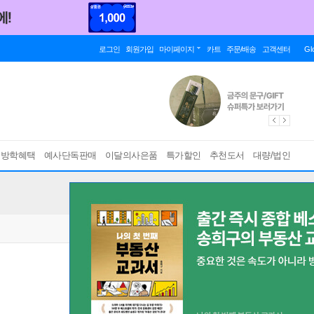
로그인
회원가입
마이페이지
카트
주문/배송
고객센터
Gl
름방학혜택
예사단독판매
이달의사은품
특가할인
추천도서
대량/법인