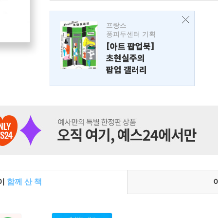
프랑스
퐁피두센터 기획
[아트 팝업북]
초현실주의
팝업 갤러리
들이
함께 산 책