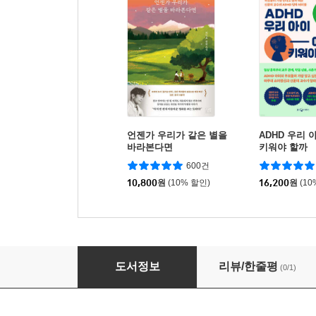
언젠가 우리가 같은 별을
ADHD 우리 
바라본다면
키워야 할까
600건
10,800
원
(10% 할인)
16,200
원
(10
놀이의 대인관계 신경생물학
도서정보
리뷰/한줄평
(0/1)