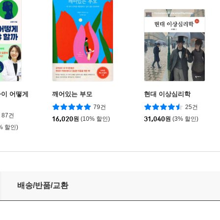
아이 어떻게
깨어있는 부모
현대 이상심리학
79건
25건
87건
16,020
원
(10% 할인)
31,040
원
(3% 할인)
% 할인)
배송/반품/교환