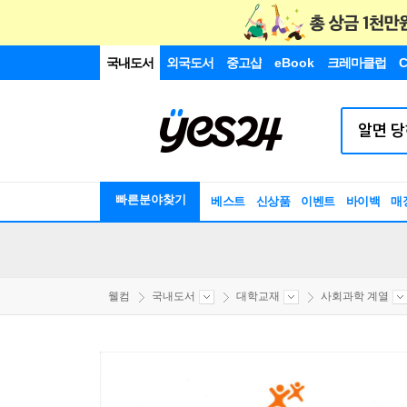
국내도서
외국도서
중고샵
eBook
크레마클럽
C
빠른분야찾기
베스트
신상품
이벤트
바이백
매
웰컴
국내도서
대학교재
사회과학 계열