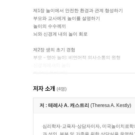
제1장 놀이에서 안전한 환경과 관계 형성하기
부모와 교사에게 놀이를 설명하기
놀이의 수수께끼
뇌와 신경계 내의 놀이 회로
제2장 생의 초기 경험
부모－영아 놀이: 비언어적 의사소통의 원형
신경계에서의 놀이
왜 미시 분석인가
Panksepp의 놀이 회로와 Porges의 안전 감지 신경
저자 소개
핵심 정서를 약화시키거나 강화시키는 신경계
(4명)
제3장 왜 Bobby는 예의 바르게 행동할 수 없을까
저 :
테레사 A. 캐스트리
(Theresa A. Kestly)
발달하는 뇌의 층
마음의 놀이터로서의 대뇌피질
심리학자·교육자·상담자이자, 미국놀이치료학회(A
과 성인, 부부 및 가족을 위한 상담실을 운