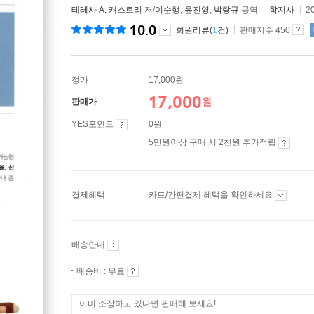
테레사 A. 캐스트리
저/
이순행
,
윤진영
,
박랑규
공역
학지사
2
10.0
회원리뷰(
1
건)
판매지수 450
정가
17,000원
17,000
원
판매가
YES포인트
0원
5만원이상 구매 시 2천원 추가적립
결제혜택
카드/간편결제 혜택을 확인하세요
배송안내
배송비 : 무료
이미 소장하고 있다면 판매해 보세요!