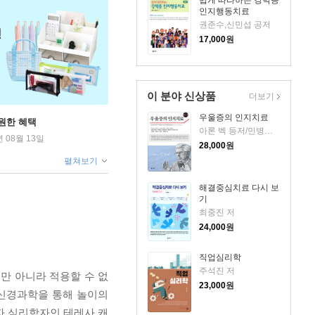
쉽게 따라하는 강박증
인지행동치료
권준수,신민섭 공저
17,000
원
이 분야 신상품
더보기
우울증의 인지치료
원한 혜택
아론 벡 등저/민병배 등역
년 08월 13일
28,000
원
펼쳐보기
해결중심치료 다시 보
기
최중진 저
24,000
원
직업심리학
주석진 저
만 아니라 적용할 수 없
23,000
원
뇌신경과학을 통해 놀이의
자 심리학자인 테레사 캐