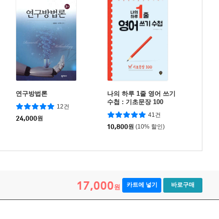
연구방법론
나의 하루 1줄 영어 쓰기
수첩 : 기초문장 100
12건
41건
24,000
원
10,800
원
(10% 할인)
17,000
카트에 넣기
바로구매
원