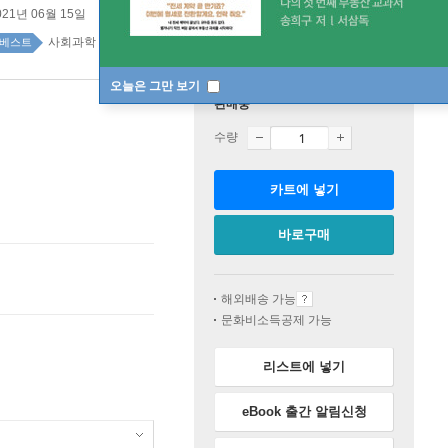
021년 06월 15일
사회과학 계열 top100 6주
베스트
오늘은 그만 보기
판매중
수량
카트에 넣기
바로구매
해외배송 가능
문화비소득공제 가능
리스트에 넣기
eBook 출간 알림신청