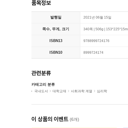
품목정보
발행일
2021년 06월 15일
쪽수, 무게, 크기
340쪽 | 506g | 153*225*15
ISBN13
9788999724176
ISBN10
8999724174
관련분류
카테고리 분류
국내도서
대학교재
사회과학 계열
심리학
이 상품의 이벤트
(6개)