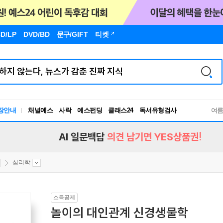
D/LP
DVD/BD
문구
/GIFT
티켓
장안내
채널예스
사락
예스펀딩
클래스24
독서유형검사
여
RBTI Lab
독서유형검사
AI 일문백답
의견 남기면 YES상품권!
심리학
소득공제
놀이의 대인관계 신경생물학