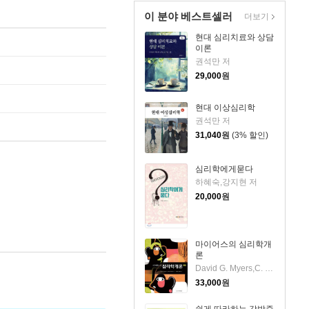
이 분야 베스트셀러
더보기
현대 심리치료와 상담
이론
권석만 저
29,000
원
현대 이상심리학
권석만 저
31,040
원
(3% 할인)
심리학에게묻다
하혜숙,강지현 저
20,000
원
마이어스의 심리학개
론
David G. Myers,C. Nathan DeWall 공저/신현정,김비아 공역
33,000
원