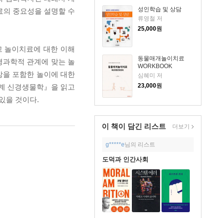
성인학습 및 상담
료의 중요성을 설명할 수
류영철 저
25,000
원
 놀이치료에 대한 이해
동물매개놀이치료
경과학적 관계에 맞는 놀
WORKBOOK
상을 포함한 놀이에 대한
심혜미 저
23,000
원
관계 신경생물학』을 읽고
있을 것이다.
이 책이 담긴
리스트
더보기
g*****e
님의 리스트
도덕과 인간사회