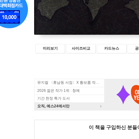
미리보기
사이즈비교
카드뉴스
공
뮤지컬 〈휴남동 서점〉X 황보름 작가 북토크
2026 젊은 작가 1위 : 청예
기간 한정 특가 도서
오직, 예스24에서만
이 책을 구입하신 분