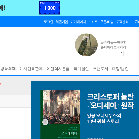
로그인
회원가입
마이페이지
카트
주문/배송
고객센터
Gl
름방학혜택
예사단독판매
이달의사은품
특가할인
추천도서
대량/법인
기