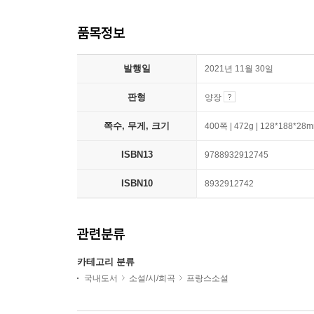
품목정보
발행일
2021년 11월 30일
판형
양장
쪽수, 무게, 크기
400쪽 | 472g | 128*188*28
ISBN13
9788932912745
ISBN10
8932912742
관련분류
카테고리 분류
국내도서
소설/시/희곡
프랑스소설