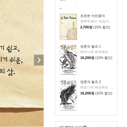
초판본 어린왕자
생텍쥐페리 저/김미정 역
2,700
원
(10% 할인)
영혼의 왈츠 1
베르나르 베르베르 저/전미연 역
16,200
원
(10% 할인)
영혼의 왈츠 2
베르나르 베르베르 저/전미연 역
16,200
원
(10% 할인)