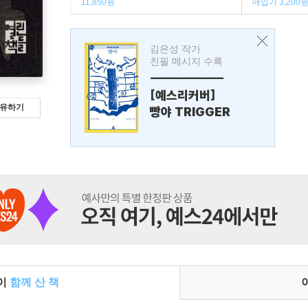
11,850원
매입가 3,200
김은성 작가
친필 메시지 수록
---------------
[예스리커버]
유하기
빵야 TRIGGER
들이
함께 산 책