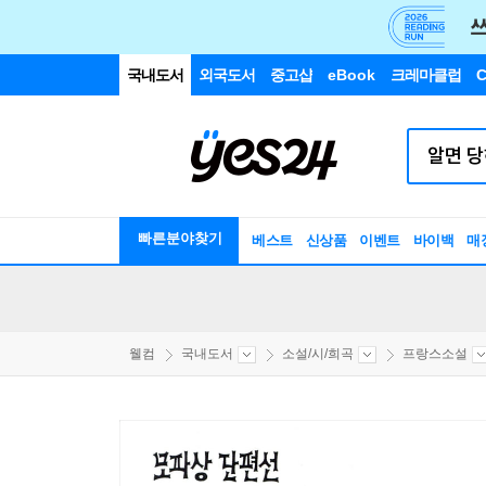
국내도서
외국도서
중고샵
eBook
크레마클럽
C
빠른분야찾기
베스트
신상품
이벤트
바이백
매
웰컴
국내도서
소설/시/희곡
프랑스소설