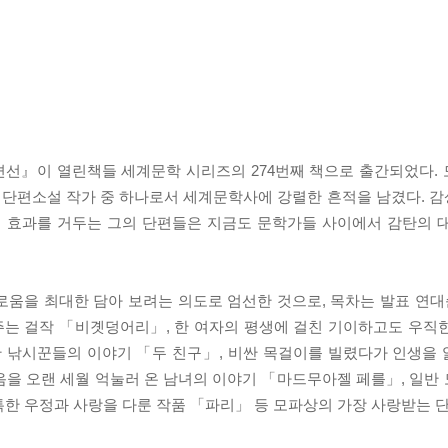
편선』이 열린책들 세계문학 시리즈의 274번째 책으로 출간되었다.
 단편소설 작가 중 하나로서 세계문학사에 강렬한 흔적을 남겼다. 
 효과를 거두는 그의 단편들은 지금도 문학가들 사이에서 감탄의 
움을 최대한 담아 보려는 의도로 엄선한 것으로, 목차는 발표 연대순
주는 걸작 「비곗덩어리」, 한 여자의 평생에 걸친 기이하고도 우직
한 낚시꾼들의 이야기 「두 친구」, 비싼 목걸이를 빌렸다가 인생을
음을 오랜 세월 억눌러 온 남녀의 이야기 「마드무아젤 페를」, 일반
한 우정과 사랑을 다룬 작품 「파리」 등 모파상의 가장 사랑받는 단