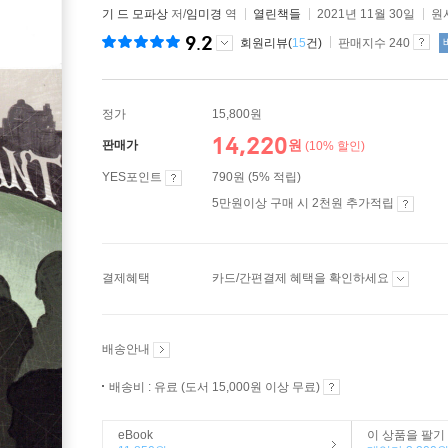
기 드 모파상
저/
임미경
역
열린책들
2021년 11월 30일
원서
9.2
회원리뷰(
15
건)
판매지수 240
정가
15,800원
14,220
원
판매가
(10% 할인)
YES포인트
790원 (5% 적립)
5만원이상 구매 시 2천원 추가적립
결제혜택
카드/간편결제 혜택을 확인하세요
배송안내
배송비 : 유료 (도서 15,000원 이상 무료)
eBook
이 상품을 팔기