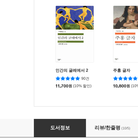
인간의 굴레에서 2
주홍 글자
90건
11,700
원
(10% 할인)
10,800
원
(10
모파상 단편선
도서정보
리뷰/한줄평
(10/5)