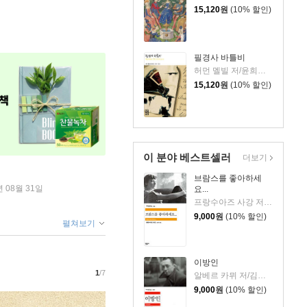
15,120
원
(10% 할인)
필경사 바틀비
허먼 멜빌 저/윤희기 역
15,120
원
(10% 할인)
이 분야 베스트셀러
더보기
브람스를 좋아하세
년 08월 31일
요...
프랑수아즈 사강 저/김남주 역
9,000
원
(10% 할인)
펼쳐보기
이방인
1
/7
알베르 카뮈 저/김화영 역
9,000
원
(10% 할인)