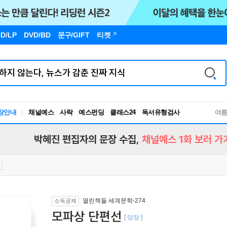
D/LP
DVD/BD
문구
/GIFT
티켓
독서유형검사
장안내
채널예스
사락
예스펀딩
클래스24
RBTI Lab
여
독서유형검사
박혜진 편집자의 문장 수집,
채널예스 1화 보러 가
열린책들 세계문학-274
소득공제
모파상 단편선
[ 양장 ]