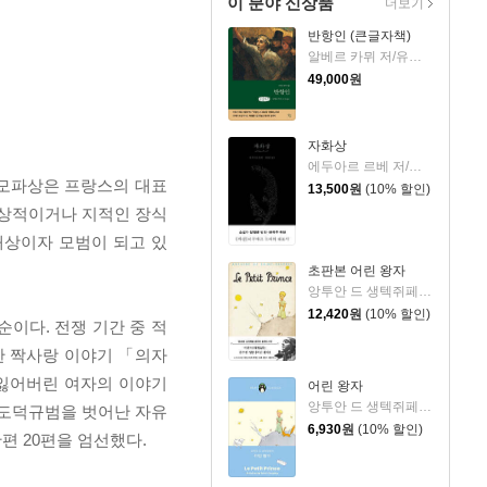
이 분야 신상품
더보기
반항인 (큰글자책)
알베르 카뮈 저/유기환 역
49,000
원
자화상
에두아르 르베 저/정영문 역
 모파상은 프랑스의 대표
13,500
원
(10% 할인)
감상적이거나 지적인 장식
대상이자 모범이 되고 있
초판본 어린 왕자
앙투안 드 생텍쥐페리 저/김미정 역
12,420
원
(10% 할인)
이다. 전쟁 기간 중 적
한 짝사랑 이야기 「의자
 잃어버린 여자의 이야기
어린 왕자
앙투안 드 생텍쥐페리 저/김미정 역
 도덕규범을 벗어난 자유
6,930
원
(10% 할인)
편 20편을 엄선했다.