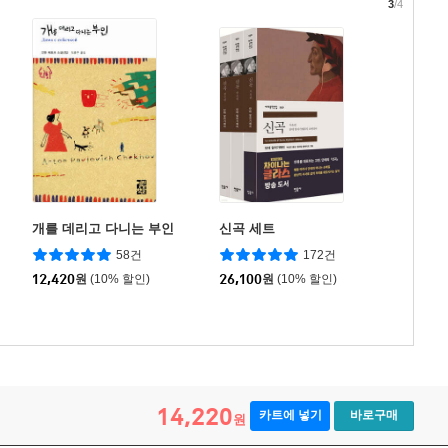
3
/4
개를 데리고 다니는 부인
신곡 세트
58건
172건
12,420
원
(10% 할인)
26,100
원
(10% 할인)
14,220
카트에 넣기
바로구매
원