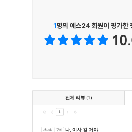
데다 신경질을 내고 말도 안 되는 억지를 쓰기도 하
결국 로타는 밥도 안 먹고 옷도 안 입고 심통을 부리다
다락방으로요.
1
명의 예스24 회원이 평가한
그러고는 자못 의기양양하게 이사 간 곳에서 오래오
10.
하지만 캄캄한 밤이 되자 무섭고 슬프고 쓸쓸하고 
느닷없이 막무가내로 고집을 피우는 그 또래 아이
없지요. 사실 아이들도 자기 잘못을 알지만 왠지 마
신기하게도 그러다 어느 결에 스르르 평소의 귀엽
로타도 이제 새로운 집에서 살림살이를 하는 것에 별
잘못했어요. 잘못했어요!” 하고 말해요. 짜증내고
보게 하고 스스로 깨닫게 하는 엄마의 성숙한 모습이
이사를 가서 인형놀이에 살림살이에 즐거운 시간을 
전체 리뷰
(1)
엄마 품은 더욱 포근하지요!
1
로타의 귀여운 가출을 윽박지르지 않고 받아주는 베리
나, 이사 갈 거야
eBook
구매