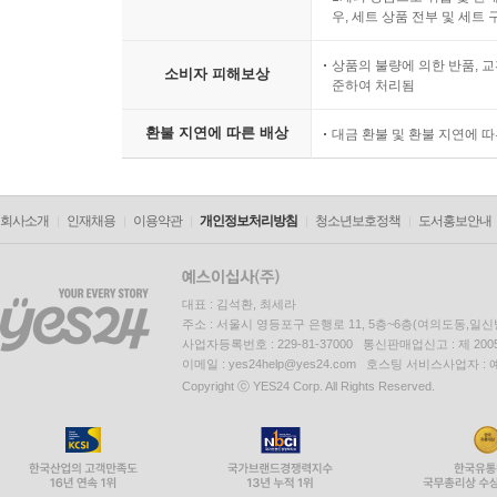
우, 세트 상품 전부 및 세트
상품의 불량에 의한 반품, 교
소비자 피해보상
준하여 처리됨
환불 지연에 따른 배상
대금 환불 및 환불 지연에 
회사소개
인재채용
이용약관
개인정보처리방침
청소년보호정책
도서홍보안내
대표 : 김석환, 최세라
주소 : 서울시 영등포구 은행로 11, 5층~6층(여의도동,일신
사업자등록번호 : 229-81-37000 통신판매업신고 : 제 200
이메일 : yes24help@yes24.com 호스팅 서비스사업자 :
Copyright ⓒ YES24 Corp. All Rights Reserved.