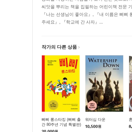
씨앗을 뿌리는 책을 집필하는 어린이책 전문 
『나는 선생님이 좋아요』, 『내 이름은 삐삐 
주세요』, 『학교에 간 사자』...
작가의 다른 상품
삐삐 롱스타킹 (삐삐 출
워터십 다운
혼
간 80주년 기념 특별판)
10,500
원
8
20,000
원