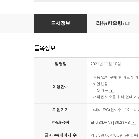
나, 이사 갈 거야
도서정보
리뷰/한줄평
(1/3)
품목정보
발행일
2021년 11월 10일
배송 없이 구매 후 바로 읽
제한없음
이용안내
TTS 가능
저작권 보호를 위해 인쇄 기
지원기기
크레마 /PC(윈도우 - 4K 모
파일/용량
EPUB(DRM) | 39.23MB
글자 수/페이지 수
약 1.5만자, 약 0.5만 단어, A