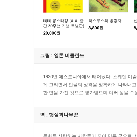
삐삐 롱스타킹 (삐삐 출
라스무스와 방랑자
산
간 80주년 기념 특별판)
8,800
원
8
20,000
원
그림 :
일론 비클란드
1930년 에스토니아에서 태어났다. 스웨덴 미
게 그리면서 인물의 성격을 정확하게 나타내고
한 면을 가진 것으로 평가받으며 여러 상을 수
역 :
햇살과나무꾼
동화를 사랑하는 사람들이 모여 만든 곳으로, 