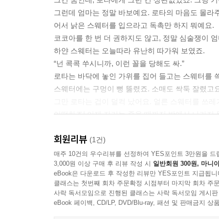
그런데 엄마는 정말 바보예요. 로타의 마음도 몰라
어서 낡은 스웨터를 입으라고 독촉만 하지 뭐예요.
코코아를 한 번 더 권하지도 않고, 정말 심술쟁이 
하얀 스웨터는 오늘따라 유난히 따가워 보였죠.
“넌 콕콕 쑤시니까, 이런 꼴을 당해도 싸.”
로타는 바닥에 놓인 가위를 집어 들고는 스웨터를 
스웨터에는 구멍이 뻥 뚫렸죠. 소매도 싹둑 잘렸고요
그만 로타는 겁이 덜컥 났어요. 얼른 스웨터를 쓰
어떡하죠! 이제 자기는 죽을 때까지 방에서 나가지 못
다들 가게에 학교에 일터에 가면서 즐겁게 지낼 텐데
회원리뷰
자기만 혼자 옷도 없이 방에 있어야 해요. 놀이 친
(1건)
로타가 곰돌이를 끌어안으며 말했지요.
매주 10건의 우수리뷰를 선정하여 YES포인트 3만원을 드
3,000원 이상 구매 후 리뷰 작성 시
일반회원 300원, 마니아
“우리, 차라리 이사 가자.”
eBook은 다운로드 후 작성한 리뷰만 YES포인트 지급됩니
클래스는 첫번째 회차 주문확정 시점부터 마지막 회차 주문
이보다 더 사랑스러울 수 있을까요?
사락 독서모임으로 진행된 클래스는 사락 독서모임 게시판
당찬 꼬마 로타의 귀엽고 깜찍한 이사 이야기
eBook 페이백, CD/LP, DVD/Blu-ray, 패션 및 판매금
로타는 꿈과 현실을 구분 못하고 막 짜증을 내요. 