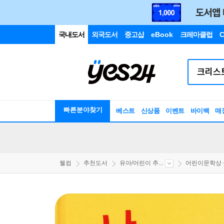
국내도서
외국도서
중고샵
eBook
크레마클럽
C
빠른분야찾기
베스트
신상품
이벤트
바이백
매
웰컴
추천도서
유아/어린이 추...
어린이문학상 수