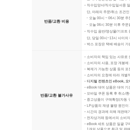
직수입양서/직수입일서중 일
단, 아래의 주문/취소 조건인
오늘 00시 ~ 06시 30분 
반품/교환 비용
오늘 06시 30분 이후 주문
직수입 음반/영상물/기프트 
단, 당일 00시~13시 사이
박스 포장은 택배 배송이 가
소비자의 책임 있는 사유로 
소비자의 사용, 포장 개봉에 
복제가 가능한 상품 등의 포장을 
소비자의 요청에 따라 개별
디지털 컨텐츠인 eBook, 
eBook 대여 상품은 대여 기
모바일 쿠폰 등록 후 취소/환
반품/교환 불가사유
중고상품이 구매확정(자동 
LP상품의 재생 불량 원인이 기
시간의 경과에 의해 재판매가
전자상거래 등에서의 소비자
eBook 세트 상품은 일괄 
1개의 상품으로 취급 및 판매