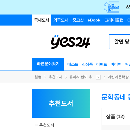
국내도서
외국도서
중고샵
eBook
크레마클럽
C
빠른분야찾기
베스트
신상품
이벤트
바이백
매
웰컴
추천도서
유아/어린이 추...
어린이문학상 수
문학동네 
추천도서
상품 (12)
추천도서