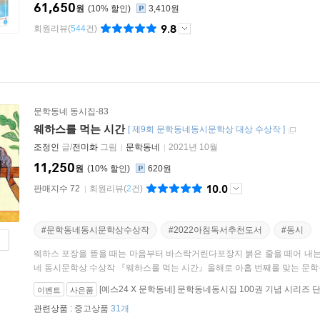
61,650
원
10
%
3,410원
9.8
회원리뷰
(
544
건)
문학동네 동시집-83
웨하스를 먹는 시간
[
제9회 문학동네동시문학상 대상 수상작
]
조정인
글/
전미화
그림
문학동네
2021년 10월
11,250
원
10
%
620원
10.0
판매지수 72
회원리뷰
(
2
건)
#문학동네동시문학상수상작
#2022아침독서추천도서
#동시
웨하스 포장을 뜯을 때는 마음부터 바스락거린다포장지 붉은 줄을 떼어 내는
네 동시문학상 수상작 『웨하스를 먹는 시간』올해로 아홉 번째를 맞는 문학동
[예스24 X 문학동네] 문학동네동시집 100권 기념 시리즈 
이벤트
사은품
관련상품 :
중고상품
31개