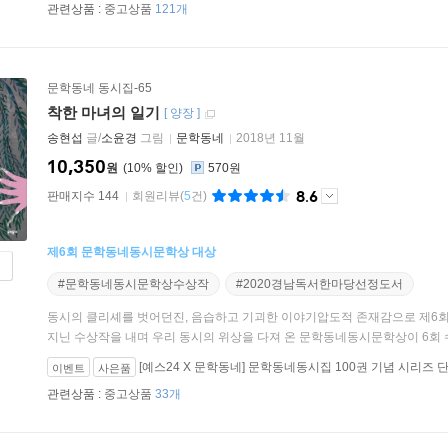
관련상품 :
중고상품
121개
문학동네 동시집-65
착한 마녀의 일기
[
양장
]
송현섭
글/
소윤경
그림
문학동네
2018년 11월
10,350
원
10
%
570원
8.6
판매지수 144
회원리뷰
(
5
건)
제6회 문학동네동시문학상 대상
#문학동네동시문학상수상작
#2020경남독서한마당선정도서
동시의 클리셰를 벗어던진, 음습하고 기괴한 이야기압도적 존재감으로 제6
지닌 수상작을 내며 우리 동시의 위상을 다져 온 문학동네동시문학상이 6회 수
[예스24 X 문학동네] 문학동네동시집 100권 기념 시리즈 
이벤트
사은품
관련상품 :
중고상품
33개