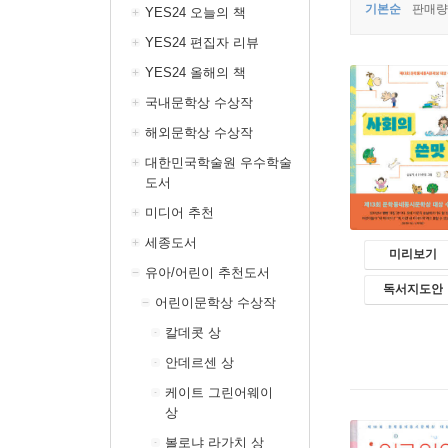
기본순
판매량
YES24 오늘의 책
YES24 편집자 리뷰
YES24 올해의 책
국내문학상 수상작
해외문학상 수상작
대한민국학술원 우수학술
도서
미디어 추천
세종도서
미리보기
유아/어린이 추천도서
독서지도안
어린이문학상 수상작
칼데콧 상
안데르센 상
케이트 그린어웨이
상
볼로냐 라가치 상