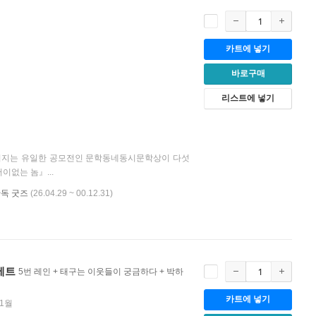
카트에 넣기
바로구매
리스트에 넣기
어지는 유일한 공모전인 문학동네동시문학상이 다섯
이없는 놈』...
단독 굿즈
(26.04.29 ~ 00.12.31)
세트
5번 레인 + 태구는 이웃들이 궁금하다 + 박하
카트에 넣기
01월