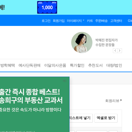
로그인
회원가입
마이페이지
카트
주문/배송
고객센터
Gl
름방학혜택
예사단독판매
이달의사은품
특가할인
추천도서
대량/법인
회원리뷰
전체선택
카트에 넣기
바로구매
리스트에 넣기
엑셀로 받기