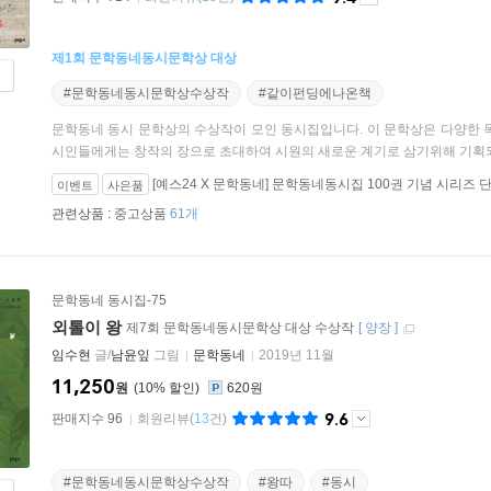
제1회 문학동네동시문학상 대상
#문학동네동시문학상수상작
#같이펀딩에나온책
문학동네 동시 문학상의 수상작이 모인 동시집입니다. 이 문학상은 다양한 
시인들에게는 창작의 장으로 초대하여 시원의 새로운 계기로 삼기위해 기획되
[예스24 X 문학동네] 문학동네동시집 100권 기념 시리즈 
이벤트
사은품
관련상품 :
중고상품
61개
문학동네 동시집-75
외톨이 왕
제7회 문학동네동시문학상 대상 수상작
[
양장
]
임수현
글/
남윤잎
그림
문학동네
2019년 11월
11,250
원
10
%
620원
9.6
판매지수 96
회원리뷰
(
13
건)
#문학동네동시문학상수상작
#왕따
#동시