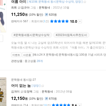
여름 아이
[
제10회 문학동네 동시문학상 수상작
양장
]
최휘
글/
김규아
그림
문학동네
2022년 10월
11,250
원
10
%
620원
10.0
판매지수 567
회원리뷰
(
3
건)
#문학동네동시문학상수상작
#2023아침독서추천도서
오늘 아침 열 시 나는 교실에 없죠5학년이 되어서야 처음 해본 일!제10회
학동네동시문학상 대상 수상작인 최휘 시인의 『여름 아이』가 출간되었다. 201
[예스24 X 문학동네] 문학동네동시집 100권 기념 시리즈 
이벤트
사은품
관련상품 :
중고상품
28개
문학동네 동시집-27
어이 없는 놈
[
양장
]
김개미
글/
오정택
그림
문학동네
2013년 08월
12,150
원
10
%
670원
9.4
판매지수 714
회원리뷰
(
18
건)