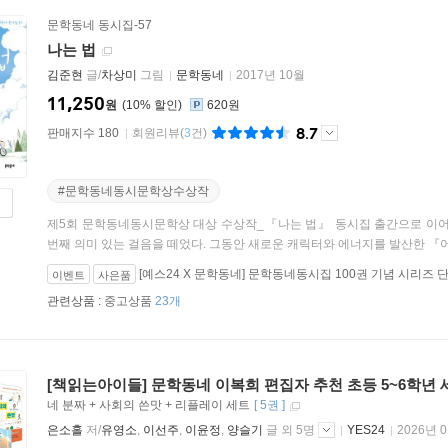
문학동네 동시집-57
나는 법
김준현
글/
차상미
그림
문학동네
2017년 10월
11,250
원
10
%
620원
8.7
판매지수 180
회원리뷰
(
3
건)
#문학동네동시문학상수상작
제5회 문학동네동시문학상 대상 수상작_『나는 법』 동시집 출간으로 이
번째 의미 있는 걸음을 떼었다. 그동안 새로운 캐릭터와 에너지를 발산한 『어
[예스24 X 문학동네] 문학동네동시집 100권 기념 시리즈 
이벤트
사은품
관련상품 :
중고상품
23개
[책읽는아이들] 문학동네 이복희 편집자 추천 초등 5~6학년 
네 분짜 + 사회의 쓴맛 + 리플레이 세트
[
5권
]
은소홀
저/
유영소
,
이선주
,
이윤정
,
양슬기
글 외 5명
YES24
2026년 