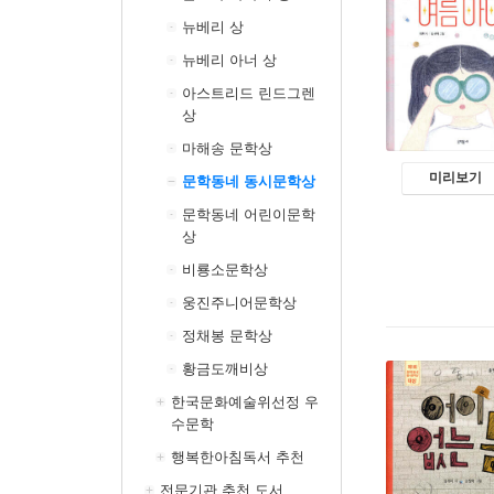
뉴베리 상
뉴베리 아너 상
아스트리드 린드그렌
상
마해송 문학상
미리보기
문학동네 동시문학상
문학동네 어린이문학
상
비룡소문학상
웅진주니어문학상
정채봉 문학상
황금도깨비상
한국문화예술위선정 우
수문학
행복한아침독서 추천
전문기관 추천 도서