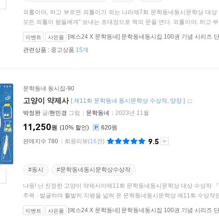
외톨이야, 하고 부르면 외톨이가 되는 나라제7회 문학동네동시문학상 대상 
모든 외톨이 왕들에게” 보내는 초대장으로 책의 문을 연다. 외톨이야, 하고 부르
[예스24 X 문학동네] 문학동네동시집 100권 기념 시리즈 
이벤트
사은품
관련상품 :
중고상품
15개
문학동네 동시집-90
고양이 약제사
[
제11회 문학동네 동시문학상 수상작
양장
]
박정완
글/
현민경
그림
문학동네
2023년 11월
11,250
원
10
%
620원
9.5
판매지수 780
회원리뷰
(
16
건)
#동시
#문학동네동시문학상수상작
냐옹! 난 진정한 고양이 약제사야제11회 문학동네동시문학상 대상 수상작 
주목 · 발굴하며 활발히 지평을 넓혀 온 문학동네동시문학상 제11회 수상작은 
[예스24 X 문학동네] 문학동네동시집 100권 기념 시리즈 
이벤트
사은품