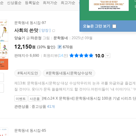
순
신상품순
등록일순
최저가순
최고가순
상품명순
문학동네 동시집-97
오늘은 그만 보기
사회의 쓴맛
[
양장
]
양슬기
글/
차은정
그림
문학동네
2025년 09월
12,150
원
10
%
670원
10.0
판매지수 6,690
회원리뷰
(
14
건)
#독서지도안
#문학동네동시문학상수상작
제13회 문학동네동시문학상 대상 수상작우리의 눈과 귀를 와글와글 즐겁게 
질 것이다. 웃다가 문득 쓸쓸해지기도 할 것이다.어린이들이 ‘내 이야기다.’ ‘어, 
[예스24 X 문학동네] 문학동네동시집 100권 기념 시리즈 
이벤트
사은품
관련상품 :
중고상품
41개
문학동네 동시집-85