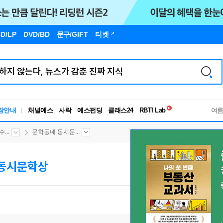
D/LP
DVD/BD
문구
/GIFT
티켓
독서유형검사
RBTI Lab
장안내
채널예스
사락
예스펀딩
클래스24
독서유형검사
여
...
문학동네 동시문...
동시문학상