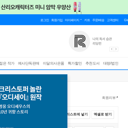
로그인
회원가입
마이페이지
카트
주문/배송
고객센터
Gl
젊은 작가
예사단독판매
이달의사은품
특가할인
추천도서
대량/법인
회원리뷰
전체선택
카트에 넣기
바로구매
리스트에 넣기
엑셀로 받기