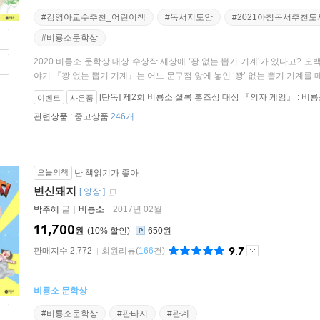
#김영아교수추천_어린이책
#독서지도안
#2021아침독서추천도
#비룡소문학상
2020 비룡소 문학상 대상 수상작 세상에 ‘꽝 없는 뽑기 기계’가 있다고? 
야기 『꽝 없는 뽑기 기계』는 어느 문구점 앞에 놓인 ‘꽝’ 없는 뽑기 기계를 매.
[단독] 제2회 비룡소 셜록 홈즈상 대상 『의자 게임』 : 
이벤트
사은품
관련상품 :
중고상품
246개
오늘의책
난 책읽기가 좋아
변신돼지
[
양장
]
박주혜
글
비룡소
2017년 02월
11,700
원
10
%
650원
9.7
판매지수 2,772
회원리뷰
(
166
건)
비룡소 문학상
#비룡소문학상
#판타지
#관계