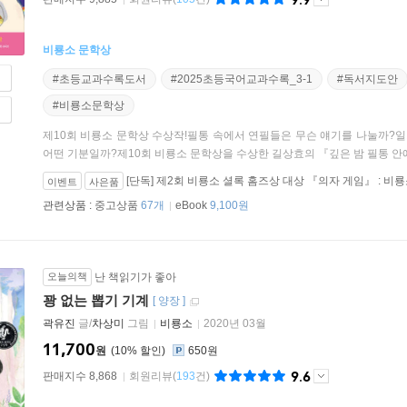
비룡소 문학상
#초등교과수록도서
#2025초등국어교과수록_3-1
#독서지도안
#비룡소문학상
제10회 비룡소 문학상 수상작!필통 속에서 연필들은 무슨 얘기를 나눌까?일
어떤 기분일까?제10회 비룡소 문학상을 수상한 길상효의 『깊은 밤 필통 안에서
[단독] 제2회 비룡소 셜록 홈즈상 대상 『의자 게임』 : 
이벤트
사은품
관련상품 :
중고상품
67개
eBook
9,100원
오늘의책
난 책읽기가 좋아
꽝 없는 뽑기 기계
[
양장
]
곽유진
글/
차상미
그림
비룡소
2020년 03월
11,700
원
10
%
650원
9.6
판매지수 8,868
회원리뷰
(
193
건)