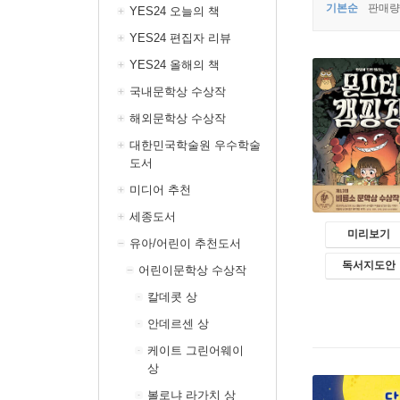
기본순
판매량
YES24 오늘의 책
YES24 편집자 리뷰
YES24 올해의 책
국내문학상 수상작
해외문학상 수상작
대한민국학술원 우수학술
도서
미디어 추천
세종도서
미리보기
유아/어린이 추천도서
독서지도안
어린이문학상 수상작
칼데콧 상
안데르센 상
케이트 그린어웨이
상
볼로냐 라가치 상