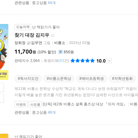
관련상품 :
중고상품
44개
오늘의책
난 책읽기가 좋아
찾기 대장 김지우
장희정
글/
김무연
그림
비룡소
2024년 03월
11,700
원
10
%
650원
10.0
판매지수 2,064
회원리뷰
(
43
건)
#독서지도안
#비룡소문학상
#예비초등학생
#저학년동화
제13회 비룡소 문학상 수상작 “학교도 계속 다니다 보면 쉬워질까?” 처음
이렇게 배율 높은 렌즈를 가진 유년동화는 없었다! 섬세한 시선으로 아이들의 
[단독] 제2회 비룡소 셜록 홈즈상 대상 『의자 게임』 : 
이벤트
사은품
관련상품 :
중고상품
46개
난 책읽기가 좋아