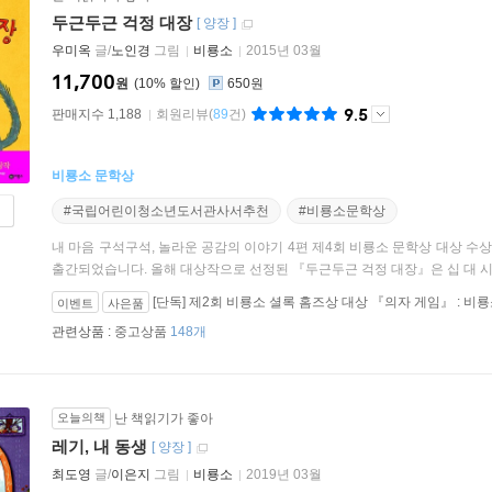
두근두근 걱정 대장
[
양장
]
우미옥
글/
노인경
그림
비룡소
2015년 03월
11,700
원
10
%
650원
9.5
판매지수 1,188
회원리뷰
(
89
건)
비룡소 문학상
#국립어린이청소년도서관사서추천
#비룡소문학상
내 마음 구석구석, 놀라운 공감의 이야기 4편 제4회 비룡소 문학상 대상 
출간되었습니다. 올해 대상작으로 선정된 『두근두근 걱정 대장』은 십 대 시절
[단독] 제2회 비룡소 셜록 홈즈상 대상 『의자 게임』 : 
이벤트
사은품
관련상품 :
중고상품
148개
오늘의책
난 책읽기가 좋아
레기, 내 동생
[
양장
]
최도영
글/
이은지
그림
비룡소
2019년 03월