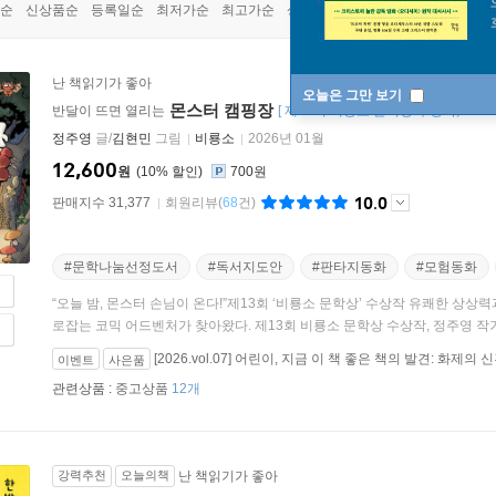
순
신상품순
등록일순
최저가순
최고가순
상품명순
난 책읽기가 좋아
오늘은 그만 보기
몬스터 캠핑장
반달이 뜨면 열리는
[
제13회 비룡소 문학상 수상작／202
정주영
글/
김현민
그림
비룡소
2026년 01월
12,600
원
10
%
700원
10.0
판매지수 31,377
회원리뷰
(
68
건)
#문학나눔선정도서
#독서지도안
#판타지동화
#모험동화
“오늘 밤, 몬스터 손님이 온다!”제13회 ‘비룡소 문학상’ 수상작 유쾌한 상
로잡는 코믹 어드벤처가 찾아왔다. 제13회 비룡소 문학상 수상작, 정주영 작가.
[2026.vol.07] 어린이, 지금 이 책 좋은 책의 발견: 화제의
이벤트
사은품
관련상품 :
중고상품
12개
강력추천
오늘의책
난 책읽기가 좋아