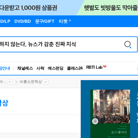
D/LP
DVD/BD
문구
/GIFT
티켓
독서유형검사
RBTI Lab
장안내
채널예스
사락
예스펀딩
클래스24
독서유형검사
...
비룡소문학상
학상