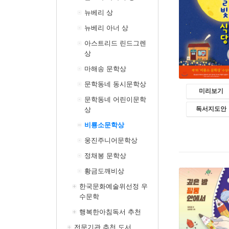
뉴베리 상
뉴베리 아너 상
아스트리드 린드그렌
상
마해송 문학상
문학동네 동시문학상
미리보기
문학동네 어린이문학
독서지도안
상
비룡소문학상
웅진주니어문학상
정채봉 문학상
황금도깨비상
한국문화예술위선정 우
수문학
행복한아침독서 추천
전문기관 추천 도서