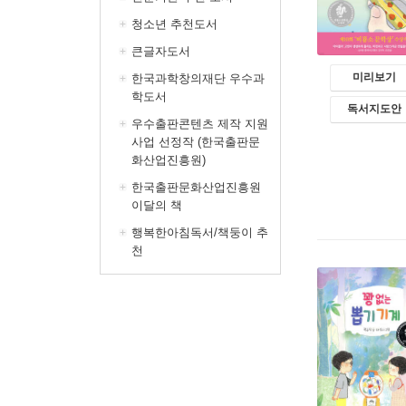
청소년 추천도서
큰글자도서
미리보기
한국과학창의재단 우수과
학도서
독서지도안
우수출판콘텐츠 제작 지원
사업 선정작 (한국출판문
화산업진흥원)
한국출판문화산업진흥원
이달의 책
행복한아침독서/책둥이 추
천