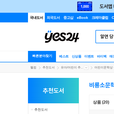
국내도서
외국도서
중고샵
eBook
크레마클럽
C
빠른분야찾기
베스트
신상품
이벤트
바이백
매
웰컴
추천도서
유아/어린이 추...
어린이문학상 수
비룡소문
추천도서
상품 (20)
추천도서