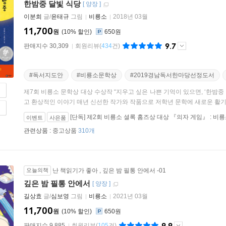
한밤중 달빛 식당
[
양장
]
이분희
글/
윤태규
그림
비룡소
2018년 03월
11,700
원
10
%
650원
9.7
판매지수 30,309
회원리뷰
(
434
건)
#독서지도안
#비룡소문학상
#2019경남독서한마당선정도서
제7회 비룡소 문학상 대상 수상작 “지우고 싶은 나쁜 기억이 있으면, ‘한밤중
고 환상적인 이야기 매년 신선한 작가와 작품으로 저학년 문학에 새로운 활기를
[단독] 제2회 비룡소 셜록 홈즈상 대상 『의자 게임』 : 
이벤트
사은품
관련상품 :
중고상품
310개
오늘의책
난 책읽기가 좋아
,
깊은 밤 필통 안에서 -01
깊은 밤 필통 안에서
[
양장
]
길상효
글/
심보영
그림
비룡소
2021년 03월
11,700
원
10
%
650원
9.9
판매지수 9,885
회원리뷰
(
105
건)