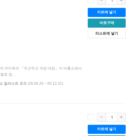
카트에 넣기
바로구매
리스트에 넣기
수상작 우미옥의 『두근두근 걱정 대장』이 비룡소에서
로 접...
비룡소 일러스트 굿즈
(26.06.26 ~ 00.12.31)
카트에 넣기