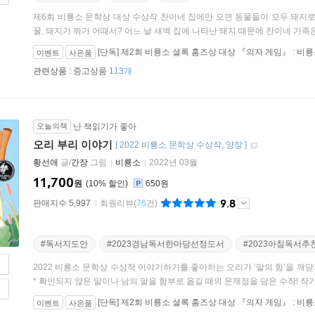
제6회 비룡소 문학상 대상 수상작 찬이네 집에만 오면 동물들이 모두 돼지로
꿀, 돼지가 뭐가 어때서? 어느 날 새벽 집에 나타난 돼지 때문에 찬이네 가족은 
[단독] 제2회 비룡소 셜록 홈즈상 대상 『의자 게임』 : 
이벤트
사은품
관련상품 :
중고상품
113개
오늘의책
난 책읽기가 좋아
오리 부리 이야기
[
2022 비룡소 문학상 수상작
양장
]
황선애
글/
간장
그림
비룡소
2022년 03월
11,700
원
10
%
650원
9.8
판매지수 5,997
회원리뷰
(
76
건)
#독서지도안
#2023경남독서한마당선정도서
#2023아침독서추
2022 비룡소 문학상 수상작 이야기하기를 좋아하는 오리가 ‘말의 힘’을 깨닫게
* 확인되지 않은 말이나 남의 말을 함부로 옮길 때의 문제점을 담은 수작! 작가.
[단독] 제2회 비룡소 셜록 홈즈상 대상 『의자 게임』 : 
이벤트
사은품