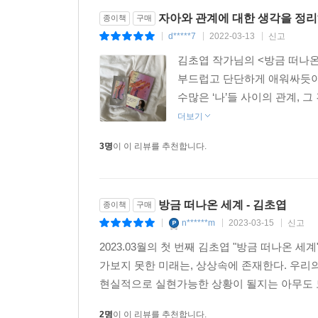
비로소, ‘오브’와 ‘벨라타인들’ 사이에 존재해온 
자아와 관계에 대한 생각을 정
종이책
구매
과학지상주의로 가득한 지구인으로서는 결코 알아차릴
d*****7
2022-03-13
신고
|
|
|
살아가는 ‘오브’의 모습에서 우리는 ‘공존’의 의미에
김초엽 작가님의 <방금 떠나온 
-
부드럽고 단단하게 애워싸듯이 
‘벨라타’의 사제인 노아는 지구에서 온 탐사대원 ‘
수많은 ‘나’들 사이의 관계, 
생물을 만지거나 먹어서는 안 된다고 경고한다. 한편
더보기
비밀을 알아낸다. 바로, ‘오브’가 뿜어내는 루티
찾아가 수명을 연장하기 위해서는 ‘오브’를 먹어야 
3명
이 이 리뷰를 추천합니다.
“가야 해요. 이브를 위해서가 아니라, 우리를 위해서
방금 떠나온 세계 - 김초엽
종이책
구매
‘인지 공간’의 관리자인 ‘나’와 작고 약한 몸으로 태
n******m
2023-03-15
신고
|
|
|
‘나’는 결국 인류의 모든 지식이 담겨 있다고 여겨지는
2023.03월의 첫 번째 김초엽 "방금 떠나온 세계"
기억해내는 일이기도 했다. 우리는 ‘이브’를 통해 
가보지 못한 미래는, 상상속에 존재한다. 우리
소중한 기억들에 대해 되돌아보게 된다. 우리가 잊었
현실적으로 실현가능한 상황이 될지는 아무도 모
-
‘인지 공간’은 유기체 뇌의 한계를 넘어 지식이 
2명
이 이 리뷰를 추천합니다.