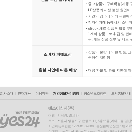
중고상품이 구매확정(자동 
LP상품의 재생 불량 원인이 기
시간의 경과에 의해 재판매가
전자상거래 등에서의 소비자
eBook 세트 상품은 일괄 
1개의 상품으로 취급 및 판매
우, 세트 상품 전부 및 세트
상품의 불량에 의한 반품, 교
소비자 피해보상
준하여 처리됨
환불 지연에 따른 배상
대금 환불 및 환불 지연에 
회사소개
인재채용
이용약관
개인정보처리방침
청소년보호정책
도서홍보안내
대표 : 김석환, 최세라
주소 : 서울시 영등포구 은행로 11, 5층~6층(여의도동,일신
사업자등록번호 : 229-81-37000 통신판매업신고 : 제 200
이메일 : yes24help@yes24.com 호스팅 서비스사업자 :