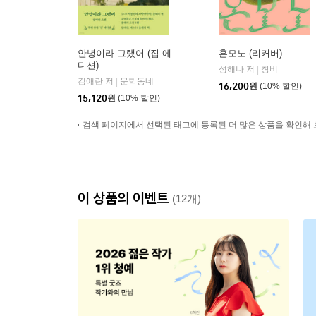
안녕이라 그랬어 (집 에
혼모노 (리커버)
디션)
성해나 저
창비
|
김애란 저
문학동네
|
16,200
원
(10% 할인)
15,120
원
(10% 할인)
검색 페이지에서 선택된 태그에 등록된 더 많은 상품을 확인해 
이 상품의 이벤트
(12개)