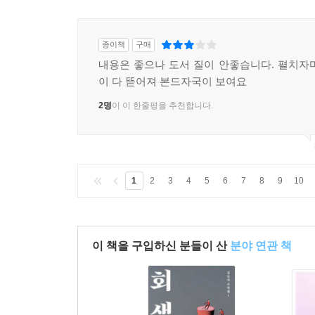
종이책
구매
내용은 좋으나 도서 질이 안좋습니다. 펼치자
이 다 뜯어져 본드자국이 보여요
2명
이 이 한줄평을 추천합니다.
1
2
3
4
5
6
7
8
9
10
이 책을 구입하신 분들이 산
분야 연관 책