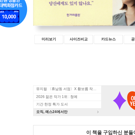
미리보기
사이즈비교
카드뉴스
공
뮤지컬 〈휴남동 서점〉X 황보름 작가 북토크
2026 젊은 작가 1위 : 청예
기간 한정 특가 도서
오직, 예스24에서만
이 책을 구입하신 분