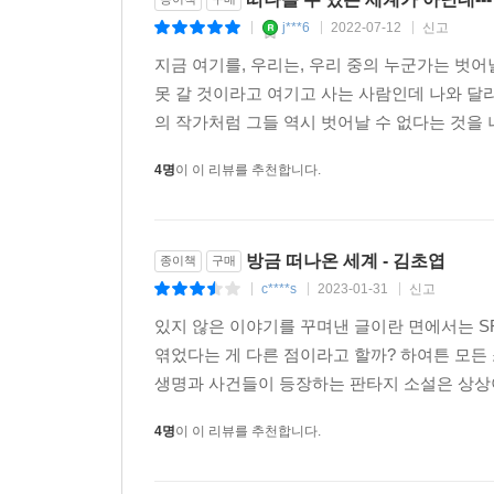
j***6
2022-07-12
신고
|
|
|
“아니, 난 여기 속하지 않아.” _〈숨그림자〉
지금 여기를, 우리는, 우리 중의 누군가는 벗어
못 갈 것이라고 여기고 사는 사람인데 나와 달리
발성기관이 퇴하하여 호흡으로 대화를 하는 숨그림자 
의 작가처럼 그들 역시 벗어날 수 없다는 것을 
아름다운 소통, 사랑, 이별의 이야기. 지연 속에서 
절대 옮길 수 없는 것들에 대해서 생각하게 한다.
4명
이 이 리뷰를 추천합니다.
-
어느 날, 극지방을 조사하러 간 탐사대에 의해 얼음
소녀만이 죽은 것이나 다름없던 오랜 잠에서 깨어난
방금 떠나온 세계 - 김초엽
종이책
구매
‘단희’는 연구소에 출근한 첫날, 격리되어 있던 ‘조
c****s
2023-01-31
신고
|
|
|
대화가 시작되었지만, 그들 사이에는 이중 통역이
있지 않은 이야기를 꾸며낸 글이란 면에서는 S
언어를 배우는 게 불가능한 원형 인류 ‘조안’은 숱한
엮었다는 게 다른 점이라고 할까? 하여튼 모든
기계를 만들어내지만, ‘조안’은 행성 밖으로 나가기
생명과 사건들이 등장하는 판타지 소설은 상상이나
“우리에게 주어진 삶의 시간은, 이 행성의 시간을 
4명
이 이 리뷰를 추천합니다.
‘벨라타’ 행성의 사제인 ‘노아’가 ‘벨라타’를 탐사