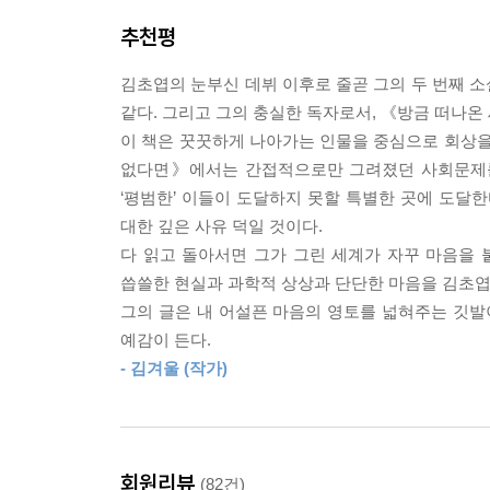
수상하며 한국 문학의 미래로 떠오른 김초엽 작가의
추천평
2년여 만에 나오는 두 번째 소설집이기도 하다. 제
을 포함해 ‘나’와 ‘세계’를 사랑하고 이해하려는 
김초엽의 눈부신 데뷔 이후로 줄곧 그의 두 번째 
꿋꿋한 서사, 그리고 타자에 대한 깊은 사유에 더해
같다. 그리고 그의 충실한 독자로서, 《방금 떠나온
이 책은 꿋꿋하게 나아가는 인물을 중심으로 회상을
첫 소설집에서는 간접적으로만 그려졌던 사회문제
없다면》에서는 간접적으로만 그려졌던 사회문제를 
바탕으로 살아가지만, 사랑하고 이해하기 때문에 참고
‘평범한’ 이들이 도달하지 못할 특별한 곳에 도달
위해 동생에게서 도망치고(〈캐빈 방정식〉), 진짜
대한 깊은 사유 덕일 것이다.
일으킨다(〈마리의 춤〉). 소외되고 배제된 존재로서
다 읽고 돌아서면 그가 그린 세계가 자꾸 마음을 
결함이 있는 복제 인간이며, 〈마리의 춤〉의 ‘마리
씁쓸한 현실과 과학적 상상과 단단한 마음을 김초엽의
불일치에서 벗어나기 위해 세 번째 팔을 이식받고 
그의 글은 내 어설픈 마음의 영토를 넓혀주는 깃발
다른 아주 느린 시간대를 살아가게 된다. 〈오래된 
예감이 든다.
〈인지 공간〉의 ‘이브’는 작고 연약해서 ‘인지 공
- 김겨울 (작가)
그들을 주인공으로 하여 김초엽이 그리는 세계는 결
사회에 대한 의문을 그치지 않은 채로 지금의 세계를
위로의 힘을 보여준다. 방금 떠나온 세계를 잊지 않
세계》의 추천사에서 “살면서 종종 이 소설집의 
회원리뷰
(82건)