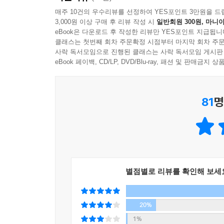
기쁘다”라고도.
매주 10건의 우수리뷰를 선정하여 YES포인트 3만원을 드
3,000원 이상 구매 후 리뷰 작성 시
일반회원 300원, 마니아
사랑의 입자들을 타고 낯선 세계를 떠도는
eBook은 다운로드 후 작성한 리뷰만 YES포인트 지급됩니
경이롭고 아름다운 우주 저편의 이야기들
클래스는 첫번째 회차 주문확정 시점부터 마지막 회차 주문
사락 독서모임으로 진행된 클래스는 사락 독서모임 게시판
eBook 페이백, CD/LP, DVD/Blu-ray, 패션 및 판매금
“우주에는 두 종류의 멸망이 있다. 가치 있는 멸망과
단독 임무를 부여받아 행성 3420ED를 탐사하게 된 
81
명
있던 태생적 결함이 사실은 결함이 아닐지도 모른다
-
멸망한 행성에 가서 그곳에 남은 자원과 정보를 회
의뢰로 탐사할 가치가 없다고 평가받은 행성 3420
리더인 ‘셀’은 ‘나’를 자꾸만 ‘라이오니’라고 부르
별점별로 리뷰를 확인해 보세
“빛은 얼마나 상대적인 것일까?” _〈마리의 춤〉
20%
태어날 때부터 모그였던 ‘마리’와 모그 학생은 처음
1%
추기는커녕 감상할 수도 없다고 말하는 ‘나’에게, 