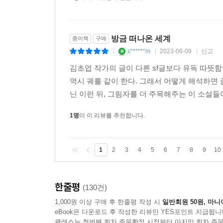
공간’에는 정교한 자연의 이치와 세계의 놀라운 구조
통해서만 지식은 전승되고 남겨진다. 하지만, 또한
나갈 수 없게 막는 존재이기도 하다.
방금 떠나온 세계
종이책
구매
태어날 때부터 몸이 작고 연약해서 ‘인지 공간’에 
s******m
2023-06-09
신고
|
|
|
탐험하던 중에 들짐승에 의해 죽고 만다. 반년 뒤,
발견하는데…….
김초엽 작가의 글이 다른 sf글보다 유독 따뜻
역시 궤를 같이 한다. 그래서 어떻게 해석하면
“우리 우주는 수많은 주머니 우주를 가지고 있다.”
닌 이런 뒤, 그림자를 더 주목해주는 이 소설들이 
1명
이 이 리뷰를 추천합니다.
갑작스러운 사고로 인해 다른 시간을 살아가게 된 자매,
둘은 함께 관람차에 오른다. 현지는 관람차를 타
다다른 캐빈 안에서 ‘주머니 우주’를 발견하는 순
1
2
3
4
5
6
7
8
9
10
하는 자매가 함께 관람차에 올라 ‘주머니 우주’
열쇠일지도 모른다고 이야기한다.
-
한줄평
(130건)
‘국지적 시간 거품’을 연구하는 전도유망한 물리
1,000원 이상 구매 후 한줄평 작성 시
일반회원 50원, 마니
살아가게 된다. 치료 도중 ‘고마워. 사랑해. 더 견딜
eBook은 다운로드 후 작성한 리뷰만 YES포인트 지급됩니
보내 울산의 한 낡은 공중 관람차의 조사를 부탁하
클래스는 첫번째 회차 주문확정 시점부터 마지막 회차 주문