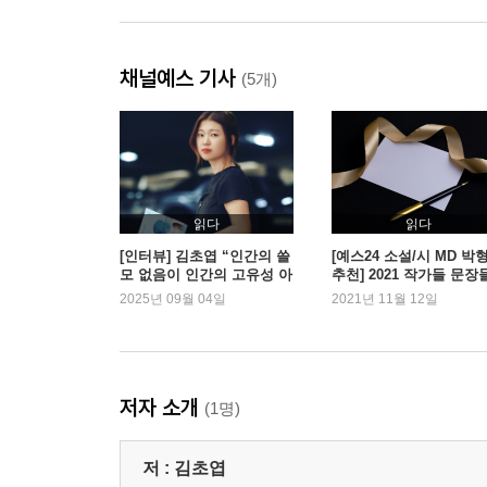
채널예스 기사
(5개)
읽다
읽다
[인터뷰] 김초엽 “인간의 쓸
[예스24 소설/시 MD 박
모 없음이 인간의 고유성 아
추천] 2021 작가들 문장
닐까”
2025년 09월 04일
2021년 11월 12일
저자 소개
(1명)
저 :
김초엽