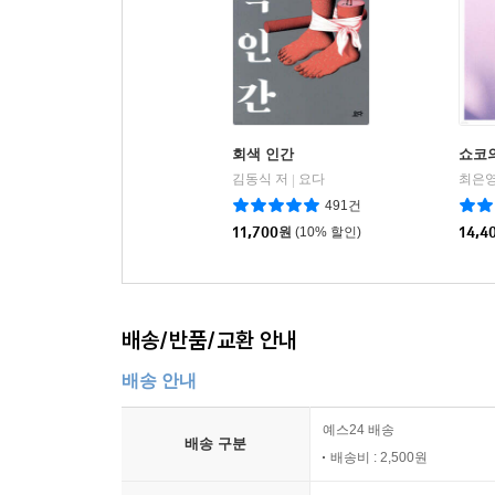
회색 인간
쇼코
김동식 저
요다
최은영
|
491건
11,700
원
(10% 할인)
14,4
배송/반품/교환 안내
배송 안내
예스24 배송
배송 구분
배송비 : 2,500원