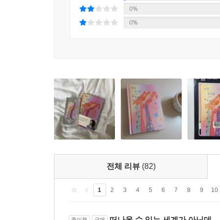
0%
모그들이에요. 당신들이 아니고요.” 타자화되고 
0%
테러로만 볼 것인지, 아름다움의 기준은 과연 무엇
-
시지각 이상증을 겪고 있는 ‘마리’는 플루이드라는
가르치게 된 ‘나’는 태생적 모그인 ‘마리’가 과연 
되던 날, ‘마리’는 관객들 앞에서 공연을 하게 되었
배우려고 했던 진짜 이유를 알게 되는데…….
“사랑과 이해는 같지 않다. 진은 그것에 동의할 수 
세 번째 팔을 이식하고 싶어 하는 ‘로라’와 그런 ‘로
통해 ‘사랑’과 ‘이해’는 같지 않다는 걸 깨닫는다
모험이라는 것도. 하지만 여전히 삶에는 사랑과 이해
전체 리뷰
(82)
-
몸의 위치와 움직임을 감지하는 고유수용 감각이 어긋
1
2
3
4
5
6
7
8
9
10
번째 팔을 이식받겠다고 통보한다. 사랑하는 연인이
되고, ‘트랜스휴먼 연합의 회장’과 ‘과잉 사지 연구자
떠나올 수 있는 세계가 아닌데---
종이책
구매