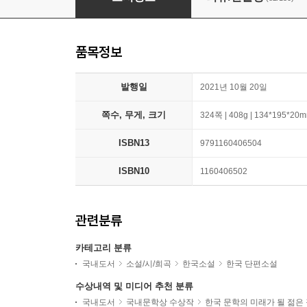
품목정보
발행일
2021년 10월 20일
쪽수, 무게, 크기
324쪽 | 408g | 134*195*20
ISBN13
9791160406504
ISBN10
1160406502
관련분류
카테고리 분류
국내도서
소설/시/희곡
한국소설
한국 단편소설
수상내역 및 미디어 추천 분류
국내도서
국내문학상 수상작
한국 문학의 미래가 될 젊은