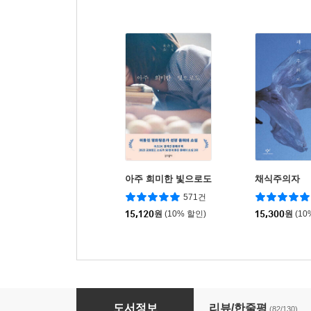
아주 희미한 빛으로도
채식주의자
571건
15,120
원
(10% 할인)
15,300
원
(10
방금 떠나온 세계
도서정보
리뷰/한줄평
(82/130)