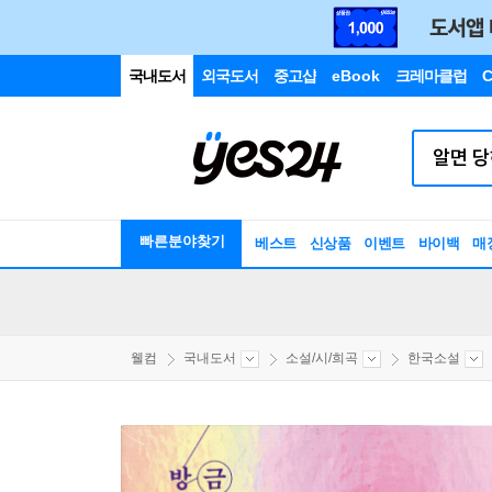
국내도서
외국도서
중고샵
eBook
크레마클럽
C
빠른분야찾기
베스트
신상품
이벤트
바이백
매
웰컴
국내도서
소설/시/희곡
한국소설