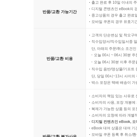
출고 완료 후 10일 이내의 
디지털 콘텐츠인 eBook의 
반품/교환 가능기간
중고상품의 경우 출고 완료일
모바일 쿠폰의 경우 유효기간(
고객의 단순변심 및 착오구
직수입양서/직수입일서중 일
단, 아래의 주문/취소 조건인
오늘 00시 ~ 06시 30분 
반품/교환 비용
오늘 06시 30분 이후 주문
직수입 음반/영상물/기프트 
단, 당일 00시~13시 사이
박스 포장은 택배 배송이 가
소비자의 책임 있는 사유로 
소비자의 사용, 포장 개봉에 
복제가 가능한 상품 등의 포장을 
소비자의 요청에 따라 개별
디지털 컨텐츠인 eBook, 
eBook 대여 상품은 대여 기
모바일 쿠폰 등록 후 취소/환
반품/교환 불가사유