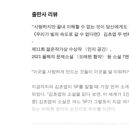
출판사 리뷰
로라를 이해하는 단 한 사람, 진은 그런 사람이 되고
--- p.125, 「로라」중에서
“사랑하지만 끝내 이해할 수 없는 것이 당신에게도 
《우리가 빛의 속도로 갈 수 없다면》 김초엽 두 번
우리에게 주어진 삶의 시간은, 이 행성의 시간을 
-
--- p.226, 「오래된 협약」중에서
제11회 젊은작가상 수상작 〈인지 공간〉,
2021 올해의 문제소설 〈오래된 협약〉 등 소설 7
나는 고개를 돌려 내가 멀어져 온 격자 구조물을 보
는 처음으로 어둠에 잠긴 격자 구조물을 마주 보고 
“이곳을 사랑하게 만드는 것들이 이곳을 덜 미워하게 
다. 그리고 방금 내가 떠나온 세계이기도 했다.
지금까지의 김초엽이 SF를 말할 때 가장 먼저 소
--- p.272「인지 공간」중에서
되었다. “김초엽의 소설을 읽다 보면, 이 세계가 
중) 김초엽의 소설은 여느 SF가 그렇듯이 지금 여
되는 아득한 경이의 순간으로 우리를 이끈다.
《방금 떠나온 세계》는 〈관내분실〉과 〈우리가