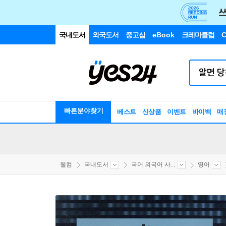
국내도서
외국도서
중고샵
eBook
크레마클럽
C
빠른분야찾기
베스트
신상품
이벤트
바이백
매
웰컴
국내도서
국어 외국어 사...
영어