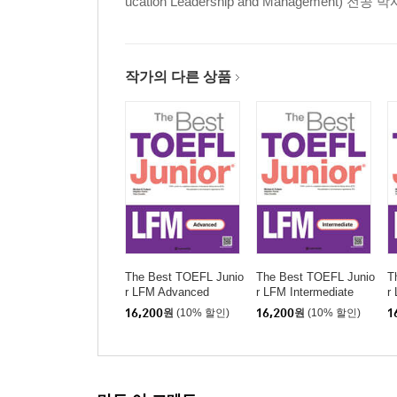
ucation Leadership and Management) 전
작가의 다른 상품
The Best TOEFL Junio
The Best TOEFL Junio
T
r LFM Advanced
r LFM Intermediate
r
16,200
원
(10% 할인)
16,200
원
(10% 할인)
1