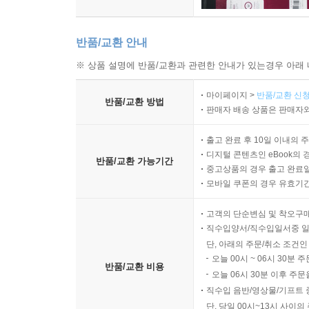
반품/교환 안내
※ 상품 설명에 반품/교환과 관련한 안내가 있는경우 아래 
마이페이지 >
반품/교환 신청
반품/교환 방법
판매자 배송 상품은 판매자와
출고 완료 후 10일 이내의 
디지털 콘텐츠인 eBook의 
반품/교환 가능기간
중고상품의 경우 출고 완료일
모바일 쿠폰의 경우 유효기간(
고객의 단순변심 및 착오구
직수입양서/직수입일서중 일
단, 아래의 주문/취소 조건인
오늘 00시 ~ 06시 30분 
반품/교환 비용
오늘 06시 30분 이후 주문
직수입 음반/영상물/기프트 
단, 당일 00시~13시 사이