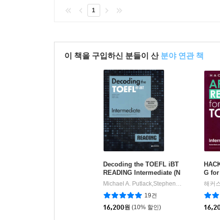
1
이 책을 구입하신 분들이 산
분야 연관 책
Decoding the TOEFL iBT
HACK
READING Intermediate (N
G for
ew TOEFL Edition)
medi
Michael A. Putlack,Stephen Poirier,Allen C. Jacobs 공저
해커스
19건
16,200
원
(10% 할인)
16,2