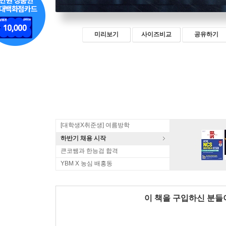
미리보기
사이즈비교
공유하기
[대학생X취준생] 여름방학
하반기 채용 시작
큰코쌤과 한능검 합격
YBM X 농심 배홍동
이 책을 구입하신 분