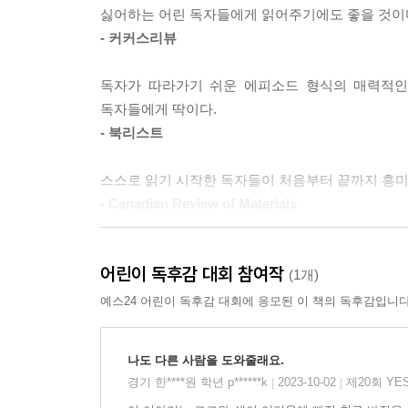
싫어하는 어린 독자들에게 읽어주기에도 좋을 것이
- 커커스리뷰
독자가 따라가기 쉬운 에피소드 형식의 매력적인
독자들에게 딱이다.
- 북리스트
스스로 읽기 시작한 독자들이 처음부터 끝까지 흥미롭
- Canadian Review of Materials
만화책 형식의 말풍선 서사와 카통의 기발한 일러
어린이 독후감 대회 참여작
- 스쿨라이브러리커넥션
(1개)
예스24 어린이 독후감 대회에 응모된 이 책의 독후감입니다
그래픽노블을 한 번도 본 적 없는 어린 독자들을 위
- 리소스 링크
나도 다른 사람을 도와줄래요.
경기 한****원 학년 p******k
2023-10-02
제20회 YE
|
|
아주 어린 아이들을 위한 좋은 그래픽노블을 찾기란 