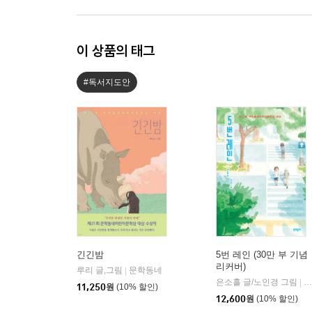
이 상품의 태그
#독서지도안
긴긴밤
5번 레인 (30만 부 기념
리커버)
루리 글,그림
문학동네
|
은소홀 글/노인경 그림
문
|
11,250
원
(10% 할인)
12,600
원
(10% 할인)