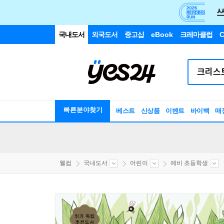
국내도서
외국도서
중고샵
eBook
크레마클럽
C
빠른분야찾기
베스트
신상품
이벤트
바이백
매
웰컴
국내도서
어린이
예비 초등학생