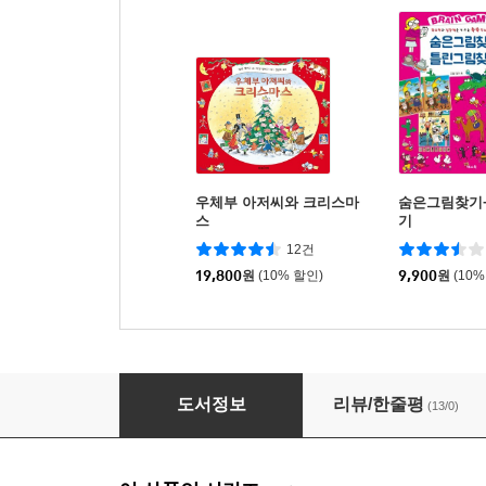
우체부 아저씨와 크리스마
숨은그림찾기
스
기
12건
19,800
원
(10% 할인)
9,900
원
(10%
코코와 샘 : 바질 잎의 수수께끼
도서정보
리뷰/한줄평
(13/0)