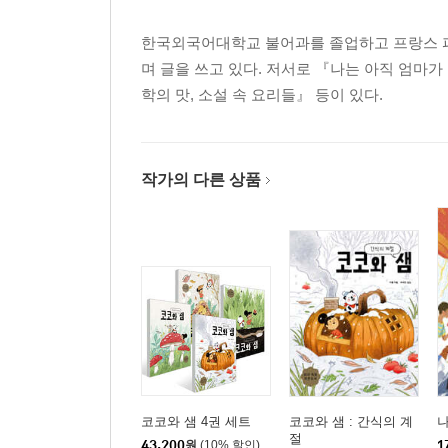
한국외국어대학교 불어과를 졸업하고 프랑스 파
며 글을 쓰고 있다. 저서로 『나는 아직 엄마가
학의 맛, 소설 속 요리들』 등이 있다.
작가의 다른 상품
코코와 샘 4권 세트
코코와 샘 : 간식의 계
나
절
43,200
원
(10% 할인)
1