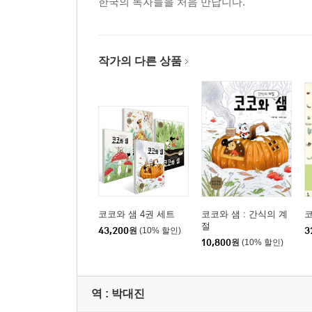
한국의 독자들을 처음 만납니다.
작가의 다른 상품
코코와 샘 4권 세트
코코와 샘 : 간식의 계
코
절
43,200
원
(10% 할인)
3
10,800
원
(10% 할인)
역 :
박대진