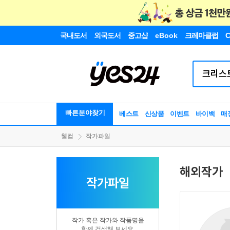
국내도서
외국도서
중고샵
eBook
크레마클럽
C
빠른분야찾기
베스트
신상품
이벤트
바이백
매
웰컴
작가파일
해외작가
작가파일
작가 혹은 작가와 작품명을
함께 검색해 보세요.