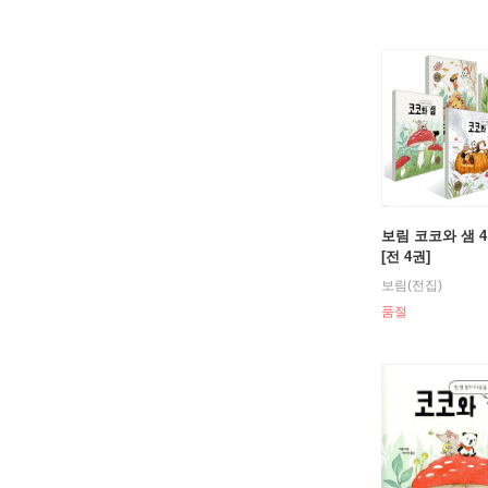
보림 코코와 샘 
[전 4권]
보림(전집)
품절