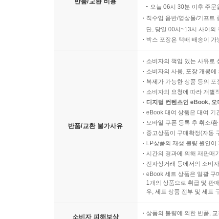
반품/교환 비용
오늘 06시 30분 이후 주문
직수입 음반/영상물/기프트 
단, 당일 00시~13시 사이
박스 포장은 택배 배송이 가
소비자의 책임 있는 사유로 
소비자의 사용, 포장 개봉에 
복제가 가능한 상품 등의 포장을 
소비자의 요청에 따라 개별
디지털 컨텐츠인 eBook, 
eBook 대여 상품은 대여 기
모바일 쿠폰 등록 후 취소/환
반품/교환 불가사유
중고상품이 구매확정(자동 
LP상품의 재생 불량 원인이 기
시간의 경과에 의해 재판매가
전자상거래 등에서의 소비자
eBook 세트 상품은 일괄 
1개의 상품으로 취급 및 판매
우, 세트 상품 전부 및 세트
상품의 불량에 의한 반품, 교
소비자 피해보상