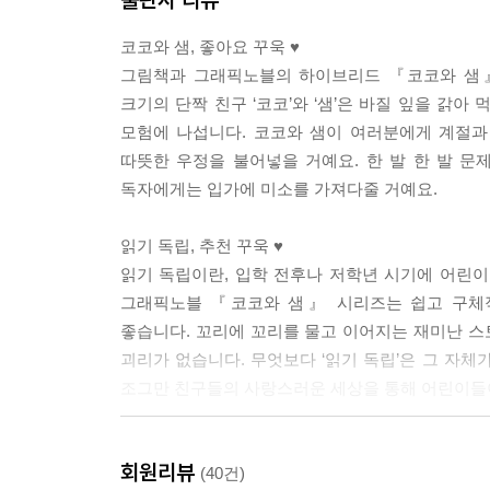
코코와 샘, 좋아요 꾸욱 ♥
그림책과 그래픽노블의 하이브리드 『코코와 샘』
크기의 단짝 친구 ‘코코’와 ‘샘’은 바질 잎을 갉아
모험에 나섭니다. 코코와 샘이 여러분에게 계절과
따뜻한 우정을 불어넣을 거예요. 한 발 한 발 
독자에게는 입가에 미소를 가져다줄 거예요.
읽기 독립, 추천 꾸욱 ♥
읽기 독립이란, 입학 전후나 저학년 시기에 어린이
그래픽노블 『코코와 샘』 시리즈는 쉽고 구체
좋습니다. 꼬리에 꼬리를 물고 이어지는 재미난 
괴리가 없습니다. 무엇보다 ‘읽기 독립’은 그 자체
조그만 친구들의 사랑스러운 세상을 통해 어린이들이
이 책으로 어린이들은 독서 능력을 키우고, 금방 다
회원리뷰
- 스쿨라이브러리저널
(40건)