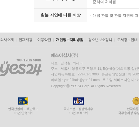
준하여 처리됨
환불 지연에 따른 배상
대금 환불 및 환불 지연에 
회사소개
인재채용
이용약관
개인정보처리방침
청소년보호정책
도서홍보안내
대표 : 김석환, 최세라
주소 : 서울시 영등포구 은행로 11, 5층~6층(여의도동,일신
사업자등록번호 : 229-81-37000 통신판매업신고 : 제 200
이메일 : yes24help@yes24.com 호스팅 서비스사업자 :
Copyright ⓒ YES24 Corp. All Rights Reserved.