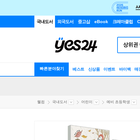
국내도서
외국도서
중고샵
eBook
크레마클럽
C
빠른분야찾기
베스트
신상품
이벤트
바이백
매
웰컴
국내도서
어린이
예비 초등학생