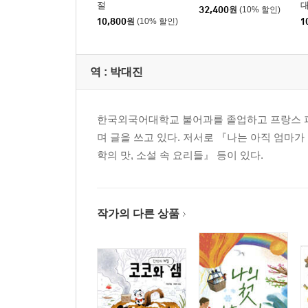
절
32,400
원
(10% 할인)
10,800
원
(10% 할인)
1
역 :
박대진
한국외국어대학교 불어과를 졸업하고 프랑스 파
며 글을 쓰고 있다. 저서로 『나는 아직 엄마가
학의 맛, 소설 속 요리들』 등이 있다.
작가의 다른 상품