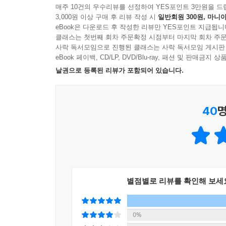
매주 10건의 우수리뷰를 선정하여 YES포인트 3만원을 드
3,000원 이상 구매 후 리뷰 작성 시
일반회원 300원, 마니아
사랑스러운 주인공들이 등장하는 유머러스하고 마음 따
eBook은 다운로드 후 작성한 리뷰만 YES포인트 지급됩니
싫어하는 어린 독자들에게 읽어주기에도 좋을 것이
클래스는 첫번째 회차 주문확정 시점부터 마지막 회차 주문
- 커커스리뷰
사락 독서모임으로 진행된 클래스는 사락 독서모임 게시판
eBook 페이백, CD/LP, DVD/Blu-ray, 패션 및 판매금
독자가 따라가기 쉬운 에피소드 형식의 매력적인
낱권으로 등록된 리뷰가 포함되어 있습니다.
독자들에게 딱이다.
- 북리스트
40
명
스스로 읽기 시작한 독자들이 처음부터 끝까지 흥미롭
- Canadian Review of Materials
만화책 형식의 말풍선 서사와 카통의 기발한 일러
- 스쿨라이브러리커넥션
별점별로 리뷰를 확인해 보세
그래픽노블을 한 번도 본 적 없는 어린 독자들을 위
- 리소스 링크
0%