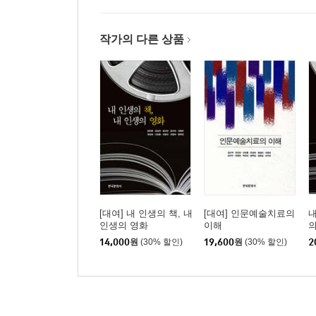
「A. I.」: 인간과 비인간의 경계
몰입의 욕망과 그 이면
작가의 다른 상품
[대여] 내 인생의 책, 내
[대여] 인문예술치료의
내
인생의 영화
이해
의
14,000
원
(30% 할인)
19,600
원
(30% 할인)
2