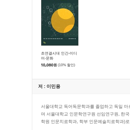
3부 초연결의 가상 혹은 미래 표상
초연결시대, 연결의 딜레마와 주체의 (재 )탄생 _홍
초연결시대의 도래와 주체의 딜레마
만물인터넷: ‘접속’에의 욕망과 주체의 박탈성
원본과 복제본: 소통에 대한 욕망과 주체의 분리
빅데이터: 인간적 리얼리티의 해체와 주체의 확장
초연결시대 인간-미디
포스트릴레이션을 위하여
어-문화
10,080
원
(10% 할인)
초연결사회의 상상력과 미디어 라이프_조병철
미래 초연결사회의 상상력: SF영화에서 묘사된 초
초연결사회의 통치성은 무엇인가
저 :
이민용
미디어 스텍터클 사회와 개인화 서비스란 무엇인가
나아가는 길: 새로운 미디어 라이프
서울대학교 독어독문학과를 졸업하고 독일 마
며 서울대학교 인문학연구원 선임연구원, 한국
영화를 통해 본 포스트휴먼_정락길
학원 인문치료학과, 학부 인문예술치료학과)로 
스필버그의 영화 세계와 포스트휴먼
가상의 신체화embodiement