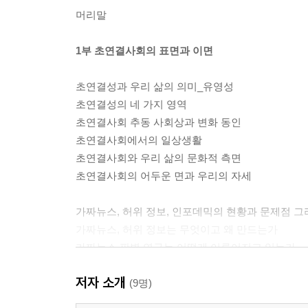
머리말
1부 초연결사회의 표면과 이면
초연결성과 우리 삶의 의미_유영성
초연결성의 네 가지 영역
초연결사회 추동 사회상과 변화 동인
초연결사회에서의 일상생활
초연결사회와 우리 삶의 문화적 측면
초연결사회의 어두운 면과 우리의 자세
가짜뉴스, 허위 정보, 인포데믹의 현황과 문제점 
가짜뉴스, 허위 정보는 무엇이고 왜 만드는가
가짜뉴스 판별 연구는 어떻게 이루어지고 있는가
가짜뉴스에는 어떤 대응이 필요한가
저자 소개
허위 정보, 가짜뉴스, 폭력, 혐오발언과 싸우는 각국
(9명)
인공지능의 악용 딥페이크의 문제