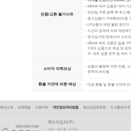
eBook 대여 상품은 대여 기
모바일 쿠폰 등록 후 취소/환
반품/교환 불가사유
중고상품이 구매확정(자동 
LP상품의 재생 불량 원인이 기
시간의 경과에 의해 재판매가
전자상거래 등에서의 소비자
eBook 세트 상품은 일괄 
1개의 상품으로 취급 및 판매
우, 세트 상품 전부 및 세트
상품의 불량에 의한 반품, 교
소비자 피해보상
준하여 처리됨
환불 지연에 따른 배상
대금 환불 및 환불 지연에 
회사소개
인재채용
이용약관
개인정보처리방침
청소년보호정책
도서홍보안내
대표 : 김석환, 최세라