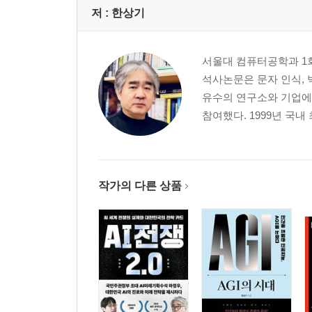
딥페이크에 대한 대응 현황
저 :
한상기
팬데믹 시대 인포데믹과의 전쟁
서울대 컴퓨터공학과 1회
은폐와 폭로-초연결성의 여성주의적 함축_신정원
석사논문은 문자 인식, 
은폐로 인해 유지된 일상의 파기: #미투운동으로부
유수의 연구소와 기업에
연결성과 파급력: 노드node로서의 여성주의
참여했다. 1999년 국내
확장되는 기회, 확장되는 위험, 그리고 여성철학의 
2부 초연결성의 근원과 존재론
작가의 다른 상품
4차 산업혁명 시대의 인간다움에 대한 성찰과 철학
4차 산업혁명 시대와 철학의 과제
“신의 죽음”과 인간다움에 대한 철학적 성찰
“신의 죽음”과 삶에 대한 비극적 인식
“신의 죽음”: 전통적 인간 해석의 해체
“신의 죽음”: 삶과 죽음의 자연성으로의 회귀
니체의 새로운 인간 이해: 몸Leib