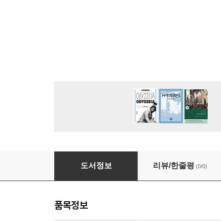
[대여] 초연결시대 인간-미디어-문화
도서정보
리뷰/한줄평
(0/0)
품목정보