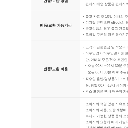
반품/교환 방법
판매자 배송 상품은 판매자와
출고 완료 후 10일 이내의 
디지털 콘텐츠인 eBook의 
반품/교환 가능기간
중고상품의 경우 출고 완료일
모바일 쿠폰의 경우 유효기간(
고객의 단순변심 및 착오구
직수입양서/직수입일서중 일
단, 아래의 주문/취소 조건인
오늘 00시 ~ 06시 30분 
반품/교환 비용
오늘 06시 30분 이후 주문
직수입 음반/영상물/기프트 
단, 당일 00시~13시 사이
박스 포장은 택배 배송이 가
소비자의 책임 있는 사유로 
소비자의 사용, 포장 개봉에 
복제가 가능한 상품 등의 포장을 
소비자의 요청에 따라 개별
디지털 컨텐츠인 eBook, 