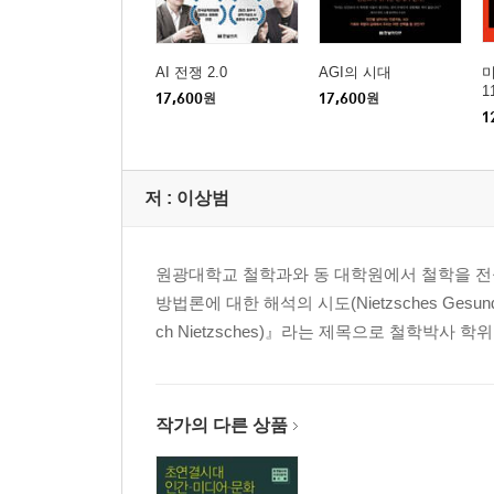
철학의 역할과 철학자의 의무
하이퍼텍스트와 상호텍스트성, 그리고 내러티브 연
AI 전쟁 2.0
AGI의 시대
1
초연결사회와 하이퍼텍스트, 그리고 신화 내러티브
17,600
원
17,600
원
1
상호텍스트성과 하이퍼텍스트, 그리고 서사이론
히포텍스트로서의 게르만신화 로키 내러티브
로키 관련 게르만신화의 하이퍼텍스트
저 :
이상범
로키 관련 하이퍼텍스트의 연결과 변용의 원리
초연결사회와 초과객체 사이 : 자연과 미디어의 오
원광대학교 철학과와 동 대학원에서 철학을 전
초연결성과 초과객체들
방법론에 대한 해석의 시도(Nietzsches Gesundheitsphil
‘사물들 가운데에서In Media Res’
ch Nietzsches)』라는 제목으로 철학박사 학위
(비)자연과 (비)유기적인 것
노화하는 기계, 또는 자연으로서의 미디어
말랑말랑한 가소성 시대의 자연과 미디어
작가의 다른 상품
칸트와 미래의 기억