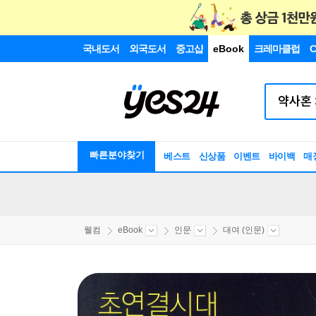
국내도서
외국도서
중고샵
eBook
크레마클럽
C
빠른분야찾기
베스트
신상품
이벤트
바이백
매
웰컴
eBook
인문
대여 (인문)