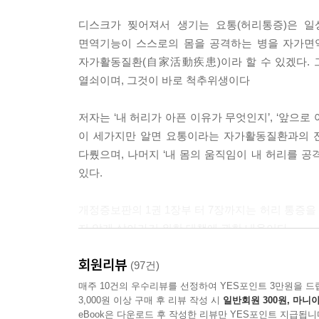
386 애덤스박사 코멘트의 팩트 체크
388 허리 디스크의 상처가 없어진 것 본 적 있나요?
디스크가 찢어져서 생기는 요통(허리통증)은 일
390 그럼, 내 허리디스크의 상처가 힐링되는 것은 
면역기능이 스스로의 몸을 공격하는 병을 자가면
391 그날이 언제 일까?
자가활동질환(自家活動疾患)이라 할 수 있겠다. 
393 무슨 소리, 나는 1년이 지났는데도 조금도 낫지
열쇠이며, 그것이 바로 척추위생이다
394 디스크 찢는 범인을 찾기 어려운 이유
395 디스크 상처 다시 찢는 ‘소매치기’ 찾아내기
저자는 ‘내 허리가 아픈 이유가 무엇인지’, ‘앞으로
399 교수님, 혹시 외계인이세요?
이 세가지만 알면 요통이라는 자가활동질환과의 전
401 디스크에 새 생명을 주는 ‘참회의 시간’
다뤘으며, 나머지 ‘내 몸의 움직임이 내 허리를 공
402 왜 재발하는지 아는 60대여성
있다.
404 척추위생 한 달 만에 좋아진, 험상궂은 척추관
406 신이 내린 척추 반창고, 척추위생!
개정증보판의 1권 1장부 터 7장까지는 허리 통증을
408 요점정리
지 않게 살아가기 위한 대책에 관한 내용이다.
회원리뷰
11장 허리치료의 왕도 - 척추위생
1~7장을 포함하는 ‘1권 내 허리 통증 해석하기’의 
(97건)
매주 10건의 우수리뷰를 선정하여 YES포인트 3만원을 드
3,000원 이상 구매 후 리뷰 작성 시
일반회원 300원, 마니아
410 척추위생? 그게 뭔데?
1장은 급성 요통과 관련한 내용으로 이 책을 읽고 
eBook은 다운로드 후 작성한 리뷰만 YES포인트 지급됩니