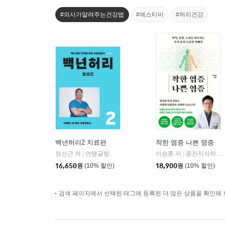
#의사가알려주는건강법
#예스티비
#허리건강
백년허리2 치료편
착한 염증 나쁜 염증
정선근 저
언탱글링
이승훈 저
웅진지식하우스
|
|
16,650
원
(10% 할인)
18,900
원
(10% 할인)
검색 페이지에서 선택된 태그에 등록된 더 많은 상품을 확인해 