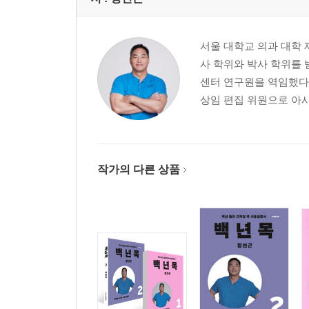
309 우리 몸 속에 들어 있는 두 겹의 자연복대
314 허리 보호의 수호천사, 몸속 자연 복대 사용법
서울 대학교 의과 대학 
315 강한 허리는 강한 엉덩이로부터
사 학위와 박사 학위를 
318 내 허리에 꼭 맞는 운동 선택하기
센터 연구원을 역임했다.
319 아픈 허리 백년운동 할 때 반드시 알아야 할 사
상임 편집 위원으로 아시
321 그럼 맥길의 빅3 운동은?
324 운동과 허리 디스크의 상대성 원리
326 허리가 운동을 만날 때
329 요점정리
작가의 다른 상품
9장 요추전만은 병(病)인가?
332 누가 우리 장군님의 허리를 망가뜨렸나?
335 디스크 통증의 시간차 전달
337 허리 구부리는 스트레칭의 4가지 치명적인 유
341 허리 구부리는 스트레칭 권하는 사회
344 요추전만은 병이다?