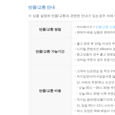
반품/교환 안내
※ 상품 설명에 반품/교환과 관련한 안내가 있는경우 아래 
마이페이지 >
반품/교환 신청
반품/교환 방법
판매자 배송 상품은 판매자와
출고 완료 후 10일 이내의 
디지털 콘텐츠인 eBook의 
반품/교환 가능기간
중고상품의 경우 출고 완료일
모바일 쿠폰의 경우 유효기간(
고객의 단순변심 및 착오구
직수입양서/직수입일서중 일
단, 아래의 주문/취소 조건인
오늘 00시 ~ 06시 30분 
반품/교환 비용
오늘 06시 30분 이후 주문
직수입 음반/영상물/기프트 
단, 당일 00시~13시 사이
박스 포장은 택배 배송이 가