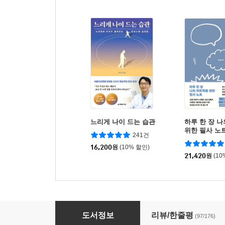
느리게 나이 드는 습관
하루 한 장 
위한 필사 노
241건
16,200
원
(10% 할인)
21,420
원
(10
백년허리2 치료편
도서정보
리뷰/한줄평
(97/176)