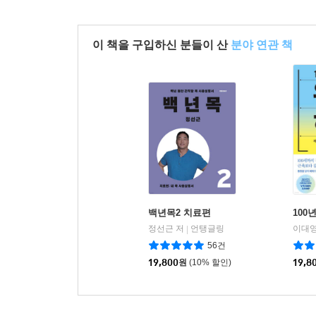
이 책을 구입하신 분들이 산
분야 연관 책
백년목2 치료편
100
정선근 저
언탱글링
이대영
|
56건
19,800
원
(10% 할인)
19,8