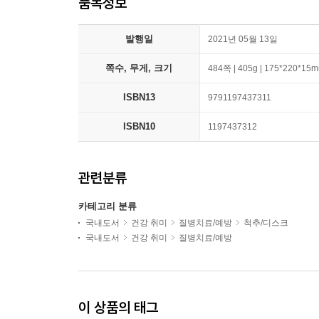
품목정보
발행일
2021년 05월 13일
쪽수, 무게, 크기
484쪽 | 405g | 175*220*15
ISBN13
9791197437311
ISBN10
1197437312
관련분류
카테고리 분류
국내도서
건강 취미
질병치료/예방
척추/디스크
국내도서
건강 취미
질병치료/예방
이 상품의 태그