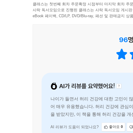
410 척추위생 어떻게 하라는 건가?
급성 요통으로 시작한 허리 통증 이 깊어지는 과정을
클래스는 첫번째 회차 주문확정 시점부터 마지막 회차 주문
412 척추위생 - 요추전만을 최대화 하라
사락 독서모임으로 진행된 클래스는 사락 독서모임 게시판
414 나는 요추전만 하면 안 되는데!
2장은 디스크 탈출증의 자연 경과, 신전동작, 요추
eBook 페이백, CD/LP, DVD/Blu-ray, 패션 및 판매금
415 맥켄지 신전동작보다 천배, 만배 중요한 척추
416 척추위생의 첫 번째 관문 - 나도 모르게 자꾸 
3장은 디스크 탈출증으로 생기는 방사통(좌골신경
96
명
418 척추위생의 두 번째 관문 - 아픈데 어떻게 허리
어떻게 해석해야 하는지, 신경뿌리 염증 치료가 필요
420 홀로 서기보다는 기대는 것이 유리한 척추위생
422 허리 디스크 안전하게 보관하는 법: ‘안적천’을
4장은 디스크성 요통의 양상, 생기는 이유, 후방관절
423 안적천 경진대회 최우수작
중폭 개정하였다.
425 안적천을 지켰는데도ㅡ아파요!
427 안적천을 못 지키면 신전동작!
5장은 척추관협착증에 관한 내용이다. 척추관협착증
AI가 리뷰를 요약했어요!
428 허리가 인생(人生)을 만날 때
협착 자체 때문이 아니라는 사 실, 협착증 치료는 
431 허리가 인생(人生)의 변곡점(變曲點)을 만날 때
나이가 들면서 허리 건강에 대한 고민이 많
433 깨알 같은 척추위생으로 일년365일, 하루24
6장은 일생을 괴롭히는 허리 통증의 큰 그림을 보
어 매우 유용했습니다. 허리 건강에 관심이
434 요점정리
변할 것인지 예측할 수 있다. 여 기에 자신의 유
을 받았지만, 이 책을 통해 허리 건강을 
가능하다. 아무 리 검사를 해도 이상 소견이 발견되
12장 깨알 같은 척추위생
부분이다.
AI 리뷰가 도움이 되었나요?
좋아요
0