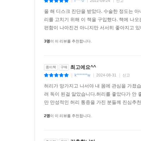
i****0
2022-09-24
신고
|
|
|
489 성 생활
올 해 디스크 진단을 받았다. 수술한 정도는 
490 사무환경, 의자와 책상 최적화하기
리를 고치기 위해 이 책을 구입했다. 책에 나오
494 회의
편함이 나아진건 아니지만 서서히 좋아지고 있다.
495 나쁜 자세로 앉기
496 아래 위치의 작업
3명
이 이 리뷰를 추천합니다.
498 직업상 허리를 구부리거나 오래 서 있어야 할 
499 취미생활
502 백년허리 운동 ‘3마라’와 ‘3하라’
최고에요^^
종이책
구매
504 마라1. 허리 구부리는 스트레칭 절대로 하지 마
k*******w
2024-08-31
신고
|
|
|
514 마라2. 허리 주변 근육 강화운동 절대로 하지 마
533 마라3. 허리 운동 진도 앞서 나가지 마라!
허리가 망가지고 나서야 내 몸에 관심을 가졌습
540 하라1. 매일 가능한 범위에서 걷기 운동을 하라!
려 독이 된걸 알았습니다.허리를 좋았다가 안 
543 하라2. 2차 자연복대 근육을 강화 하라!
만 만성적인 허리 통증을 가진 분들께 진심추
548 하라3. 운동 후 충분히 쉬도록 하라!
2명
이 이 리뷰를 추천합니다.
550 요점정리
552 뒷이야기 세 가지 행운과 자가활동질환(自家活