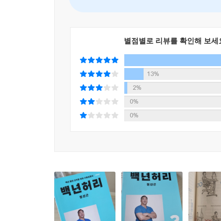
438 깨알 같은 척추위생, 왜 필요한가?
7장은 진료실에서 흔히 보는 다양한 허리 통증을 
439 신전동작
병력을 다 보여주지 못하는 것이 못내 아쉬운 부
440 서서 하는 신전동작
상담실’의 대폭 개정이다.
별점별로 리뷰를 확인해 보세
441 앉아서 하는 신전동작
442 엎드려 하는 신전동작
8장에서 12장까지의 ‘2권 내 허리 사용 설명서’ 의 
13%
444 척추위생으로 서 있는 자세 - 당당한 가슴법
446 척추위생에 좋은 기립 자세 - 당당한 가슴법으
8장은 나쁜 허리 운동이 허리를 더 망친다는 사실, 
2%
447 척추위생으로 걷는 자세 - 당당하고 우아하게
중요하다는 사실, 초판에서 강조했던 운동 중 조심해
0%
448 의자에 앉아 있는 자세 - 무릎과 골반 그리고 
0%
451 바닥에 앉아 있는 자세 - 무릎과 골반 그리고 
9장에는 요추전만을 병이라고 생각하는 전문가와 
454 척추위생으로 허리 구부리기 - 엉덩이 빼는 
요추전만의 관계에 관한 내용이 자세히 설명된다. 초
456 세수, 머리감기
458 발톱깎기
10장은 찢어진 디스크가 다시 붙는다는 사실, 디스
459 용변기 사용
현상, 아무는 데 걸리는 시간, 방해 요소, 방해 요
461 기침,재채기
462 양말신기
11장은 손상된 디스크를 다시 아물게 하는 유일한
463 바지입기
생기면 어떻게 해석하고 해결해 나 갈지, 인생의 무