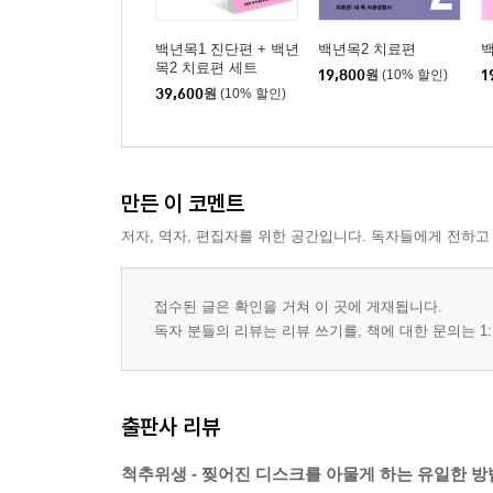
346 요통은 직립보행의 저주, 네발짐승 허리 아픈 거
350 척추관협착증은 디스크병과 반대야! 요추전만을
백년목1 진단편 + 백년
백년목2 치료편
목2 치료편 세트
353 전방전위증에는 요추전만이 해롭다?
19,800
원
(10% 할인)
1
39,600
원
(10% 할인)
355 천골경사와 요추전만 그리고 전방전위증
359 굿바이 닥터윌리엄스- 허리 굴곡 스트레칭 창시
364 나는 윌리엄스 운동으로 허리 나았어!
366 과전만(過前彎)은 해롭지 않나요?
만든 이 코멘트
368 나도 몰래 요추전만이 무너질 때
저자, 역자, 편집자를 위한 공간입니다. 독자들에게 전하고
372 고스톱은 반드시4명 이상 모였을 때
376 작업할 때 무너지는 요추전만
378 차에서 내릴 때 눈앞이 캄캄해질 정도로 허리
접수된 글은 확인을 거쳐 이 곳에 게재됩니다.
381 요점 정리
독자 분들의 리뷰는 리뷰 쓰기를, 책에 대한 문의는 1:
10장 디스크 상처 다시 붙이기
출판사 리뷰
384 찢어진 디스크가 다시 붙는다고? 말도 안돼!
384 한국에서 우연히 만난 애덤스박사
척추위생 - 찢어진 디스크를 아물게 하는 유일한 방