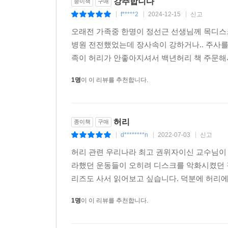
강추합니다
556 참고문헌
종이책
구매
f*****2
2024-12-15
신고
|
|
|
오래전 가족중 한명이 정선근 선생님께 목디스
병원 전전했었는데 장사속이 강하거나.. 주사를
족이 허리가 안좋아지셔서 백년허리 책 주문해서
1명
이 이 리뷰를 추천합니다.
허리
종이책
구매
d********n
2022-07-03
신고
|
|
|
허리 관련 우리나라 최고 권위자이신 교수님이 
라했던 운동들이 오히려 디스크를 악화시켰던 걸
리즈도 사서 읽어보고 싶습니다. 덕분에 허리에
1명
이 이 리뷰를 추천합니다.