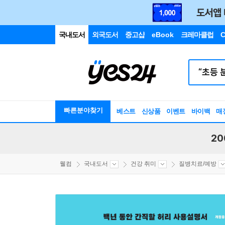
국내도서
외국도서
중고샵
eBook
크레마클럽
C
빠른분야찾기
베스트
신상품
이벤트
바이백
매
20
웰컴
국내도서
건강 취미
질병치료/예방