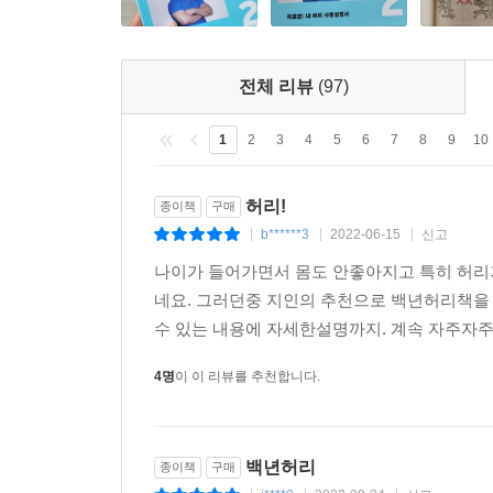
464 신발신기
등의 내용이 포함된다. 새로 추가된 부분이다.
465 식사하기
466 요리와 설거지
12장은 깨알 같은 척추위생이다. 일상생활, 직업 관
전체 리뷰
(97)
468 청소
구체적으로 어떻게 척추위생을 지 킬 것인지를 안내
470 수면(睡眠)
1
2
3
4
5
6
7
8
9
10
472 바닥과 침대
473 잠자는 자세
허리!
종이책
구매
474 허리 베개와 종아리 베개
b******3
2022-06-15
신고
|
|
|
476 TV시청
나이가 들어가면서 몸도 안좋아지고 특히 허리
478 책읽기
네요. 그러던중 지인의 추천으로 백년허리책을 
480 큰물건들어올리기
수 있는 내용에 자세한설명까지. 계속 자주자주
480 작은물건줍기
483 임신,출산,육아
4명
이 이 리뷰를 추천합니다.
485 종교활동
486 운전
488 대중교통
백년허리
종이책
구매
488 반려 동물 돌보기