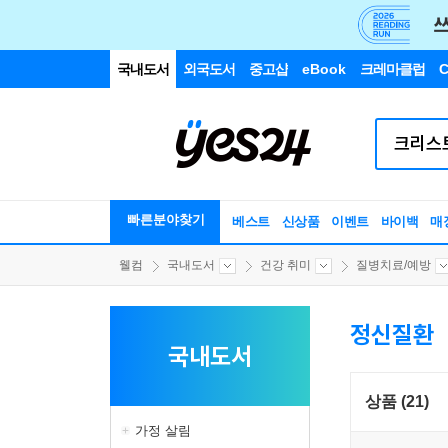
국내도서
외국도서
중고샵
eBook
크레마클럽
C
빠른분야찾기
베스트
신상품
이벤트
바이백
매
웰컴
국내도서
건강 취미
질병치료/예방
정신질환
국내도서
상품 (21)
가정 살림