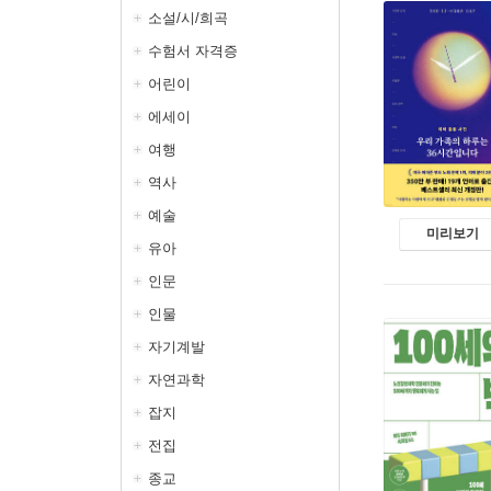
소설/시/희곡
수험서 자격증
어린이
에세이
여행
역사
예술
미리보기
유아
인문
인물
자기계발
자연과학
잡지
전집
종교