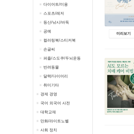
다이어트/미용
스포츠/레저
등산/낚시/바둑
공예
미리보기
컬러링북/스티커북
손글씨
퍼즐/스도쿠/두뇌운동
반려동물
달력/다이어리
취미기타
경제 경영
국어 외국어 사전
대학교재
만화/라이트노벨
사회 정치