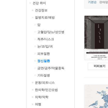
기본순
판매량
건강 취미
건강정보
질병치료/예방
암
고혈압/당뇨/성인병
척추/디스크
눈/코/입/귀
피부질환
정신질환
미리보기
금연/금주/약물중독
기타질병
운동/피트니스
한의학/민간요법
의학/약학
여행