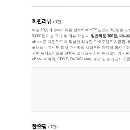
호산은 『칠서주상설』을 편찬하면서, 자신이 연
주자학을 신봉하는 대부분의 학자들이 사서(四書)
회원리뷰
주석(註釋)의 명칭에 따라 『논어집주상설(論語集
(0건)
당위성이기도 하다.
매주 10건의 우수리뷰를 선정하여 YES포인트 3만원을 드
3,000원 이상 구매 후 리뷰 작성 시
일반회원 300원, 마니아
eBook은 다운로드 후 작성한 리뷰만 YES포인트 지급됩니
그렇게 하여 『칠서주상설』은 『논어집주상설』
클래스는 첫번째 회차 주문확정 시점부터 마지막 회차 주문
『시집전상설』 18권, 『시서변설상설』 2권, 『주
사락 독서모임으로 진행된 클래스는 사락 독서모임 게시판
방대한 저작이 되었다. 마치, 조선의 주자학을 마무
eBook 페이백, CD/LP, DVD/Blu-ray, 패션 및 판매금
비롯하여, 조선시대 여러 학자들의 주석을 간단·명료
그리고 논리(論理)를 반영하는 등, 여러 측면에
오류를 바로잡은 엄밀한 주석서로 편찬해내었다.
주자 이후 중국의 주요 주석뿐 아니라, 퇴계(退溪),
학자들의 학설과 호산 자신의 견해까지 담은 저술이기
학문성을 담보한다.
한줄평
(0건)
본 연구번역은 2017년도 한국연구재단의 토대연구