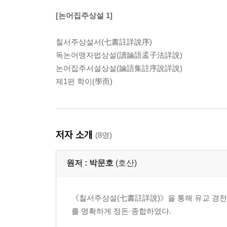
[논어집주상설 1]
칠서주상설서(七書註詳說序)
독논어맹자법상설(讀論語孟子法詳說)
논어집주서설상설(論語集註序說詳說)
제1편 학이(學而)
저자 소개
(8명)
원저 :
박문호
(호산)
《칠서주상설(七書註詳說)》을 통해 유교 경전의
를 명확하게 정돈·종합하였다.