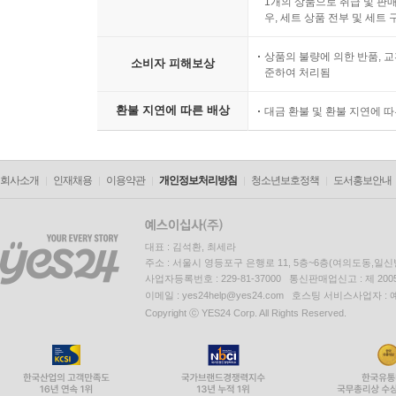
1개의 상품으로 취급 및 판매
우, 세트 상품 전부 및 세트
상품의 불량에 의한 반품, 교
소비자 피해보상
준하여 처리됨
환불 지연에 따른 배상
대금 환불 및 환불 지연에 
회사소개
인재채용
이용약관
개인정보처리방침
청소년보호정책
도서홍보안내
대표 : 김석환, 최세라
주소 : 서울시 영등포구 은행로 11, 5층~6층(여의도동,일신
사업자등록번호 : 229-81-37000 통신판매업신고 : 제 200
이메일 : yes24help@yes24.com 호스팅 서비스사업자 :
Copyright ⓒ YES24 Corp. All Rights Reserved.