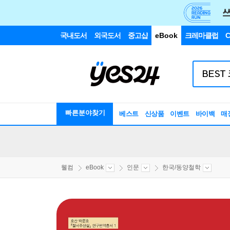
국내도서
외국도서
중고샵
eBook
크레마클럽
C
빠른분야찾기
베스트
신상품
이벤트
바이백
매
웰컴
eBook
인문
한국/동양철학