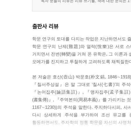
독자 분들의 리뷰는 리뷰 쓰기를, 책에 대한 문의는 1:
출판사 리뷰
학문 연구의 토대를 다지는 작업은 지난하면서도 즐
학문 연구의 난제(難題)와 열락(悅樂)은 서로 
거치면서 전변(轉變)을 거쳐 온 유학은, 그 이론과
오메가를 진지하고 투철하게 고려하도록 채찍질한다.
본 저술은 호산(壺山) 박문호(朴文鎬, 1846∼1
『칠서주상설』은 말 그대로 ‘칠서(七書)’의 주석에
『논어집주(論語集註)』, 『맹자집주(孟子集註)
(書集傳)』, 『주역본의(周易本義)』를 가리키는 것
1167∼1230))의 주석을 말한다. 주지하다시피
다시 상세하게 주석을 부가하여 조선 유교를 종
활동하면서도, 주자학의 정통 학문을 자신의 사명처