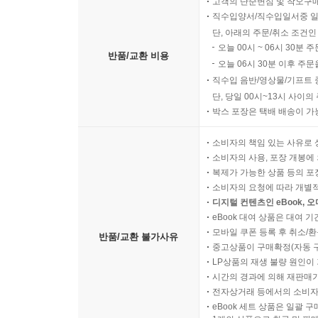
고객의 단순변심 및 착오구
연구번역이 조선 유학을 집대성한 경전 주석서로서,
직수입양서/직수입일서중 일
어떤 연구번역이건 완벽하려고 하지만, 한 점의 
단, 아래의 주문/취소 조건인
연구번역도 최선을 다하려고 했지만, 미비한 부분이
오늘 00시 ~ 06시 30분 
반품/교환 비용
보완할 수 있도록 노력할 것이다.
오늘 06시 30분 이후 주문
직수입 음반/영상물/기프트 
마지막으로, 심심한 감사를 표해야 할 분이 있
단, 당일 00시~13시 사이
박스 포장은 택배 배송이 가
박영스토리의 노현 대표님, 불철주야(不撤晝夜) 
마음을 전한다.
소비자의 책임 있는 사유로 
소비자의 사용, 포장 개봉에 
2019. 6. 하지(夏至)절
복제가 가능한 상품 등의 포장을 
연구책임자 신창호 씀
소비자의 요청에 따라 개별
디지털 컨텐츠인 eBook, 
eBook 대여 상품은 대여 기
모바일 쿠폰 등록 후 취소/환
반품/교환 불가사유
중고상품이 구매확정(자동 
LP상품의 재생 불량 원인이 기
시간의 경과에 의해 재판매가
전자상거래 등에서의 소비자
eBook 세트 상품은 일괄 