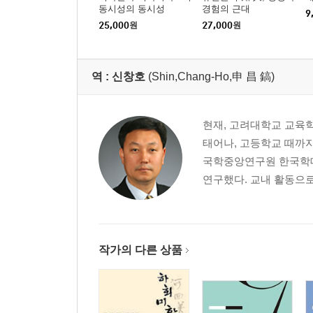
동시성의 동시성
경험의 근대
9
25,000
원
27,000
원
역 :
신창호
(Shin,Chang-Ho,申 昌 鎬)
현재, 고려대학교 교육학
태어나, 고등학교 때까
국학중앙연구원 한국학대
연구했다. 교내 활동으
작가의 다른 상품