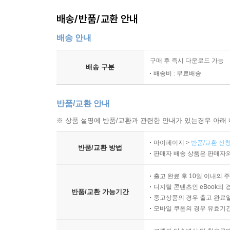
3,000매 가량인 『대학장구상설』은 3권으로 출간
배송/반품/교환 안내
무엇보다도 본 연구번역의 과정에 매진해준 연구진에게
배송 안내
있는 표현은 없는 것 같다. 전임연구교수로 연구
초역은 본 연구의 밑거름이 되었다. 공동연구에
구매 후 즉시 다운로드 가능
배송 구분
교수님은 각종 자문과 조언, 윤문과 교열 등을 맡
배송비 : 무료배송
위민성, 장우재 등 대학원생들의 각종 보조가 도움이
비롯하여, 『칠서주상설』의 가치와 중요성을 일
반품/교환 안내
관련하여 도움을 주신 여러 선생님들께 감사의 말씀
※ 상품 설명에 반품/교환과 관련한 안내가 있는경우 아래 
본 연구는 연구책임자를 비롯하여 자문에 이르기
마이페이지 >
반품/교환 신청
반품/교환 방법
분들에게 고마움과 감사의 인사를 건넨다. 그
판매자 배송 상품은 판매자와
교육문제연구소와 행·재정적으로 지원해 준 한국연구
출고 완료 후 10일 이내의 
학술 작업이다. 남은 연구기간에도 지속적인 관심을
디지털 콘텐츠인 eBook의 
반품/교환 가능기간
중고상품의 경우 출고 완료일
호산 박문호의 『칠서주상설』은 1921년에 발간되었다.
모바일 쿠폰의 경우 유효기간(
사후 100여 년 만에, 후학에 의해 본 『칠서주상