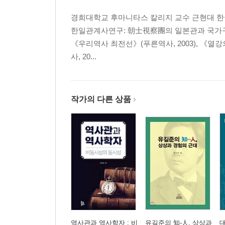
경희대학교 후마니타스 칼리지 교수 근현대 한국사
한일관계사연구: 朝士視察團의 일본관과 국가구상》
《우리역사 최전선》(푸른역사, 2003), 《열
사, 20...
작가의 다른 상품
역사관과 역사학자 : 비
유길준의 知-人, 상상과