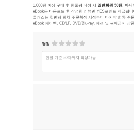
이 조선 유교 경전 주석사의 대미를 장식하는 주요
1,000원 이상 구매 후 한줄평 작성 시
일반회원 50원, 마니
eBook은 다운로드 후 작성한 리뷰만 YES포인트 지급됩니
초역을 하고 연구계획서를 작성하면서, ‘토대’연구
클래스는 첫번째 회차 주문확정 시점부터 마지막 회차 주문
없는 표점, 찾아보기 힘들게 되어 있는 원전의 구절
eBook 페이백, CD/LP, DVD/Blu-ray, 패션 및 판매금
연구를 곁들인 번역의 필요성이 요청되었다. 고민을
그러나 연구진들은 매월 2,000여 매(200자 
생산되었고 또한 다듬어졌다. 단행본 1권에 해당
평점
정렬하고, 관련 전거를 확인하는 등, 초역에서 교열
한글 기준 50자까지 작성가능
토대 작업을 자임한, 고난의 행군이었다. 당초 계
100,000여 매의 원고가 성과물로 쌓일 것이다. 단
어려우면서도 엄청난 작업이지만, 학문의 토대를 
단계에 와 있다. 분량이 많다보니, 본 번역연구 
것은 다소 무리라는 판단이 들었다. 이에 매년 
연구진이나 학계에 도움이 되겠다고 생각하였다.
이 책은 1차년도(2017년 9월~2018년 8월)
진행하였다. 책의 권수는 경전의 편제와 분량, 그리