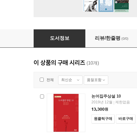
논어집주상설 1
도서정보
리뷰/한줄평
(0/0)
이 상품의 구매 시리즈
(10개)
최신순
품절포함
전체
논어집주상설 10
2019년 12월
제한없음
|
13,300
원
원클릭구매
바로구매