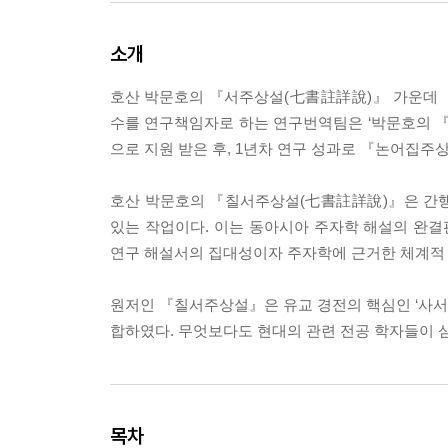
소개
호산 박문호의 『서주상설(七書註詳說)』 가운데
수를 연구책임자로 하는 연구번역팀은 ‘박문호의 
으로 지원 받은 후, 1년차 연구 성과로 『논어집주
호산 박문호의 『칠서주상설(七書註詳說)』은 간행된
있는 작업이다. 이는 동아시아 주자학 해설의 완결
연구 해설서의 집대성이자 주자학에 근거한 체계적 
원저인 『칠서주상설』은 유교 경전의 핵심인 ‘사서삼
합하였다. 무엇보다도 현대의 관련 전공 학자들이 
목차