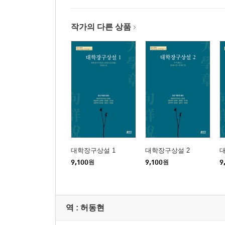
작가의 다른 상품
대학장구상설 1
대학장구상설 2
9,100
원
9,100
원
9
역 :
허동현