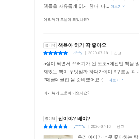
책들을 자유롭게 읽게 한다. 나...
더보기
이 리뷰가 도움이 되었나요?
책육아 하기 딱 좋아요
종이책
d***y
2020-07-18
신고
|
|
|
5살이 되면서 꾸러기가 된 또또♥예전엔 책을
재밌는 책이 무엇일까 하다가이미 #구름똥 과
#데굴데굴집 을 준비했어요 :)...
더보기
이 리뷰가 도움이 되었나요?
집이야? 배야?
종이책
y*****s
2020-07-16
신고
|
|
|
우리 아이가 너무 좋아하는 탁