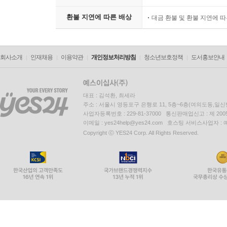
환불 지연에 따른 배상
대금 환불 및 환불 지연에 
회사소개
인재채용
이용약관
개인정보처리방침
청소년보호정책
도서홍보안내
대표 : 김석환, 최세라
주소 : 서울시 영등포구 은행로 11, 5층~6층(여의도동,일신
사업자등록번호 : 229-81-37000 통신판매업신고 : 제 200
이메일 : yes24help@yes24.com 호스팅 서비스사업자 :
Copyright ⓒ YES24 Corp. All Rights Reserved.