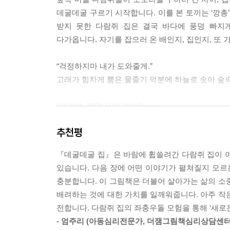
데굴데굴 구르기 시작합니다. 이를 본 토끼는 ‘깡총’
받지 못한 다람쥐 집은 결국 바다에 풍덩 빠지
다가옵니다. 자기를 잡으러 온 배인지, 집인지, 또 
“걱정하지마 내가 도와줄게.”
고래가 힘차게 뿜은 물줄기 덕분에 하늘로 솟아 숲속
“고래야, 정말 정말 고마워∼”
『데굴데굴 집』은 어려운 상황에서 외면받더라도
추천평
판단하고 지나치기보다는 조그마한 관심과 대화를 통해
『데굴데굴 집』은 바람에 휩쓸려간 다람쥐 집이 여
몸으로 새기고 배우는 의성어, 의태어
있습니다. 다음 장에 어떤 이야기가 펼쳐질지 모
충분합니다. 이 그림책은 더불어 살아가는 삶의 소
의성어, 의태어는 어린이들이 언어에 대한 감각을 처
배려하는 것에 대한 가치를 일깨워줍니다. 아주 작
주고, 어휘를 풍부하게 만들어줍니다. 『데굴데굴 집』
전합니다. 다람쥐 집의 좌충우돌 모험을 통해 ‘새로
의태어가 나옵니다. 부모와 아이가 함께 책에 나
- 엄주리 (아동심리전문가, 더잼그림책심리상담센터
이를테면, 아이가 ‘어기뚱어기뚱’ 기린 흉내를 내면