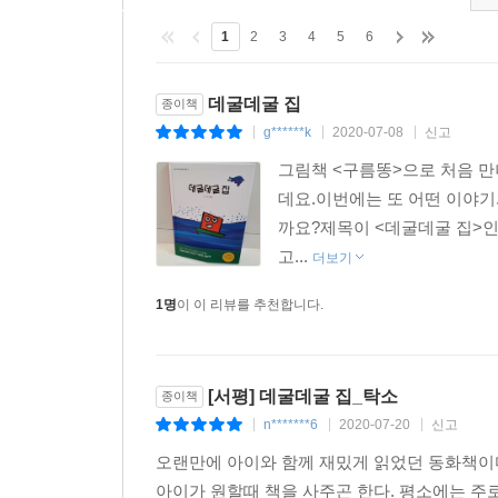
1
2
3
4
5
6
데굴데굴 집
종이책
g******k
2020-07-08
신고
|
|
|
그림책 <구름똥>으로 처음 만
데요.이번에는 또 어떤 이야기
까요?제목이 <데굴데굴 집>인
고...
더보기
1명
이 이 리뷰를 추천합니다.
[서평] 데굴데굴 집_탁소
종이책
n*******6
2020-07-20
신고
|
|
|
오랜만에 아이와 함께 재밌게 읽었던 동화책이다
아이가 원할때 책을 사주곤 한다. 평소에는 주로