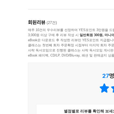
동작을 취할 수 있습니다. 역할 놀이를 통해 아이는 의
참신한 시각이 담긴 특별한 그림책
회원리뷰
(27건)
매주 10건의 우수리뷰를 선정하여 YES포인트 3만원을 드
출간 직후 뜨거운 사랑은 받은 『구름똥』에 이어
3,000원 이상 구매 후 리뷰 작성 시
일반회원 300원, 마니아
집』을 선보입니다. 광고는 매우 짧은 시간 안에 보
eBook은 다운로드 후 작성한 리뷰만 YES포인트 지급됩니
표현력, 조형력, 색채 감각 등 다양한 장치를 고안
클래스는 첫번째 회차 주문확정 시점부터 마지막 회차 주문
사락 독서모임으로 진행된 클래스는 사락 독서모임 게시판
시간 안에 사람의 마음을 확 끌어당기는 데 능해야 
eBook 페이백, CD/LP, DVD/Blu-ray, 패션 및 판매금
저자의 이러한 이력 덕분에 아이들의 눈길을 사
바라보는 탁소만의 시선이 듬뿍 담긴 특별한 그림
27
명
탁소의 『데굴데굴 집』은 어려움에 빠진 다람쥐 
글로 그림책 세계에 산뜻한 바람을 다시 한번 불러
우리 아이 마음 성장 그림책
- 기발한 상상력으로 아이들 눈높이에 맞추었어요.
별점별로 리뷰를 확인해 보세