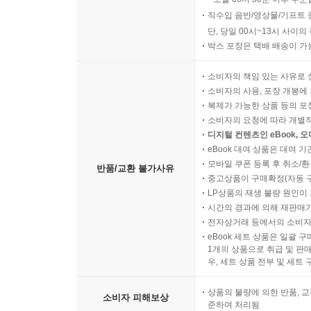
직수입 음반/영상물/기프트 
단, 당일 00시~13시 사이
박스 포장은 택배 배송이 가
소비자의 책임 있는 사유로 
소비자의 사용, 포장 개봉에 
복제가 가능한 상품 등의 포장을 
소비자의 요청에 따라 개별
디지털 컨텐츠인 eBook, 
eBook 대여 상품은 대여 기
모바일 쿠폰 등록 후 취소/환
반품/교환 불가사유
중고상품이 구매확정(자동 
LP상품의 재생 불량 원인이 기
시간의 경과에 의해 재판매가
전자상거래 등에서의 소비자
eBook 세트 상품은 일괄 
1개의 상품으로 취급 및 판매
우, 세트 상품 전부 및 세트
상품의 불량에 의한 반품, 교
소비자 피해보상
준하여 처리됨