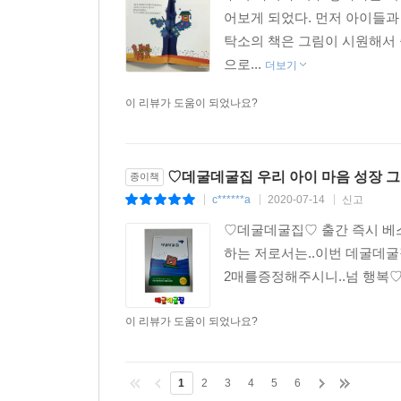
어보게 되었다. 먼저 아이들과
탁소의 책은 그림이 시원해서 
으로...
더보기
이 리뷰가 도움이 되었나요?
♡데굴데굴집 우리 아이 마음 성장 
종이책
c******a
2020-07-14
신고
|
|
|
♡데굴데굴집♡ 출간 즉시 
하는 저로서는..이번 데굴
2매를증정해주시니..넘 행복
이 리뷰가 도움이 되었나요?
1
2
3
4
5
6