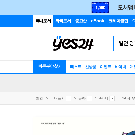
국내도서
외국도서
중고샵
eBook
크레마클럽
C
빠른분야찾기
베스트
신상품
이벤트
바이백
매
웰컴
국내도서
유아
4-6세
4-6세 우