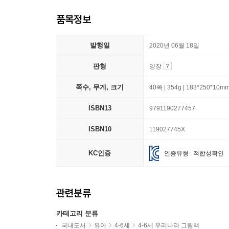
품목정보
발행일
2020년 06월 18일
판형
양장
쪽수, 무게, 크기
40쪽 | 354g | 183*250*10m
ISBN13
9791190277457
ISBN10
119027745X
KC인증
인증유형 : 적합성확인
관련분류
카테고리 분류
국내도서
유아
4-6세
4-6세 우리나라 그림책