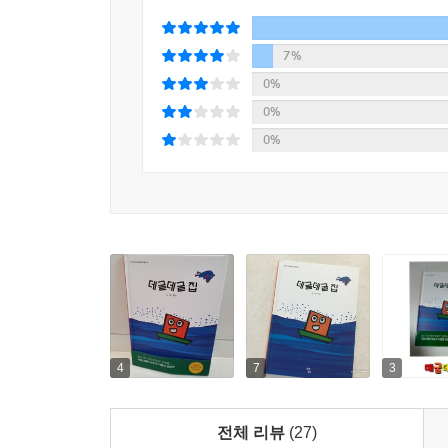
- 아이들이 재밌어 하는 동물들이 등장해요.
- 아이들이 좋아하는 색감과 디자인으로 꾸몄어요.
7%
- 말문이 트이는 의성어, 의태어를 풍성하게 담았어
0%
- 친구들과 힘을 합쳐 위기를 헤쳐 나가는 이야기예
0%
0%
4
7
3
전체 리뷰
(27)