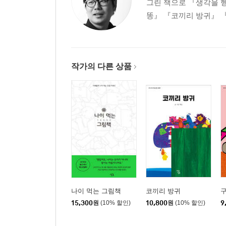
그린 책으로 『생각을 헹
똥』 『코끼리 방귀』 『
작가의 다른 상품
나이 먹는 그림책
코끼리 방귀
15,300
원
(10% 할인)
10,800
원
(10% 할인)
9