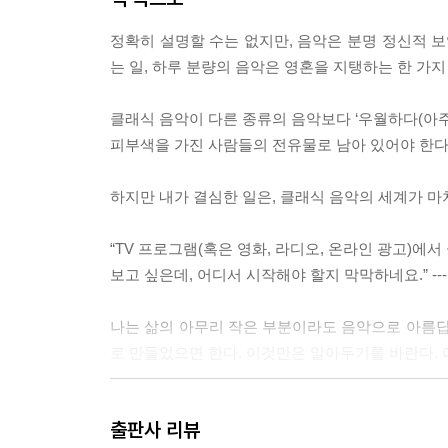
정확히 설명할 수는 없지만, 음악은 분명 정신적 보
는 일, 하루 분량의 음악은 영혼을 지탱하는 한 가지 방식
클래식 음악이 다른 종류의 음악보다 ‘우월하다(아주 
피부색을 가진 사람들의 전유물로 남아 있어야 한다(가
하지만 내가 결심한 일은, 클래식 음악의 세계가 마치
“TV 프로그램(혹은 영화, 라디오, 온라인 광고)에
보고 싶은데, 어디서 시작해야 할지 막막하네요.” --- p
나는 삶의 아무리 작은 부분이라도 음악으로 아름답
로 만들었으면 한다. 이것만은 알아두기를 바란다. 여러
클라라 슈만은 언젠가 다음과 같은 편지를 썼다. “
출판사 리뷰
생활 속에서 단 한 시간만이라도 자기를 잊는 시간을 가질