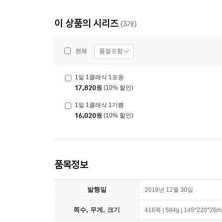
이 상품의 시리즈
(3개)
품절포함
전체
1일 1클래식 1포옹
17,820
원
(10% 할인)
1일 1클래식 1기쁨
16,020
원
(10% 할인)
품목정보
발행일
2019년 12월 30일
쪽수, 무게, 크기
416쪽 | 584g | 145*220*26