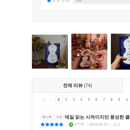
0%
전체 리뷰
(74)
1
2
3
4
5
6
7
8
9
매일 읽는 사적이지만 풍성한 
종이책
구매
s****6
2022-02-17
신고
|
|
|