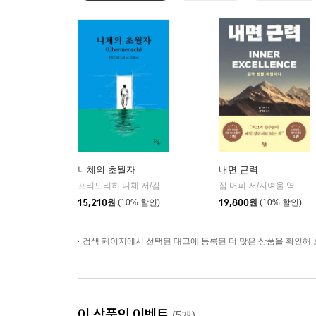
니체의 초월자
내면 근력
프리드리히 니체 저/김철 편역
히읏
짐 머피 저/지여울 역
윌북(
|
|
15,210
원
(10% 할인)
19,800
원
(10% 할인)
검색 페이지에서 선택된 태그에 등록된 더 많은 상품을 확인해 
이 상품의 이벤트
(5개)