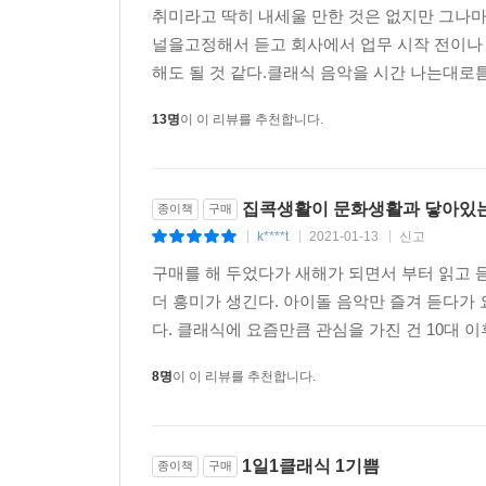
취미라고 딱히 내세울 만한 것은 없지만 그나마
널을고정해서 듣고 회사에서 업무 시작 전이나
해도 될 것 같다.클래식 음악을 시간 나는대로
13명
이 이 리뷰를 추천합니다.
집콕생활이 문화생활과 닿아있는
종이책
구매
k****t
2021-01-13
신고
|
|
|
구매를 해 두었다가 새해가 되면서 부터 읽고 듣
더 흥미가 생긴다. 아이돌 음악만 즐겨 듣다가
다. 클래식에 요즘만큼 관심을 가진 건 10대 이후
8명
이 이 리뷰를 추천합니다.
1일1클래식 1기쁨
종이책
구매