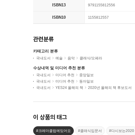
ISBN13
9791155812556
ISBN10
1155812557
관련분류
카테고리 분류
국내도서
예술
음악
클래식/오페라
수상내역 및 미디어 추천 분류
국내도서
미디어 추천
중앙일보
국내도서
미디어 추천
동아일보
국내도서
YES24 올해의 책
2020년 올해의 책 후보도서
이 상품의 태그
#크레마클럽에있어요
#클래식입문서
#다시보는2020