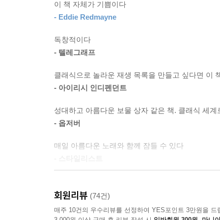
이 책 자체가 기쁨이다
이 책의 미덕은 인간적이라는 데 있다. 언제 어디
--- p.398
- Eddie Redmayne
작곡가들의 인간적인 면모에 집중한다. 특정 악기
음악을 만들 당시 어떤 상황이었고 어떤 인간적
독창적이다
누구보다 뜨거운 심장을 지닌 사람이었고 거친 슬
- 텔레그래프
작곡을 해내야 했다. 우리가 몰랐던 작곡가들의 인
클래식으로 놀라운 재생 목록을 만들고 싶다면 이 책
책에 실린 목록의 또 다른 특징은 다양성에 있다.
- 아이리시 인디펜던트
작곡가들의 음악은 물론 상대적으로 덜 알려진 여성
성대하고 아름다운 보물 상자 같은 책. 클래식 세
멘델스존’을 떠올리지만, 책에선 펠릭스만큼 위대했
- 옵저버
빙겐은 수녀원 설립과 식물학 연구, 강연, 독일
작곡가였다. 그의 음악은 천상의 선율이라는 평가를
매일 아름다운 노래와 함께 잠들 수 있다
- 스타일리스트
무엇보다 소설가답게 글맛이 좋아, 매일의 소개 글
찰싹 달라붙는다. 그리고 하루 종일 같은 멜로디를 
하루하루 설레는 클래식 안내서
회원리뷰
- 퍼블리셔스 위클리
(74건)
하루 분량의 기쁨이 찾아오는 색다른 경험
매주 10건의 우수리뷰를 선정하여 YES포인트 3만원을 드
매 페이지마다 열정이 흘러넘친다
3,000원 이상 구매 후 리뷰 작성 시
일반회원 300원, 마니아