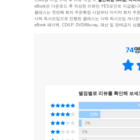
정장을 차려입고 고가의 음악회에 가야만 진정한 
- 메일 온 선데이
eBook은 다운로드 후 작성한 리뷰만 YES포인트 지급됩니
들고 다닌다. 저자는 쉽게, 간편하게, 가볍게 음
클래스는 첫번째 회차 주문확정 시점부터 마지막 회차 주문
사락 독서모임으로 진행된 클래스는 사락 독서모임 게시판
피아노 소리가 내 마음을 다 헤아린 것 같은 기분이
eBook 페이백, CD/LP, DVD/Blu-ray, 패션 및 판매금
하루 한 곡, 오늘 하루에 작은 기쁨을 선사해줄 음
듣노라면 어느새 클래식의 드넓은 세계가 눈앞에 펼
74
명
언제나 강력하다. 지친 하루의 끝에 휴식을 주거나 
아침에 생기를 불어넣어주는, 그리하여 좀 더 다정한
가꿔줄 믿음직한 친구 같은 책이 있다. 1년 내내 곁
별점별로 리뷰를 확인해 보세
23%
3%
0%