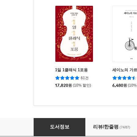
1일 1클래식 1포옹
세이노의 가
61건
17,820
원
(10% 할인)
6,480
원
(10%
1일 1클래식 1기쁨
도서정보
리뷰/한줄평
(74/87)