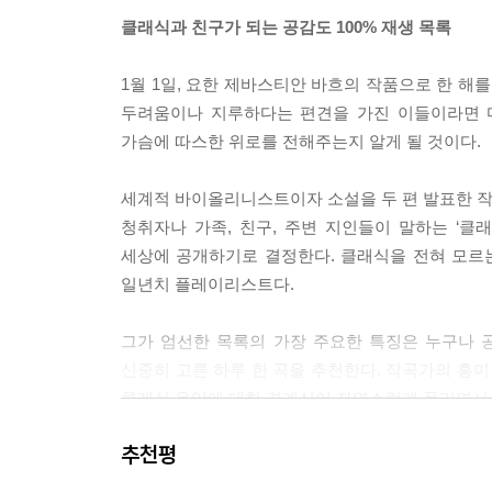
클래식과 친구가 되는 공감도 100% 재생 목록
여러분의 삶이 어떤지는 모르겠지만, 내게는 평온과 평
1월 1일, 요한 제바스티안 바흐의 작품으로 한 해
베토벤의 마지막 피아노 협주곡은 장대하다는 말 외
두려움이나 지루하다는 편견을 가진 이들이라면 마
가 시작된다. 마치 “가자!”라고 외치는 듯하다. 이보다 
가슴에 따스한 위로를 전해주는지 알게 될 것이다.
오늘 듣는 이 곡은 바이올린 독주를 위한 작품으로,
세계적 바이올리니스트이자 소설을 두 편 발표한 작
나면, 내 주위의 분자들이 재배치되는 듯한 느낌이 들고
청취자나 가족, 친구, 주변 지인들이 말하는 ‘
세상에 공개하기로 결정한다. 클래식을 전혀 모르
지하철에서 오늘 살펴볼 이 곡을 듣고 있는데 옆자리
일년치 플레이리스트다.
했지만, 사실 나는 이 곡의 아름다움에 숨이 막힐 지경이었
그가 엄선한 목록의 가장 주요한 특징은 누구나 
전에 폴란드의 작곡가이자 바이올리니스트인 헨리크 
신중히 고른 하루 한 곡을 추천한다. 작곡가의 흥
가 그의 ‘전설’이라는 곡을 들은 뒤에 허락해주었다는 이
클래식 음악에 대한 경계심이 자연스럽게 풀리면서 
이 곡을 소개한 친구는 이 곡으로 내 인생이 바뀌리
추천평
귀도 즐겁고 눈도 즐거운 클래식 안내서
이 가능한 방식으로 내 인생을 바꾸었다. 여러분도 