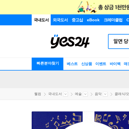
국내도서
외국도서
중고샵
eBook
크레마클럽
C
빠른분야찾기
베스트
신상품
이벤트
바이백
매
웰컴
국내도서
예술
음악
클래식/