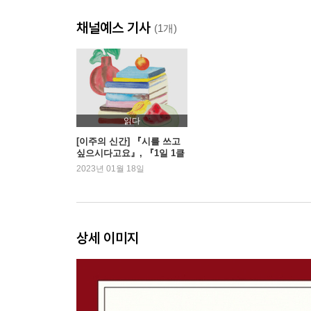
11월
채널예스 기사
12월
(1개)
읽다
[이주의 신간] 『시를 쓰고
싶으시다고요』, 『1일 1클
래식 1포옹』 외
2023년 01월 18일
상세 이미지