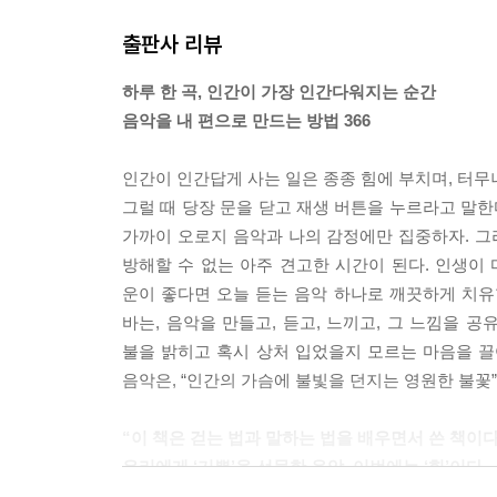
허무한 죽음을 맞이하기 전날 그가 이 음악에서 느
출판사 리뷰
에게 “조용한 기적”을 행하는 힘을 가지고 있다.
--- p.142
하루 한 곡, 인간이 가장 인간다워지는 순간
음악을 내 편으로 만드는 방법 366
“그의 노래들은 노래가 아니어도 이야기에서 비롯된 
그의 노래들은 뭔가를 경험한 뒤, 그것에 의해 변화한
인간이 인간답게 사는 일은 종종 힘에 부치며, 터무
이 재편되는 기묘하고도 어리둥절한 사연을 추적한다
그럴 때 당장 문을 닫고 재생 버튼을 누르라고 말한다.
--- p.204
가까이 오로지 음악과 나의 감정에만 집중하자. 그
방해할 수 없는 아주 견고한 시간이 된다. 인생이
만약 삶이 당신을 우울하게 만든다면, 만사를 감당하
운이 좋다면 오늘 듣는 음악 하나로 깨끗하게 치유할
한 500년 전 모테트를 들으며 눈을 감자. 10분이
바는, 음악을 만들고, 듣고, 느끼고, 그 느낌을 
--- p.273
불을 밝히고 혹시 상처 입었을지 모르는 마음을 끌어
음악은, “인간의 가슴에 불빛을 던지는 영원한 불꽃”
이 합주협주곡은 그 자체로 보물 주머니와 같다. 나
지고 용기가 생기는 경험을 한다.
“이 책은 걷는 법과 말하는 법을 배우면서 쓴 책이다
--- p.357
우리에게 ‘기쁨’을 선물한 음악, 이번에는 ‘힘’이다