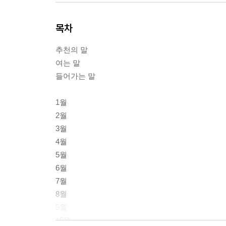
목차
추천의 말
여는 말
들어가는 말
1월
2월
3월
4월
5월
6월
7월
8월
9월
10월