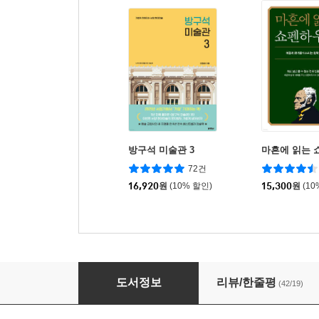
방구석 미술관 3
마흔에 읽는 
72건
16,920
원
(10% 할인)
15,300
원
(10
1일 1클래식 1포옹
도서정보
리뷰/한줄평
(42/19)