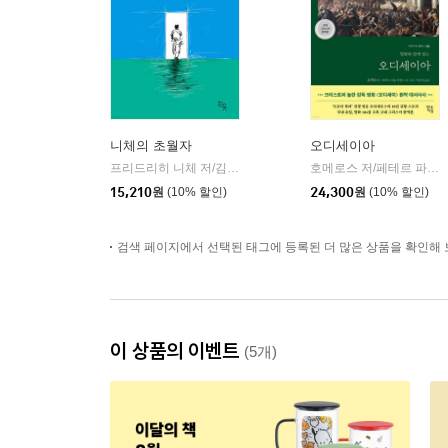
니체의 초월자
오디세이아
프리드리히 니체 저/김철 편역
히읏
호메로스 저/페테르 파울 루벤스 그림/박문재 역
|
15,210
원
(10% 할인)
24,300
원
(10% 할인)
검색 페이지에서 선택된 태그에 등록된 더 많은 상품을 확인해 
이 상품의 이벤트
(5개)