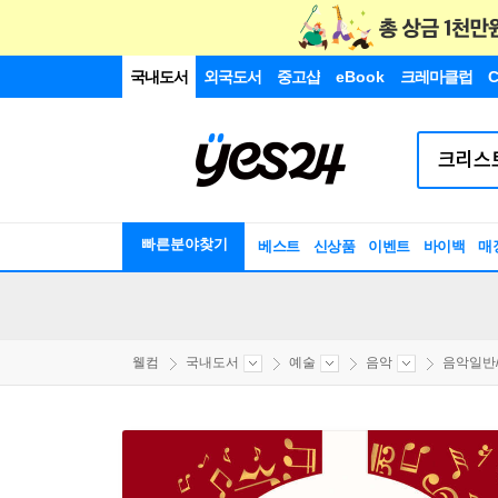
국내도서
외국도서
중고샵
eBook
크레마클럽
C
빠른분야찾기
베스트
신상품
이벤트
바이백
매
웰컴
국내도서
예술
음악
음악일반