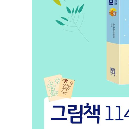
닥터 브라우니
초콜릿 빵으로 닥터 브라우니 만들기
맛있는 구름 콩
두부 촉감 놀이
빵 공장이 들썩들썩
식빵으로 야옹이 얼굴 꾸미기
04 슥삭 슥삭 자르고 붙이는_종이 책놀이
간질간질
분신 종이 인형 만들기
곰돌이 팬티
알록달록 종이봉투 팬티 만들기
달이 좋아요
손바닥 모양 색지 올빼미
달토끼, 거북이, 오징어
색지 오징어 만들기