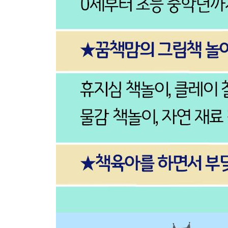
에어캡 물감 찍기로 만든 지구 사랑 포스터
백 번째 양 두두
손바닥 물감 찍기로 양 만들기
오늘 해님이 안 나온다면
이글이글 불타는 해님 만들기
소방관 고양이 초이
손바닥 물감 찍기로 소방관 만들기
06 자연과 함께 해서 더 즐거운_자연 재료 책놀이
감귤 기차
귤껍질로 다양한 모양 만들기
나뭇잎 손님과 애벌레 미용사
낙엽으로 만든 나뭇잎 손님
숲속 재봉사
콜라주 기법으로 만든 꽃잎 드레스