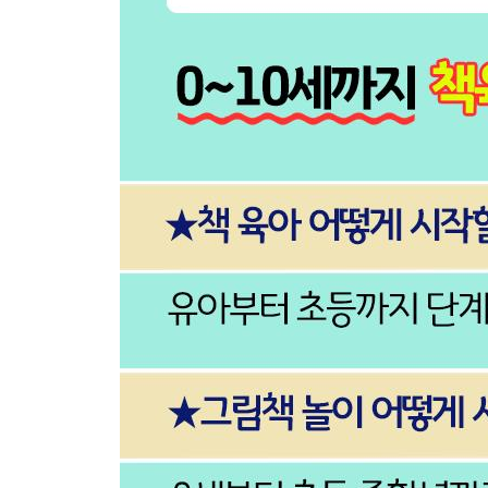
메리
종이봉투로 메리 손인형 만들기
문장부호
색종이로 만든 입체 나비와 제비꽃
슈퍼 거북
색종이 모자이크 거북이
머리하는 날
꼬불꼬불 색종이 머리카락
양배추 행성 동물도감
채소와 과일 사진으로 나만의 동물 만들기
커다란 구름이
바람에 흘러가는 구름 만들기
05 보기만 해도 즐겁고 알록달록한_물감 책놀이
우리 가족 납치 사건
발바닥 물감 찍기로 만든 비치 샌들
청소부 토끼