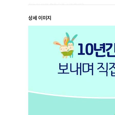
책놀이 어떤 활동으로 시작할까?
놀이의 조건
상세 이미지
0~12개월 미만 영아의 놀이발달
만 1세 영아의 놀이발달(13~24개월)
만 2세 영아의 놀이발달(25~36개월)
만 3~4세 유아의 놀이발달
만 5세 이상 유아의 놀이발달
그림책을 읽으며 아이와 대화하는 방법
그림책 놀이 기본 준비물
PART 03 꿈책맘의 꿈 가득 그림책 놀이
01 엄마표 책놀이의 만능 재료_휴지심 책놀이
펭귄 랄랄라
휴지심으로 만든 엄마 펭귄과 아기 펭귄
칙칙폭폭 동물 기차