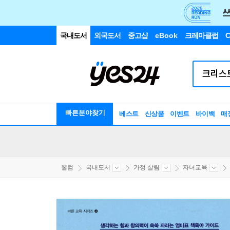
국내도서
외국도서
중고샵
eBook
크레마클럽
C
빠른분야찾기
베스트
신상품
이벤트
바이백
매
웰컴
국내도서
가정 살림
자녀교육