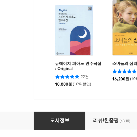
뉴에이지 피아노 연주곡집
소녀들의 심
: Original
22건
16,200
원
(10
10,800
원
(10% 할인)
꿈꾸는 아이의 그림책 놀이
도서정보
리뷰/한줄평
(40/15)