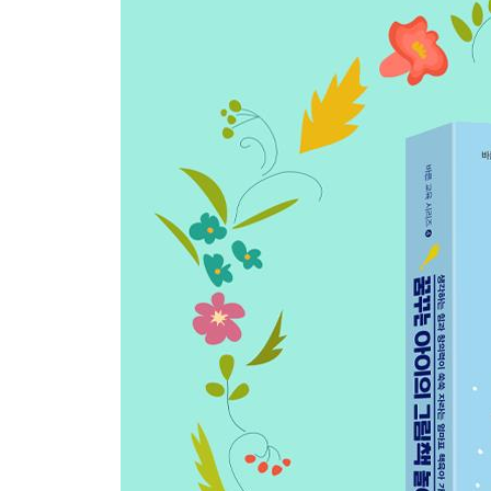
휴지심 동물 기차 만들기
아 진짜
표정이 변하는 얼굴
작은 물고기
물고기 먹이사슬 만들기
02 손으로 조물조물_클레이·찰흙 책놀이
박물관을 나온 긴손가락사우르스
찰흙으로 화석 모형 만들기
똥친구
찰흙으로 만든 똥친구와 휴지심 변기
고슴도치X
찰흙으로 만든 뾰족뾰족 고슴도치
03 먹을 때도 만들 때도 즐거운_식재료 책놀이