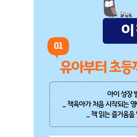
07 다양한 재료들의 깜짝 변신!_재활용품 책놀이
딩동 거미
일회용 접시에 거미줄이 짠!
문어 목욕탕
말랑말랑 스펀지 문어 만들기
수크를 찾습니다
일회용 숟가락과 포크로 수크네 가족 만들기
장갑나무
스마일 장갑 만들기
가방 안에 든 게 뭐야?
종이컵으로 만든 개구리의 한살이
외계인 친구
재활용품으로 만드는 UFO
으랏차차 꼬마개미
폼폼으로 개미 만들기
오! 나의 달님