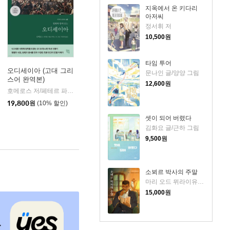
지옥에서 온 키다리
아저씨
정서휘 저
10,500
원
타임 투어
오디세이아 (고대 그리
문나인 글/양양 그림
스어 완역본)
k)
12,600
원
호메로스 저/페테르 파울 루벤스 그림/박문재 역
현대지성
|
19,800
원
(10% 할인)
셋이 되어 버렸다
김화요 글/근하 그림
9,500
원
소뵈르 박사의 주말
마리 오드 뮈라이유 저/윤예니 역
15,000
원