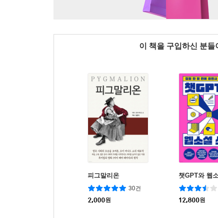
이 책을 구입하신 분
피그말리온
챗GPT와 웹
30건
2,000
원
12,800
원