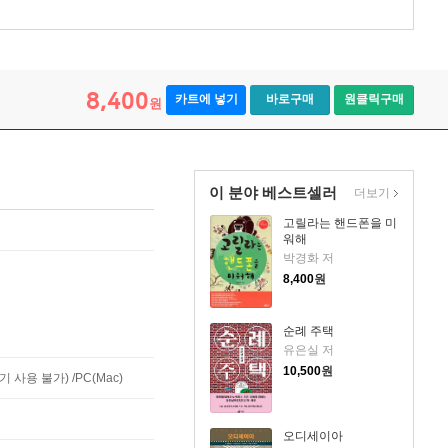
8,400
카트에 넣기
바로구매
원클릭구매
원
이 분야 베스트셀러
더보기
고릴라는 핸드폰을 미
워해
박경화 저
8,400
원
순례 주택
유은실 저
10,500
원
사용 불가) /PC(Mac)
오디세이아