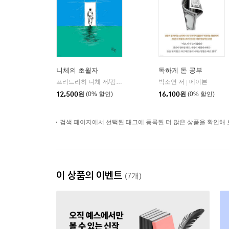
니체의 초월자
독하게 돈 공부
프리드리히 니체 저/김철 편역
히읏
박소연 저
메이븐
|
|
12,500
원
(0% 할인)
16,100
원
(0% 할인)
검색 페이지에서 선택된 태그에 등록된 더 많은 상품을 확인해 
이 상품의 이벤트
(7개)