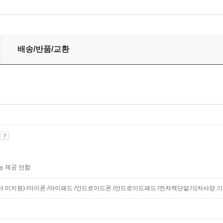
배송/반품/교환
기
능 제공 안함
니터 미지원) /아이폰 /아이패드 /안드로이드폰 /안드로이드패드 /전자책단말기(저사양 기기 