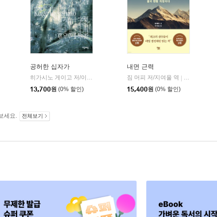
공허한 십자가
내면 근력
히가시노 게이고 저/이선희 역
자음과모음
짐 머피 저/지여울 역
윌북(willboo
|
|
13,700
원
(0% 할인)
15,400
원
(0% 할인)
보세요.
전체보기