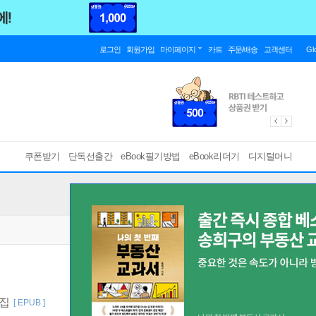
로그인
회원가입
마이페이지
카트
주문/배송
고객센터
Gl
쿠폰받기
단독선출간
eBook필기방법
eBook리더기
디지털머니
곡집
[ EPUB ]