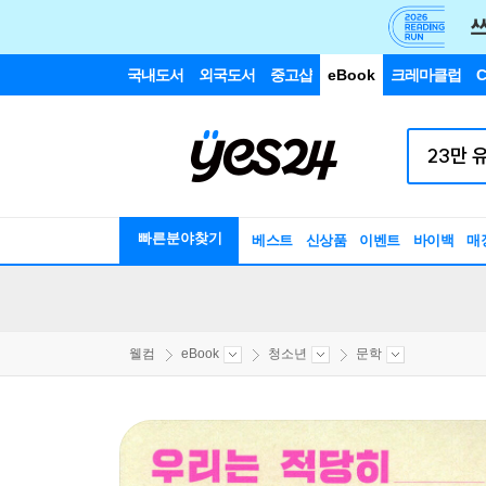
국내도서
외국도서
중고샵
eBook
크레마클럽
C
빠른분야찾기
베스트
신상품
이벤트
바이백
매
웰컴
eBook
청소년
문학