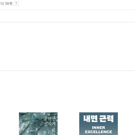
4 약 38쪽