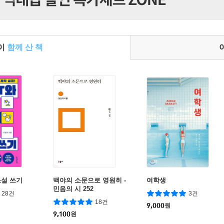
들이
함께 산 책
소설 쓰기
백야의 소문으로 영원히 -
여학생
민음의 시 252
28건
3건
18건
9,000
원
9,100
원