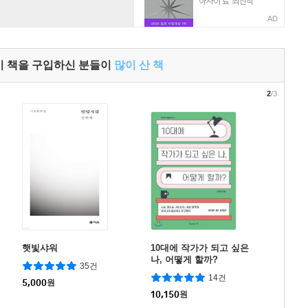
AD
이 책을 구입하신 분들이
많이 산 책
2
/3
햇빛샤워
10대에 작가가 되고 싶은
나, 어떻게 할까?
35건
14건
5,000
원
10,150
원