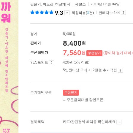
김슬기
,
이오진
,
허선혜
저
제철소
2018년 06월 04일
9.3
회원리뷰(
3
건)
판매지수 144
정가
8,400원
8,400
원
판매가
7,560
원
쿠폰혜택가
(종이책 정가 대비 
쿠폰받기
YES포인트
420원 (5% 적립)
5만원이상 구매 시 2천원 추가적립
추가혜택쿠폰
쿠폰받기
주문금액대별 할인쿠폰
결제혜택
카드/간편결제 혜택을 확인하세요