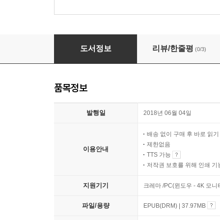
우리는 적당히 가까워
도서정보
리뷰/한줄평
(0/3)
품목정보
발행일
2018년 06월 04일
배송 없이 구매 후 바로 읽
제한없음
이용안내
TTS 가능
저작권 보호를 위해 인쇄 기
지원기기
크레마 /PC(윈도우 - 4K 모
파일/용량
EPUB(DRM) | 37.97MB