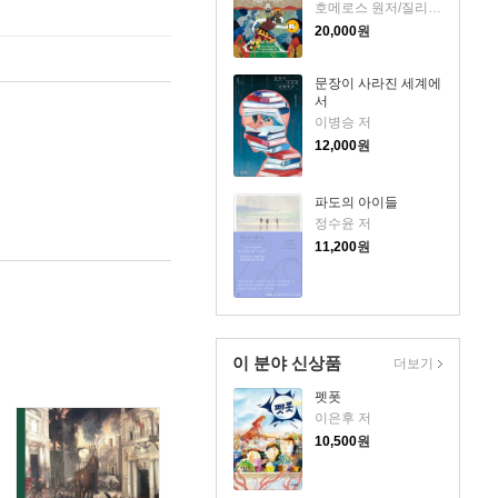
호메로스 원저/질리언 크로스 글/닐 패커 그림/윤영 역/장은수 해설
20,000
원
문장이 사라진 세계에
서
이병승 저
12,000
원
파도의 아이들
정수윤 저
11,200
원
이 분야 신상품
더보기
펫폿
이은후 저
10,500
원