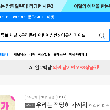
D/LP
DVD/BD
문구
/GIFT
티켓
장안내
채널예스
사락
예스펀딩
클래스24
독서유형검사
RBTI Lab
독서유형검사
AI 일문백답
의견 남기면 YES상품권!
소득공제
크레마클럽
EPUB
우리는 적당히 가까워
청소년 희
eBook