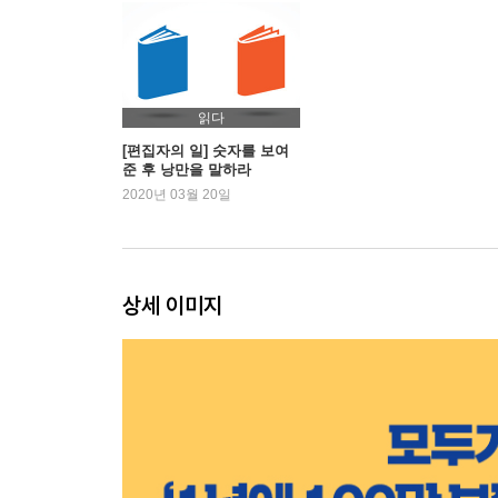
돈과 감정을 통제하라
사원을 노예처럼 여기는 회사는 버려라
브랜드를 벌고 미래를 벌어라
개인으로서 각오를 드러내라
읽다
[편집자의 일] 숫자를 보여
준 후 낭만을 말하라
제3장 개인을 세우는 법 - 이름을 팔아라
2020년 03월 20일
히어로 인터뷰를 상상하라
부끄러움을 사고 피를 흘려라
크게 허풍을 떨어라
상세 이미지
교조가 되어라
제4장 일하는 법 - 손을 움직여라
지금 하라
스피드, 스피드, 스피드!
양 양 양!