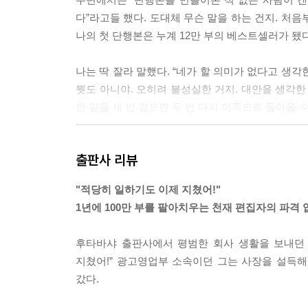
다”라고들 했다. 도대체 무슨 말을 하는 건지. 처
나의 첫 단행본은 누계 12만 부의 베스트셀러가 됐다. --
나는 딱 잘라 말했다. “네가 할 의미가 없다고 생
뭣도 아니야. 오히려 불성실한 거지. 대안을 생각한
한 길을 세 번 걸으면 두 번 다시 이쪽으로 돌아올 수 없으
공무원이라면 또 모르지만, 일반 민간 기업이 취업 
출판사 리뷰
사는 사원의 인생을 통째로 책임져주지 않는다. 갑
다. 그런 불확실한 사원을 노예처럼 여기는 회사는 버려
"적당히 일하기도 이제 지쳤어!"
1년에 100만 부를 팔아치우는 천재 편집자의 파격 
나는 프리랜서 편집자가 아니다. 겐토샤라는 조직에
도 하지 않는다. 회사는 어디까지나 개인의 집합체이
후타바샤 출판사에서 평범한 회사 생활을 보내던 
미리 의논하지 않으면 안 되는 제안도 그 자리에서 
지쳤어!” 광고영업부 소속이던 그는 사장을 설득
의 눈치만 살피는 인간에게는 누구도 마음을 열지 않기 때
갔다.
자신의 손으로 새로운 현상을 일으키는 인간이 되기 