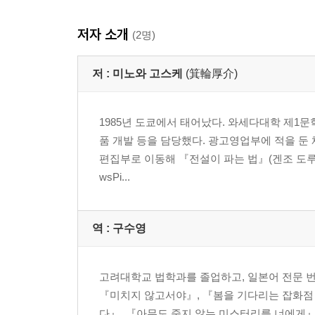
저자 소개
(2명)
저 :
미노와 고스케
(箕輪厚介)
1985년 도쿄에서 태어났다. 와세다대학 제1문
품 개발 등을 담당했다. 광고영업부에 적을 둔 
편집부로 이동해 『전설이 파는 법』(겐조 도루)
wsPi...
역 :
구수영
고려대학교 법학과를 졸업하고, 일본어 전문 번
『미치지 않고서야』, 『봄을 기다리는 잡화점
다』, 『아무도 죽지 않는 미스터리를 너에게』,