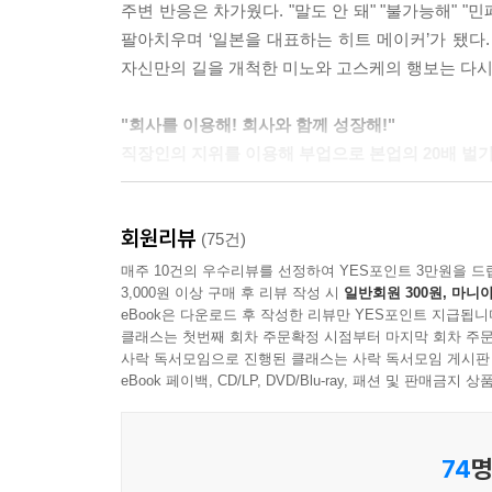
주변 반응은 차가웠다. "말도 안 돼" "불가능해" "
따라온다. 그것을 보고 눈에 띄고 싶어 하는 사람이라
팔아치우며 ‘일본을 대표하는 히트 메이커’가 됐다. 
자신만의 길을 개척한 미노와 고스케의 행보는 다시
특히 책 같은 콘텐츠는 기능이나 가격만 보고는 고를 
타야의 영화 코너에서 감독명으로 DVD를 분류하듯
"회사를 이용해! 회사와 함께 성장해!"
와가 편집한 책이라면 믿고 살 수 있어’ 하는 존재가 된다.
직장인의 지위를 이용해 부업으로 본업의 20배 벌기
열심히 아르바이트하는 모습을 보여서 사원으로 뽑
저자는 도쿄로 이사하면서 월급의 3분의 2 이상을
버려야 한다. 안 그래도 사양길인 출판 업계에서 
회원리뷰
확인도 하지 않았다. 곧장 부업에 뛰어들었다. 
(75건)
렇게 다른 사람에게 바라기만 하고 시대감각이 무딘
살롱을 운영하고 상품 기획에도 참여했다. 그 결과 부
매주 10건의 우수리뷰를 선정하여 YES포인트 3만원을 드
서를 만드는 것이야말로 앞으로를 살아갈 인간에게 요구되
3,000원 이상 구매 후 리뷰 작성 시
일반회원 300원, 마니아
eBook은 다운로드 후 작성한 리뷰만 YES포인트 지급됩니
하지만 실력이 20배가 된 것은 아니다. 차이는 
회삿돈을 사용해 적자를 쌓아가며 ‘만들고 싶은 책을
클래스는 첫번째 회차 주문확정 시점부터 마지막 회차 주문
아르바이트를 하는 것은 본말전도다. 시간을 돈과
사락 독서모임으로 진행된 클래스는 사락 독서모임 게시판
그런 사람이 만드는 책은 대개 재미도 없다. 각오가
‘회사라는 무대를 이용해 개인 브랜드를 쌓아간다.’
eBook 페이백, CD/LP, DVD/Blu-ray, 패션 및 판매금
지 못하면 언젠가 끝이 난다. 자신이 좋아하는 일을 
오랜 시간 쌓아온 인프라와 자본, 사람과 경험이 있
자와 싸워야만 한다. --- p.241
오늘도 영리하게 일하고 싶은 직장인들에게 일독을 
74
명
편집자가 특별한 일을 한다는 환상 같은 건 사라진 