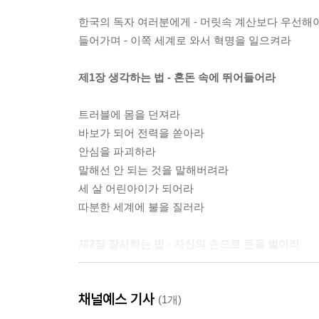
한국의 독자 여러분에게 - 머릿속 계산보다 우선해야
들어가며 - 이쪽 세계로 와서 혁명을 일으켜라
제1장 생각하는 법 - 혼돈 속에 뛰어들어라
트러블에 몸을 던져라
바보가 되어 전력을 쏟아라
안심을 파괴하라
말해선 안 되는 것을 말해버려라
세 살 어린아이가 되어라
따분한 세계에 불을 질러라
제2장 장사하는 법 - 자신의 손으로 돈을 벌어라
자신에게 얼마짜리 가격표를 붙일 것인가
채널예스 기사
자의식을 높게 가져라
(1개)
아무도 걷지 않는 미개척지를 걸어라