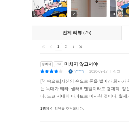
일견 악동처럼 보이는 그는 사실 누구보다 치열한 
2
2
10
흐름을 읽고 실행에 옮겨 성과를 낸다. 「사원을
드러내라」 등 이 책에 담긴 미노와 고스케의 32
전체 리뷰
(75)
아닌 나를 위해 일하라는 메시지는 회사와 일에 대한 
1
2
미치지 않고서야
종이책
구매
h*****j
2020-09-17
신고
|
|
|
[책 속으로]자신의 손으로 돈을 벌어라 회사가 
는 늑대가 돼라. 샐러리맨일지라도 경제적, 
다. 도쿄 시내의 아파트로 이사한 것이다. 월세가
1명
이 이 리뷰를 추천합니다.