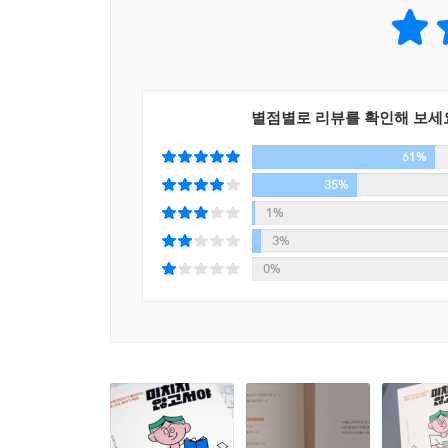
"일 잘하는 사람은 차고 넘쳐! 실력보다 브랜드를 키
좋다고 생각한다. 정보의 가치가 한없이 0에 가까워진
자신의 이름을 내건 온라인 살롱 운영 노하우!
동이 달라진다’ 이런 체험까지 담아내는 것이 중요하
지금 일본에는 미노와 고스케를 위해 돈을 주고 일하는
--- p.259
편집실'을 운영 중이다. 이들은 왜 미노와 고스케
별점별로 리뷰를 확인해 보세
연공서열에 따라 순서를 기다리지 않기 때문에 고등학
61%
기업들과 함께 다양한 프로젝트도 진행한다. 미노
블로그에 글을 쓰든지 인터뷰를 해. 이름을 팔아!
35%
안주하지 않고 개인으로서 각오를 드러낸다. 이것이
1%
만들고 이름을 판다.’ 그렇게 생각하는 젊은이들이 
3%
괴짜, 미노와 고스케의 행보에 주목해보자.
0%
"좋아하는 것에서 도망치지 마! 그냥 해! 지금 해!"
미노와 신드롬을 만들어낸 32가지 미노와 띵언!
현재 일본에서 미노와 고스케는 하나의 현상으로 
고스케의 등신대 입간판까지 세워져 있다. 오피니
열광하는 것일까.