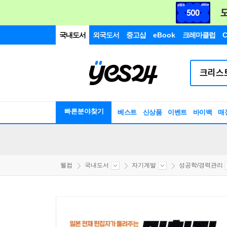
국내도서
외국도서
중고샵
eBook
크레마클럽
C
빠른분야찾기
베스트
신상품
이벤트
바이백
매
웰컴
국내도서
자기계발
성공학/경력관리