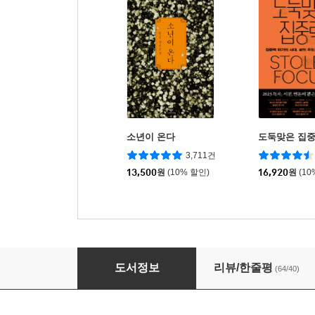
소년이 온다
도둑맞은 집
3,711건
13,500
원
(10% 할인)
16,920
원
(10
에디톨로지 (스페셜 에디션)
도서정보
리뷰/한줄평
(64/40)