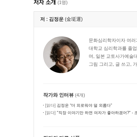
저자 소개
(1명)
저 :
김정운
(金珽運)
문화심리학자이자 여러가
대학교 심리학과를 졸업
며, 일본 교토사가예술대
그림 그리고, 글 쓰고, 
작가와 인터뷰
(4개)
[읽다]
김정운 “더 외로워야 덜 외롭다”
[읽다]
"직장 이야기만 하면 여자가 좋아하겠어?" -