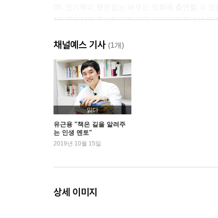
09. 연기력이 형편없는 배우도 영화에 출연할 수 있
10. 클래식을 좋아한다면 절대 카라얀을 욕해선 안
채널예스 기사
2. 관점과 장소의 에디톨로지
(1개)
11. 관점의 발견과 서구 합리성의 신화
12. 우리는 창문을 통해 세상을 객관적으로 볼 수 
13. 원근법은 통제 강박이다
14. 권력은 선글라스를 쓴다
15. 시대와 지역마다 달라지는 객관적(?) 세계지도
읽다
16. 공간 편집에 따라 인간의 심리가 달라진다
유근용 "책은 길을 알려주
는 인생 멘토"
17. 독일인들의 공간 박탈감이 제2차 세계대전의 
2019년 10월 15일
18. 19세기 프로이센 군대와 축구의 공간편집
19. 제식훈련과 제복 페티시
20. 분류와 편집의 진화, 백화점과 편집숍
상세 이미지
3. 마음과 심리학의 에디톨로지
21. ‘개인’은 편집된 개념이다