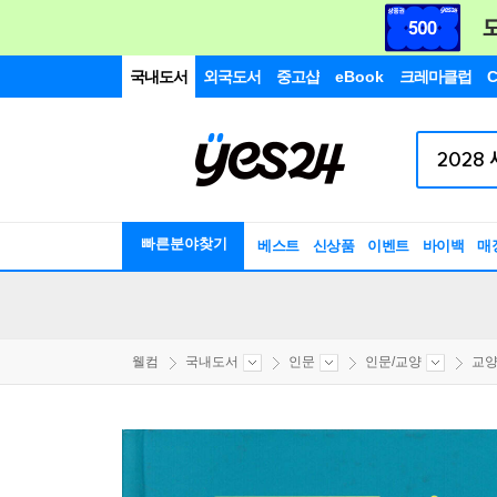
국내도서
외국도서
중고샵
eBook
크레마클럽
C
빠른분야찾기
베스트
신상품
이벤트
바이백
매
웰컴
국내도서
인문
인문/교양
교양