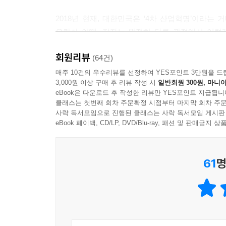
- ‘06. 노트와 카드의 차이는 엄청나다’ 중에서
2018년 현재, 대한민국은 ‘4차 산업혁명’이라는
요란한 이때, 저자는 완전히 다른 관점에서 이렇
--- 본문 중에서
아이러니하게도 지난 반세기 동안 한국사회의 산업혁
회원리뷰
산업화세대의 상징인 박근혜정부가 몰락하자 그 대
(64건)
‘산업혁명’이라는 개념으로는 결코 오늘날의 변화를
매주 10건의 우수리뷰를 선정하여 YES포인트 3만원을 드
3,000원 이상 구매 후 리뷰 작성 시
일반회원 300원, 마니아
‘지식의 편집혁명’을 현 시점에서 다시 주목해야 하
eBook은 다운로드 후 작성한 리뷰만 YES포인트 지급됩니
클래스는 첫번째 회차 주문확정 시점부터 마지막 회차 주문
사락 독서모임으로 진행된 클래스는 사락 독서모임 게시판
eBook 페이백, CD/LP, DVD/Blu-ray, 패션 및 판매금
61
명