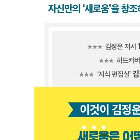
22. ‘나’는 내 기억이 편집된 결과다
23. 우리는 왜 백인에게는 친절하고, 동남아인에게
24. 천재는 태어나지 않는다, 편집될 뿐이다
25. 미국은 국가國歌로 편집되는 국가國家다
26. 심리학의 발상지 독일에서 심리학은 흥행할 수
27. 프로이트는 순 사기꾼이었다!
28. 그럼에도 불구하고, 프로이트는 위대한 편집자
29. 항문기 고착의 일본인과 구강기 고착의 한국인
30. 책은 끝까지 읽는 것이 아니다
에필로그_ 누구나 살면서 한 번쯤은 아주 격하게 
스페셜 부록_ 내 서재는 ‘편집실’입니다!
찾아보기