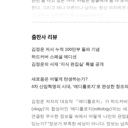
한번 폼 나고 싶은 거다. 사람은 남들에게 폼 나 보
한다. 그리고 애나 어른이나 남자는 항상 여자에게 폼 나
고 싶다는 심리학적 ‘동기motivation’다.
김용옥은 학문적 텍스트에 ‘나’라는 주어를 처음 쓴
으로는 김용옥이 처음이다. 외국에서도 마찬가지였다
출판사 리뷰
자연과학적 지식의 핵심은 ‘주체가 배제된 객관성’
- ‘05. 김용옥의 크로스텍스트와 이어령의 하이퍼텍
김정운 저서 누적 100만부 돌파 기념
하드커버 스페셜 에디션
한국적 상황에서 강요받았던 공부의 방향이 상실되
김정운의 서재 ‘지식 편집실’ 특별 공개
때늦은 질문이기도 했다. ‘사회Gesellschaft’와 
을 결정했다. 새롭게 공부를 시작했다. 정말 열심히 
새로움은 어떻게 탄생하는가?
“Was ist deine Theorie? 네 이론은 뭔가
4차 산업혁명의 시대, ‘에디톨로지’로 완성한 창조
읽어보지도 않았다. ‘내 이론이라니?’ 그때까지 나는
제 막 독일에 정착한 내게, 내 이론이 뭐냐고 묻고 
김정운 저자의 대표작 『에디톨로지』가 하드커버 스페
사 논문을 쓰겠다는 학생이 어찌 자기 생각이 없을 
(ology)’의 합성어인 ‘에디톨로지(editolog
시하고 싶은 이론의 방향을 생각해서 다시 오라고
연결된 무수한 정보들 속에서 어떻게 나만의 관점
기도 했다. 내 주체적 관점이 분명해야 남의 이론을
있는가? “정보가 부족한 세상이 아니다. 정보는 넘
대가의 이론을 이해하고 외우는 것만으로 내 이론 