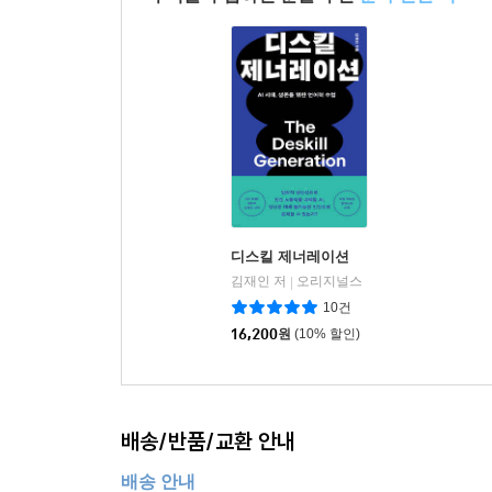
디스킬 제너레이션
김재인 저
오리지널스
|
10건
16,200
원
(10% 할인)
배송/반품/교환 안내
배송 안내