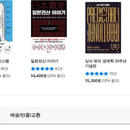
시스템
일본전산 이야기
상식 밖의 경제학 10주년
기념판
80건
61건
76건
% 할인)
14,400
원
(10% 할인)
15,300
원
(10% 할인)
배송/반품/교환