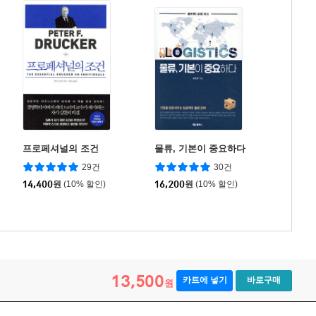
프로페셔널의 조건
물류, 기본이 중요하다
29건
30건
14,400
원
(10% 할인)
16,200
원
(10% 할인)
13,500
카트에 넣기
바로구매
원