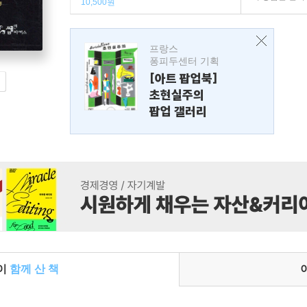
10,500원
프랑스
퐁피두센터 기획
[아트 팝업북]
초현실주의
팝업 갤러리
들이
함께 산 책