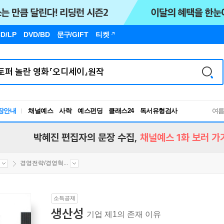
D/LP
DVD/BD
문구
/GIFT
티켓
장안내
채널예스
사락
예스펀딩
클래스24
독서유형검사
여
RBTI Lab
독서유형검사
박혜진 편집자의 문장 수집,
채널예스 1화 보러 가
경영전략/경영혁...
소득공제
생산성
기업 제1의 존재 이유