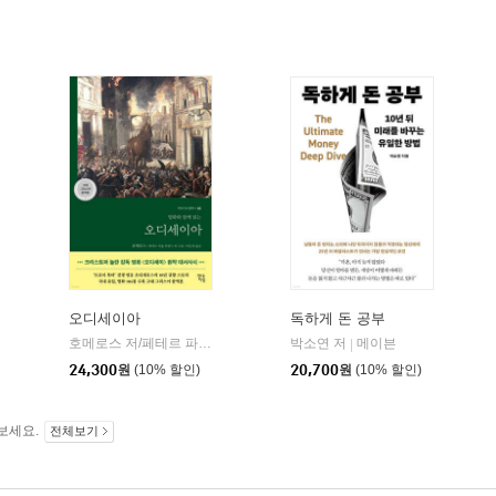
오디세이아
독하게 돈 공부
willbook)
호메로스 저/페테르 파울 루벤스 그림/박문재 역
박소연 저
현대지성
메이븐
|
|
24,300
원
(10% 할인)
20,700
원
(10% 할인)
보세요.
전체보기