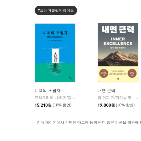
#크레마클럽에있어요
니체의 초월자
내면 근력
프리드리히 니체 저/김철 편역
히읏
짐 머피 저/지여울 역
윌북(
|
|
15,210
원
(10% 할인)
19,800
원
(10% 할인)
검색 페이지에서 선택된 태그에 등록된 더 많은 상품을 확인해 