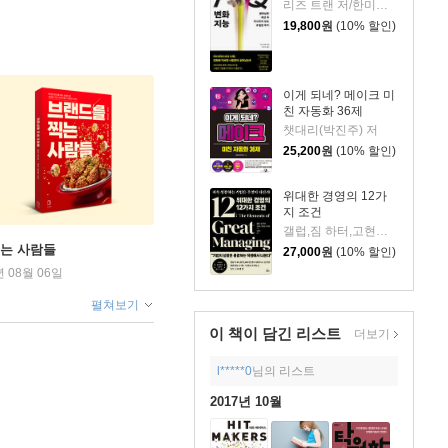
리즈 트랜 저/한미선 역
19,800
원
(10% 할인)
이게 되네? 메이크 미
친 자동화 36제
챗대리(박진주) 저
25,200
원
(10% 할인)
위대한 경영의 12가
지 조건
갤럽,짐 하터,고현숙,박원섭,이혜숙 저/김광수 역
찍는 사람들
27,000
원
(10% 할인)
년 08월 06일
펼쳐보기
이 책이 담긴
리스트
더보기
l*****0
님의 리스트
2017년 10월