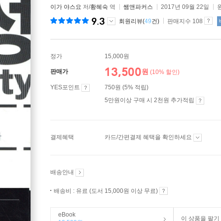
이가 야스요
저/
황혜숙
역
쌤앤파커스
2017년 09월 22일
9.3
회원리뷰(
49
건)
판매지수 108
정가
15,000원
13,500
원
판매가
(10% 할인)
YES포인트
750원 (5% 적립)
5만원이상 구매 시 2천원 추가적립
결제혜택
카드/간편결제 혜택을 확인하세요
배송안내
배송비 : 유료 (도서 15,000원 이상 무료)
eBook
이 상품을 팔기