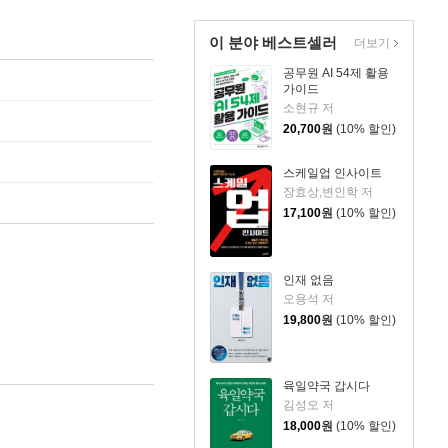
이 분야 베스트셀러
더보기
공무원 AI 54제 활용
가이드
소현규 저
20,700
원
(10% 할인)
스케일업 인사이트
장효상,변인학 저
17,100
원
(10% 할인)
인재 없음
오용석 저
19,800
원
(10% 할인)
육일약국 갑시다
김성오 저
18,000
원
(10% 할인)