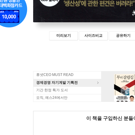
미리보기
사이즈비교
공유하기
휴넷CEO MUST READ
경제경영 자기계발 기획전
기간 한정 특가 도서
오직, 예스24에서만
이 책을 구입하신 분