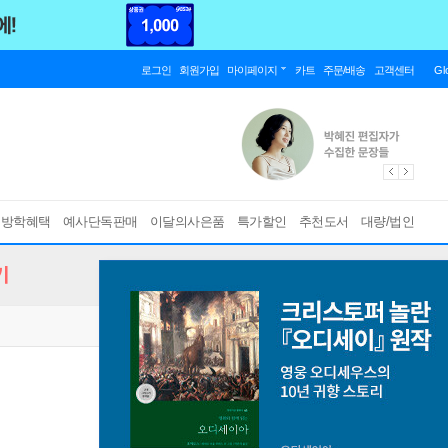
로그인
회원가입
마이페이지
카트
주문/배송
고객센터
Gl
름방학혜택
예사단독판매
이달의사은품
특가할인
추천도서
대량/법인
기