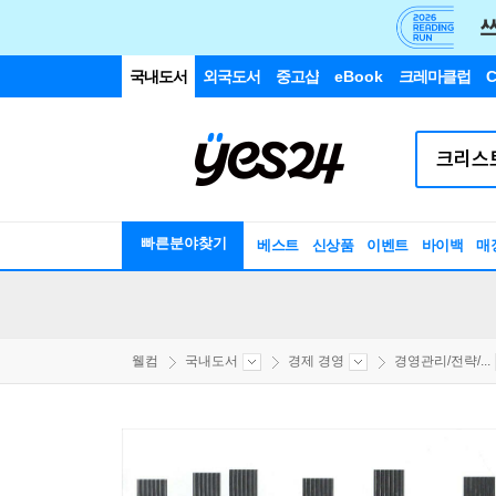
국내도서
외국도서
중고샵
eBook
크레마클럽
C
빠른분야찾기
베스트
신상품
이벤트
바이백
매
웰컴
국내도서
경제 경영
경영관리/전략/...