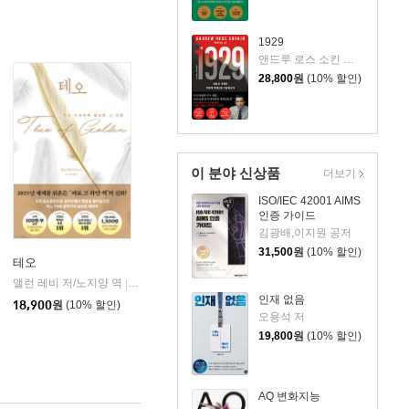
1929
앤드루 로스 소킨 저/조용빈 역/신현호 감수
28,800
원
(10% 할인)
이 분야 신상품
더보기
ISO/IEC 42001 AIMS
인증 가이드
김광배,이지원 공저
31,500
원
(10% 할인)
테오
앨런 레비 저/노지양 역
오팬하우스
|
인재 없음
18,900
원
(10% 할인)
오용석 저
19,800
원
(10% 할인)
AQ 변화지능