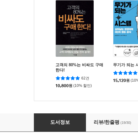
고객의 80%는 비싸도 구매
무기가 되는 
한다!
62건
15,120
원
(10
10,800
원
(10% 할인)
생산성
도서정보
리뷰/한줄평
(19/30)