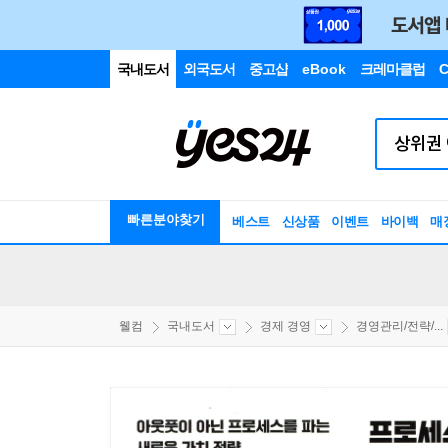
국내도서
외국도서
중고샵
eBook
크레마클럽
C
빠른분야찾기
베스트
신상품
이벤트
바이백
매
웰컴
국내도서
경제 경영
경영관리/전략/...