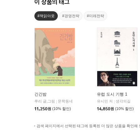
이 상품의 태그
#책읽아웃
#경영전략
#미래전략
긴긴밤
유럽 도시 기행 1
루리 글,그림
문학동네
유시민 저
생각의길
|
|
11,250
원
(10% 할인)
14,850
원
(10% 할인)
검색 페이지에서 선택된 태그에 등록된 더 많은 상품을 확인해 