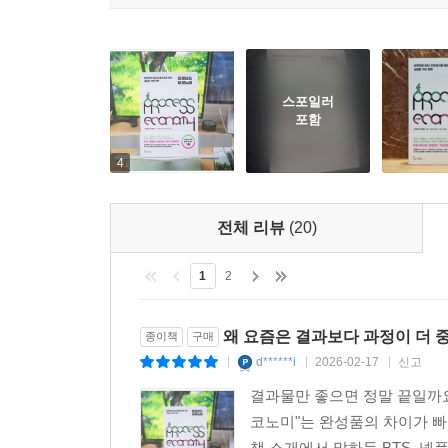
ㆍ 샤오미는 어떻게 삼성과 애플 사이에서 독자적인 영
샤오미는 자신에게 가장 적합한 스마트폰이 뭔지 
‘미팬(Mi Fan)’의 커뮤니티에 공개하고 사용자
스포일러
포함
입지를 다졌다.
4
ㆍ 70년 전통의 밀가루 브랜드 곰표는 어떻게 1020세대
곰표 밀가루로 유명한 대한제분은 1952년에 설립된
자주 마시고, 곰표 캐릭터가 그려진 굿즈들을 앞
전체 리뷰
(20)
할 수 있다.
1
2
ㆍ 트로트는 어떻게 제2의 전성기를 맞이했을까? (23
한국에서 트로트 오디션 프로그램이 히트하며 트로
왜 요즘은 결과보다 과정이 더
종이책
구매
구시대의 산물이었던 트로트가 프로세스 이코노미에 
d******i
2026-02-17
신고
|
|
|
결과물만 좋으면 정말 끝일까요
‘프로세스 이코노미’는 우리에게 이제껏 없던 
코노미"는 완성품의 차이가 빠
않았는가? 괜찮은 기획과 아이디어를 갖고 있는
책 소개에서 말하듯 BTS, 넷