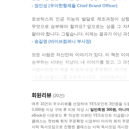
들은 점점 더 자극적인 내용을 다루거나 잘 팔리는
- 장인성 (우아한형제들 Chief Brand Officer)
팔리는 프로세스는 이렇게 만들어진다
지고 어디에서나 흔히 볼 수 있는 물건으로 전락하는
- 공감 메커니즘과 인사이드 아웃, 새로운 가치를 
지라도 충성도만은 누구에게도 뒤지지 않는 지지층
로보틱스와 인공 지능의 발달로 제조과정이 상향
--- p. 119
무엇으로 승부해야 할까요? 앞으로는 상품 그 자
프로세스를 공유하면 인간은 자신과는 전혀 다른
팔아야 합니다. 그렇습니다. 이제는 결과가 아닌 과
동료라고 느끼기 때문이다. 이런 모습이 잘 나타
프로세스 이코노미로 모인 사람들도 이와 같은 두근
- 송길영 (바이브컴퍼니 부사장)
기후변화 회의론자와 환경 보호론자 등 각각 둘씩 짝
위해 총알이 없는 전쟁터에서 선장의 지도하에 모험
의자와 테이블을 함께 조립한다. 멋진 바 카운터가
모든 사람은 자신만의 이야기가 있다. 이 책은 이
--- p. 143
함께하기로 한다.
승부하는 시대는 지났다. 내 이야기를 찾고, 그 
사람이라면 이 책을 꼭 읽어 보길 추천한다. 여기에 
합리적인 가격으로 스마트폰을 생산해내려면 삼성이
프로세스 이코노미는 이러한 ‘공감 메커니즘’에
- 소호 (모빌스그룹 프로듀서·대표, 《프리워커스》
할 필요가 있다. 그래서 샤오미는 자신들에게 가
‘열광’이라는 단계로 나아간다. 브랜드를 향한 ‘애
다.
인식을 갖게 한다. 또 팬들의 수동적인 신뢰는 능
--- p. 156~157
회원리뷰
(20건)
승자가 모든 것을 지배하는(Winner takes all) 
매주 10건의 우수리뷰를 선정하여 YES포인트 3만원을 드
프로세스를 공개하면서 무언가를 만드는 방식은 ‘
사람들은 왜 프로세스에 이끌릴까. 이는 그 사람만이 가
3,000원 이상 구매 후 리뷰 작성 시
일반회원 300원, 마니아
운동선수가 벽에 공을 튀기며 연습하듯이 프로세스
eBook은 다운로드 후 작성한 리뷰만 YES포인트 지급됩니
어 한다. 그렇기 때문에 기꺼이 프로세스 이코노미
것이다. 물론 이 과정에서 모방의 위험을 걱정할 
클래스는 첫번째 회차 주문확정 시점부터 마지막 회차 주문
사락 독서모임으로 진행된 클래스는 사락 독서모임 게시판
취향까지는 따라 하기 어렵다. 결국 프로세스 이코노
--- p. 185