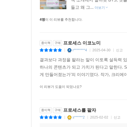
새로운 수익 구조를 제시하며 도전을 가능하게 
들고 왜 그...
더보기
이제부터는 ‘프로세스 이코노미’와 함께 매일 걷
도전들을 시작해 보면 어떨까
4명
이 이 리뷰를 추천합니다.
프로세스 이코노미
종이책
구매
r********4
2025-04-30
신고
|
|
|
결과보다 과정을 팔라는 말이 이토록 설득력 있
하나의 콘텐츠가 되고 가치가 된다고 말한다. S
게 만들어졌는가’의 이야기였다. 작가, 크리에이
이 리뷰가 도움이 되었나요?
프로세스를 팔자
종이책
구매
s******2
2025-02-02
신고
|
|
|