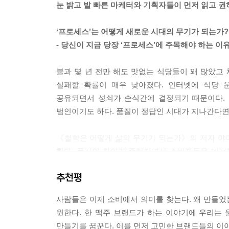
눈 밝고 발 빠른 마케터와 기획자들이 먼저 읽고 권
가장 밑에서부터 받쳐주는 요소가 바로 이야기와 서
--- p. 79
‘프로세스’는 어떻게 새로운 시대의 무기가 되는가?
- 당신이 지금 당장 ‘프로세스’에 주목해야 하는 이
요컨대 ‘정답주의’라는 고정관념에서 벗어나 ‘수정
내보이는 것이 우리가 기존에 가지고 있던 상식이
불과 몇 년 전만 해도 맛없는 식당들이 꽤 많았고
어색할 수도 있다. 하지만 프로세스를 공개하고 반
실패할 확률이 매우 낮아졌다. 인터넷에 식당 
제라도 중간에 방향을 바꿀 수 있음을 전제로 한 
공유되면서 성쇠가 순식간에 결정되기 때문이다. 
--- p. 93
범인이기도 하다. 품질이 정답인 시대가 지나간다면
재즈 연주자는 오늘, 이곳에서만 할 수 있는 음악을
《철학은 어떻게 삶의 무기가 되는가》의 저자 야마구
없다. 그래서 여러 번 같은 공연을 봐도 질리지 
한다. 품질의 차이가 좁혀지면서 소비자들은 예전
하루가 다르게 변하는 현대사회에는 정해진 목표를
‘프로세스’가 중요해졌다. 완성품으로 승부하는
찾아 떠나는 재즈형 생활 방식과 작업 방향이 더 바
추천평
때문이다. 소비에서 물질적 가치보다는 정신적인 ‘의
--- p. 101
생각하며 브랜드에서 소속감까지 추구하는 소비자
사람들은 이제 소비에서 의미를 찾는다. 왜 만들었
만드는 노스페이스, 해양 플라스틱 폐기물로 러닝화
‘무엇’과 ‘어떻게’는 일정한 기준으로 측정 가능하며
원한다. 한 맥주 브랜드가 하는 이야기에 우리는 
있다.
스를 공개하면 내가 이 일을 하는 이유, 즉 나만의
만들기를 꿈꾼다. 이를 먼저 고민한 브랜드들의 이야