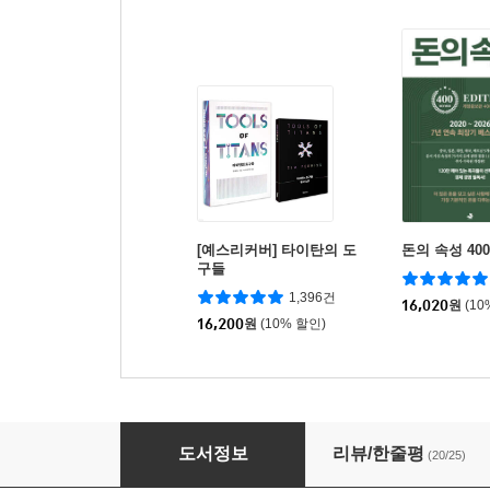
[예스리커버] 타이탄의 도
돈의 속성 40
구들
1,396건
16,020
원
(10
16,200
원
(10% 할인)
프로세스 이코노미
도서정보
리뷰/한줄평
(20/25)