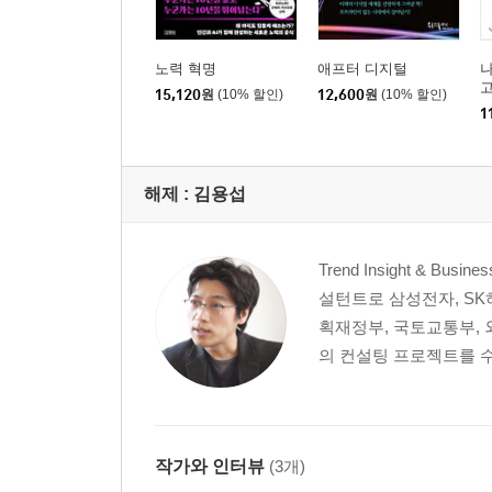
노력 혁명
애프터 디지털
나
고
15,120
원
(10% 할인)
12,600
원
(10% 할인)
1
해제 :
김용섭
Trend Insight & 
설턴트로 삼성전자, SK하
획재정부, 국토교통부, 
의 컨설팅 프로젝트를 수
작가와 인터뷰
(3개)