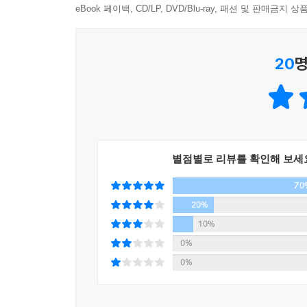
eBook 페이백, CD/LP, DVD/Blu-ray, 패션 및 판매금
‘프로세스 이코노미’를 알면 보이는 것들
- BTS부터 곰표 밀가루까지, ‘프로세스 이코노미’
20
명
우리가 ‘걸스 힙합’에 이만큼이나 관심을 가졌던 
즐기는 여성 댄서들을 세상의 중심으로 끌어냈다.
‘이승윤’이라는 이름을 찾아줬다. 사람들은 왜 그
(과정)’가 있다. 참가자들의 성장 서사를 공
프로세스의 힘은 이토록 강력하다. ‘프로세스 이
별점별로 리뷰를 확인해 보세
만들어낼 수 있다. BTS, 샤오미, 넷플릭스 등 ‘
70
많다. 이번 한국어판에서는 트렌드 분석가 김용섭 소
20%
곰표 밀가루, 트로트 열풍 등 우리에게도 익숙한 사
10%
0%
ㆍ 중소기획사 출신의 BTS는 어떻게 세계를 석권하는
0%
프로세스를 공유하면서 BTS와 팬들은 함께 삶을 걸어
스며든다. 팬클럽 아미(ARMY)는 크라우드 펀
홍보한다.