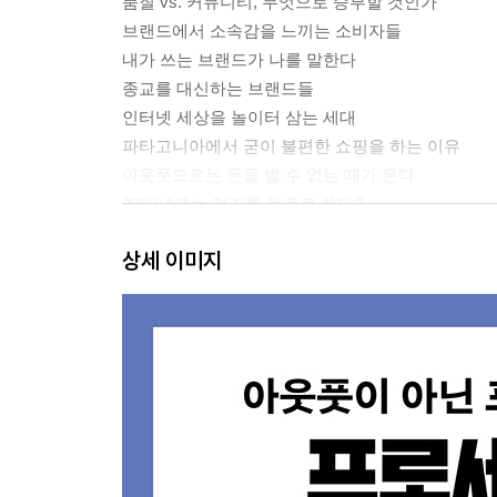
품질 vs. 커뮤니티, 무엇으로 승부할 것인가
브랜드에서 소속감을 느끼는 소비자들
내가 쓰는 브랜드가 나를 말한다
종교를 대신하는 브랜드들
인터넷 세상을 놀이터 삼는 세대
파타고니아에서 굳이 불편한 쇼핑을 하는 이유
아웃풋으로는 돈을 벌 수 없는 때가 온다
2050년에는 전기를 무료로 쓴다?
싱귤래리티 대학교의 기하급수적 사고
상세 이미지
2장 우리는 언제 프로세스에 공감할까?
오바마 대통령을 탄생시킨 공감 메커니즘
이야기로 감정에 호소하라
마음을 사로잡는 시그니처 스토리
인간의 궁극적인 욕망은 무엇인가
하이네켄 광고가 보여주는 프로세스의 힘
3장 단 하나의 ‘정답’을 버리면 보이는 것들