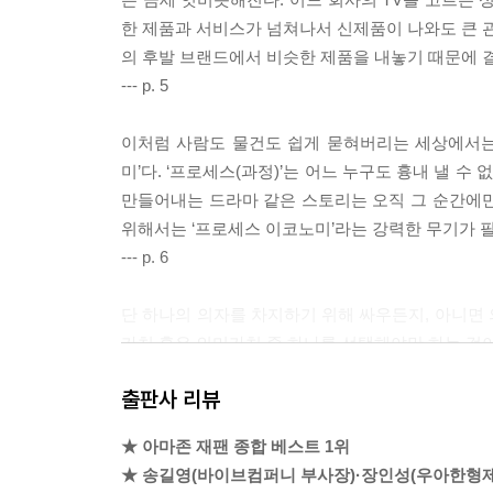
한 제품과 서비스가 넘쳐나서 신제품이 나와도 큰 관
의 후발 브랜드에서 비슷한 제품을 내놓기 때문에 
--- p. 5
이처럼 사람도 물건도 쉽게 묻혀버리는 세상에서는 
미’다. ‘프로세스(과정)’는 어느 누구도 흉내 낼
만들어내는 드라마 같은 스토리는 오직 그 순간에만 
위해서는 ‘프로세스 이코노미’라는 강력한 무기가 
--- p. 6
단 하나의 의자를 차지하기 위해 싸우든지, 아니면
가치 혹은 의미가치 중 하나를 선택해야만 하는 것이
--- p. 34
출판사 리뷰
듣는 사람이 자발적으로 브랜드와 함께 걷고 싶은 
★ 아마존 재팬 종합 베스트 1위
할 동료가 되어준다. 고객 한 명 한 명이 주변 사
★ 송길영(바이브컴퍼니 부사장)·장인성(우아한형제
스를 만들어갈 수 있다. 이와 같은 과정이 반복되면