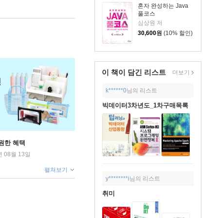
혼자 완성하는 Java
풀코스
심상원 저
30,600
원
(10% 할인)
이 책이 담긴
리스트
더보기
k******0
님의 리스트
빅데이터3차년도_1차구매목록
원한 혜택
년 08월 13일
펼쳐보기
y********i
님의 리스트
취미