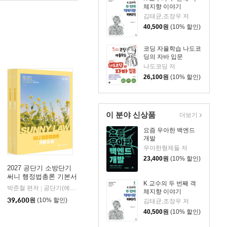
체지향 이야기
김태균,조장우 저
40,500
원
(10% 할인)
코딩 자율학습 나도코
딩의 자바 입문
나도코딩 저
26,100
원
(10% 할인)
이 분야 신상품
더보기
요즘 우아한 백엔드
개발
우아한형제들 저
23,400
원
(10% 할인)
2027 공단기 소방단기
써니 행정법총론 기본서
K 교수의 두 번째 객
박준철 편저
공단기(에스티유니타스)
|
체지향 이야기
39,600
원
(10% 할인)
김태균,조장우 저
40,500
원
(10% 할인)