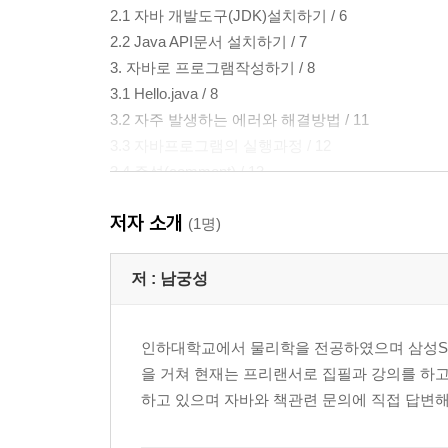
2.1 자바 개발도구(JDK)설치하기 / 6
2.2 Java API문서 설치하기 / 7
3. 자바로 프로그램작성하기 / 8
3.1 Hello.java / 8
3.2 자주 발생하는 에러와 해결방법 / 11
3.3 자바프로그램의 실행과정 / 12
3.4 주석(comment) / 13
3.5 이 책으로 공부하는 방법 / 14
저자 소개
(1명)
Chapter 2 변수(Variable)
1. 변수와 상수 / 20
저 :
남궁성
1.1 변수란? / 20
1.2 변수의 선언과 초기화 / 20
인하대학교에서 물리학을 전공하였으며 삼성SD
1.3 변수의 명명규칙 /25
을 거쳐 현재는 프리랜서로 집필과 강의를 하고 있다. http:
2. 변수의 타입 / 27
하고 있으며 자바와 책관련 문의에 직접 답변해주
2.1 기본형(primitive type) / 28
2.2 상수와 리터럴(constant & literal) / 30