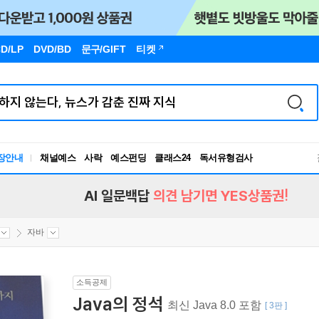
D/LP
DVD/BD
문구
/GIFT
티켓
장안내
채널예스
사락
예스펀딩
클래스24
독서유형검사
RBTI Lab
독서유형검사
AI 일문백답
의견 남기면 YES상품권!
자바
소득공제
Java의 정석
최신 Java 8.0 포함
[ 3판 ]