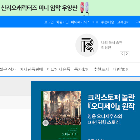
로그인
회원가입
마이페이지
카트
주문/배송
고객센터
Gl
젊은 작가
예사단독판매
이달의사은품
특가할인
추천도서
대량/법인