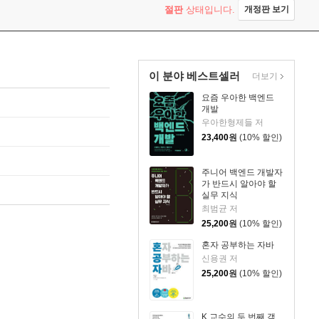
절판
상태입니다.
개정판 보기
이 분야 베스트셀러
더보기
요즘 우아한 백엔드
개발
우아한형제들 저
23,400
원
(10% 할인)
주니어 백엔드 개발자
가 반드시 알아야 할
실무 지식
최범균 저
25,200
원
(10% 할인)
혼자 공부하는 자바
신용권 저
25,200
원
(10% 할인)
K 교수의 두 번째 객