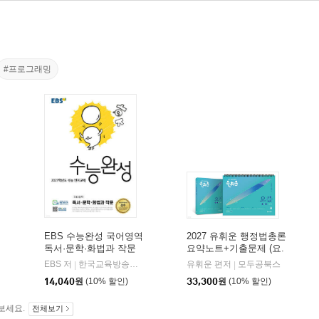
#프로그래밍
EBS 수능완성 국어영역
2027 유휘운 행정법총론
독서·문학·화법과 작문
요약노트+기출문제 (요.
(2026년)
플.)
비상교육
EBS 저
한국교육방송공사
유휘운 편저
모두공북스
|
|
|
14,040
원
(10% 할인)
33,300
원
(10% 할인)
보세요.
전체보기