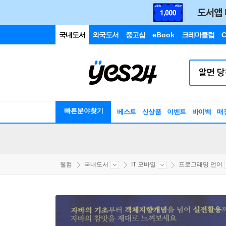
국내도서
외국도서
중고샵
eBook
크레마클럽
C
빠른분야찾기
베스트
신상품
이벤트
바이백
매
웰컴
국내도서
IT 모바일
프로그래밍 언어