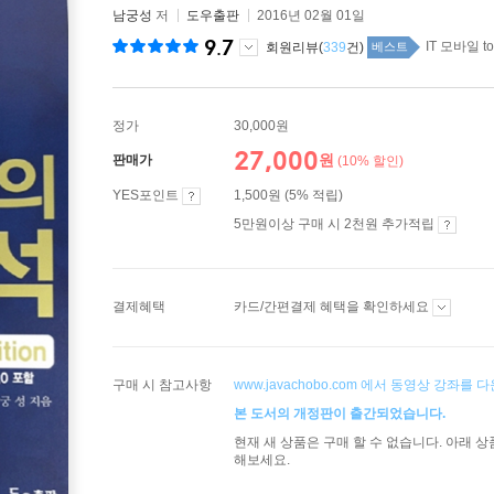
남궁성
저
도우출판
2016년 02월 01일
9.7
IT 모바일 t
회원리뷰(
339
건)
베스트
정가
30,000원
27,000
원
판매가
(10% 할인)
YES포인트
1,500원 (5% 적립)
5만원이상 구매 시 2천원 추가적립
결제혜택
카드/간편결제 혜택을 확인하세요
구매 시 참고사항
www.javachobo.com 에서 동영상 강좌를
본 도서의 개정판이 출간되었습니다.
현재 새 상품은 구매 할 수 없습니다. 아래 
해보세요.