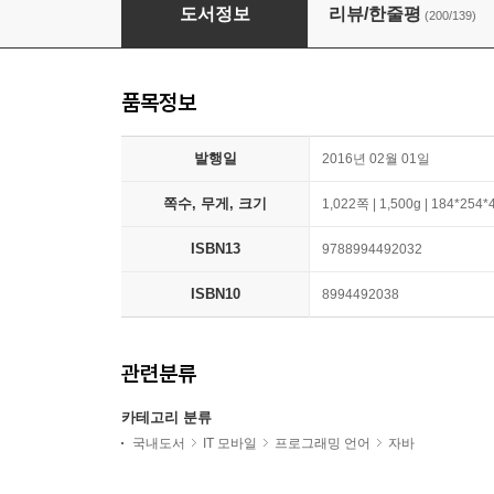
Java의 정석
도서정보
리뷰/한줄평
(200/139)
품목정보
발행일
2016년 02월 01일
쪽수, 무게, 크기
1,022쪽 | 1,500g | 184*254
ISBN13
9788994492032
ISBN10
8994492038
관련분류
카테고리 분류
국내도서
IT 모바일
프로그래밍 언어
자바