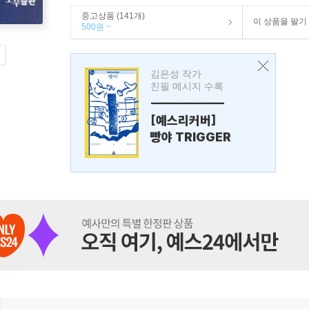
중고상품 (141개)
이 상품을 팔기
500원 ~
김은성 작가
친필 메시지 수록
---------------
[예스리커버]
빵야 TRIGGER