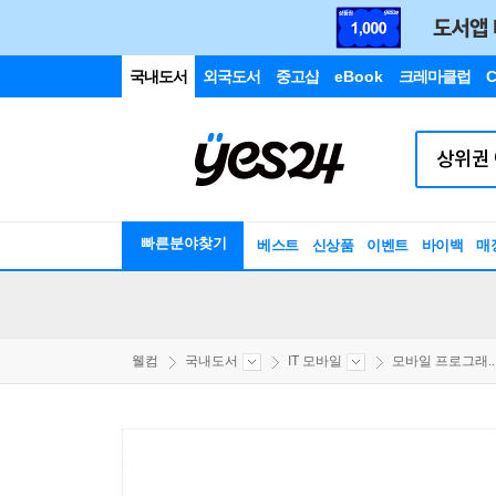
국내도서
외국도서
중고샵
eBook
크레마클럽
C
빠른분야찾기
베스트
신상품
이벤트
바이백
매
웰컴
국내도서
IT 모바일
모바일 프로그래..