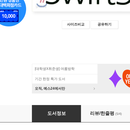
사이즈비교
공유하기
[대학생X취준생] 여름방학
기간 한정 특가 도서
오직, 예스24에서만
꼼꼼한 재은 씨의 스위프트 3 기본편
도서정보
리뷰/한줄평
(5/4)