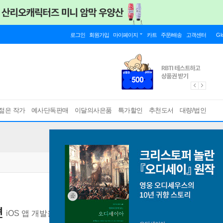
로그인
회원가입
마이페이지
카트
주문/배송
고객센터
Gl
젊은 작가
예사단독판매
이달의사은품
특가할인
추천도서
대량/법인
편
iOS 앱 개발을 위한 Swift 바이블