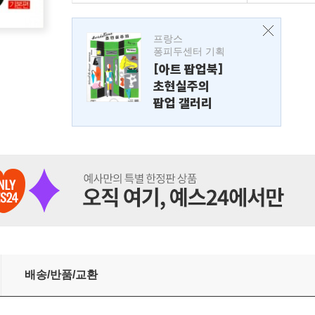
프랑스
퐁피두센터 기획
[아트 팝업북]
초현실주의
팝업 갤러리
배송/반품/교환