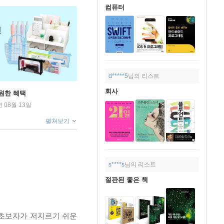
컴퓨터
d*****5
님의 리스트
회사
원한 혜택
년 08월 13일
펼쳐보기
s****s
님의 리스트
절판된 좋은 책
 초보자가 저지르기 쉬운