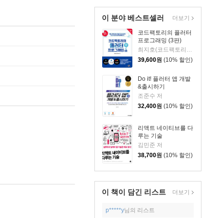
이 분야 베스트셀러
더보기
코드팩토리의 플러터
프로그래밍 (3판)
최지호(코드팩토리) 저
39,600
원
(10% 할인)
Do it! 플러터 앱 개발
&출시하기
조준수 저
32,400
원
(10% 할인)
리액트 네이티브를 다
루는 기술
김민준 저
38,700
원
(10% 할인)
이 책이 담긴
리스트
더보기
p*****y
님의 리스트