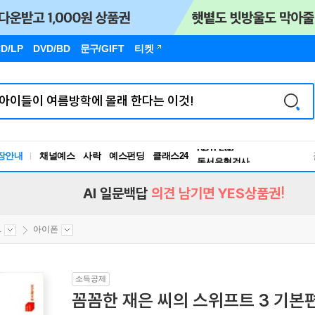
D/LP
DVD/BD
문구
/GIFT
티켓
독서유형검사
RBTI Lab
장안내
채널예스
사락
예스펀딩
클래스24
독서유형검사
AI 일문백답
의견 남기면 YES상품권!
.
아이폰
소득공제
꼼꼼한 재은 씨의 스위프트 3 기본