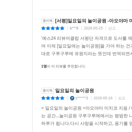
[서평]일요일의 놀이공원 -아오야마 
종이책
b***8
2026-05-25
신고
|
|
|
'예스24 리뷰어클럽 서평단 자격으로 도서를 제
며 이제 [일요일에는 놀이공원]을 가야 하는 건
대로 구루구루메 유원지라는 뜻인데 번역되면서 
1명
이 이 리뷰를 추천합니다.
일요일의 놀이공원
종이책
s******3
2026-05-16
신고
|
|
|
< 일요일의 놀이공원 >아오야마 미치코 지음 
는 공간...놀이공원 구루구루메에서는 평범
하루가 됩니다.다시 사랑을 시작하고, 용기를 얻