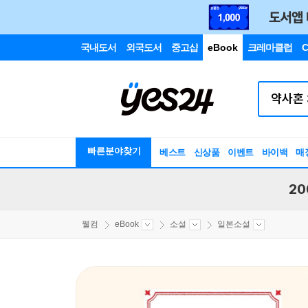
국내도서
외국도서
중고샵
eBook
크레마클럽
C
빠른분야찾기
베스트
신상품
이벤트
바이백
매
20
웰컴
eBook
소설
일본소설