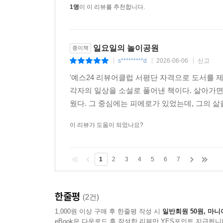
1명
이 이 리뷰를 추천합니다.
일요일의 놀이공원
종이책
s*********d
2026-06-06
신고
|
|
|
'예스24 리뷰어클럽 서평단 자격으로 도서를
각자의 일상을 소설로 풀어낸 책이다. 살아가
웠다. 그 중심에는 피에로가 있었는데, 그의 삶을
이 리뷰가 도움이 되었나요?
1
2
3
4
5
6
7
한줄평
(2건)
1,000원 이상 구매 후 한줄평 작성 시
일반회원 50원, 마니
eBook은 다운로드 후 작성한 리뷰만 YES포인트 지급됩니