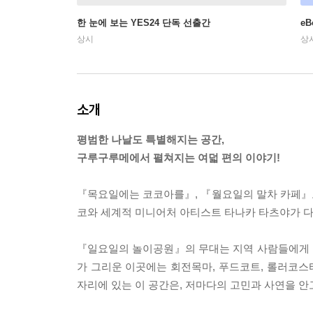
한 눈에 보는 YES24 단독 선출간
e
상시
상
소개
평범한 나날도 특별해지는 공간,
구루구루메에서 펼쳐지는 여덟 편의 이야기!
『목요일에는 코코아를』, 『월요일의 말차 카페』
코와 세계적 미니어처 아티스트 타나카 타츠야가 다
『일요일의 놀이공원』의 무대는 지역 사람들에게 
가 그리운 이곳에는 회전목마, 푸드코트, 롤러코스터
자리에 있는 이 공간은, 저마다의 고민과 사연을 안