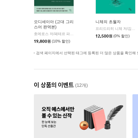
오디세이아 (고대 그리
니체의 초월자
스어 완역본)
프리드리히 니체 저/김철 편역
호메로스 저/페테르 파울 루벤스 그림/박문재 역
현대지성
|
12,500
원
(0% 할인)
19,800
원
(10% 할인)
검색 페이지에서 선택된 태그에 등록된 더 많은 상품을 확인해 
이 상품의 이벤트
(12개)