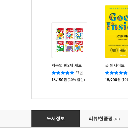
지능업 만2세 세트
굿 인사이드
27건
16,150
원
(10% 할인)
18,900
원
(10
고전에서 배우는 부모의 품격 : 서양 편
도서정보
리뷰/한줄평
(1/1)