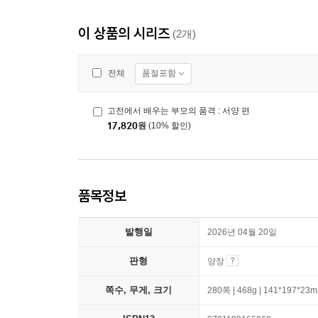
이 상품의 시리즈
(2개)
품절포함
전체
고전에서 배우는 부모의 품격 : 서양 편
17,820
원
(10% 할인)
품목정보
발행일
2026년 04월 20일
판형
양장
쪽수, 무게, 크기
280쪽 | 468g | 141*197*23