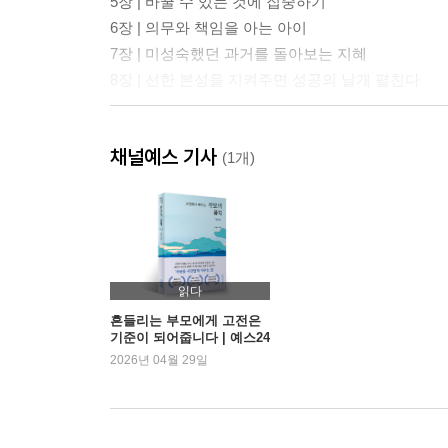
5장 | 바꿀 수 있는 것에 집중하기
6장 | 의무와 책임을 아는 아이
7장 | 미성숙했던 과거를 돌아보는 지혜
8장 | 선한 본성을 지켜주면 성공의 날개 펼친다
Part 2. 품격 있는 훈육, 지혜로운 교육
채널예스 기사
(1개)
9장 | 즐거운 학습, 강요 아닌 문 두드리기
10장 | 인성과 사회성을 좌우하는 첫 교실
11장 | 생각하는 힘을 가진 아이는 세상을 들어올린
12장 | ‘왜?’에 담긴 호기심
13장 | 경계 설정으로 조절력 길러주기
읽다
14장 | 백지에 무엇을 채울까
흔들리는 부모에게 고전은
기준이 되어줍니다 | 예스24
15장 | 13가지 덕목으로 품성 다듬기
2026년 04월 29일
16장 | 아이를 목적 자체로 대하기
Part 3. 부모의 자각과 성장