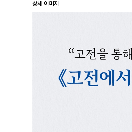
상세 이미지
17장 | 공감과 도덕의 출발, 가정
18장 | 배움과 독서의 가치
19장 | 편견 없는 부모, 존중의 시작
20장 | 민주적 교육, 참여와 결정 능력
21장 | 아이의 무의식과 부모의 영향
22장 | 마음의 그림자, 부모가 품어야 할 몫
23장 | 삶의 이유와 의미를 찾는 사람으로
24장 | 사랑의 기술, 부모의 자존감
25장 | 아이의 강점에 집중하라
Part 4. 미래를 여는 부모의 품격
26장 | 새로운 시작으로서의 아이
27장 | 가까이서 보면 비극, 멀리서 보면 희극
28장 | 결핍에서 태어난 위대한 리더십
29장 | 부족함을 인정하는 용기 있는 부모
30장 | 아이는 부모의 소유가 아니다