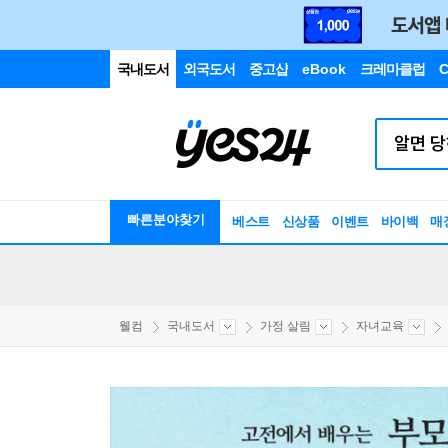
국내도서
외국도서
중고샵
eBook
크레마클럽
C
빠른분야찾기
베스트
신상품
이벤트
바이백
매
웰컴
국내도서
가정 살림
자녀교육