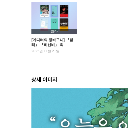
읽다
[에디터의 장바구니] 『빨
래』 『비신비』 외
2025년 11월 21일
상세 이미지