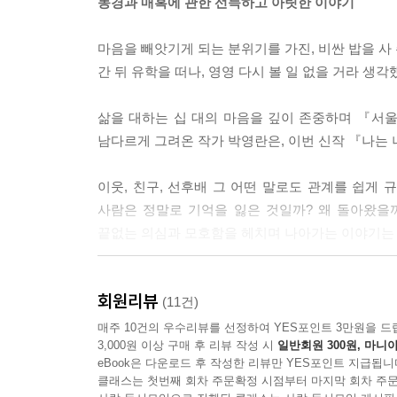
동경과 매혹에 관한 선득하고 아릿한 이야기
--- p.62~63
마음을 빼앗기게 되는 분위기를 가진, 비싼 밥을 사 
“오늘 한가하다 해서 왔어. 나하고 어디 좀 같이 가 줄
간 뒤 유학을 떠나, 영영 다시 볼 일 없을 거라 생각
“어딘데요?”
“어릴 때 나 살던 동네.”
삶을 대하는 십 대의 마음을 깊이 존중하며 『서
--- p.70
남다르게 그려온 작가 박영란은, 이번 신작 『나는
“무슨 이야기가 듣고 싶어요?”
이웃, 친구, 선후배 그 어떤 말로도 관계를 쉽게 
“니들하고 사이좋게 지낸 이야기.”
사람은 정말로 기억을 잃은 것일까? 왜 돌아왔을
“그건 왜요?”
끝없는 의심과 모호함을 헤치며 나아가는 이야기는 
“그런 이야기 들으면 기분이 좋아져. 어쩐지 내가 좋
누구나 자라며 예기치 않게 경험하는 나쁜 것들 앞
--- p.117
회원리뷰
기억과 책임의 경계를 선득하게 질문하며 차마 눈을 
(11건)
매주 10건의 우수리뷰를 선정하여 YES포인트 3만원을 드
3,000원 이상 구매 후 리뷰 작성 시
일반회원 300원, 마니아
“우리, 예전엔 친했어요.”
eBook은 다운로드 후 작성한 리뷰만 YES포인트 지급됩니
그 사람이 돌아왔다, 5년 전 그 모든 일을 잊은 채로
클래스는 첫번째 회차 주문확정 시점부터 마지막 회차 주문