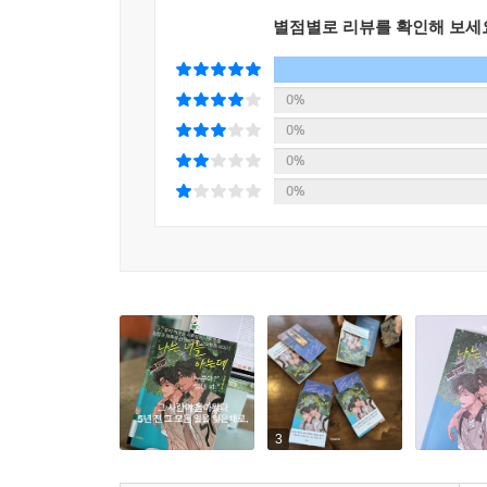
그 사람은 이 지역에 태어나 자란, 동네에서 가장
별점별로 리뷰를 확인해 보세
않았다. 독자는 누구나 쉽게 마음을 내어줄 만한 그
0%
“나쁜 일 몇 번 안 해 본 사람도 있나?”
너무 천진하고 태연해서 어이가 없었다.
0%
“정말 나쁜 일은 안 하고 사는 사람이 더 많죠.”
0%
“나쁜 일은 안 하고들 산다고?”
0%
“그럼요.”
“어떤 걸 정말로 나쁜 일이라고 하지? 이를테면?” 
매끄러운 외관에 마음을 빼앗겨 들여다보면 마주하
동네를 독자는 기억을 잃은 그 사람의 내면 풍경과 겹
자신조차 미처 알지 못하는 그 마음을. ‘나’는 그
느낀다.
3
쉽게 마음을 빼앗기게 되는 대상의 속성과 청소년기