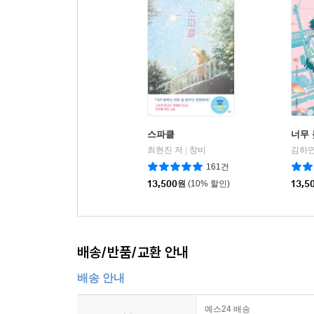
스파클
너무 
최현진 저
창비
김하연
|
161건
13,500
원
(10% 할인)
13,5
배송/반품/교환 안내
배송 안내