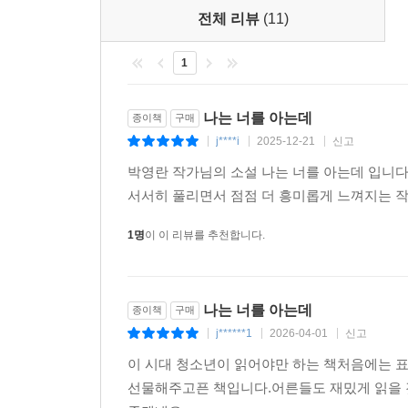
장면을 직조해 낸다.
전체 리뷰
(11)
우리 마음을 사로잡는 위험하고 나쁜 것들과
우리가 자라는 동안 상실하고 재구성하는 기억들,
1
모호함 속에서도 스스로를 대면하고야 마는 용기에
나는 너를 아는데
종이책
구매
독자는 기억을 잃었다는 그 사람의 말을 계속해서
j****i
2025-12-21
신고
|
|
|
넘치게 이야기를 끌고 나가는 힘은 모두 이 의심에서
박영란 작가님의 소설 나는 너를 아는데 입니다
그 사람은 정말 기억을 잃은 게 맞을까? ‘나’에
서서히 풀리면서 점점 더 흥미롭게 느껴지는 
사람이 맞을까? 누구라도 자기편으로 만들 수 있을
걸까?
1명
이 이 리뷰를 추천합니다.
“당신이 알았으면 해서요.”
“내가 한 짓을?”
나는 너를 아는데
종이책
구매
“네.”
j******1
2026-04-01
신고
|
|
|
“난 이미 알아. 기억에 없어서 실감이 없을 뿐.”
이 시대 청소년이 읽어야만 하는 책처음에는 
“편리하겠어요.” _본문 중에서