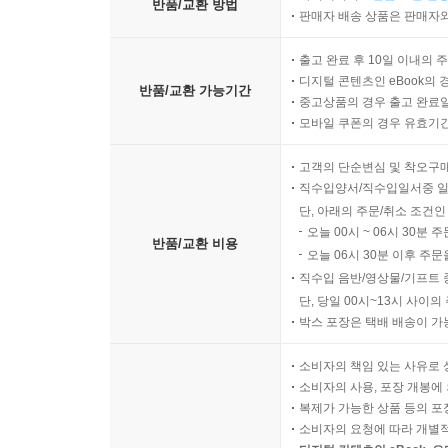
마이페이지 >
반품/교환 신청
반품/교환 방법
판매자 배송 상품은 판매자와
출고 완료 후 10일 이내의 
디지털 콘텐츠인 eBook의 
반품/교환 가능기간
중고상품의 경우 출고 완료일
모바일 쿠폰의 경우 유효기간(
고객의 단순변심 및 착오구
직수입양서/직수입일서중 일
단, 아래의 주문/취소 조건인
오늘 00시 ~ 06시 30분 
반품/교환 비용
오늘 06시 30분 이후 주문
직수입 음반/영상물/기프트 
단, 당일 00시~13시 사이
박스 포장은 택배 배송이 가
소비자의 책임 있는 사유로 
소비자의 사용, 포장 개봉에 
복제가 가능한 상품 등의 포장을 