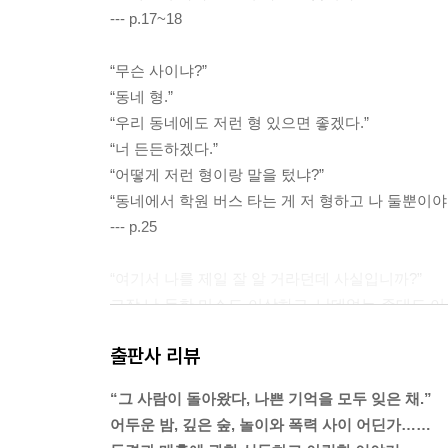
--- p.17~18
“무슨 사이냐?”
“동네 형.”
“우리 동네에도 저런 형 있으면 좋겠다.”
“너 든든하겠다.”
“어떻게 저런 형이랑 말을 텄냐?”
“동네에서 학원 버스 타는 게 저 형하고 나 둘뿐이야.
--- p.25
“여기서 나를 제일 잘 알 거라던데 사실입니까?”
고장 난 듯한 미소도 이상하고, 난데없는 존대도 이
하는 걸 느꼈는지 그 사람은 존대는 집어치우겠다는
출판사 리뷰
--- p.52
“그 사람이 돌아왔다, 나쁜 기억을 모두 잊은 채.”
그 사건이 밝혀진 뒤 그 사람은 태어나고 자란 곳에
어두운 밤, 깊은 숲, 놀이와 폭력 사이 어딘가……
돌아오지 못할 것이다. 바로 그것이 그 사람에게 