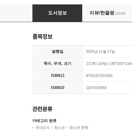
나는 너를 아는데
도서정보
리뷰/한줄평
(11/12)
품목정보
발행일
2025년 11월 17일
쪽수, 무게, 크기
212쪽 | 324g | 140*205*13
ISBN13
9791167553560
ISBN10
116755356X
관련분류
카테고리 분류
국내도서
청소년
청소년 문학