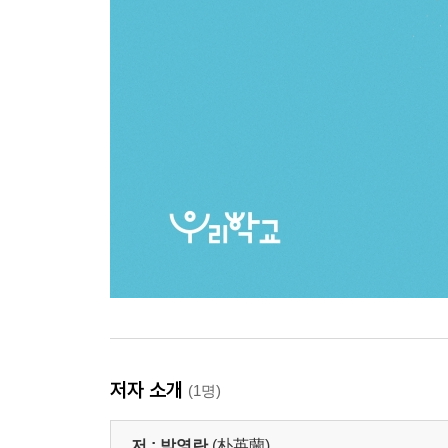
저자 소개
(1명)
저 :
박영란
(朴英蘭)