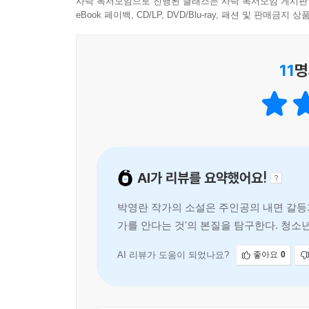
사락 독서모임으로 진행된 클래스는 사락 독서모임 게시판
주인공 ‘나’는 네 살 많았던 ‘그 사람’이 5년 전
eBook 페이백, CD/LP, DVD/Blu-ray, 패션 및 판매금
갔다. 그곳에서 졸업한 뒤에는 유학하러 갔다더니 ‘나’
11
명
작가 박영란은 『서울 아이』 『나로 만든 집』 『
성장을 담담하게 그려왔다. 이번 『나는 너를 아는
아닌 일’이라는 이름을 붙이게 되는 ‘나’의 심리를
이웃, 친구, 선후배 그 어떤 말로도 관계를 쉽게 
독자는 주인공이 끝없는 의심과 모호함을 헤치고 
AI가 리뷰를 요약했어요!
예기치 않게 경험하는 나쁜 것들 앞에서 두 아이가 택
박영란 작가의 소설은 주인공의 내면 갈등
“아무래도 내가 잘못한 게 많은 모양이지?”
가를 안다는 것'의 본질을 탐구한다. 청소
어두운 밤, 깊은 숲, 놀이와 폭력 사이 어딘가……
의 아픔을 겪게 한 인물의 재회와 기억 상
동경과 매혹에 관한 선득하고 아릿한 이야기
AI 리뷰가 도움이 되었나요?
좋아요
0
청소년기의 미묘한 관계와 그 안에서 형성되는 권
경제적, 사회적 지위를 가늠하게 하는 장소이자 한