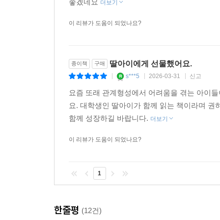
선물해주고픈 책입니다.어른들도 재밌게 읽을
좋겠네요
작품 속에는 어두운 숲속과 신도시 학원가, 전원주택
더보기
주인공과 함께 그 속을 헤매며 폭력이 남긴 흔적을
이 리뷰가 도움이 되었나요?
대면하려는 이들에게 ‘기억의 윤리’를 건네는 작품이
딸아이에게 선물했어요.
종이책
구매
s***5
2026-03-31
신고
|
|
|
요즘 또래 관계형성에서 어려움을 겪는 아이들
요. 대학생인 딸아이가 함께 읽는 책이라며 
함께 성장하길 바랍니다.
더보기
이 리뷰가 도움이 되었나요?
1