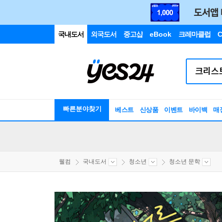
국내도서
외국도서
중고샵
eBook
크레마클럽
C
빠른분야찾기
베스트
신상품
이벤트
바이백
매
웰컴
국내도서
청소년
청소년 문학