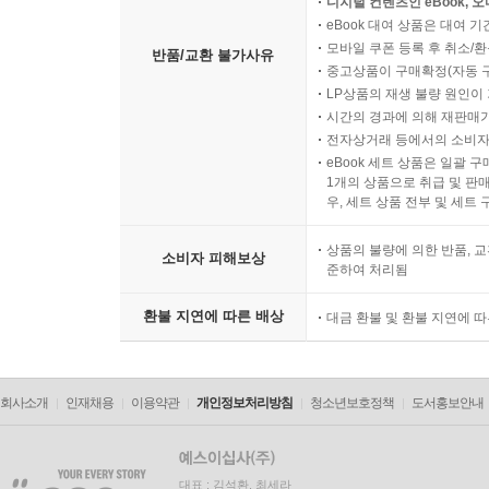
소비자의 요청에 따라 개별
디지털 컨텐츠인 eBook, 
eBook 대여 상품은 대여 기
모바일 쿠폰 등록 후 취소/환
반품/교환 불가사유
중고상품이 구매확정(자동 
LP상품의 재생 불량 원인이 기
시간의 경과에 의해 재판매가
전자상거래 등에서의 소비자
eBook 세트 상품은 일괄 
1개의 상품으로 취급 및 판매
우, 세트 상품 전부 및 세트
상품의 불량에 의한 반품, 교
소비자 피해보상
준하여 처리됨
환불 지연에 따른 배상
대금 환불 및 환불 지연에 
회사소개
인재채용
이용약관
개인정보처리방침
청소년보호정책
도서홍보안내