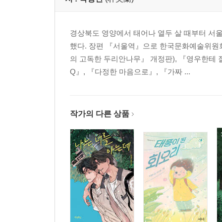
경상북도 영양에서 태어나 열두 살 때부터 서
했다. 장편 『서울역』으로 한국문화예술위원회
의 고독한 두리안나무』 개정판), 『영우한테 
Q』, 『다정한 마음으로』, 『가짜 ...
작가의 다른 상품