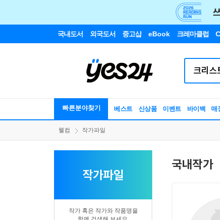
국내도서
외국도서
중고샵
eBook
크레마클럽
C
빠른분야찾기
베스트
신상품
이벤트
바이백
매
웰컴
작가파일
국내작가
작가파일
작가 혹은 작가와 작품명을
함께 검색해 보세요.