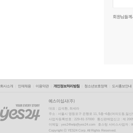
회원님들께
회사소개
인재채용
이용약관
개인정보처리방침
청소년보호정책
도서홍보안내
대표 : 김석환, 최세라
주소 : 서울시 영등포구 은행로 11, 5층~6층(여의도동,일신
사업자등록번호 : 229-81-37000 통신판매업신고 : 제 200
이메일 : yes24help@yes24.com 호스팅 서비스사업자 :
Copyright ⓒ YES24 Corp. All Rights Reserved.