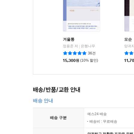
겨울통
모순
정용준 저
은행나무
양귀자
|
36건
15,300
원
(10% 할인)
11,7
배송/반품/교환 안내
배송 안내
예스24 배송
배송 구분
배송비 : 무료배송