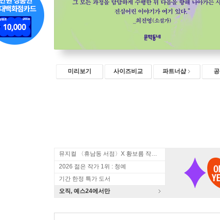
미리보기
사이즈비교
파트너샵
공
뮤지컬 〈휴남동 서점〉X 황보름 작가 북토크
2026 젊은 작가 1위 : 청예
기간 한정 특가 도서
오직, 예스24에서만