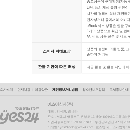
중고상품이 구매확정(자동 
LP상품의 재생 불량 원인이 기
시간의 경과에 의해 재판매가
전자상거래 등에서의 소비자
eBook 세트 상품은 일괄 
1개의 상품으로 취급 및 판매
우, 세트 상품 전부 및 세트
상품의 불량에 의한 반품, 교
소비자 피해보상
준하여 처리됨
환불 지연에 따른 배상
대금 환불 및 환불 지연에 
회사소개
인재채용
이용약관
개인정보처리방침
청소년보호정책
도서홍보안내
대표 : 김석환, 최세라
주소 : 서울시 영등포구 은행로 11, 5층~6층(여의도동,일신
사업자등록번호 : 229-81-37000 통신판매업신고 : 제 200
이메일 : yes24help@yes24.com 호스팅 서비스사업자 :