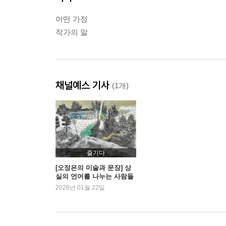
어떤 가정
작가의 말
채널예스 기사
(1개)
즐기다
[오정은의 미술과 문장] 상
실의 언어를 나누는 사람들
| 예스24
2026년 01월 22일