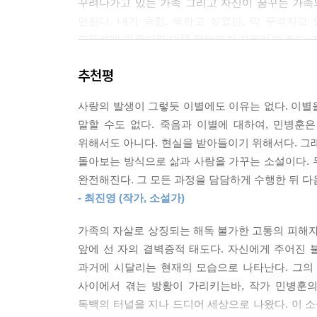
꾸려나가고 있는 가족 그리고 자신이 꿈꾸는 가족
우연히 만난 두 인물이 하루를 함께 보내다가 자신
던진다. 내가 속한, 속하고 싶었던, 막 꾸려지고 
짐한다. 예전에 극장에서 함께 본 영화였는데, 준
모두에게 가족이란 대체 무엇인지 자문하게 한다. 
그들의 선택은 영화적이었다. 그들의 인연이 더 이
누군가의 가족으로 있어준다는 것, 그 보편적인 어
그건 꽤나 현실적이라 재미가 반감됐을 거라고 말이
추천평
일상의 크기가 더 컸고 헤어질 수밖에 없었다.
“그 누구의 잘못도, 과오도 아닌 어떤 시절의 도착지
현실적이라 좋다. 현실적인 건 좋은 거였어.
사랑의 발생이 그렇듯 이별에도 이유는 없다. 이별
잠든 준을 향해 말하자 몸을 뒤척였다.
말할 수도 없다. 죽음과 이별에 대하여, 민병훈
나는 그를 잊고 살았다. 아니, 정확히 말하면 그를
--- pp.37-38
위해서도 아니다. 현실을 받아들이기 위해서다. 그
다시 말해 내 삶에서 어떻게 그 기억을 덜어낼 수 
돌아보는 방식으로 삶과 사랑을 가꾸는 소설이다. 두
공포스럽고 두려운 일이었다. _159쪽
우리는 전날 사전 정보 없이 덜컥 패키지를 예약했다
완전해진다. 그 모든 과정을 담담하게 수행한 뒤 다
경으로 걷고 또 걸었다. 정확한 도착지를 알지 못한
- 최진영 (작가, 소설가)
소설은 ‘나’의 과거와 현재, 이 두 시절을 포
선인장들과 가시나무 덤불을 지나 언덕을 넘었을 때
달라질 수도 있었을 모습을 가정하며 화자는 외로
빙하 조각들도 각자의 속도로 계곡을 향해 갔다. 준은
가족의 자살로 상징되는 해독 불가한 고통의 피해자
‘나’의 슬픈 노력이자, 민병훈이 소설쓰기로 보여
지금 같이 보자.
앞에 선 자의 결벽증적 태도다. 자신에게 주어진 
현재가 조우하는 순간, ‘나’는 이 모든 빗나감에
준은 고개를 끄덕였다. 우리는 관광객이 없는 구릉
과거에 시달리는 현재의 모습으로 나타난다. 그의
결말부로 향하며 느리게 그러나 확실히 각자의 형태를
사이에서 겪는 방황이 가리키는바, 작가 민병훈의
태도는, 이 지난한 과정이 결국 “죽음과 이별을
--- pp.186-187
독백의 터널을 지나 드디어 세상으로 나왔다. 이 소
반짝이는 여운을 남긴다. 동시에 『어떤 가정』