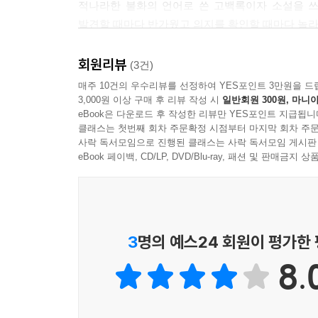
적나라한 불화의 언어로 쓴 고백록이자 소설을 쓰
노력의 산물이자, 읽는 이 역시 “문득 잊고 지낸 기
발견할 때마다 반가웠고 의지를 확인할 때마다 놀라
수 있다. “변화를 발견할 때마다 반가웠고 의지를
- 박혜진 (문학평론가, 편집자)
아니라, 독자 또한 소설을 통해 자신의 희망을 마
회원리뷰
(3건)
매주 10건의 우수리뷰를 선정하여 YES포인트 3만원을 드
3,000원 이상 구매 후 리뷰 작성 시
일반회원 300원, 마니아
eBook은 다운로드 후 작성한 리뷰만 YES포인트 지급됩니
클래스는 첫번째 회차 주문확정 시점부터 마지막 회차 주문
사락 독서모임으로 진행된 클래스는 사락 독서모임 게시판
eBook 페이백, CD/LP, DVD/Blu-ray, 패션 및 판매금
3
명의 예스24 회원이 평가한
8.