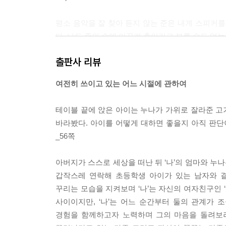
평소 음악을 잘 찾아 듣지 않는 준은 내게 스피커를
다. 나도 준의 손에 이끌려 춤이라고 부를 수도 없
우리 막 사귀기 시작했을 때 음악 자주 들었던 거 
출판사 리뷰
준이 물었다.
네가 같이 듣자고 들려줬잖아.
여전히 쓰이고 있는 어느 시절에 관하여
그랬지.
그랬어.
테이블 끝에 앉은 아이는 누나가 가위로 잘라준 고기
나는 준을 일으켜세워 의자에 앉혔다.
바라봤다. 아이를 어떻게 대하면 좋을지 아직 판단이
그때 많이 들어줄걸. 같이 할걸. 그런 생각이 들어, 
_56쪽
볼이 빨개진 준은 물을 한 컵 마시곤 다시 말했다.
그래서 여기 왔어.
아버지가 스스로 세상을 떠난 뒤 ‘나’의 엄마와 누
나는 얇은 모포를 가져와 준의 무릎에 덮어줬다. 그
갑작스레 연락해 초등학생 아이가 있는 남자와 
바라보고 있었다.
꾸리는 모습을 지켜보며 ‘나’는 자신의 여자친구인 
--- pp.184-185
사이이지만, ‘나’는 어느 순간부터 둘의 관계가 
경험을 함께하고자 노력하며 그의 마음을 돌려보려
씻고 나오는 사이 준은 리모컨을 손에 쥔 채 소파에