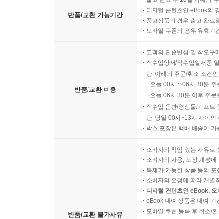
출고 완료 후 10일 이내의 
디지털 콘텐츠인 eBook의 
반품/교환 가능기간
중고상품의 경우 출고 완료일
모바일 쿠폰의 경우 유효기간(
고객의 단순변심 및 착오구
직수입양서/직수입일서중 일
단, 아래의 주문/취소 조건인
오늘 00시 ~ 06시 30분 
반품/교환 비용
오늘 06시 30분 이후 주문
직수입 음반/영상물/기프트 
단, 당일 00시~13시 사이
박스 포장은 택배 배송이 가
소비자의 책임 있는 사유로 
소비자의 사용, 포장 개봉에 
복제가 가능한 상품 등의 포장을 
소비자의 요청에 따라 개별
디지털 컨텐츠인 eBook, 
eBook 대여 상품은 대여 기
모바일 쿠폰 등록 후 취소/환
반품/교환 불가사유