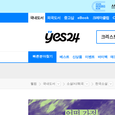
국내도서
외국도서
중고샵
eBook
크레마클럽
C
빠른분야찾기
베스트
신상품
이벤트
바이백
매
웰컴
국내도서
소설/시/희곡
한국소설