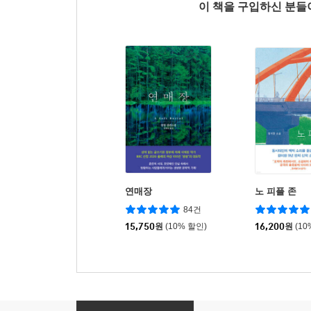
이 책을 구입하신 분
연매장
노 피플 존
84건
15,750
원
(10% 할인)
16,200
원
(10