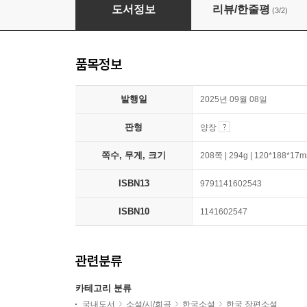
어떤 가정
도서정보
리뷰/한줄평
(3/2)
품목정보
발행일
2025년 09월 08일
판형
양장
쪽수, 무게, 크기
208쪽 | 294g | 120*188*17
ISBN13
9791141602543
ISBN10
1141602547
관련분류
카테고리 분류
국내도서
소설/시/희곡
한국소설
한국 장편소설