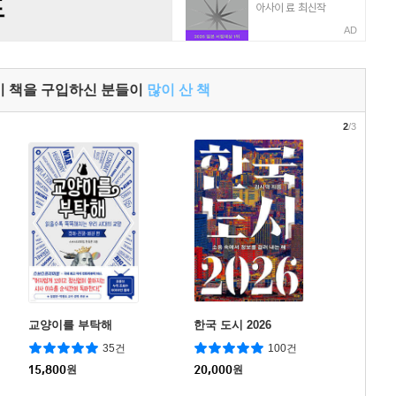
AD
이 책을 구입하신 분들이
많이 산 책
2
/3
교양이를 부탁해
한국 도시 2026
35건
100건
15,800
원
20,000
원