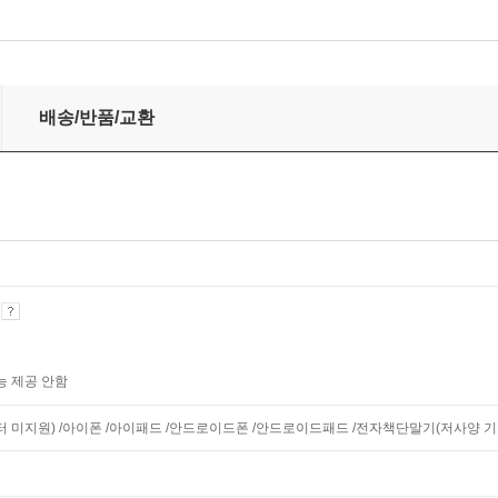
배송/반품/교환
기
능 제공 안함
니터 미지원) /아이폰 /아이패드 /안드로이드폰 /안드로이드패드 /전자책단말기(저사양 기기 