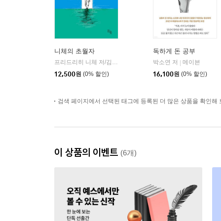
니체의 초월자
독하게 돈 공부
프리드리히 니체 저/김철 편역
히읏
박소연 저
메이븐
|
|
12,500
원
(0% 할인)
16,100
원
(0% 할인)
검색 페이지에서 선택된 태그에 등록된 더 많은 상품을 확인해 
이 상품의 이벤트
(6개)