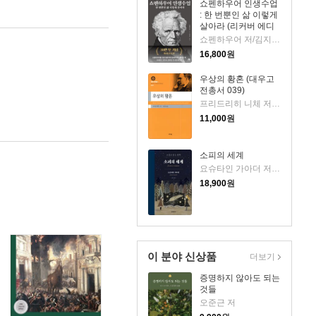
쇼펜하우어 인생수업
: 한 번뿐인 삶 이렇게
살아라 (리커버 에디
션)
쇼펜하우어 저/김지민 역
16,800
원
우상의 황혼 (대우고
전총서 039)
프리드리히 니체 저/박찬국 역
11,000
원
소피의 세계
요슈타인 가아더 저/장영은 역
18,900
원
이 분야 신상품
더보기
증명하지 않아도 되는
것들
오준근 저