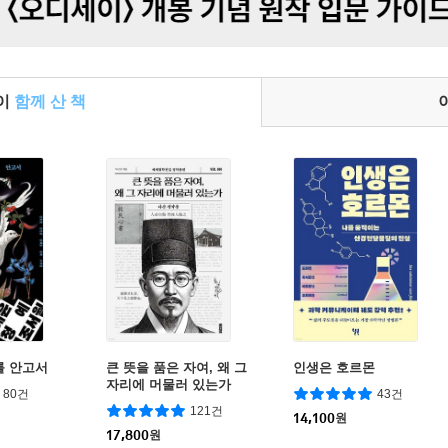
들이
함께 산 책
를 안고서
큰 뜻을 품은 자여, 왜 그
인생은 호르몬
자리에 머물러 있는가
80건
43건
121건
14,100
원
17,800
원