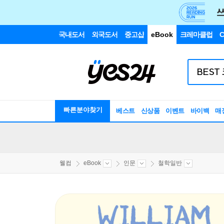
국내도서
외국도서
중고샵
eBook
크레마클럽
C
빠른분야찾기
베스트
신상품
이벤트
바이백
매
웰컴
eBook
인문
철학일반