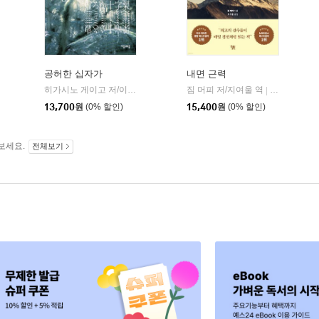
공허한 십자가
내면 근력
히가시노 게이고 저/이선희 역
자음과모음
짐 머피 저/지여울 역
윌북(willboo
|
|
13,700
원
(0% 할인)
15,400
원
(0% 할인)
보세요.
전체보기