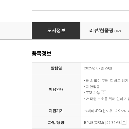
있다고 다 보여주지 말고 안다고 다 말하지 마라
도서정보
리뷰/한줄평
(1/2)
품목정보
발행일
2025년 07월 29일
배송 없이 구매 후 바로 읽
제한없음
이용안내
TTS 가능
저작권 보호를 위해 인쇄 기
지원기기
크레마 /PC(윈도우 - 4K 모
파일/용량
EPUB(DRM) | 52.74MB