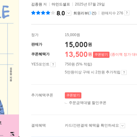
김종원
저
마인드셀프
2025년 07월 29일
8.0
회원리뷰(
3
건)
판매지수 276
정가
15,000원
15,000
원
판매가
13,500
원
쿠폰혜택가
(종이책 정가 대비
쿠폰받기
YES포인트
750원 (5% 적립)
5만원이상 구매 시 2천원 추가적립
추가혜택쿠폰
쿠폰받기
주문금액대별 할인쿠폰
결제혜택
카드/간편결제 혜택을 확인하세요