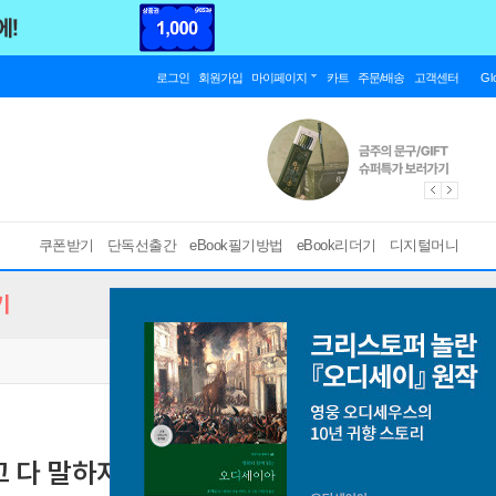
로그인
회원가입
마이페이지
카트
주문/배송
고객센터
Gl
쿠폰받기
단독선출간
eBook필기방법
eBook리더기
디지털머니
기
 다 말하지 마라
[ EPUB ]