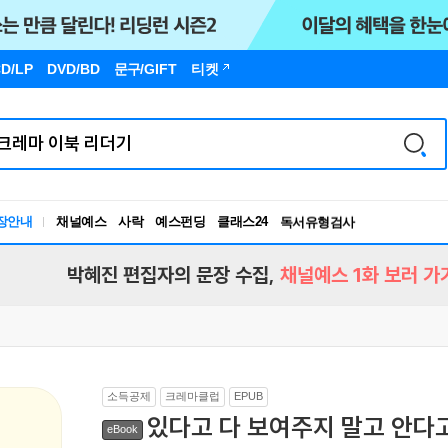
D/LP
DVD/BD
문구
/GIFT
티켓
장안내
채널예스
사락
예스펀딩
클래스24
독서유형검사
RBTI Lab
독서유형검사
박혜진 편집자의 문장 수집,
채널예스 1화 보러 가
소득공제
크레마클럽
EPUB
있다고 다 보여주지 말고 안다고
eBook