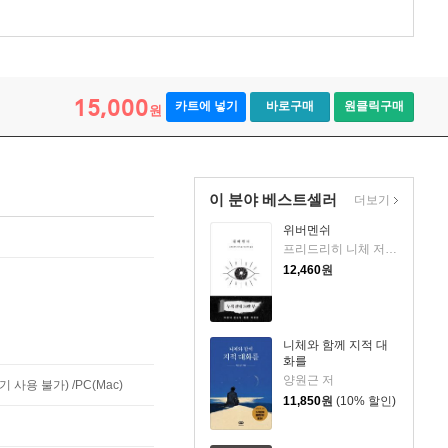
15,000
카트에 넣기
바로구매
원클릭구매
원
이 분야 베스트셀러
더보기
위버멘쉬
프리드리히 니체 저/어나니머스 역
12,460
원
니체와 함께 지적 대
화를
양원근 저
사용 불가) /PC(Mac)
11,850
원
(10% 할인)