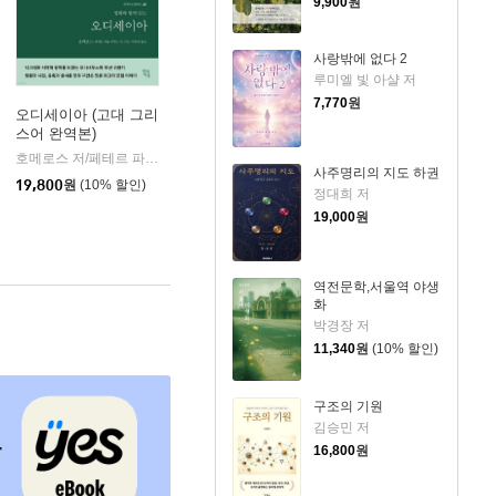
9,900
원
사랑밖에 없다 2
루미엘 빛 아샬 저
7,770
원
오디세이아 (고대 그리
스어 완역본)
k)
호메로스 저/페테르 파울 루벤스 그림/박문재 역
현대지성
|
사주명리의 지도 하권
19,800
원
(10% 할인)
정대희 저
19,000
원
역전문학,서울역 야생
화
박경장 저
11,340
원
(10% 할인)
구조의 기원
김승민 저
16,800
원