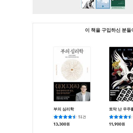
이 책을 구입하신 분
부의 심리학
토막 난 우주
51건
13,300
원
11,900
원