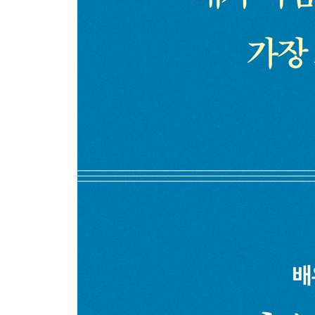
아버지의 필름 카메라
건강하게 사는 방법
Last dance of Spring
공원에서 만난 ‘귀빈’
열정
오키나와1
오키나와2
오키나와3
온기
죽음
라디오
글을 마치며