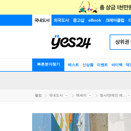
국내도서
외국도서
중고샵
eBook
크레마클럽
C
빠른분야찾기
베스트
신상품
이벤트
바이백
매
웰컴
국내도서
에세이
명사/연예인 에...