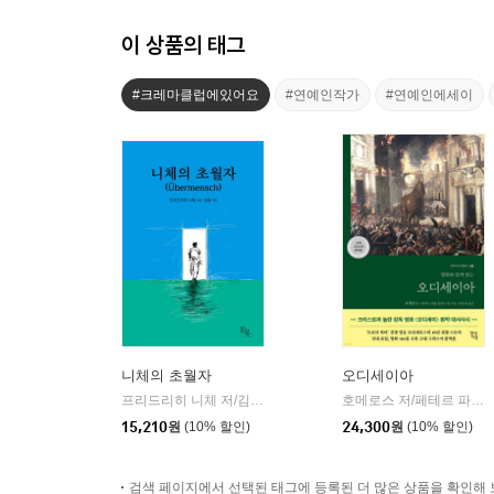
이 상품의 태그
#크레마클럽에있어요
#연예인작가
#연예인에세이
니체의 초월자
오디세이아
프리드리히 니체 저/김철 편역
히읏
호메로스 저/페테르 파울 루벤스 그림/박문재 역
|
15,210
원
(10% 할인)
24,300
원
(10% 할인)
검색 페이지에서 선택된 태그에 등록된 더 많은 상품을 확인해 