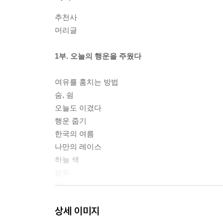
추천사
머리글
1부. 오늘의 행운을 주웠다
여유를 훔치는 방법
숨, 쉼
오늘도 이겼다
행운 줍기
한국의 여름
나만의 레이스
하늘 색
평화
삶
엄마
상세 이미지
여유의 바다