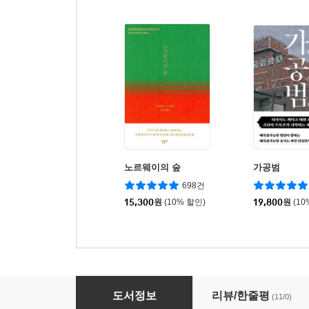
노르웨이의 숲
가공범
698건
15,300
원
(10% 할인)
19,800
원
(10
여유를 훔치는 방법
도서정보
리뷰/한줄평
(11/0)