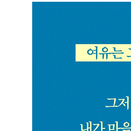
2부. 아무렴 어떤가
고독과 잡생각
심우도
비눗방울
발버둥
비행
LALA LAND
봉우리
근두운
시
흔적 지우기
네모의 꿈
빈틈 있는 사람
방향
3부. 그 순간의 우린 부족함이 없었다