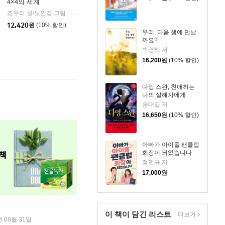
4×4의 세계
조우리 글/노인경 그림
창비
|
12,420
원
(10% 할인)
우리, 다음 생에 만날
까요?
박영해 저
16,200
원
(10% 할인)
다잉 스완, 친애하는
나의 살해자에게
송대길 저
16,650
원
(10% 할인)
아빠가 아이돌 팬클럽
회장이 되었습니다
정민규 저
17,000
원
이 책이 담긴
리스트
더보기
년 08월 31일