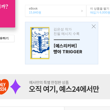
eBook
이 상품을 팔기
15,840원
매입가 6,000
김은성 작가
친필 메시지 수록
유하기
---------------
[예스리커버]
빵야 TRIGGER