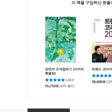
이 책을 구입하신 분
양면의 조개껍데기 (리커버
트렌드 코리아 
특별판)
148건
18,000
원
(10
15,750
원
(10% 할인)