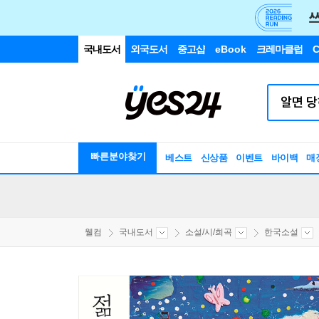
국내도서
외국도서
중고샵
eBook
크레마클럽
C
빠른분야찾기
베스트
신상품
이벤트
바이백
매
웰컴
국내도서
소설/시/희곡
한국소설