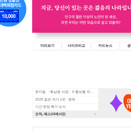
미리보기
사이즈비교
카드뉴스
공
뮤지컬 〈휴남동 서점〉X 황보름 작가 북토크
2026 젊은 작가 1위 : 청예
기간 한정 특가 도서
오직, 예스24에서만