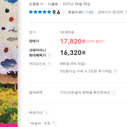
손원평
저
다즐링
2025년 08월 08일
9.6
회원리뷰(
135
건)
판매지수 20,529
정가
19,800원
17,820
원
판매가
(10% 할인)
크레마머니
16,320
원
최대혜택가
YES포인트
990원 (5% 적립)
5만원이상 구매 시 2천원 추가적립
결제혜택
카드/간편결제 혜택을 확인하세요
배송안내
배송비 : 무료