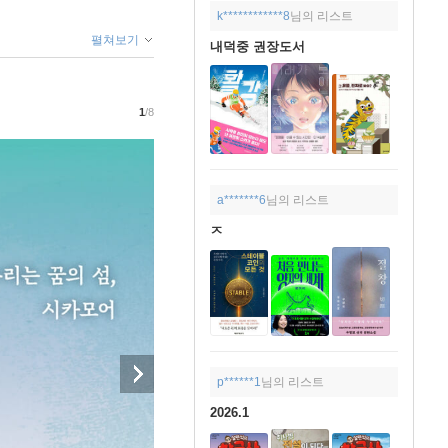
k************8
님의 리스트
펼쳐보기
내덕중 권장도서
1
/8
a*******6
님의 리스트
ㅈ
p******1
님의 리스트
2026.1