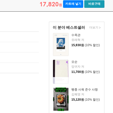
17,820
카트에 넣기
바로구매
원
이 분야 베스트셀러
더보기
수족관
유래혁 저
15,930
원
(10% 할인)
모순
양귀자 저
11,700
원
(10% 할인)
빵충 사육 준수 사항
김혜영 저
15,120
원
(10% 할인)