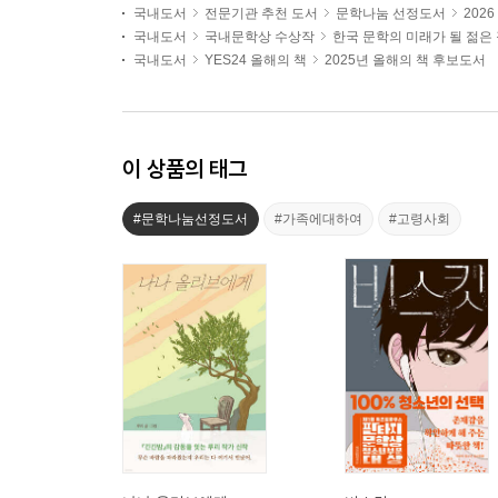
국내도서
전문기관 추천 도서
문학나눔 선정도서
202
국내도서
국내문학상 수상작
한국 문학의 미래가 될 젊은
국내도서
YES24 올해의 책
2025년 올해의 책 후보도서
이 상품의 태그
#문학나눔선정도서
#가족에대하여
#고령사회