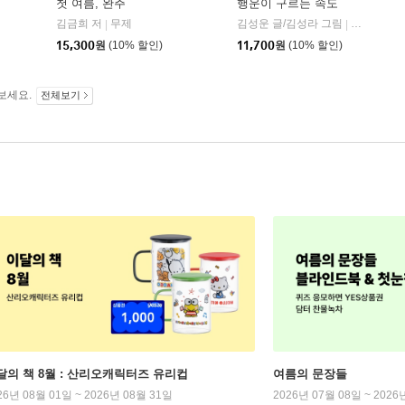
첫 여름, 완주
행운이 구르는 속도
김금희 저
무제
김성운 글/김성라 그림
사계절
|
|
15,300
원
(10% 할인)
11,700
원
(10% 할인)
보세요.
전체보기
달의 책 8월 : 산리오캐릭터즈 유리컵
여름의 문장들
26년 08월 01일 ~ 2026년 08월 31일
2026년 07월 08일 ~ 2026