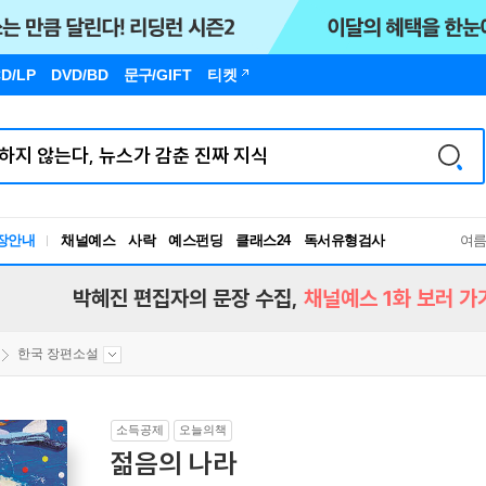
D/LP
DVD/BD
문구
/GIFT
티켓
장안내
채널예스
사락
예스펀딩
클래스24
독서유형검사
여
RBTI Lab
독서유형검사
박혜진 편집자의 문장 수집,
채널예스 1화 보러 가
한국 장편소설
소득공제
오늘의책
젊음의 나라