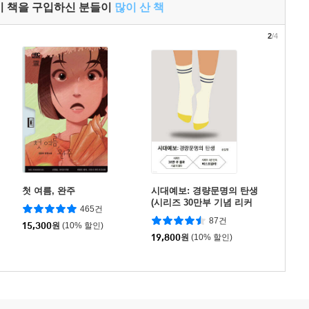
이 책을 구입하신 분들이
많이 산 책
2
/4
첫 여름, 완주
시대예보: 경량문명의 탄생
(시리즈 30만부 기념 리커
465건
버 한정판)
87건
15,300
원
(10% 할인)
19,800
원
(10% 할인)