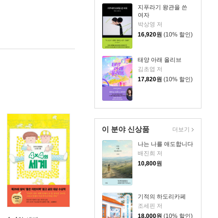
지푸라기 왕관을 쓴
여자
박상영 저
16,920
원
(10% 할인)
태양 아래 올리브
김초엽 저
17,820
원
(10% 할인)
이 분야 신상품
더보기
나는 나를 애도합니다
배진희 저
10,800
원
기적의 하도리카페
조세핀 저
18,000
원
(10% 할인)