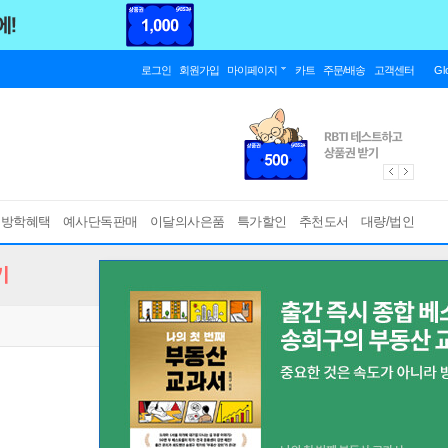
로그인
회원가입
마이페이지
카트
주문/배송
고객센터
Gl
름방학혜택
예사단독판매
이달의사은품
특가할인
추천도서
대량/법인
기