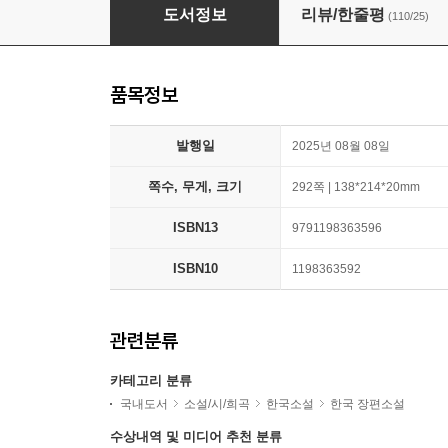
젊음의 나라
도서정보
리뷰/한줄평
(110/25)
품목정보
발행일
2025년 08월 08일
쪽수, 무게, 크기
292쪽 | 138*214*20mm
ISBN13
9791198363596
ISBN10
1198363592
관련분류
카테고리 분류
국내도서
소설/시/희곡
한국소설
한국 장편소설
수상내역 및 미디어 추천 분류