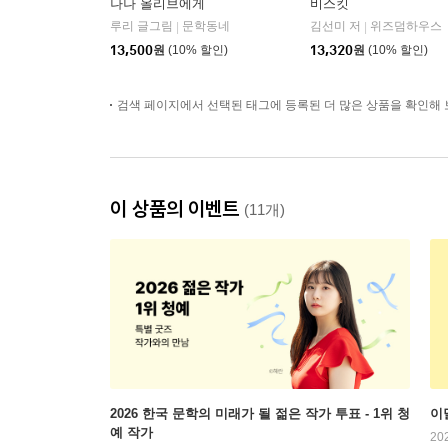
나나 올리브에게
비스킷
루리 글그림
문학동네
김선미 저
위즈덤하우스
|
|
13,500
원
(10% 할인)
13,320
원
(10% 할인)
검색 페이지에서 선택된 태그에 등록된 더 많은 상품을 확인해 
이 상품의 이벤트
(11개)
2026 한국 문학의 미래가 될 젊은 작가 투표 - 1위 청
이
예 작가
20