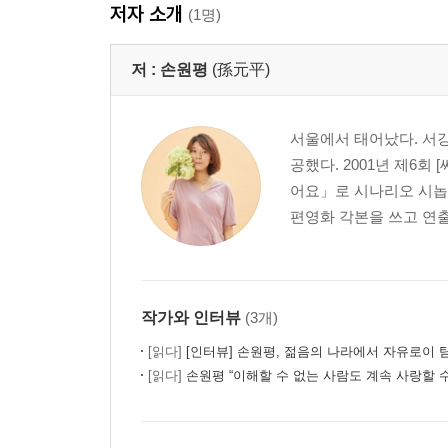
저자 소개
(1명)
저 :
손원평
(孫元平)
서울에서 태어났다. 서
공했다. 2001년 제6회
어요」로 시나리오 시놉시
편영화 각본을 쓰고 연출
작가와 인터뷰
(3개)
[읽다]
[인터뷰] 손원평, 젊음의 나라에서 자유로이
[읽다]
손원평 “이해할 수 없는 사람도 계속 사랑할 수