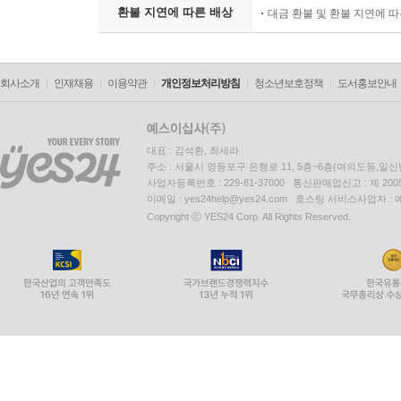
환불 지연에 따른 배상
대금 환불 및 환불 지연에 
회사소개
인재채용
이용약관
개인정보처리방침
청소년보호정책
도서홍보안내
대표 : 김석환, 최세라
주소 : 서울시 영등포구 은행로 11, 5층~6층(여의도동,일신
사업자등록번호 : 229-81-37000 통신판매업신고 : 제 200
이메일 : yes24help@yes24.com 호스팅 서비스사업자 :
Copyright ⓒ YES24 Corp. All Rights Reserved.