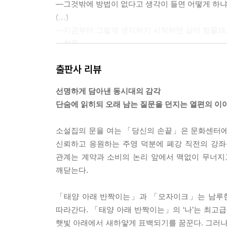
—그것밖에 방법이 없다고 생각이 들면 어떻게 하냐
(…)
—지금부터 그렇게 생각하기 시작하면 삶이 함몰돼
—함몰.
준용이 어깨를 으쓱했다.
출판사 리뷰
—그게 무슨 뜻인데요?
—함몰이라는 단어가 무슨 뜻인지도 모르는 상태로 
선명하게 담아낸 동시대의 감각
--- p.90 「피아노」 중에서
단숨에 읽히되 오래 남는 질문을 던지는 열편의 이
정민은 한 계절 전보다 조금 더 굽은 목을 모니터 가
소설집의 문을 여는 「당신의 손끝」은 문화센터에서 
몸을 닳아가며 데려온 그 아이. 날이 갈수록 몸값이 
신뢰하고 응원하는 주영 덕분에 폐강 직전의 강좌를
아이를.
관계는 계약과 소비의 논리 앞에서 맥없이 무너지
--- p.104 「그 아이」 중에서
깨닫는다.
저는 악당이 아니라 악인이 돼야 했습니다. 등장만
「태양 아래 반짝이는」과 「모자이크」는 남루한
서도 공감을 이끌어내는 페이소스를 지닌 진정한 
따라간다. 「태양 아래 반짝이는」의 ‘나’는 최고
--- p.108 「익명의 마왕으로부터」 중에서
햇빛 아래에서 새하얗게 표백되기를 꿈꾼다. 그러나