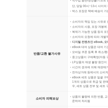
직수입 음반/영상물/기프트 
단, 당일 00시~13시 사이
박스 포장은 택배 배송이 가
소비자의 책임 있는 사유로 
소비자의 사용, 포장 개봉에 
복제가 가능한 상품 등의 포장을 
소비자의 요청에 따라 개별
디지털 컨텐츠인 eBook, 
eBook 대여 상품은 대여 기
모바일 쿠폰 등록 후 취소/환
반품/교환 불가사유
중고상품이 구매확정(자동 
LP상품의 재생 불량 원인이 기
시간의 경과에 의해 재판매가
전자상거래 등에서의 소비자
eBook 세트 상품은 일괄 
1개의 상품으로 취급 및 판매
우, 세트 상품 전부 및 세트
상품의 불량에 의한 반품, 교
소비자 피해보상
준하여 처리됨