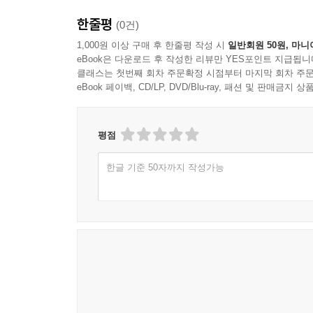
환산되지 않는 마음의 가치를 다시 돌아본다. 「조망
한줄평
(0건)
풍경 앞에서 이상하리만치 고요하고 서늘한 해방감
바늘이 바쁘게 실을 감아 한발짝씩 나아가기 시작했
타인을 밀어내는 현실을 드러냈다면, 이 두 작
1,000원 이상 구매 후 한줄평 작성 시
일반회원 50원, 마니
사히 어딘가에, 어떤 상태에 도달하리라는 것을, 실
eBook은 다운로드 후 작성한 리뷰만 YES포인트 지급됩니
장면들을 비춘다.
클래스는 첫번째 회차 주문확정 시점부터 마지막 회차 주문
--- pp.225-226 「딸과 깍 사이」 중에서
eBook 페이백, CD/LP, DVD/Blu-ray, 패션 및 판매금
「익명의 마왕으로부터」와 「유령의 집」은 이 비
예정된 ‘마왕’의 목소리를 빌려 정해진 역할과 
폐허가 된 자리에서 두 형제의 비극을 그린다. 결
평점
인물에게 남기는 상처를 환기한다. 한편 「딸과 깍
한글 기준 50자까지 작성가능
효율의 논리 아래 가려져 있던 인간적 감각이 되살
그럼에도 삶은 이어지므로, 끝에서 내딛는 한걸음
작가는 이번 소설집에서 오늘의 삶을 지배하는 냉
간사하고 다양하게 절망”(해설, 선우은실)하는 인
끝내 하나의 물음으로 수렴한다. 우리는 과연 서
위로를 건네지 않는다. 비루하고 위태로운 삶의