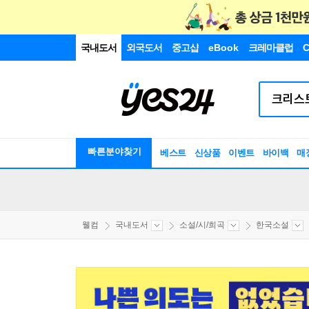
국내도서
외국도서
중고샵
eBook
크레마클럽
C
빠른분야찾기
베스트
신상품
이벤트
바이백
매
웰컴
국내도서
소설/시/희곡
한국소설