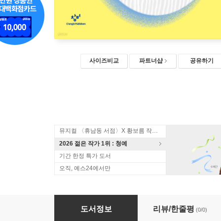
사이즈비교
파트너샵
공유하기
뮤지컬 〈휴남동 서점〉X 황보름 작가 북토크
2026 젊은 작가 1위 : 청예
기간 한정 특가 도서
오직, 예스24에서만
나쁜 의도는 없었습니다 (큰글자도서)
도서정보
리뷰/한줄평
(0/0)