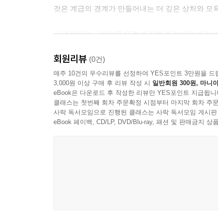
것은 계급의 경계가 만들어내는 더 깊은 상처와 모
꿈은 빛이었다. 하지만 희망이 사라지자 우리는 글자
--- p.119 「유령의 집」 중에서
「모자이크」의 인물 또한 비참한 현실에서 벗어나기
가지각색의 파편을 서툴게 이어 붙인 ‘모자이크’
원래 얘기가 어떤 거였는지, 어디서부터 시작해서 어
회원리뷰
부품으로 전락해 본연의 가치를 잃어가는 이들의 시
(0건)
세상 누가 인정해주지 않더라도 나만은 나를 아니까
매주 10건의 우수리뷰를 선정하여 YES포인트 3만원을 드
--- p.153-154 「모자이크」 중에서
3,000원 이상 구매 후 리뷰 작성 시
일반회원 300원, 마니아
“그러므로 내가 무너뜨렸다고 생각한 것,
eBook은 다운로드 후 작성한 리뷰만 YES포인트 지급됩니
내가 넘었다고 생각한 경계도 모두 허울이었다”
아이의 눈이 수하를 올려다봤다.
클래스는 첫번째 회차 주문확정 시점부터 마지막 회차 주문
사락 독서모임으로 진행된 클래스는 사락 독서모임 게시판
—이제 어떻게 돼?
생존의 압박 앞에서 인간의 윤리와 존엄이 얼마
eBook 페이백, CD/LP, DVD/Blu-ray, 패션 및 판매금
아이의 목소리는 또랑또랑했다. 이 도시에 남아 있던
「통행증은 마스크」는 팬데믹이라는 비상한 시기를
—걱정 마. 고민하지 않아도 계속 흘러가. 그냥 살아
자신의 생존을 위해서는 누군가의 삶을 무너뜨릴 수
--- p.181 「조망」 중에서
「그 아이」는 영하의 새벽, 명품 구매 대행 아
압축적으로 보여준다.
모두가 살아 있는 감옥에서 아우성치고 있었다. 그
랐다. 도덕과 비도덕, 논리와 비논리, 상식과 비상
반면 「피아노」와 「조망」은 비정한 현실의 한복
될 것이었다. 이왕이면 그쪽에 속하고 싶었다.
에서 ‘혜심’은 공부방을 정리하며 한때 낭만과 희망
--- p.196 「통행증은 마스크」 중에서