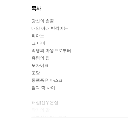
목차
당신의 손끝
태양 아래 반짝이는
피아노
그 아이
익명의 마왕으로부터
유령의 집
모자이크
조망
통행증은 마스크
딸과 깍 사이
해설|선우은실
작가의 말
수록작품 발표지면