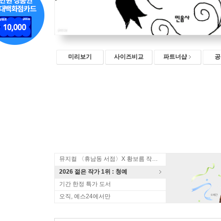
미리보기
사이즈비교
파트너샵
공
뮤지컬 〈휴남동 서점〉X 황보름 작가 북토크
2026 젊은 작가 1위 : 청예
기간 한정 특가 도서
오직, 예스24에서만