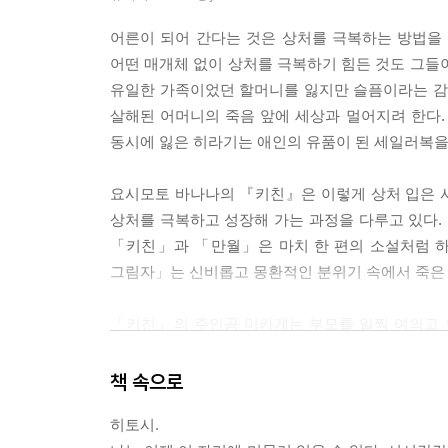
어른이 되어 간다는 것은 상처를 극복하는 방법을
어떤 매개체 없이 상처를 극복하기 힘든 것도 그들
유일한 가족이었던 할머니를 잃지만 슬픔이라는 감정
살해된 어머니의 죽음 앞에 세상과 멀어지려 한다.
동시에 잃은 히라기는 애인의 유품이 된 세일러복을
요시모토 바나나의 『키친』은 이렇게 상처 입은 
상처를 극복하고 성장해 가는 과정을 다루고 있다.
「키친」과 「만월」은 마치 한 편의 소설처럼 하
그림자」는 신비롭고 몽환적인 분위기 속에서 죽은 
「키친」의 주인공 미카게는 부모를 일찍 여의고 
세상에 홀로 남지만, 우연히 다가온 유이치의 배
유이치의 엄마로 보이는 에리코는 원래 유이치의 
책 속으로
것이다. 미카게는 이러한 독특한 가족의 배려 속
히토시.
미카게의 이야기라면 「만월」은 엄마 에리코를 잃은