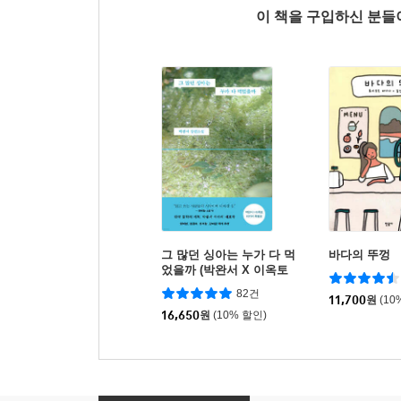
이 책을 구입하신 분
그 많던 싱아는 누가 다 먹
바다의 뚜껑
었을까 (박완서 X 이옥토
리커버 특별판)
82건
11,700
원
(10
16,650
원
(10% 할인)