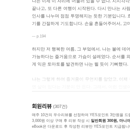
나는 이제 이 자리에 머물러 있을 수 없다. 시시각각
끝나고, 또 다른 여행이 시작된다. 다시 만나는 사람
인사를 나누며 점점 투명해지는 듯한 기분입니다. 흐
미카게와 유이치, 아내가 죽은 뒤 성을 전환해 
기를 간절하게 기도합니다. 손을 흔들어주어서, 고마워
히라기까지 모두 아픔을 지닌 외로운 사람들이지만
“인생이란 정말 한번은 절망해 봐야 알아. 그래서 
--- p.194
다행이었지.” 유이치의 엄마 에리코의 말대로 그
외로움에 어쩔 줄 모르고 당황하지만 상처를 억지로 
하지만 저 행복한 여름, 그 부엌에서. 나는 불에 데
방법을 찾아내고, 서로에 대한 염려에서 우러난 따
가능하다는 즐거움으로 가슴이 설레였다. 순서를 외
게 익은 토마토를 발견하면 나는 뛸 듯이 기뻐했다.
요시모토 바나나가 23세의 젊은 감성으로 쓴 『
감성이 섬세하게 살아나는 청춘 소설이다. 짧고
나는 그렇게 하여 즐거움이 무언지를 알았고, 이제 
순정만화를 읽는 듯한 아기자기한 재미도 찾을 수 
면 살아 있다는 기분이 안 든다. 그래서, 이런 인생
감성 세계를 만날 수 있다.
다. 이젠 질렸다고 생각하면서 올려다보는 달빛의, 
회원리뷰
(307건)
--- p.80
매주 10건의 우수리뷰를 선정하여 YES포인트 3만원을 드
정말 홀로서기를 하고 싶은 사람은, 뭘 기르는 게 좋
3,000원 이상 구매 후 리뷰 작성 시
일반회원 300원, 마니아
eBook은 다운로드 후 작성한 리뷰만 YES포인트 지급됩니
야.......(중략) 하지만 인생이란 정말 한번은 절