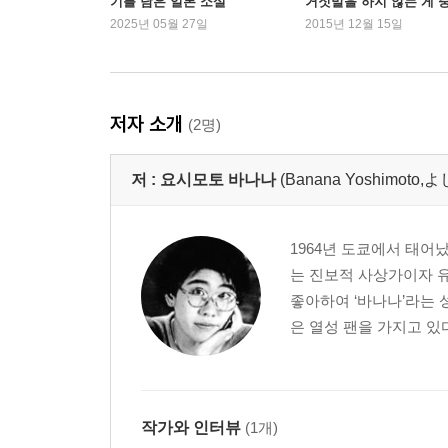
기를 담은 일본 소설
거짓말을 하지 않는 게 
요”
2025년 05월 27일
2015년 12월 15일
저자 소개
(2명)
저 :
요시모토 바나나
(Banana Yoshimo
1964년 도쿄에서 태어
는 진보적 사상가이자 
좋아하여 ‘바나나’라는 
은 열성 팬을 가지고 있
작가와 인터뷰
(1개)