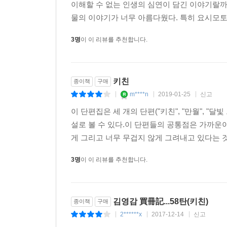
로 미끄러져 온 빈 택시를 본 순간, 결심 하였다.
이해할 수 없는 인생의 심연이 담긴 이야기랄까
물의 이야기가 너무 아름다웠다. 특히 요시모토
--- p.124-125
3명
이 이 리뷰를 추천합니다.
사람들은 모두, 여러 가지 길이 있고, 스스로 선택
그랬다. 그러나 지금 알았다. 말로서 분명하게 알았다
복되는 하루하루가 자연히 정하는 것이다. 그리하여 
키친
종이책
구매
덩이 속에서 한겨울에, 돈까스 덮밥과 함께 밤하늘을
m****n
2019-01-25
신고
|
|
|
--- p.130-131
이 단편집은 세 개의 단편("키친", "만월", "
설로 볼 수 있다.이 단편들의 공통점은 가까운
봄빛속에서,인파에 섞여 그는 물끄러미, 물끄러미 윈
게 그리고 너무 무겁지 않게 그려내고 있다는 것
있을때만, 히토시를 닮은 만큼 차분해지는 것처럼 
3명
이 이 리뷰를 추천합니다.
--- p.175
바닥에는 야채 부스러기들이 널려 있고, 슬리퍼 바
김영감 買冊記...58탄(키친)
종이책
구매
길 수 있을 만큼 식료품이 가득 들어찬 거대한 냉장고
2******x
2017-12-14
신고
|
|
|
식칼에서 문득 고개를 들면 창 밖으로는 쓸쓸히 별이