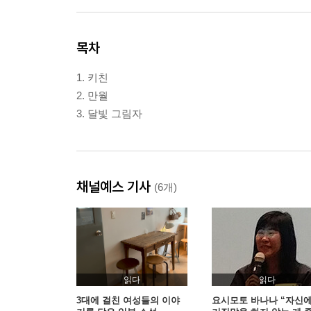
목차
1. 키친
2. 만월
3. 달빛 그림자
채널예스 기사
(6개)
읽다
읽다
3대에 걸친 여성들의 이야
요시모토 바나나 “자신