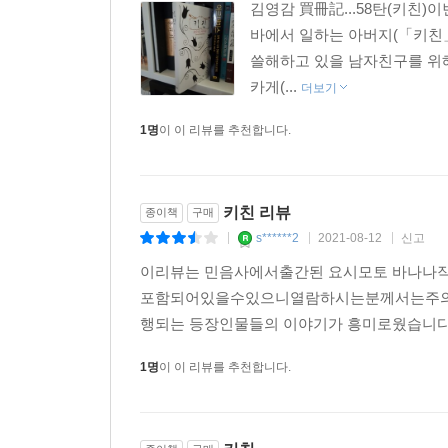
김영감 買冊記...58탄(키친)
나와 부엌만이 남는다. 나밖에 없다고 생각하는 것보
바에서 일하는 아버지(「키친」
잠긴다. 언젠가 죽을 때가 오면 부엌에서 숨을 거두
쓸해하고 있을 남자친구를 위해
을 냉정하게 바라보고 싶다. 부엌에서라면 괜찮을 
카게(...
더보기
--- p.7~8
1명
이 이 리뷰를 추천합니다.
며칠 전, 할머니가 죽었다. 깜짝 놀랐다. 확실하게 
앞에 있는 모든 것이 거짓말처럼 보였다. 이렇게 시간
키친 리뷰
종이책
구매
s******2
2021-08-12
신고
|
|
|
--- p.9
이리뷰는 민음사에서출간된 요시모토 바나
내가 이 세상에서 가장 좋아하는 장소는 부엌이다. 
포함되어있을수있으니열람하시는분께서는주의해주
나는 고통스럽지 않다. 기능을 잘 살려 오랜 세월 
행되는 등장인물들의 이야기가 흥미로웠습니다. 키
고 하얀 타월이 반짝반짝하게 빛난다.
1명
이 이 리뷰를 추천합니다.
구역질이 날 만큼 너저분한 부엌도 끔찍이 좋아한다.
게 넓어야 좋다. 한 겨울쯤 무난히 넘길 수 있을 만
으로 눅진한 가스 레인지며 녹슨 부엌칼에서 문득 눈