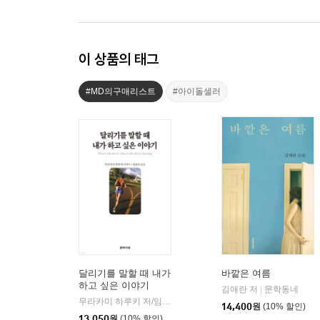
이 상품의 태그
#MD의구매리스트
#아이돌셀러
달리기를 말할 때 내가
바깥은 여름
하고 싶은 이야기
김애란 저
문학동네
|
무라카미 하루키 저/임홍빈 역
문학사상
|
14,400
원
(10% 할인)
13,050
원
(10% 할인)