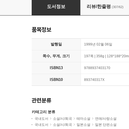
키친
도서정보
리뷰/한줄평
(307/62)
품목정보
발행일
1999년 02월 06일
쪽수, 무게, 크기
197쪽 | 358g | 128*188*20
ISBN13
9788937403170
ISBN10
893740317X
관련분류
카테고리 분류
국내도서
소설/시/희곡
테마소설
연애/사랑소설
국내도서
소설/시/희곡
일본소설
일본 단편소설