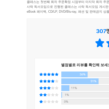
클래스는 첫번째 회차 주문확정 시점부터 마지막 회차 주문
려......(중략) 싫은 일은 썩어날 정도로 많고, 
사락 독서모임으로 진행된 클래스는 사락 독서모임 게시판
원하지 못한다. 그런데도 이 사람은 황혼녘의 햇살을
eBook 페이백, CD/LP, DVD/Blu-ray, 패션 및 판매금
--- p.58-59
307
'자 그럼 선물 기대하고 있을 테니까.'
유이치가 말했다. 이제 혼자서 그 방으로 돌아가는 
'역시 장어 파이가 좋을까.'
내가 웃으며 말했다.가로등빛에 유이치의 옆얼굴을
'장어 파이라구? 그건 도쿄 역에 잇는 매점에서도 파
'그럼...녹차?'
별점별로 리뷰를 확인해 보세
'으음 와사비 절임은 어떨까.'
36%
'뭣? 난 별론데. 맛있어. 그거?'
51%
'나도 청어알 절인 거 말고는 별로야.'
11%
'그럼 그걸로 사지 뭐.'
나는 웃으며 차 문을 열었다. 순간, 따뜻한 차 안으
1%
'앗, 추워!'
0%
내가 소리를 질렀다.