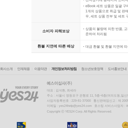
전자상거래 등에서의 소비자
eBook 세트 상품은 일괄 
1개의 상품으로 취급 및 판매
우, 세트 상품 전부 및 세트
상품의 불량에 의한 반품, 교
소비자 피해보상
준하여 처리됨
환불 지연에 따른 배상
대금 환불 및 환불 지연에 
회사소개
인재채용
이용약관
개인정보처리방침
청소년보호정책
도서홍보안내
대표 : 김석환, 최세라
주소 : 서울시 영등포구 은행로 11, 5층~6층(여의도동,일신
사업자등록번호 : 229-81-37000 통신판매업신고 : 제 200
이메일 : yes24help@yes24.com 호스팅 서비스사업자 :
Copyright ⓒ YES24 Corp. All Rights Reserved.