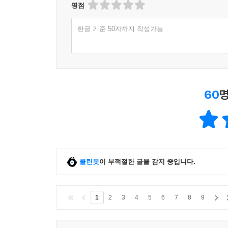
웃음을 터뜨리며 유이치가 말했다.
평점
'아마 가족이기 때문일 거야.'
한글 기준 50자까지 작성가능
--- p. 8 ; 135
나는 지금, 그를 알게 되었다. 한 달 가까이나 같은
각했다. 사랑을 하게 되면, 항상 전력으로 질주를 하
아하게 될지도 모르겠다. 하지만- 나는 손을 움직면
60
명
--- p.42-43
나는 안다. 즐거웠던 사간의 빛나는 결정이, 기억속
날의 공기가 내 마음에 되살아나 숨쉰다. 또 하나, 가족에 
클린봇
이 부적절한 글을 감지 중입니다.
정말 좋은 추억은 언제든 살아빛난다. 시간이 지날수록 애
--- p.
1
2
3
4
5
6
7
8
9
나는 담요를 둘둘 말고, 오늘밤도 부엌 옆에서 자는