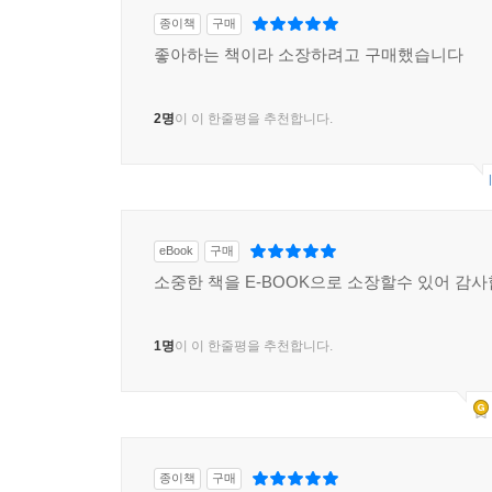
일들과 앞으로의 일들을 잠시나마 잊을 수 있는, 
종이책
구매
된다. 하지만 부엌이 있고, 식물이 있고, 같은 지붕 아
좋아하는 책이라 소장하려고 구매했습니다
--- p.24-25, --- '키친' 중에서
2명
이 이 한줄평을 추천합니다.
'나, 이즈에서 택시를 타고 왔어. 있지 유이치. 난
너무 버거우니까, 젊은 우리는 아무것도 모르고 그럴 수
게 될지 모르지만, 만약 유이치만 좋다면, 둘이서 
지지 말고.'
eBook
구매
--- p.136
소중한 책을 E-BOOK으로 소장할수 있어 감사
꿈의 키친.
나는 몇 군데나 그것을 지니리라. 마음속으로, 혹은 
1명
이 이 한줄평을 추천합니다.
--- p.60
그리고 침묵이 찾아왔다. 물소리만 콸콸 울리는 가운
조금씩, 날이 밝아온다. 파란 하늘이 물색으로 변하
종이책
구매