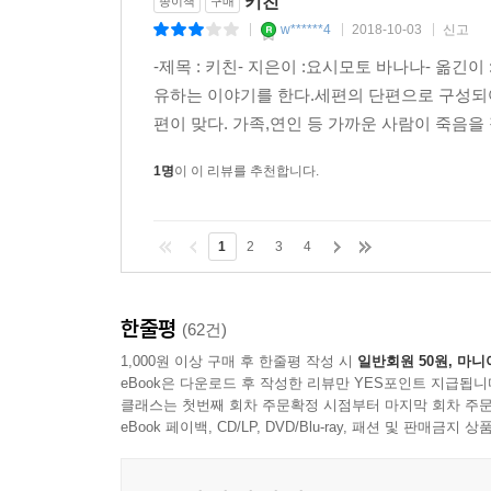
키친
종이책
구매
w******4
2018-10-03
신고
|
|
|
--- pp. 7-8
-제목 : 키친- 지은이 :요시모토 바나나- 옮긴
난 내 인생을 사랑하고 있다. 남자였던 과거도, 네 
유하는 이야기를 한다.세편의 단편으로 구성되
께 즐겁게 산 것 …… 아아, 미카케를 내 집에 들인
편이 맞다. 가족,연인 등 가까운 사람이 죽음을
지무지 감상적인 기분이다. 미카케한테 안부 전해다
1명
이 이 리뷰를 추천합니다.
--- p. 72
나와 부엌이 남는다. 나 혼자라고 생각하는 것보다,
1
2
3
4
긴다. 언젠가 죽을 때가 오면, 부엌에서 숨을 거두고
고 싶다. 부엌이면 좋겠는데, 라고 생각한다.
한줄평
(62건)
수많은 낮과 밤, 우리는 함께 식사를 하였다. 언젠가
1,000원 이상 구매 후 한줄평 작성 시
일반회원 50원, 마니
eBook은 다운로드 후 작성한 리뷰만 YES포인트 지급됩니
'왜 너랑 밥을 먹으면, 이렇게 맛있는 거지.'
클래스는 첫번째 회차 주문확정 시점부터 마지막 회차 주문
나는 웃으며,
eBook 페이백, CD/LP, DVD/Blu-ray, 패션 및 판매금
'식욕과 성욕이 동시에 충족되기 때문이 아닐까?' 라
'아니야, 달라. 그게 아니야.'