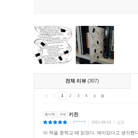
--- p.105
아까의 진공이 불현듯 말이 되어 머리를 스친다.
'유이치가 있으면 그 외에는 아무것도 필요없다.'
순간적인 일이었지만 나는 상당히 당황하였다. 너무
--- p.83
전체 리뷰
(307)
사람이란 상황이나 외부의 힘에 굴하는 것이 아니라 
싶지 않은 것이 끝나가고 있는데, 조금도 초초하거나 
1
2
3
4
천히 생각하고 싶다. 그러나 그때는 이미 늦다. 드
키친
종이책
구매
나는 정신을 가다듬고 나무 젓가락을 갈랐다. 배가
r******7
2021-09-13
신고
|
|
|
말 맛있다. 굉장한 맛이다.(중략) 그리하여 가게를 
서 있는 꼴이 되고 말았다. 내가 정말 무슨 생각을 
이 책을 중학교 때 읽었다. 재미있다고 생각했다