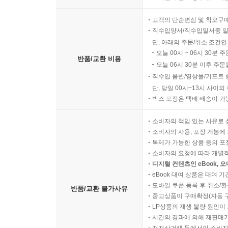
고객의 단순변심 및 착오구
직수입양서/직수입일서중 일
단, 아래의 주문/취소 조건인
오늘 00시 ~ 06시 30분 
반품/교환 비용
오늘 06시 30분 이후 주문
직수입 음반/영상물/기프트 
단, 당일 00시~13시 사이
박스 포장은 택배 배송이 가
소비자의 책임 있는 사유로 
소비자의 사용, 포장 개봉에 
복제가 가능한 상품 등의 포장을 
소비자의 요청에 따라 개별
디지털 컨텐츠인 eBook, 
eBook 대여 상품은 대여 기
모바일 쿠폰 등록 후 취소/환
반품/교환 불가사유
중고상품이 구매확정(자동 
LP상품의 재생 불량 원인이 기
시간의 경과에 의해 재판매가