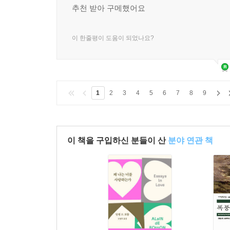
다. 흠칫 놀라 옆을 보니 우라라는 없었다. 강과, 나
추천 받아 구메했어요
--- p.187
이 한줄평이 도움이 되었나요?
그로부터 어언 4년 동안, 방울은 모든 낮과 밤, 모든
과 눈물, 좋아했던 음악과 텔레비젼 프로그램 - 둘
늘 딸랑딸랑 조그맣고 투명한 소리로 울렸다. 귓전을
1
2
3
4
5
6
7
8
9
--- p.144
이 책을 구입하신 분들이 산
분야 연관 책