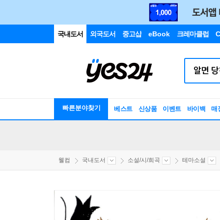
국내도서
외국도서
중고샵
eBook
크레마클럽
C
빠른분야찾기
베스트
신상품
이벤트
바이백
매
웰컴
국내도서
소설/시/희곡
테마소설