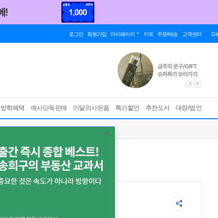
로그인
회원가입
마이페이지
카트
주문/배송
고객센터
Gl
름방학혜택
예사단독판매
이달의사은품
특가할인
추천도서
대량/법인
 ばなな
吉本 眞秀子
본명:요시모토 마호코