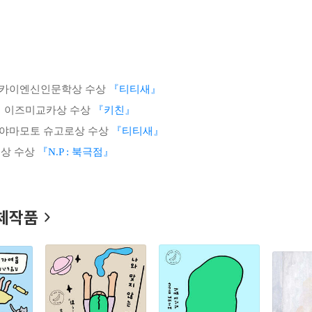
는 표현으로 젊은 여성들의 압도적인 사랑을 받으면서 '요시모토 바나
 『도마뱀』, 『멜랑코리아』, 『슬픈 예감』, 『하치의 마지막 연인』,
』 등이 있다.
하루키 와 함께 1980년대 후반부터 일본 독서 시장의 인기를 양분
 카이엔신인문학상 수상
『티티새』
나 현상」 이란 유행어를 낳았을 정도로 폭발적인 반응을 불러일으켰다.
회 이즈미교카상 수상
『키친』
어마한 판매부수를 기록했으며, 미국, 독일, 프랑스, 이탈리아, 노르웨이
개국에서 번역되어 바나나에게 세계적인 명성을 안겨준 작품이다. 『도마
 야마모토 슈고로상 수상
『티티새』
간되었다. 국제적인 감각을 지향하고자 '바나나'라는 성별 불명, 국적 
상 수상
『N.P : 북극점』
 세계적으로 250만 이상의 열성적인 팬들을 갖고 있다. 요시모토 바
 대극에서 출발한다. "소설을 통해서 한 편의 영화를 보거나 좋은 노
 것이 요시모토 바나나의 추구하는 문학관이다. 그는 독자들에게 고
체작품
살아간다는 시대적, 문화적 동질감을 가지고 있으면 누구라도 그녀의 
번히 등장하는 영화나, 만화, 유행가, 록 뮤직, TV드라마 등과 같은
장치로 사용되고 있다. 거꾸로 바나나의 소설『키친』과 『암리타』는
바나나의 『키친』은 상처 입은 사람들의 이야기이다. 죽음이라는 거
하고 성장해 가는 과정을 다루고 있다. 『키친』은 「키친」, 「만월