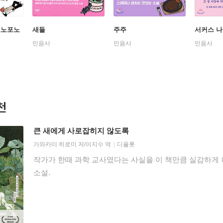
포노포노
새들
주주
서커스 
민음사
민음사
민음사
천
큰 새에게 사로잡히지 않도록
가와카미 히로미
저/
이지수
역
디플롯
작가가 한때 과학 교사였다는 사실을 이 책만큼 실감하게 
소설.