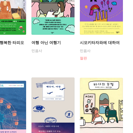
있으며 두 주인공이 서로의 상처를 보듬는 과정을 그린다.
럽게 거두어내는 두 젊은 남녀의 성장 이야기이다.
상을 타는 것”이라는 당찬 포부를 밝혔던 요시모토 바나나
전설을 낳았고 21세기 일본문학을 이끌어갈 대표적 작가로
 행복한 타피오
여행 아닌 여행기
시모키타자와에 대하여
도 하지 않을 거라는 작가 요시모토 바나나가 인생의 가장
민음사
민음사
를 넘어 어른이 되어가는 과정에서 바깥 세상을 만나고 그
절판
작품들, 예컨대 『키친』이나 『도마뱀』에서처럼 『허니
끔찍한 행각을 벌이던 부모의 집단 자살을 겪은 십대 소년
의 것을 치유하게 되는 과정, 다른 사람의 영혼과 교류하며
『하치의 마지막 연인』『슬픈 예감』『멜랑코리아』『도마
『해피 해피 스마일』『데이지의 인생』 『도토리 자