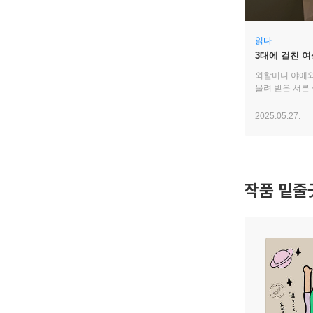
읽다
3대에 걸친 
외할머니 야에와
물려 받은 서른
2025.05.27.
작품 밑줄