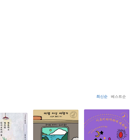
나 현상' 이라는 용어를 낳기도 했다. 주요 작품으로는
 『N.P : 북극점』, 『허니문』, 『암리타』, 『하드보일
하고 있는 바나나는 대중적으로도 「하루키 현상」 에 버금가
 1988년 초판을 찍은 『키친』은 지금까지 250만부가
, 스페인, 네덜란드, 중국, 이스라엘, 터키, 그리스 등 전
뱀』 역시 미국, 이탈리아, 프랑스, 그리스, 중국, 이스라
불명의 필명을 생각해 냈다고 하는 그는 아시아, 유럽, 미
나나의 문학은 기존의 일본 순수문학이 기본 덕목으로 삼았던
래를 들었을 때와 같은 감동을 전할 수 있다면 좋은 문
전적 교양 따위는 애초부터 요구하지 않는다. 같은 시대를
최신순
베스트순
세계에 쉽게 동참할 수 있다. 실제로 요시모토 바나나의
 대중적 소재는 그러한 시대적 동질감을 환기하기 위한 가장
 영화로 만들어져 호평을 받기도 했다.
부할 수 없는 현상 앞에 사랑하는 사람을 잃은 사람들이 상
」, 「달빛 그림자」라는 세 개의 단편으로 구성되어 있는