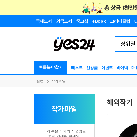
국내도서
외국도서
중고샵
eBook
크레마클럽
C
빠른분야찾기
베스트
신상품
이벤트
바이백
매
웰컴
작가파일
해외작가
작가파일
작가 혹은 작가와 작품명을
함께 검색해 보세요.