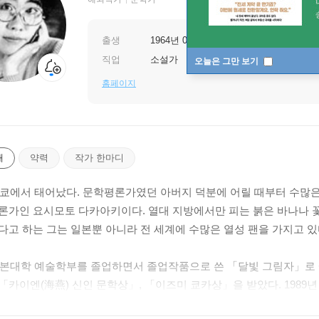
출생
1964년 07월 24일
직업
소설가
오늘은 그만 보기
홈페이지
개
약력
작가 한마디
 도쿄에서 태어났다. 문학평론가였던 아버지 덕분에 어릴 때부터 수많
론가인 요시모토 다카아키이다. 열대 지방에서만 피는 붉은 바나나 꽃
다고 하는 그는 일본뿐 아니라 전 세계에 수많은 열성 팬을 가지고 있
 일본대학 예술학부를 졸업하면서 졸업작품으로 쓴 「달빛 그림자」로 
「카이엔(海燕) 신인 문학상」, 「이즈미 쿄카상」을 받았다. 1989
 상을 받아 화제가 되었다. 요시모토 바나나는 젊은 여자들의 일상 