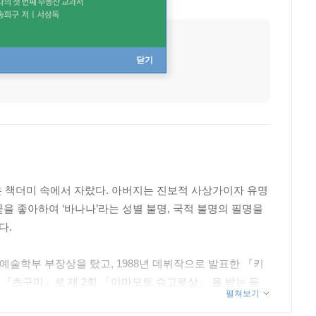
출생지
일본 도쿄
데뷔작
키친
닫기
은 책더미 속에서 자랐다. 아버지는 진보적 사상가이자 유명
을 좋아하여 ‘바나나’라는 성별 불명, 국적 불명의 필명을
다.
예술학부 부장상을 탔고, 1988년 데뷔작으로 발표한 『키
년 『츠구미』로 제 2회 「야마모토 슈고로상」 을 받는 등
펼쳐보기
언어를 그대로 옮겨 놓은 듯한 문체에 순정 만화에 나오는