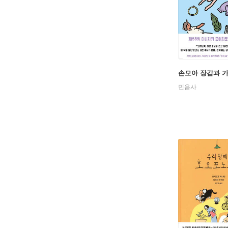
데, 「키
「달빛 그
1988년
는 이후 
손모아 장갑과 
꼽히고 있
민음사
황홀한 시
것을 감싸
문』의 주
과 부모의
세상의 신
이외의 작
뱀』『암리
매』등이 