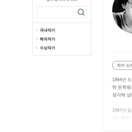
국내작가
해외작가
수상작가
작가 소
1964년
한 문학평
생각해 냈
1987년
친』으로 
발표작마다