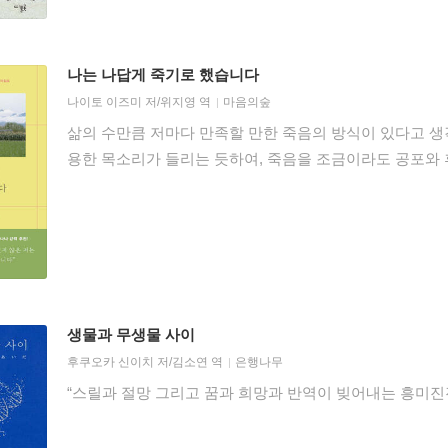
나는 나답게 죽기로 했습니다
나이토 이즈미
저/
위지영
역
마음의숲
삶의 수만큼 저마다 만족할 만한 죽음의 방식이 있다고 생
용한 목소리가 들리는 듯하여, 죽음을 조금이라도 공포와 
생물과 무생물 사이
후쿠오카 신이치
저/
김소연
역
은행나무
“스릴과 절망 그리고 꿈과 희망과 반역이 빚어내는 흥미진진