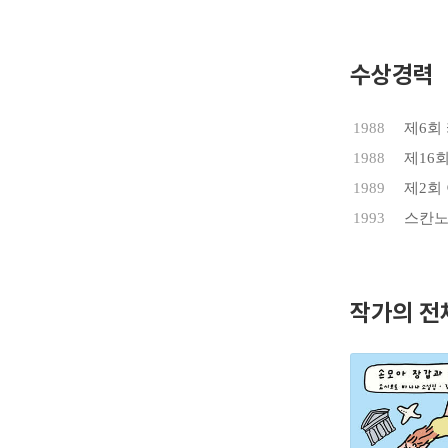
친밀감 있
『키친』,
드 하드럭
수상경력
무라카미 
1988
제6회
는 「바나
1988
제16
넘는 어마
세계 18
1989
제2회
엘에서 출
1993
스칸노
국 등 전
엄숙주의의
학"이라는
작가의 전
살아왔고 
소설에 빈
효과적인 
요시모토 
처를 극복