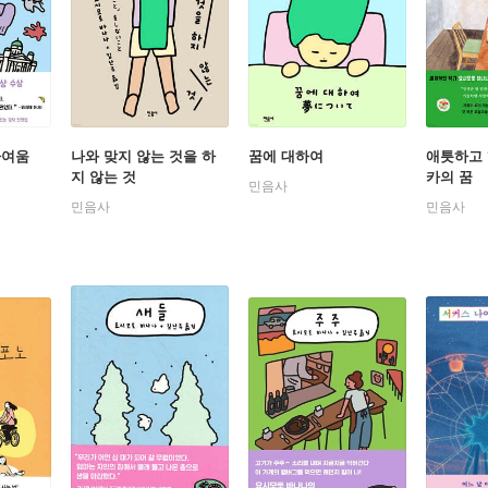
친」과 「만월」은 마치 한 편의 소설처럼 하나의 이야기로 연결되어 
림자」는 신비롭고 몽환적인 분위기 속에서 죽은 자의 기억을 자연스
 『키친』으로 화려한 문학적 데뷔를 하며 “나의 최종 목표는 노벨문학
활발한 작품활동과 수상경력을 쌓으며 1990년대 일본문학에 하나의 
가여움
나와 맞지 않는 것을 하
꿈에 대하여
애틋하고
다. 정작 자신은 한번도 결혼하겠다는 생각을 해본 적이 없고 앞으로
지 않는 것
카의 꿈
민음사
기에 바치는 찬가 『허니문』은 사랑과 꿈이 필요한 십대들이 사춘기
민음사
민음사
안게 되기까지의 방황을 그린 소설이다. 요시모토 바나나의 다른 
인공들도 자기만의 비밀과 상처를 안고 살아간다. 사교 집단에 속해 
 이혼을 경험한 십대 소녀가 서로 다른 사람의 상처를 이해하며 자기
비로움에 눈떠 가는 과정을 바나나 특유의 담백한 문체로 들려준다.
품으로 『불륜과 남미』『몸은 모든 것을 알고 있다』『티티새』
타』『하드보일드 하드 럭』『하얀 강, 배』『아르헨티나 할머니』
있다.