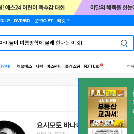
D/LP
DVD/BD
문구
/GIFT
티켓
독서유형검사
RBTI Lab
장안내
채널예스
사락
예스펀딩
클래스24
여
독서유형검사
요시모토 바나나
Banana Yoshimoto
よしもと
해외작가
문학가