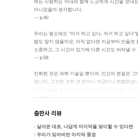
에는 사랑하는 아내와 함께 느긋하게 시간을 보내는
아니었을까 생각합니다.
--- p.40
우리는 평소에도 “이거 하고 싶다, 저거 하고 싶다”
람도 많지 않을까요. 아직 없다면 지금부터 만들면 
소중하고, 그 시간이 있기에 다른 시간도 버텨낼 수
--- p.58
진화한 것은 과학 기술일 뿐이며, 인간의 본질은 그대
집니다. 그것은 수천 년 전이나 지금이나 변함없습
과학 기술을 부정하려는 것은 아닙니다. 다만, ‘진
--- p.73
출판사 리뷰
사람은 태어나서 죽을 때까지 수많은 인연을 만납니다
수많은 관계가 가깝다가 멀어지고, 때로는 다시 가까
· 살아온 대로, 나답게 마지막을 맞이할 수 있다면
함께해 주는 사람이 있습니다. 친구여도 좋고 이웃이
: 우리가 잊어버린 마지막 풍경
실만으로도 충분합니다. 살아가며 만남을 소중히 여