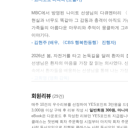
이 책에는 저자가 배웅한 스물한 명의 이야기가 담겨
“이건 할머니가 인생의 마지막 시련을 잘 이겨내고
날까지 자신의 일상을 지켰다는 것이다.
지?”
MBC에서 방영된 나이토 선생님의 다큐멘터리 
“네.”
현실과 너무도 똑같아 그 감동과 충격이 아직도 가슴
평생의 꿈이었던, 고향 땅에서 무를 키우고 싶어 했
“그때 선배들이 교장 선생님께 졸업장을 받지?”
가족들의 아름다운 마무리와 추억이 뭉클하게 그려
튀김’을 먹기 위해 원정을 떠난 다다오 씨, 그리
“네, 받아요.”
이야기다.
했던 에이 로쿠스케 씨. 로쿠스케 씨는 아내를 먼저
“이건 할머니 인생의 졸업장이야. 이제 할머니는 받으
- 김현주 (배우, 〈CBS 행복한동행〉 진행자)
--- pp.194-195
“마지막 시간을 어디에서 보내고 싶어?”
2026년 봄, 자전거를 타고 논둑길을 달려 환자
“집에 있고 싶어. 내가 제일 좋아하는 이 소파에서 
선생님은 환자의 마음을 가장 잘 읽는 의사였다. 
자신의 불행에 대해 불평이나 원망 없이 담담하게 
속에서 환자들을 배웅하는 선생님을 통해 나는 가장
상황이 닥쳐서야 생각한 것이 아니었습니다.
아내가 바란 것은 특별한 무언가가 아니었다. 그저 
- 고희영 (영화 감독)
“죽음에 관한 이야기는 건강할 때 휘파람 불며 해야 
싶다고. 그리고 그는 정말 그렇게, 휘파람 불듯 자
그 말이 유독 인상 깊었습니다.
오늘처럼 떠났다.
회원리뷰
(29건)
--- p.237
매주 10건의 우수리뷰를 선정하여 YES포인트 3만원을 드
이는 단순한 위안이 아니다. 익숙한 환경에서 일상
3,000원 이상 구매 후 리뷰 작성 시
일반회원 300원, 마니아
나이토 이즈미는 말한다. “죽음은 특별한 사건이 아
eBook은 다운로드 후 작성한 리뷰만 YES포인트 지급됩니
다른 이름이다.
클래스는 첫번째 회차 주문확정 시점부터 마지막 회차 주문
사락 독서모임으로 진행된 클래스는 사락 독서모임 게시판