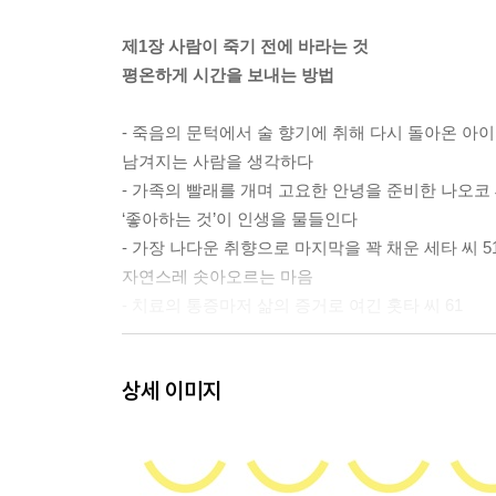
제1장 사람이 죽기 전에 바라는 것
평온하게 시간을 보내는 방법
- 죽음의 문턱에서 술 향기에 취해 다시 돌아온 아이
남겨지는 사람을 생각하다
- 가족의 빨래를 개며 고요한 안녕을 준비한 나오코 
‘좋아하는 것’이 인생을 물들인다
- 가장 나다운 취향으로 마지막을 꽉 채운 세타 씨 5
자연스레 솟아오르는 마음
- 치료의 통증마저 삶의 증거로 여긴 홋타 씨 61
제2장 사람은 살아온 대로 죽어간다
상세 이미지
변함없는 일상
- 떠난 뒤에도 해마다 봄 벚꽃으로 찾아올 우도 씨 7
인생 마지막 친구