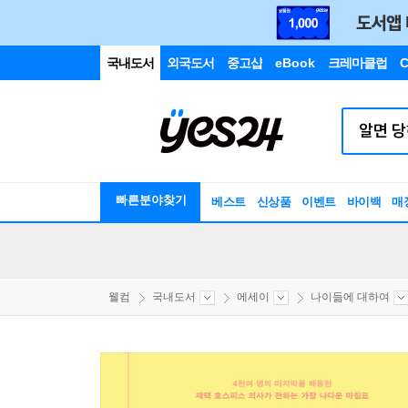
국내도서
외국도서
중고샵
eBook
크레마클럽
C
빠른분야찾기
베스트
신상품
이벤트
바이백
매
웰컴
국내도서
에세이
나이듦에 대하여