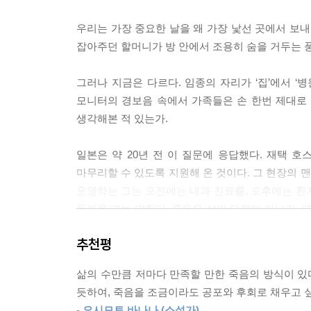
--- pp.90-91
우리는 가장 중요한 날을 왜 가장 낯선 곳에서 보내
잡아주던 할머니가 방 안에서 조용히 숨을 거두는 
봄이 시작될 무렵 방문했을 때 문을 열자마자 향긋한
한 딸기였고 값도 꽤 나가 보였습니다. 함께 먹는 
그러나 지금은 다르다. 임종의 자리가 ‘집’에서 ‘
게 눈물이 날 뻔했습니다.
모니터의 경보음 속에서 가족들은 손 한번 제대로 
그것은 슬픔의 눈물이 아니라 두 사람의 사랑에 대
생각해본 적 있는가.
--- p.105
일본은 약 20년 전 이 질문에 응답했다. 재택 
“하지만 선생님, 저는 기쁩니다. 지난번 선생님 강
마무리할 수 있도록 지원해 온 것이다. 그 현장의 
통증이 사라지면 가족을 위해 더 일할 수 있을 테니
운영하는 그는 오전에는 내과 진료를, 오후에는 환
그의 눈에는 망설임의 흔적이 없었습니다. 남은 시
돌아온 그는 말한다. 죽음은 삶의 단절이 아니라, 
--- p.142
그것이 가능하다고 믿는다.
추천평
가까운 사람의 죽음은 인생에서 몇 번 오지 않는 큰
· 죽기 전날에도 빨래를 개고, 벚꽃을 보러 가고, 술
엇인지, 우리의 인생을 가치 있게 만드는 것이 무엇
삶의 수만큼 저마다 만족할 만한 죽음의 방식이 
: 나답게 떠난 스물한 명의 이야기
--- p.178
듯하여, 죽음을 조금이라도 공포와 후회로 채우고 싶
- 요시모토 바나나 (소설가)