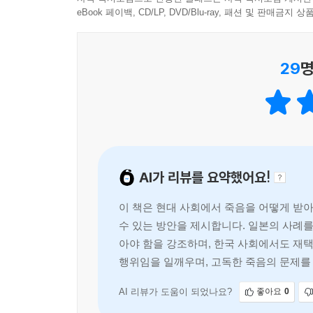
eBook 페이백, CD/LP, DVD/Blu-ray, 패션 및 판매금
· 잘 살고 싶다면, 한 번쯤 죽음을 생각해 보아야 한
: 나의 마지막을 상상하는 용기
29
명
2024년 3월 제정된 돌봄통합지원법이 2026년
곳에서 의료·요양·돌봄 서비스를 통합적으로 받을 수
그러나 현실은 기대를 따라가지 못하고 있다. 실
상태로 본사업을 맞이해야 하는 곳도 상당수다. 제도의
먼저 걸어온 일본의 경험은 우리에게 절실한 나침반
AI가 리뷰를 요약했어요!
저자인 나이토 이즈미는 묻는다. 우리는 왜 탄생
이 책은 현대 사회에서 죽음을 어떻게 받
산파가 있어 아이를 받아주던 시절이 있었다. 지금 
수 있는 방안을 제시합니다. 일본의 사례를
격리시킨 대가는 생각보다 크다. 저자는 말한다.
아야 함을 강조하며, 한국 사회에서도 재
행위임을 일깨우며, 고독한 죽음의 문제를
탄생과 죽음은 서로 방향이 다르지만 어딘가 닮은 
축복하면서 죽음은 모르는 체합니다.
AI 리뷰가 도움이 되었나요?
좋아요
0