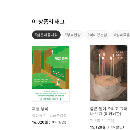
이 상품의 태그
#삶은아름다워
#행복한삶
#의미있는삶
#삶과죽음
제철 행복
좋은 일이 오려고 그러
나 보다 (리커버판)
김신지 저
인플루엔셜
|
박여름 저
히읏
|
16,020
원
(10% 할인)
15,120
원
(10% 할인)