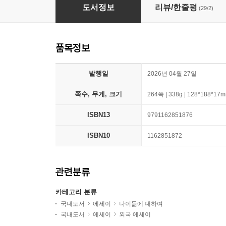
나는 나답게 죽기로 했습니다
도서정보
리뷰/한줄평
(29/2)
품목정보
발행일
2026년 04월 27일
쪽수, 무게, 크기
264쪽 | 338g | 128*188*17
ISBN13
9791162851876
ISBN10
1162851872
관련분류
카테고리 분류
국내도서
에세이
나이듦에 대하여
국내도서
에세이
외국 에세이