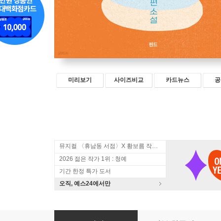
미리보기
사이즈비교
카드뉴스
공
뮤지컬 〈휴남동 서점〉X 황보름 작가 북토크
2026 젊은 작가 1위 : 청예
기간 한정 특가 도서
오직, 예스24에서만
구름이 겹치면