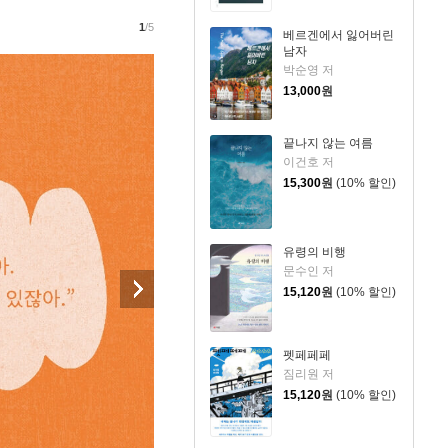
1
/5
베르겐에서 잃어버린
남자
박순영 저
13,000
원
끝나지 않는 여름
이건호 저
15,300
원
(10% 할인)
유령의 비행
문수인 저
15,120
원
(10% 할인)
펫페페페
짐리원 저
15,120
원
(10% 할인)