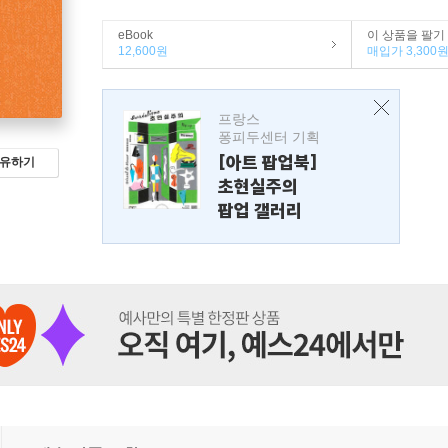
eBook
이 상품을 팔기
12,600원
매입가 3,300
프랑스
퐁피두센터 기획
[아트 팝업북]
유하기
초현실주의
팝업 갤러리