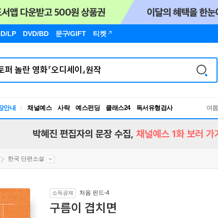
D/LP
DVD/BD
문구
/GIFT
티켓
독서유형검사
장안내
채널예스
사락
예스펀딩
클래스24
여
RBTI Lab
독서유형검사
박혜진 편집자의 문장 수집,
채널예스 1화 보러 가
한국 단편소설
처음 핀드-4
소득공제
구름이 겹치면