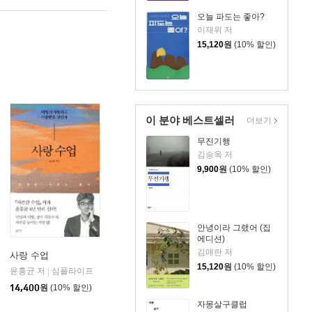
오늘 파도는 좋아?
이재위 저
15,120
원
(10% 할인)
이 분야 베스트셀러
더보기
무진기행
김승옥 저
9,900
원
(10% 할인)
안녕이라 그랬어 (집
에디션)
김애란 저
사랑 수업
15,120
원
(10% 할인)
윤홍균 저
심플라이프
|
14,400
원
(10% 할인)
자몽살구클럽