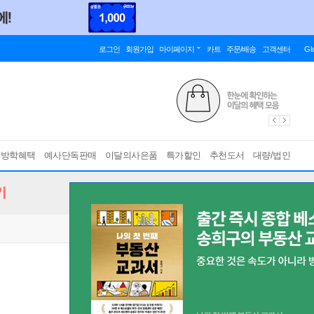
로그인
회원가입
마이페이지
카트
주문/배송
고객센터
Gl
름방학혜택
예사단독판매
이달의사은품
특가할인
추천도서
대량/법인
기