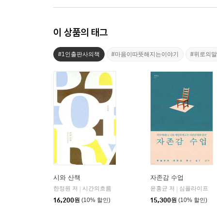
이 상품의 태그
#1인출판사의책
#마음이따뜻해지는이야기
#위로의말
시와 산책
자존감 수업
한정원 저
시간의흐름
윤홍균 저
심플라이프
|
|
16,200
원
(10% 할인)
15,300
원
(10% 할인)