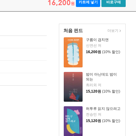
16,200
카트에 넣기
바로구매
원
처음 핀드
더보기
구름이 겹치면
신연선 저
16,200
원
(10% 할인)
밤이 아닌데도 밤이
되는
최리외 저
15,120
원
(10% 할인)
허투루 읽지 않으려고
전승민 저
15,120
원
(10% 할인)