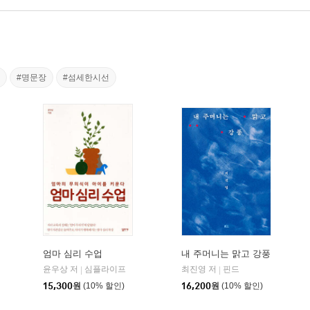
#명문장
#섬세한시선
엄마 심리 수업
내 주머니는 맑고 강풍
윤우상 저
심플라이프
최진영 저
핀드
|
|
15,300
원
(10% 할인)
16,200
원
(10% 할인)