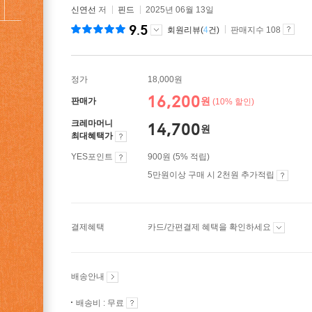
신연선
저
핀드
2025년 06월 13일
9.5
회원리뷰(
4
건)
판매지수 108
정가
18,000원
16,200
원
판매가
(10% 할인)
크레마머니
14,700
원
최대혜택가
YES포인트
900원 (5% 적립)
5만원이상 구매 시 2천원 추가적립
결제혜택
카드/간편결제 혜택을 확인하세요
배송안내
배송비 : 무료