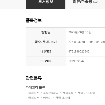
도서정보
리뷰/한줄평
(2/2)
품목정보
발행일
2025년 06월 13일
쪽수, 무게, 크기
276쪽 | 326g | 120*188*17
ISBN13
9791199022942
ISBN10
1199022942
관련분류
카테고리 분류
국내도서
소설/시/희곡
한국소설
한국 단편소설
국내도서
에세이
한국 에세이