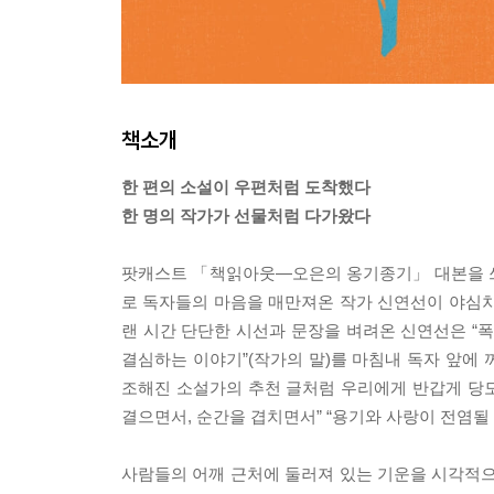
책소개
한 편의 소설이 우편처럼 도착했다
한 명의 작가가 선물처럼 다가왔다
팟캐스트 「책읽아웃―오은의 옹기종기」 대본을 쓰고,
로 독자들의 마음을 매만져온 작가 신연선이 야심차
랜 시간 단단한 시선과 문장을 벼려온 신연선은 “
결심하는 이야기”(작가의 말)를 마침내 독자 앞에 
조해진 소설가의 추천 글처럼 우리에게 반갑게 당도
결으면서, 순간을 겹치면서” “용기와 사랑이 전염될 
사람들의 어깨 근처에 둘러져 있는 기운을 시각적으