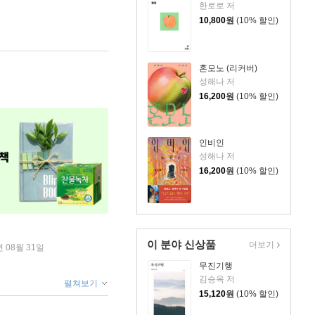
한로로 저
10,800
원
(10% 할인)
혼모노 (리커버)
성해나 저
16,200
원
(10% 할인)
인비인
성해나 저
16,200
원
(10% 할인)
이 분야 신상품
더보기
년 08월 31일
무진기행
김승옥 저
펼쳐보기
15,120
원
(10% 할인)