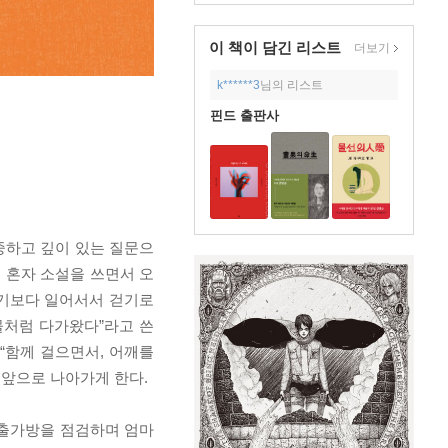
이 책이 담긴
리스트
더보기
k******3
님의 리스트
핀드 출판사
중하고 깊이 있는 질문으
 혼자 소설을 쓰면서 오
울기보다 일어서서 걷기로
물처럼 다가왔다”라고 쓴
“함께 걸으면서, 어깨를
 앞으로 나아가게 한다.
가출가방을 점검하며 엄마