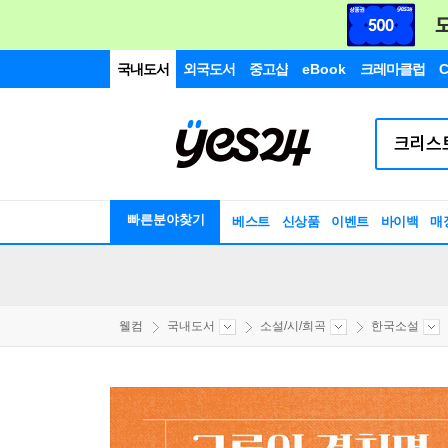
국내도서
외국도서
중고샵
eBook
크레마클럽
C
빠른분야찾기
베스트
신상품
이벤트
바이백
매
웰컴
국내도서
소설/시/희곡
한국소설