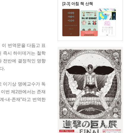
[2-3] 아침 책 산책
』이 번역문을 다듬고 표
된 즉시 하이데거는 철학
화 전반에 결정적인 영향
다.
교 이기상 명예교수가 독
히 이번 제2판에서는 존재
세계-내-존재”라고 번역한