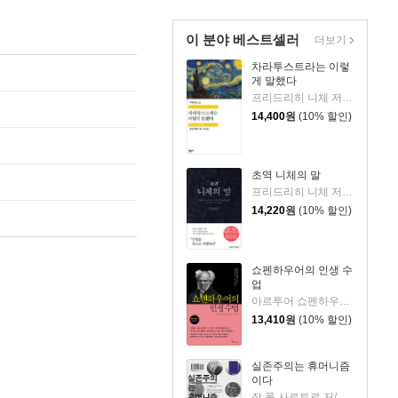
이 분야 베스트셀러
더보기
차라투스트라는 이렇
게 말했다
프리드리히 니체 저/장희창 역
14,400
원
(10% 할인)
초역 니체의 말
프리드리히 니체 저/시라토리 하루히코 편
14,220
원
(10% 할인)
쇼펜하우어의 인생 수
업
아르투어 쇼펜하우어 저/강현규 편/이상희 역
13,410
원
(10% 할인)
실존주의는 휴머니즘
이다
장 폴 사르트르 저/박정태 역