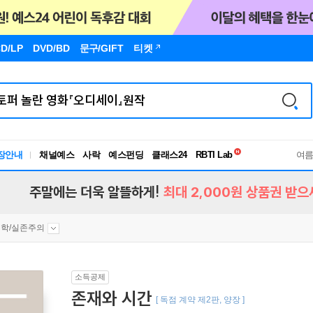
D/LP
DVD/BD
문구
/GIFT
티켓
독서유형검사
장안내
채널예스
사락
예스펀딩
클래스24
RBTI Lab
여
독서유형검사
주말에는 더욱 알뜰하게!
최대 2,000원 상품권 받으
학/실존주의
소득공제
존재와 시간
[ 독점 계약 제2판, 양장 ]