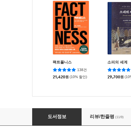
팩트풀니스
소피의 세계
138건
21,420
원
(10% 할인)
29,700
원
(1
존재와 시간
도서정보
리뷰/한줄평
(11/9)