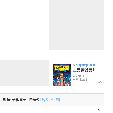
AD
이 책을 구입하신 분들이
많이 산 책
4
/4