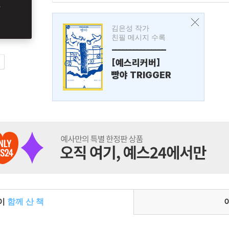
김은성 작가
친필 메시지 수록
---------------
[예스리커버]
빵야 TRIGGER
들이
함께 산 책