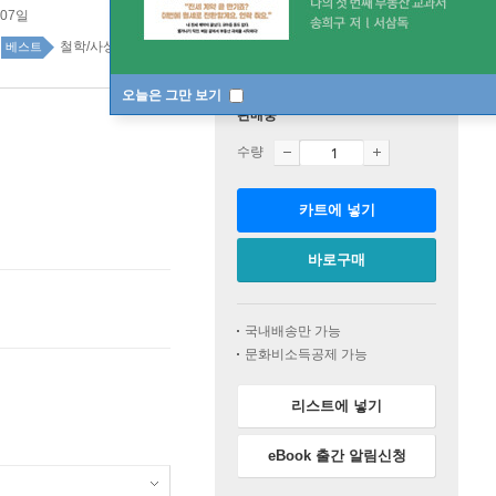
 07일
철학/사상 43위
철학/사상 top20 4주
베스트
오늘은 그만 보기
판매중
수량
카트에 넣기
바로구매
국내배송만 가능
문화비소득공제 가능
리스트에 넣기
eBook 출간 알림신청