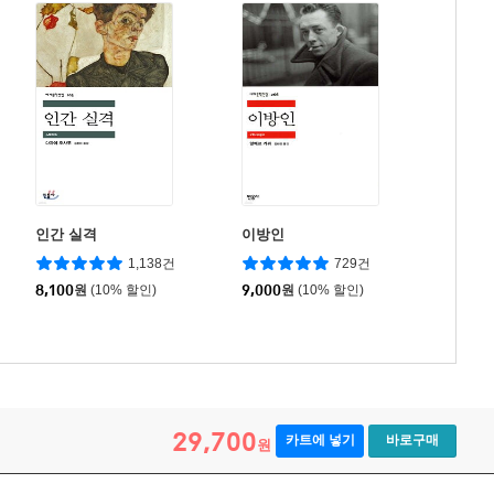
인간 실격
이방인
1,138건
729건
8,100
원
(10% 할인)
9,000
원
(10% 할인)
29,700
카트에 넣기
바로구매
원