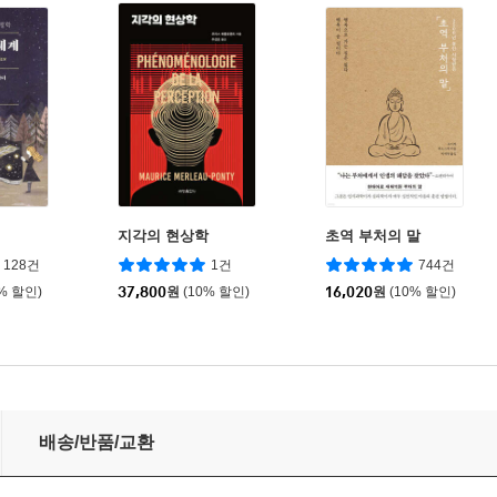
지각의 현상학
초역 부처의 말
128건
1건
744건
0% 할인)
37,800
원
(10% 할인)
16,020
원
(10% 할인)
배송/반품/교환