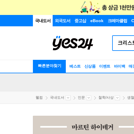
국내도서
외국도서
중고샵
eBook
크레마클럽
C
빠른분야찾기
베스트
신상품
이벤트
바이백
매
웰컴
국내도서
인문
철학/사상
생철