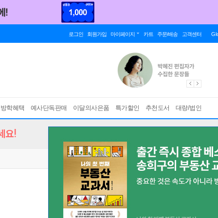
로그인
회원가입
마이페이지
카트
주문/배송
고객센터
Gl
름방학혜택
예사단독판매
이달의사은품
특가할인
추천도서
대량/법인
세요!