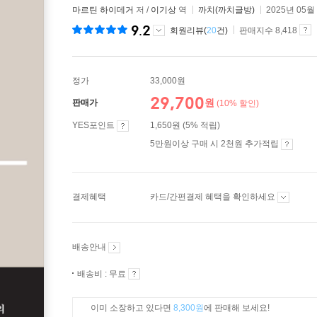
마르틴 하이데거
저 /
이기상
역
까치(까치글방)
2025년 05월
9.2
회원리뷰(
20
건)
판매지수 8,418
정가
33,000원
29,700
원
판매가
(10% 할인)
YES포인트
1,650원 (5% 적립)
5만원이상 구매 시 2천원 추가적립
결제혜택
카드/간편결제 혜택을 확인하세요
배송안내
배송비 : 무료
이미 소장하고 있다면
8,300원
에 판매해 보세요!