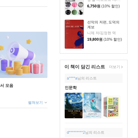
6,750
원
(10% 할인)
선악의 저편, 도덕의
계보
니체 저/김정현 역
19,800
원
(10% 할인)
이 책이 담긴
리스트
더보기
a****a
님의 리스트
도서 모음
인문학
펼쳐보기
d*********2
님의 리스트