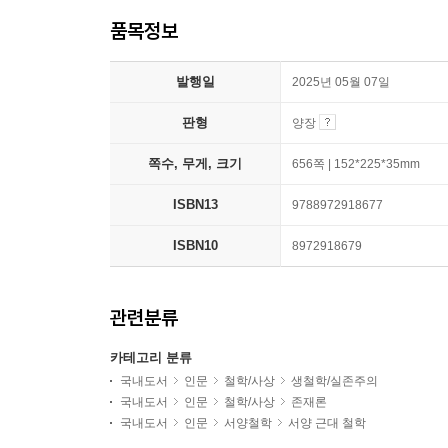
품목정보
발행일
2025년 05월 07일
판형
양장
쪽수, 무게, 크기
656쪽 | 152*225*35mm
ISBN13
9788972918677
ISBN10
8972918679
관련분류
카테고리 분류
국내도서
인문
철학/사상
생철학/실존주의
국내도서
인문
철학/사상
존재론
국내도서
인문
서양철학
서양 근대 철학