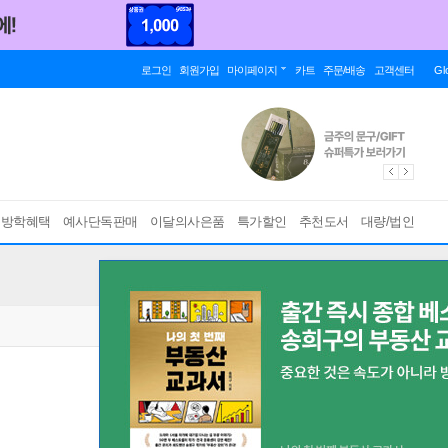
로그인
회원가입
마이페이지
카트
주문/배송
고객센터
Gl
름방학혜택
예사단독판매
이달의사은품
특가할인
추천도서
대량/법인