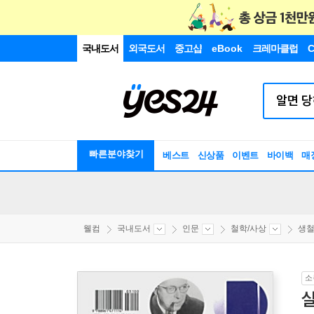
국내도서
외국도서
중고샵
eBook
크레마클럽
C
빠른분야찾기
베스트
신상품
이벤트
바이백
매
웰컴
국내도서
인문
철학/사상
생철
소