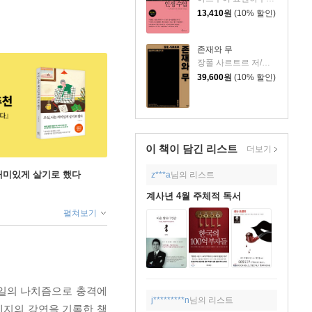
13,410
원
(10% 할인)
존재와 무
장폴 사르트르 저/변광배 역
39,600
원
(10% 할인)
이 책이 담긴
리스트
더보기
 재미있게 살기로 했다
z***a
님의 리스트
계사년 4월 주체적 독서
펼쳐보기
일의 나치즘으로 충격에
j*********n
님의 리스트
세지의 강연을 기록한 책