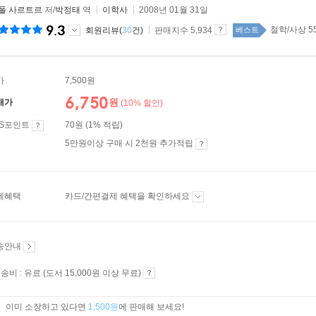
 폴 사르트르
저/
박정태
역
이학사
2008년 01월 31일
9.3
철학/사상 5
회원리뷰(
30
건)
판매지수 5,934
베스트
가
7,500원
6,750
원
매가
(10% 할인)
ES포인트
70원 (1% 적립)
5만원이상 구매 시 2천원 추가적립
제혜택
카드/간편결제 혜택을 확인하세요
송안내
송비 : 유료 (도서 15,000원 이상 무료)
이미 소장하고 있다면
1,500원
에 판매해 보세요!