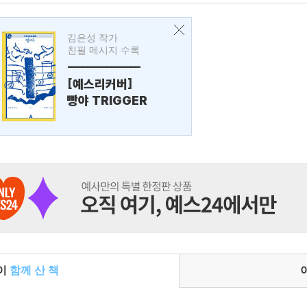
김은성 작가
친필 메시지 수록
---------------
[예스리커버]
빵야 TRIGGER
들이
함께 산 책