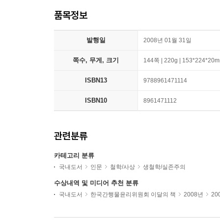
품목정보
발행일
2008년 01월 31일
쪽수, 무게, 크기
144쪽 | 220g | 153*224*20
ISBN13
9788961471114
ISBN10
8961471112
관련분류
카테고리 분류
국내도서
인문
철학/사상
생철학/실존주의
수상내역 및 미디어 추천 분류
국내도서
한국간행물윤리위원회 이달의 책
2008년
20