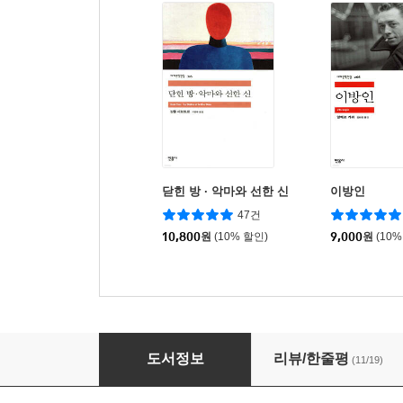
닫힌 방 · 악마와 선한 신
이방인
47건
10,800
원
(10% 할인)
9,000
원
(10%
실존주의는 휴머니즘이다
도서정보
리뷰/한줄평
(11/19)