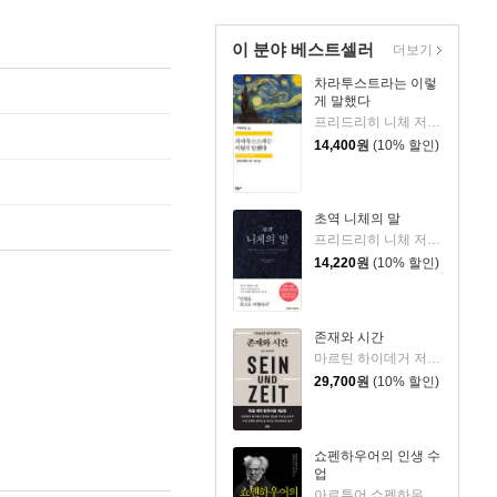
이 분야 베스트셀러
더보기
차라투스트라는 이렇
게 말했다
프리드리히 니체 저/장희창 역
14,400
원
(10% 할인)
초역 니체의 말
프리드리히 니체 저/시라토리 하루히코 편
14,220
원
(10% 할인)
존재와 시간
마르틴 하이데거 저/이기상 역
29,700
원
(10% 할인)
쇼펜하우어의 인생 수
업
아르투어 쇼펜하우어 저/강현규 편/이상희 역