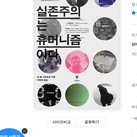
장
정
판
Y
결
배
배
사이즈비교
공유하기