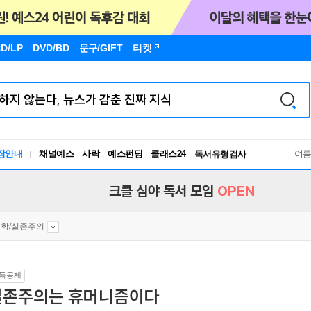
D/LP
DVD/BD
문구
/GIFT
티켓
장안내
채널예스
사락
예스펀딩
클래스24
독서유형검사
여
RBTI Lab
독서유형검사
크클 심야 독서 모임
OPEN
학/실존주의
득공제
실존주의는 휴머니즘이다