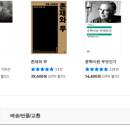
존재와 무
문학이란 무엇인가
729건
13건
118건
 할인)
39,600
원
(10% 할인)
14,400
원
(10% 할인)
배송/반품/교환