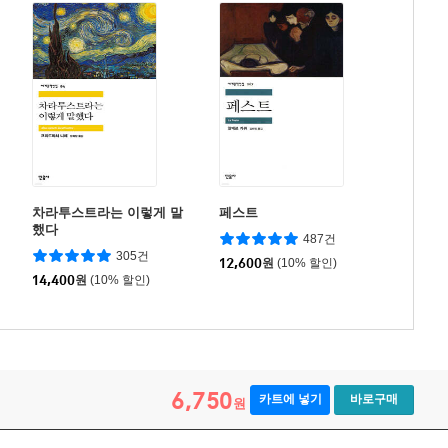
차라투스트라는 이렇게 말
페스트
했다
487건
305건
12,600
원
(10% 할인)
14,400
원
(10% 할인)
6,750
카트에 넣기
바로구매
원