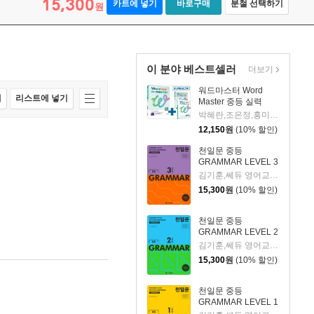
15,300
카트에 넣기
바로구매
분철 선택하기
원
이 분야 베스트셀러
더보기
워드마스터 Word
매
리스트에 넣기
Master 중등 실력
박혜란,조은정,홍미정 공저
12,150
원
(10% 할인)
천일문 중등
GRAMMAR LEVEL 3
김기훈,쎄듀 영어교육연구센터 저
15,300
원
(10% 할인)
천일문 중등
GRAMMAR LEVEL 2
김기훈,쎄듀 영어교육연구센터 저
15,300
원
(10% 할인)
천일문 중등
GRAMMAR LEVEL 1