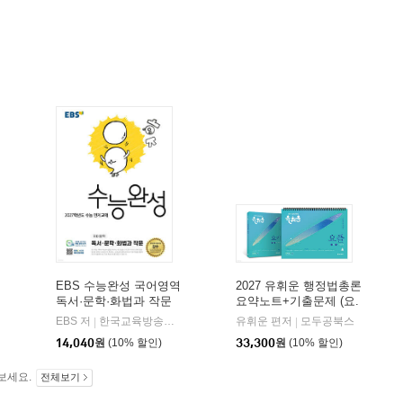
EBS 수능완성 국어영역
2027 유휘운 행정법총론
독서·문학·화법과 작문
요약노트+기출문제 (요.
(2026년)
플.)
비상교육
EBS 저
한국교육방송공사
유휘운 편저
모두공북스
|
|
|
14,040
원
(10% 할인)
33,300
원
(10% 할인)
보세요.
전체보기