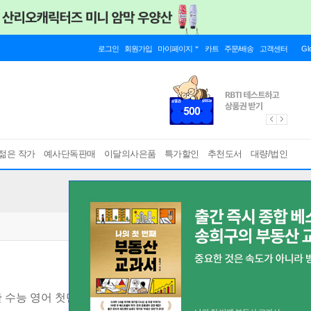
로그인
회원가입
마이페이지
카트
주문/배송
고객센터
Gl
젊은 작가
예사단독판매
이달의사은품
특가할인
추천도서
대량/법인
 수능 영어 첫단추