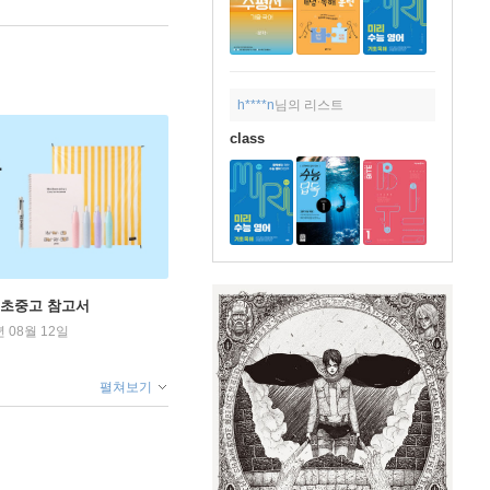
h****n
님의 리스트
class
 초중고 참고서
년 08월 12일
펼쳐보기