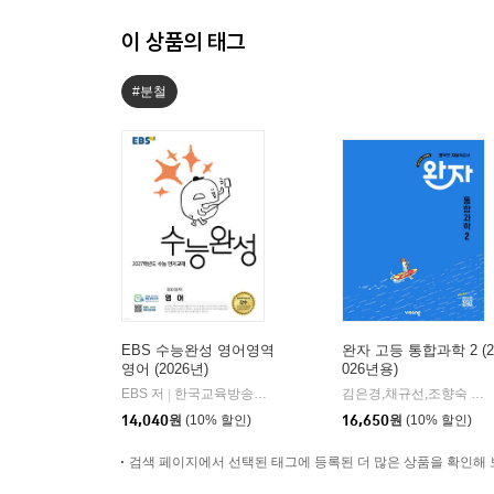
이 상품의 태그
#분철
EBS 수능완성 영어영역
완자 고등 통합과학 2 (2
영어 (2026년)
026년용)
EBS 저
한국교육방송공사
김은경,채규선,조향숙 등저
|
14,040
원
(10% 할인)
16,650
원
(10% 할인)
검색 페이지에서 선택된 태그에 등록된 더 많은 상품을 확인해 