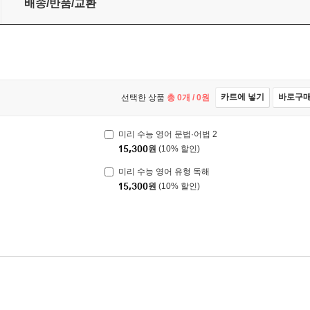
배송/반품/교환
카트에 넣기
바로구
선택한 상품
총
0
개 /
0
원
미리 수능 영어 문법·어법 2
15,300
원
(10% 할인)
미리 수능 영어 유형 독해
15,300
원
(10% 할인)