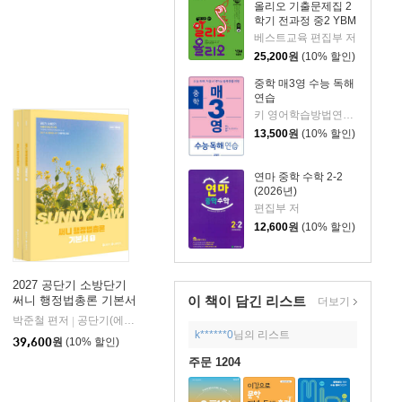
올리오 기출문제집 2
학기 전과정 중2 YBM
박준언 (2026년)
베스트교육 편집부 저
25,200
원
(10% 할인)
중학 매3영 수능 독해
연습
키 영어학습방법연구소 저
13,500
원
(10% 할인)
연마 중학 수학 2-2
(2026년)
편집부 저
12,600
원
(10% 할인)
2027 공단기 소방단기
이 책이 담긴
리스트
써니 행정법총론 기본서
더보기
박준철 편저
공단기(에스티유니타스)
|
k******0
님의 리스트
39,600
원
(10% 할인)
주문 1204