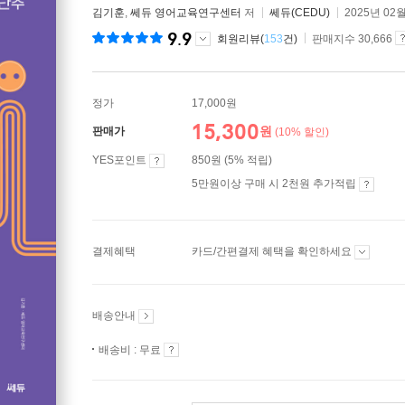
김기훈
,
쎄듀 영어교육연구센터
저
쎄듀(CEDU)
2025년 02
9.9
회원리뷰(
153
건)
판매지수 30,666
정가
17,000원
15,300
원
판매가
(10% 할인)
YES포인트
850원 (5% 적립)
5만원이상 구매 시 2천원 추가적립
결제혜택
카드/간편결제 혜택을 확인하세요
배송안내
배송비 : 무료