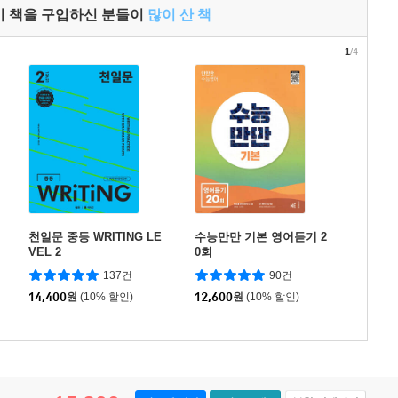
이 책을 구입하신 분들이
많이 산 책
1
/4
천일문 중등 WRITING LE
수능만만 기본 영어듣기 2
VEL 2
0회
137건
90건
14,400
원
(10% 할인)
12,600
원
(10% 할인)