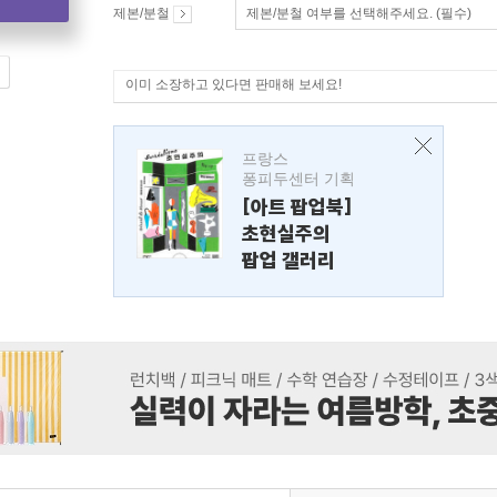
제본/분철
제본/분철 여부를 선택해주세요. (필수)
이미 소장하고 있다면 판매해 보세요!
프랑스
퐁피두센터 기획
[아트 팝업북]
초현실주의
팝업 갤러리