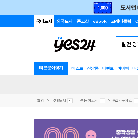
국내도서
외국도서
중고샵
eBook
크레마클럽
C
빠른분야찾기
베스트
신상품
이벤트
바이백
매
웰컴
국내도서
중등참고서
중2 - 문제집