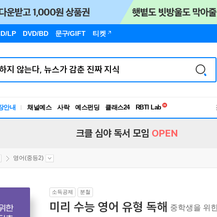
D/LP
DVD/BD
문구
/GIFT
티켓
독서유형검사
장안내
채널예스
사락
예스펀딩
클래스24
RBTI Lab
독서유형검사
크클 심야 독서 모임
OPEN
영어(중등2)
소득공제
분철
미리 수능 영어 유형 독해
중학생을 위한