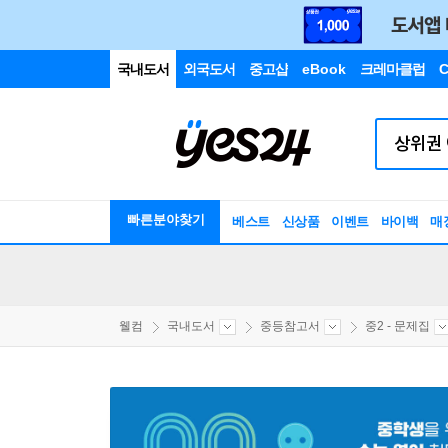
국내도서
외국도서
중고샵
eBook
크레마클럽
C
빠른분야찾기
베스트
신상품
이벤트
바이백
매
웰컴
국내도서
중등참고서
중2 - 문제집