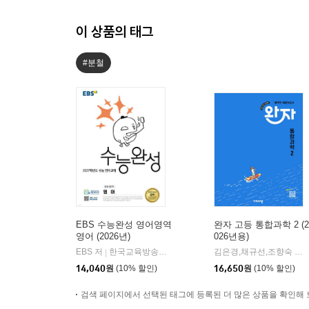
이 상품의 태그
#분철
EBS 수능완성 영어영역
완자 고등 통합과학 2 (2
영어 (2026년)
026년용)
EBS 저
한국교육방송공사
김은경,채규선,조향숙 등저
|
14,040
원
(10% 할인)
16,650
원
(10% 할인)
검색 페이지에서 선택된 태그에 등록된 더 많은 상품을 확인해 