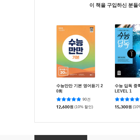
이 책을 구입하신 분
수능만만 기본 영어듣기 2
수능 딥독 중
0회
LEVEL 1
90건
12,600
원
(10% 할인)
15,300
원
(10