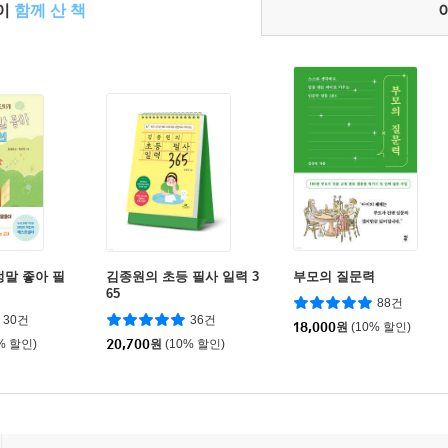
들이
함께 산 책
정말 좋아 필
김종원의 초등 필사 일력 3
부모의 질문력
65
88건
30건
36건
18,000
원
(10% 할인)
% 할인)
20,700
원
(10% 할인)