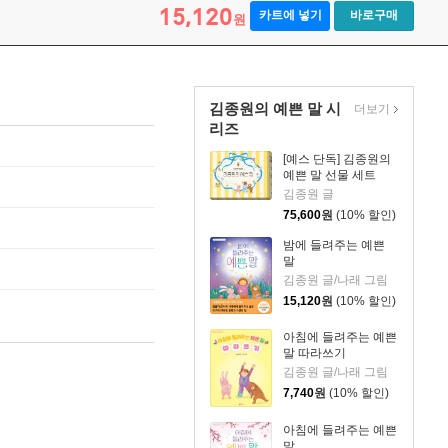
15,120
카트에 넣기
바로구매
원
김종원의 예쁜 말 시
더보기
리즈
[예스 단독] 김종원의
예쁜 말 선물 세트
김종원 글
75,600
원
(10% 할인)
밤에 들려주는 예쁜
말
김종원 글/나래 그림
15,120
원
(10% 할인)
아침에 들려주는 예쁜
말 따라쓰기
김종원 글/나래 그림
7,740
원
(10% 할인)
아침에 들려주는 예쁜
말