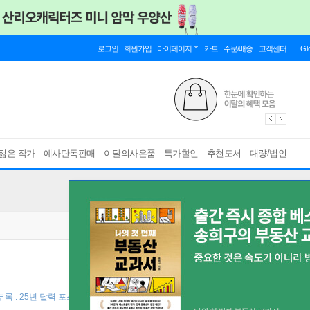
로그인
회원가입
마이페이지
카트
주문/배송
고객센터
Gl
젊은 작가
예사단독판매
이달의사은품
특가할인
추천도서
대량/법인
록 : 25년 달력 포스터 (책과 랩핑) ]