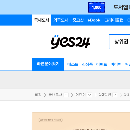
국내도서
외국도서
중고샵
eBook
크레마클럽
C
빠른분야찾기
베스트
신상품
이벤트
바이백
매
웰컴
국내도서
어린이
1-2학년
1-