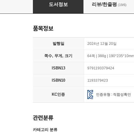
친구에게 들려주는 씩씩한 말
도서정보
리뷰/한줄평
(19/6)
품목정보
발행일
2024년 12월 20일
쪽수, 무게, 크기
64쪽 | 388g | 190*235*10m
ISBN13
9791193379424
ISBN10
1193379423
KC인증
인증유형 : 적합성확인
관련분류
카테고리 분류