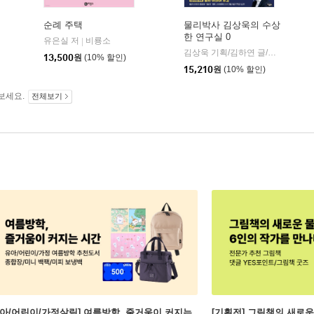
순례 주택
물리박사 김상욱의 수상
한 연구실 0
유은실 저
비룡소
|
학동네
김상욱 기획/김하연 글/정순규 그림
13,500
원
(10% 할인)
15,210
원
(10% 할인)
보세요.
전체보기
유아/어린이/가정살림] 여름방학, 줄거움이 커지는
[기획전] 그림책의 새로운