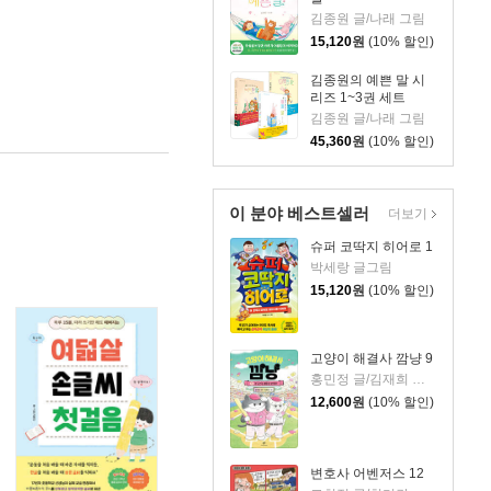
김종원 글/나래 그림
15,120
원
(10% 할인)
김종원의 예쁜 말 시
리즈 1~3권 세트
김종원 글/나래 그림
45,360
원
(10% 할인)
이 분야 베스트셀러
더보기
슈퍼 코딱지 히어로 1
박세랑 글그림
15,120
원
(10% 할인)
고양이 해결사 깜냥 9
홍민정 글/김재희 그림
12,600
원
(10% 할인)
변호사 어벤저스 12