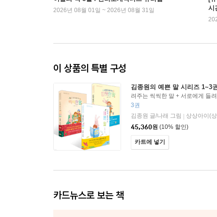
시
2026년 08월 01일 ~ 2026년 08월 31일
20
이 상품의 특별 구성
김종원의 예쁜 말 시리즈 1~3
려주는 씩씩한 말 + 서로에게 들려
에게 들려주는 예쁜 말 세트
3권
김종원 글/나래 그림
상상아이(상
|
45,360
원
(10% 할인)
카트에 넣기
카드뉴스로 보는 책