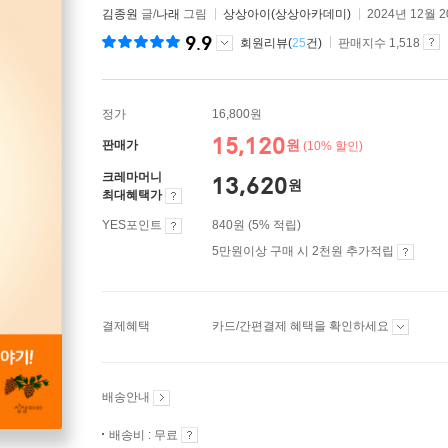
김종원
글/
나래
그림
상상아이(상상아카데미)
2024년 12월 
9.9
회원리뷰(
25
건)
판매지수 1,518
정가
16,800원
15,120
원
판매가
(10% 할인)
크레마머니
13,620
원
최대혜택가
YES포인트
840원 (5% 적립)
5만원이상 구매 시 2천원 추가적립
결제혜택
카드/간편결제 혜택을 확인하세요
배송안내
배송비 : 무료