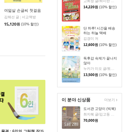
고희정 글/최미란 그림/신주영 감수
14,220
원
(10% 할인)
여덟살 손글씨 첫걸음
김해선 글
서교책방
|
아울북
|
15,120
원
(10% 할인)
단 하루! 시간을 배송
하는 하늘 택배
김경미 저
12,600
원
(10% 할인)
독후감 숙제가 끝나지
않아
누카가 미오 글/토티 그림/김지영 역
13,500
원
(10% 할인)
이 분야 신상품
더보기
도서관 고양이 (빅북)
최지혜 글/김고둥 그림
70,000
원
 물결 : 6인의 그림책 작가