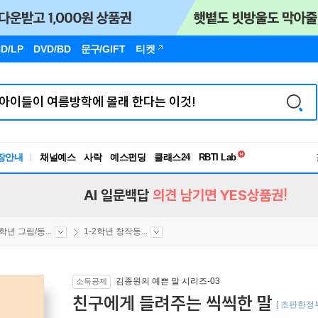
D/LP
DVD/BD
문구
/GIFT
티켓
독서유형검사
장안내
채널예스
사락
예스펀딩
클래스24
RBTI Lab
독서유형검사
AI 일문백답
의견 남기면 YES상품권!
2학년 그림/동...
1-2학년 창작동...
김종원의 예쁜 말 시리즈-03
소득공제
친구에게 들려주는 씩씩한 말
[ 초판한정부