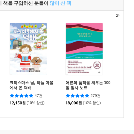
이 책을 구입하신 분들이
많이 산 책
2
/4
크리스마스 날, 하늘 마을
어른의 품격을 채우는 100
에서 온 택배
일 필사 노트
47건
279건
12,150
원
(10% 할인)
18,000
원
(10% 할인)