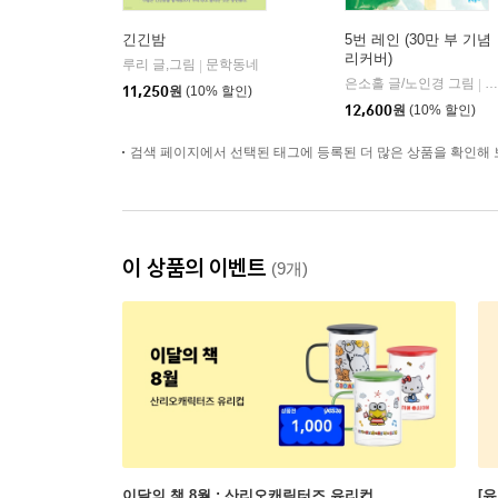
긴긴밤
5번 레인 (30만 부 기념
리커버)
루리 글,그림
문학동네
|
은소홀 글/노인경 그림
문
|
11,250
원
(10% 할인)
12,600
원
(10% 할인)
검색 페이지에서 선택된 태그에 등록된 더 많은 상품을 확인해 
이 상품의 이벤트
(9개)
이달의 책 8월 : 산리오캐릭터즈 유리컵
[