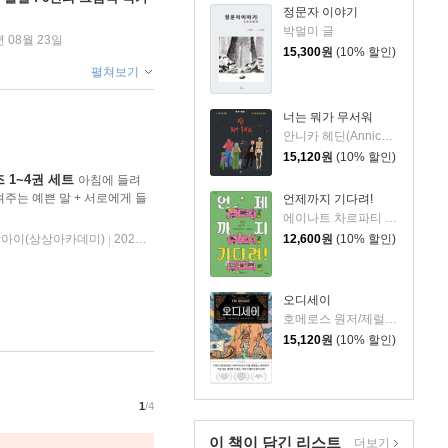
정문자 이야기
박멀미 글
년 08월 23일
15,300
원
(10% 할인)
펼쳐보기
너는 뭐가 무서워
안니카 헤딘(Annica Hedin) 글/한나 클린타게 (Hanna Klinthage) 그림
15,120
원
(10% 할인)
 1~4권 세트
아침에 들려
려주는 예쁜 말 + 서로에게 들
언제까지 기다려!
에게 들려주는 씩씩한 말 세트
에이나트 차르파티 글그림/정재원 역
아이(상상아카데미)
2025년 04월 10일
12,600
원
(10% 할인)
|
오디세이
호메로스 원저/제럴딘 매코크런 글/김재용 역/장시은 감수
15,120
원
(10% 할인)
1
/4
이 책이 담긴
리스트
더보기