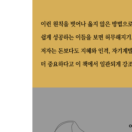
나 자신을 존중하고 계발하는 것이 내 인생의 진정
저급한 탐닉의 유혹에 저항하는 힘은 자기 존중감
자기 수양을 남보다 빠르게 출세하는 도구로 생각해
성공하지 못했다는 이유로 불평하며 가련한 운명을 
영혼이 쾌락에 흠뻑 빠지는 것보다 더 해로운 일은 
원칙과 도덕적 일관성이 없다면 빛나는 재능은 오히
수시로 마주치는 난관과 실패가 인간을 인간답게 
행운이 찾아왔을 때 더 높은 규율과 더 강한 인격이
고난 없이는 성공도 없으며, 쟁취할 것이 없으면 성
열정을 다해 한 번 시도하는 것이 천 번 열망하는 것
포기하지 않고 계속 노력하면 자신감과 힘이 생겨
극심한 가난에 시달려도 분투하며 사는 이는 흔들
목표를 향한 끊임없는 노력으로 불리한 상황을 모
영재가 아니었어도 최선을 다하면 더할 나위 없이 
학창 시절의 우열이, 성인이 되어 뒤바뀌는 건 집
젊은이가 부지런하기만 하다면 조금 늦되더라도 문