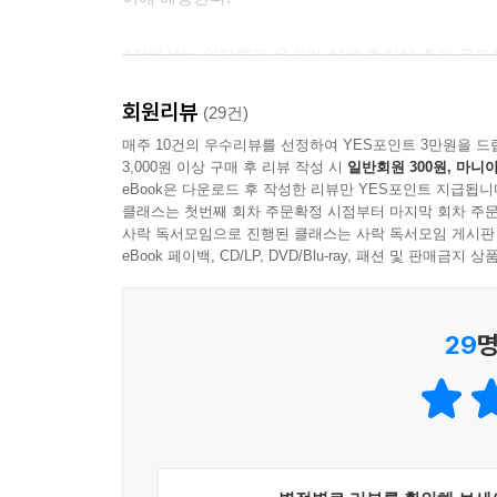
용기를 갖고 일하지 않으면 우리는 어떤 가치 있는 
4장에서는 의지력과 용기가 삶에 활력을 주며 목표를
인 분투를 통해서 성장한다. 겉보기엔 실행 불가능해
할 때 편법을 쓰지 않고 정직하고 성실하게 임하는
가능성을 현실로 바꿔놓는다.
회원리뷰
발휘하여 번 돈을 낭비하지 않고 지혜롭게 사용하
(29건)
--- 「강건한 의지와 용기로 가치 있는 목적을 추
존경받는 삶을 살 수 있다는 점도 함께 강조한다. 
매주 10건의 우수리뷰를 선정하여 YES포인트 3만원을 드
3,000원 이상 구매 후 리뷰 작성 시
일반회원 300원, 마니아
것은 자신의 인생의 의무이며 실패하는 상황에서도 
육체노동이든 정신노동이든 정직하게 이득을 가져다
eBook은 다운로드 후 작성한 리뷰만 YES포인트 지급됩니
은 도덕적 오점보다 중요하지 않다. 먼지보다는 탐욕
클래스는 첫번째 회차 주문확정 시점부터 마지막 회차 주문
8장에서는 모범이 되는 삶을 사는 것이 사회 전체
사락 독서모임으로 진행된 클래스는 사락 독서모임 게시판
동시에 생계를 위해 정직하고 유용한 노동을 하는 
강력한 영향력을 발휘한다. 내가 변화하고 싶다면
eBook 페이백, CD/LP, DVD/Blu-ray, 패션 및 판매금
중요성을 설명한다. 인격이 훌륭한 사람은 타인의 마
일에 열중하는 것은 소작인이 땅을 차지하는 것과 같
쉽사리 접근하고 사악한 생각이 떼를 지어 몰려든다
29
명
다. 그래서 노련한 선장은 아무 할 일도 없으면 하
한다. 하지만 시간은 그 이상이다. 시간을 적절히 
름을 피우느라 허비한 한 시간을 자기 계발에 쏟는다
요로워지며 죽음마저 가치 있는 행동을 수확하는 순
--- 「요행이 아닌 상식을 따라야 사업에서 성공할 