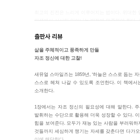
최고의 진전은 느리게 이루어지는 법이다. 위대한 업
인생에서 서서히 일어나는 발전에 만족해야 한다. 
라고 말했다.
출판사 리뷰
--- 「천재성이 아닌 성실과 끈기가 성공의 유일한
삶을 주체적이고 풍족하게 만들
사업이든 예술이든 과학이든 인생의 모든 방면에서 
자조 정신에 대한 고찰!
걸쳐 만들어진 작은 사실이 쌓이고 쌓여 만들어진 
처음에는 이런 사실과 관찰 결과가 대부분 별다르게
새뮤얼 스마일즈는 1859년, ‘하늘은 스스로 돕는
리를 찾기 마련이다.
스스로 헤쳐 나갈 수 있도록 조언한다. 이 책에
--- 「아무리 사소한 것이라도 소홀히 다루지 말아
소개한다.
사람은 활력이 있어야 지루하고 고된 일과 무미건조한
1장에서는 자조 정신의 필요성에 대해 말한다. 
망감과 위험을 넘어서게 하며, 천재성보다 더 많은
발휘하는 수단으로 활용해 더욱 성장할 수 있다. 
목적의식이다. 성취하려는 힘만으로는 안 되며, 지
힘을 보여준다. 모두가 재능 있는 사람을 부러워
가장 중심이 되는 힘으로 정의될 수 있을 것이고, 
것들까지 세심하게 챙기는 자세를 갖춘다면 다가오는
을 부여한다. 진정한 희망이란 의지력에 바탕을 둔
이에 해당한다.