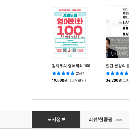
김재우의 영어회화 100
인간 본성의 
254건
19,800
원
(10% 할인)
34,200
원
(1
새뮤얼 스마일즈의 인생 수업
도서정보
리뷰/한줄평
(29/0)