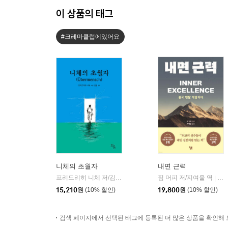
이 상품의 태그
#크레마클럽에있어요
니체의 초월자
내면 근력
프리드리히 니체 저/김철 편역
히읏
짐 머피 저/지여울 역
윌북(
|
|
15,210
원
(10% 할인)
19,800
원
(10% 할인)
검색 페이지에서 선택된 태그에 등록된 더 많은 상품을 확인해 