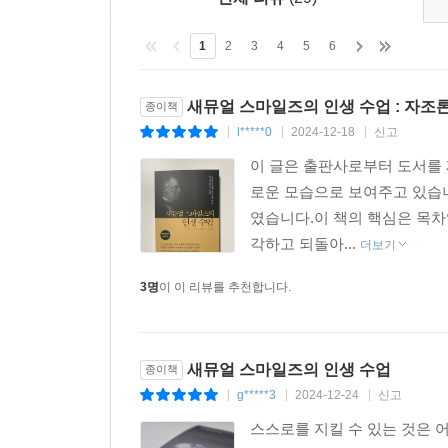
어느 곳에서든, 그 어떤 상황에서든, 촌구석이든 
장할 수 있다. 자기 무덤 자리 정도밖에 되지 않는
1
2
3
4
5
6
다. 따라서 가장 평범한 일터라도 한편에서는 근면
배우는 학교가 될 수 있다. 모든 것은 각자 자신에
새뮤얼 스마일즈의 인생 수업 : 자조
종이책
--- 「모범이 되는 삶을 살아 긍정적인 영향력을 
l*****0
2024-12-18
신고
|
|
|
이 글은 출판사로부터 도서를 
모든 사람은 훌륭한 인격을 갖추는 것, 이것을 삶의
로운 모습으로 보여주고 있습니
투하려는 동기가 생기고, 인격이 고양되는 만큼 인
였습니다.이 책의 핵심은 목
기준은 높이 세우는 것이 좋다. 삶과 사고방식의 기
각하고 되돌아...
더보기
는 이런 속담이 있다. “황금 옷을 잡아채면 그 옷소매
3명
이 이 리뷰를 추천합니다.
오랜 습관을 뿌리 뽑는 일은 이를 뽑는 일보다 더 
칠 수 있는지 시도해보라. 대체로 실패할 것이다. 
다. 그래서 유명한 종교 저술가인 린치는 이렇게 말했
새뮤얼 스마일즈의 인생 수업
종이책
은 습관을 들이도록 신경을 쓰는 습관이다.”
g*****3
2024-12-24
신고
|
|
|
스스로를 지킬 수 있는 것은 
--- 「자신만의 원칙을 지키며 인격을 쌓기 위해 노력하자