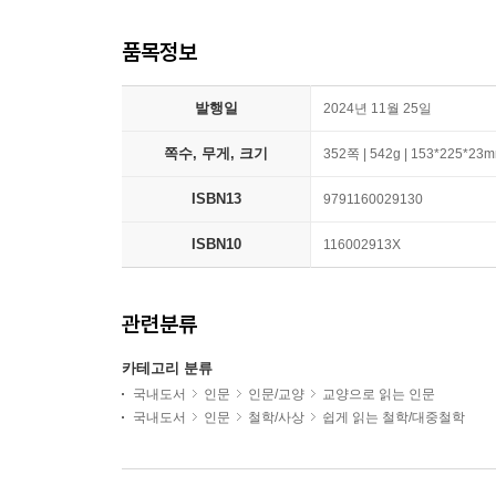
품목정보
발행일
2024년 11월 25일
쪽수, 무게, 크기
352쪽 | 542g | 153*225*23
ISBN13
9791160029130
ISBN10
116002913X
관련분류
카테고리 분류
국내도서
인문
인문/교양
교양으로 읽는 인문
국내도서
인문
철학/사상
쉽게 읽는 철학/대중철학