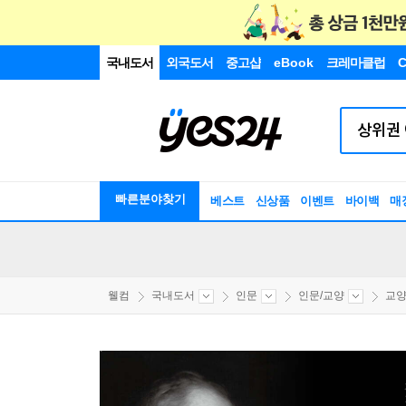
국내도서
외국도서
중고샵
eBook
크레마클럽
C
빠른분야찾기
베스트
신상품
이벤트
바이백
매
웰컴
국내도서
인문
인문/교양
교양