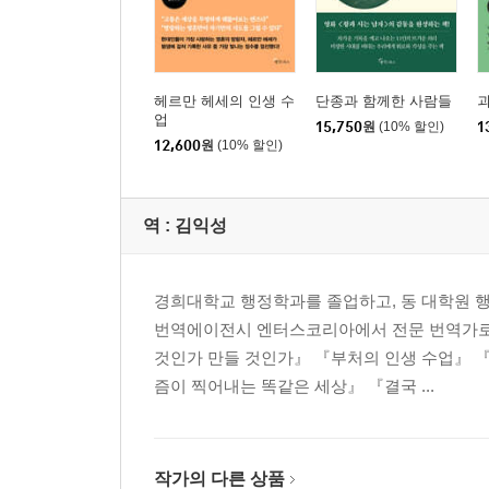
헤르만 헤세의 인생 수
단종과 함께한 사람들
괴
업
15,750
원
(10% 할인)
1
12,600
원
(10% 할인)
역 :
김익성
경희대학교 행정학과를 졸업하고, 동 대학원 
번역에이전시 엔터스코리아에서 전문 번역가로 
것인가 만들 것인가』 『부처의 인생 수업』 
즘이 찍어내는 똑같은 세상』 『결국 ...
작가의 다른 상품