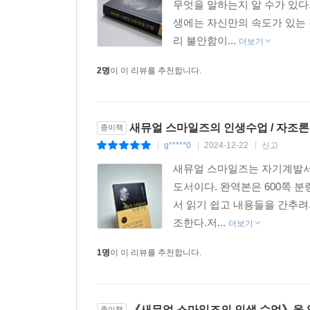
무엇을 말하는지 알 수가 있다
생에는 자신만의 속도가 있는
리 불안함이...
더보기
2명
이 이 리뷰를 추천합니다.
새뮤얼 스마일즈의 인생수업 / 자조론
종이책
g*****0
2024-12-22
신고
|
|
|
새뮤얼 스마일즈는 자기계발서
도서이다. 완역본은 600쪽 
서 읽기 쉽고 내용들을 간추려
조한다.저...
더보기
1명
이 이 리뷰를 추천합니다.
《새뮤얼 스마일즈의 인생 수업》을 읽고
종이책