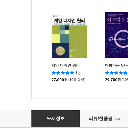
게임 디자인 원리
아름다운 C++
1건
27,000
원
(10% 할인)
29,700
원
(1
게임 밸런스 수치 기획 바이블
도서정보
리뷰/한줄평
(4/4)