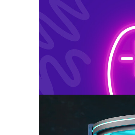
6.1 수익화 포지셔닝 206
__6.1.1 기본 데이터 지표 207
__6.1.2 과금 측정 210
6.2 수익화 전략 212
__6.2.1 기본 형태 213
__6.2.2 5단계 운영법 216
6.3 수익화 검증 218
__6.3.1 충전 검증 219
__6.3.2 소비 검증 221
CHAPTER 7 수치 시각화 225
7.1 게임 설계 이념 226
__7.1.1 리듬감 226
__7.1.2 의례감 229
__7.1.3 몰입감 230
7.2 단계 목표 231