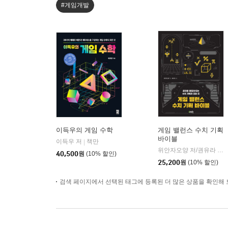
#게임개발
이득우의 게임 수학
게임 밸런스 수치 기획
바이블
이득우 저
책만
|
위안자오양 저/권유라 역
|
40,500
원
(10% 할인)
25,200
원
(10% 할인)
검색 페이지에서 선택된 태그에 등록된 더 많은 상품을 확인해 