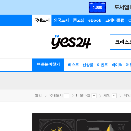
국내도서
외국도서
중고샵
eBook
크레마클럽
C
빠른분야찾기
베스트
신상품
이벤트
바이백
매
웰컴
국내도서
IT 모바일
게임
게임