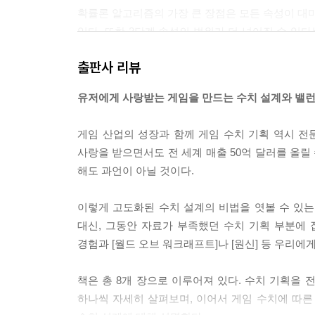
확률론 알고리즘의 가장 큰 장점은 모든 속성이 대미
있다. 또한 2단계 속성의 범위가 더 넓어질 수 있다는
다. 차례로 계산해보면 명중률이 70%, 방어 관통률이 35%(
출판사 리뷰
(70% - 35% - 12.25%)다. 이렇게 해서 속
즘이다.
유저에게 사랑받는 게임을 만드는 수치 설계와 밸
--- p.41
게임 산업의 성장과 함께 게임 수치 기획 역시 전문
협력 삼대장 방식에서 직업은 딜러, 힐러, 탱커 3
사랑을 받으면서도 전 세계 매출 50억 달러를 올
업은 가치를 통해 밸런스를 이룬다. 협력 삼대장이 
해도 과언이 아닐 것이다.
딜러, 힐러, 탱커로 나뉜다. 딜러는 마법사, 도적,
성기사, 수도사 등은 딜러, 힐러, 탱커 모두 될 수 있
이렇게 고도화된 수치 설계의 비법을 엿볼 수 있는
--- p.61
대신, 그동안 자료가 부족했던 수치 기획 부분에
경험과 [월드 오브 워크래프트]나 [원신] 등 우리에
이 경제모델을 사용하는 게임은 수익 모델을 설계할 
도달하는 데 1,000일이 걸리는데, ‘시간을 구매’
책은 총 8개 장으로 이루어져 있다. 수치 기획을 전
결제하는 형태로 판매한다. 매일 정상적으로는 자원을 
하나씩 자세히 살펴보며, 이어서 게임 수치에 따른
에서 추가 도전 횟수 구매, 2배 보상 구매, 2배 드