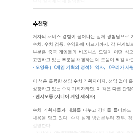
수치 설계에 대해 설명한다.
--- p.108
전투나 캐릭터의 육성, 경제모델이나 경제구조, 
현재 자주 쓰이는 경험 분할 방식(게임을 튜토리얼 
추천평
다루는 유일무이한 책으로서, 게임 기획자 및 밸런
유저가 각 단계에서 소비해야 하는 시간을 판단한다
을 세분화해 유저의 레벨 성장이 합리적인지 판단한다
저자의 서비스 경험이 묻어나는 실제 경험담으로 게임
확장팩에서 유저가 경험할 수 있는 콘텐츠가 총 200
수치, 수치 검증, 수익화에 이르기까지, 각 단계별
이때 헤비과금 유저의 수요를 만족하려면 새로운 콘
부분은 중국 게임들의 비즈니스 모델이 어떤 식으
--- p.193
고민하고 있는 부분을 해결하는 데 도움이 되길 바란
- 오영욱 (《게임 기획의 정석》 역자, 《우리가 사랑
뽑기 결제는 높은 가치의 아이템을 잘게 쪼개 비
여 게임의 수익을 올리는 데서 면모를 드러낸다. 게
이 책은 훌륭한 선임 수치 기획자이자, 선임 없이
유저의 구매 의향은 크게 하락할 것이 틀림없다. 그런
성장하고 있는 수치 기획자라면, 이 책은 다른 관점에
8만 원과 3천 원을 비교하면 당연히 3천 원일 때 
- 톈샤오둥 (시니어 게임 제작자)
임 수익을 극대화하는 가장 좋은 방식이다.
수치 기획자들과 대화를 나누고 강의를 들어봐도 
--- p.216
내용을 담고 있다. 수치 설계 방법론부터 전투, 
설명한다.