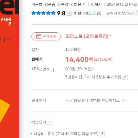
이문호
,
김원중
,
김숙영
,
강희윤
저
진학사
2024년 08월 07일
9.8
회원리뷰(
116
건)
판매지수 55,500
오답노트 (포인트차감)
구매혜택
정가
16,000원
14,400
원
판매가
(10% 할인)
YES포인트
800원 (5% 적립)
5만원이상 구매 시 2천원 추가적립
결제혜택
카드/간편결제 혜택을 확인하세요
배송안내
배송비 : 유료 (도서 15,000원 이상 무료)