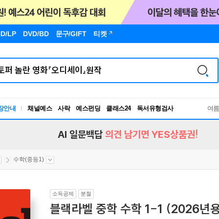
D/LP
DVD/BD
문구
/GIFT
티켓
독서유형검사
장안내
채널예스
사락
예스펀딩
클래스24
여
RBTI Lab
독서유형검사
AI 일문백답
의견 남기면 YES상품권!
수학(중등1)
소득공제
분철
블랙라벨 중학 수학 1-1 (2026년용