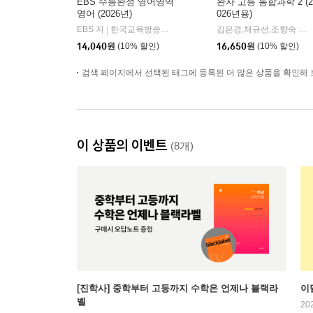
EBS 수능완성 영어영역
완자 고등 통합과학 2 (2
영어 (2026년)
026년용)
EBS 저
한국교육방송공사
김은경,채규선,조향숙 등저
|
14,040
원
(10% 할인)
16,650
원
(10% 할인)
검색 페이지에서 선택된 태그에 등록된 더 많은 상품을 확인해 
이 상품의 이벤트
(8개)
[진학사] 중학부터 고등까지 수학은 언제나 블랙라
이
벨
20