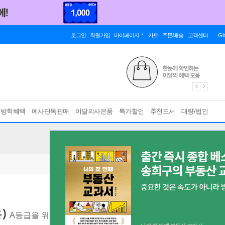
로그인
회원가입
마이페이지
카트
주문/배송
고객센터
Gl
름방학혜택
예사단독판매
이달의사은품
특가할인
추천도서
대량/법인
)
A등급을 위한 명품 수학
[ 2022 개정 교육과정 ]