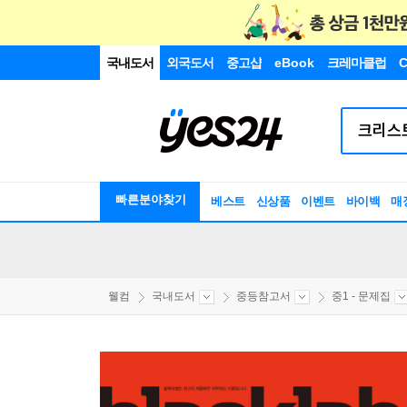
국내도서
외국도서
중고샵
eBook
크레마클럽
C
빠른분야찾기
베스트
신상품
이벤트
바이백
매
웰컴
국내도서
중등참고서
중1 - 문제집