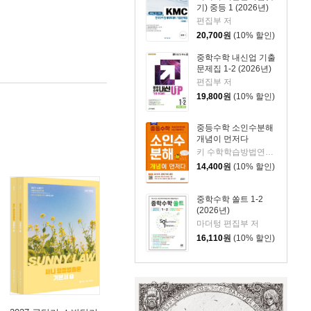
기) 중등 1 (2026년)
편집부 저
20,700
원
(10% 할인)
중학수학 내신업 기출
문제집 1-2 (2026년)
편집부 저
19,800
원
(10% 할인)
중등수학 소인수분해
개념이 먼저다
키 수학학습방법연구소 저
14,400
원
(10% 할인)
중학수학 쏠트 1-2
(2026년)
마더텅 편집부 저
16,110
원
(10% 할인)