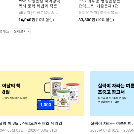
EBS 수능완성 국어영역
2027 유휘운 행정법총론
독서·문학·화법과 작문
요약노트+기출문제 (요.
(2026년)
플.)
비상교육
EBS 저
한국교육방송공사
유휘운 편저
모두공북스
|
|
|
14,040
원
(10% 할인)
33,300
원
(10% 할인)
보세요.
전체보기
달의 책 8월 : 산리오캐릭터즈 유리컵
실력이 자라는 여름방학,
26년 08월 01일 ~ 2026년 08월 31일
2026년 07월 01일 ~ 2026