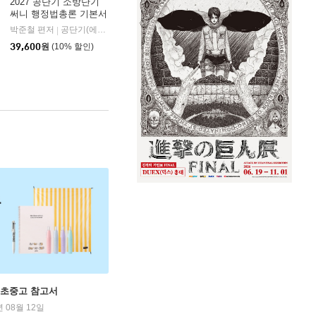
2027 공단기 소방단기
써니 행정법총론 기본서
박준철 편저
공단기(에스티유니타스)
|
39,600
원
(10% 할인)
 초중고 참고서
년 08월 12일