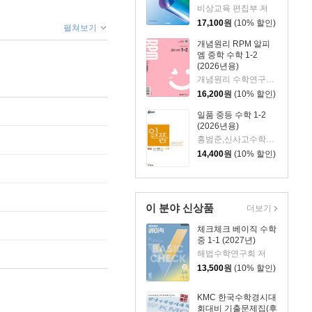
비상교육 편집부 저
17,100
원
(10% 할인)
펼쳐보기
개념원리 RPM 알피
엠 중학 수학 1-2
(2026년용)
개념원리 수학연구소 저
16,200
원
(10% 할인)
일품 중등 수학 1-2
(2026년용)
홍범준,신사고수학콘텐츠연구회 공저
14,400
원
(10% 할인)
이 분야 신상품
더보기
체크체크 베이직 수학
중 1-1 (2027년)
해법수학연구회 저
13,500
원
(10% 할인)
KMC 한국수학경시대
회대비 기출문제집(후