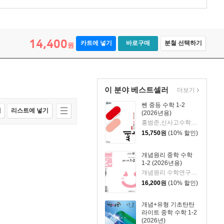
14,400
카트에 넣기
바로구매
분철 선택하기
원
이 분야 베스트셀러
더보기
쎈 중등 수학 1-2
매
리스트에 넣기
(2026년용)
홍범준,신사고수학콘텐츠연구회 공저
15,750
원
(10% 할인)
개념원리 중학 수학
1-2 (2026년용)
개념원리 수학연구소 저
16,200
원
(10% 할인)
개념+유형 기초탄탄
라이트 중학 수학 1-2
(2026년)