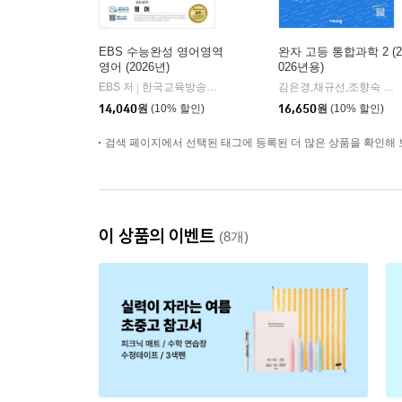
EBS 수능완성 영어영역
완자 고등 통합과학 2 (2
영어 (2026년)
026년용)
EBS 저
한국교육방송공사
김은경,채규선,조향숙 등저
|
14,040
원
(10% 할인)
16,650
원
(10% 할인)
검색 페이지에서 선택된 태그에 등록된 더 많은 상품을 확인해 
이 상품의 이벤트
(8개)