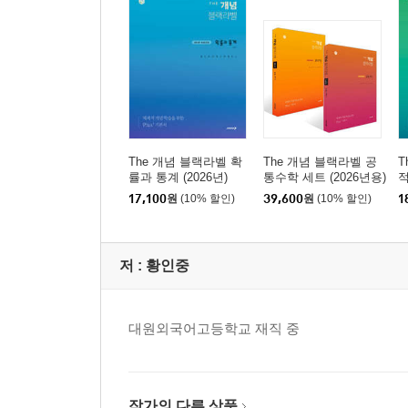
The 개념 블랙라벨 확
The 개념 블랙라벨 공
T
률과 통계 (2026년)
통수학 세트 (2026년용)
적
17,100
원
(10% 할인)
39,600
원
(10% 할인)
1
저 :
황인중
대원외국어고등학교 재직 중
작가의 다른 상품