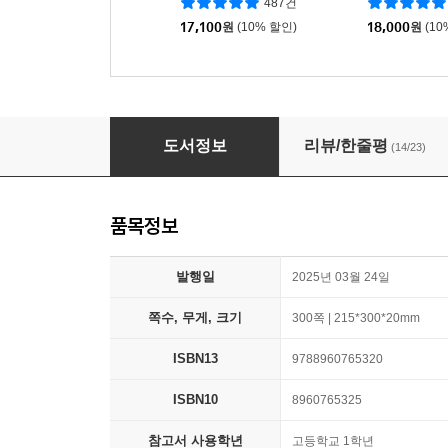
487건
17,100
원
(10% 할인)
18,000
원
(10
BLACKLABEL 블랙라벨 공통수학2 (2026년용
도서정보
리뷰/한줄평
(14/23)
품목정보
발행일
2025년 03월 24일
쪽수, 무게, 크기
300쪽 | 215*300*20mm
ISBN13
9788960765320
ISBN10
8960765325
참고서 사용학년
고등학교 1학년