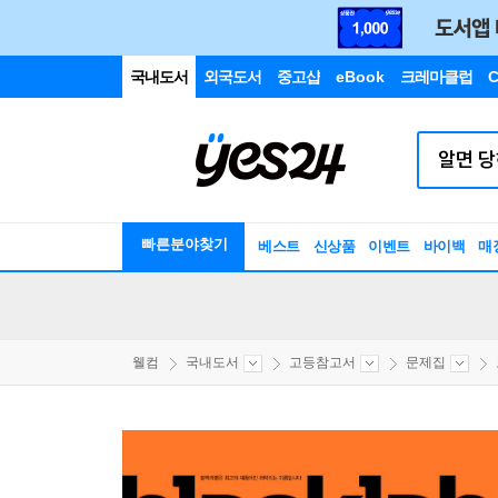
국내도서
외국도서
중고샵
eBook
크레마클럽
C
빠른분야찾기
베스트
신상품
이벤트
바이백
매
웰컴
국내도서
고등참고서
문제집