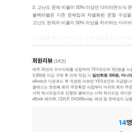
2. 고난도 문제 비율이 50% 이상인 다이아몬드식 
블랙라벨은 기존 문제집과 차별화된 문항 구성을
고난도 문제의 비율이 50% 이상을 차지하는 다이
3. 단계별 학습 프로젝트로 수학 실력 증진 및 수학
블랙라벨은 1등급 달성을 위한 단계별 학습 프
비법서입니다. 블랙라벨은 기출 문제와 같은 질
회원리뷰
설계되었습니다.
(14건)
매주 10건의 우수리뷰를 선정하여 YES포인트 3만원을 드
3,000원 이상 구매 후 리뷰 작성 시
일반회원 300원, 마니아
4. 명쾌한 해설과 다양한 풀이 방법을 통해 문제 해
eBook은 다운로드 후 작성한 리뷰만 YES포인트 지급됩니
블랙라벨은 입체적인 해설을 제공합니다. 명쾌한 해
클래스는 첫번째 회차 주문확정 시점부터 마지막 회차 주문
다양한 풀이 방법과 차별화된 특강, 그리고 선배들
사락 독서모임으로 진행된 클래스는 사락 독서모임 게시판
eBook 페이백, CD/LP, DVD/Blu-ray, 패션 및 판매금
블랙라벨은 상위권 학생들을 위한 최적화된 수학 문
14
명