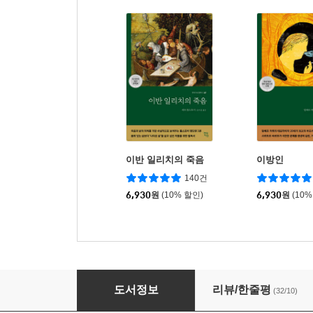
이반 일리치의 죽음
이방인
140건
6,930
원
(10% 할인)
6,930
원
(10%
위대한 개츠비
도서정보
리뷰/한줄평
(32/10)