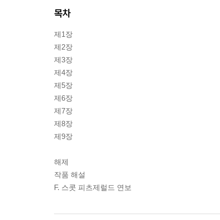
목차
제1장
제2장
제3장
제4장
제5장
제6장
제7장
제8장
제9장
해제
작품 해설
F. 스콧 피츠제럴드 연보