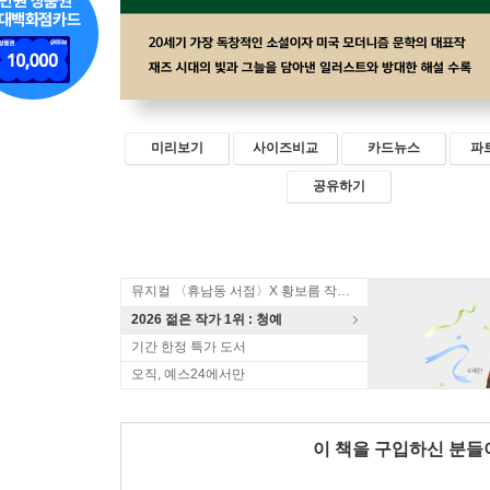
미리보기
사이즈비교
카드뉴스
파
공유하기
뮤지컬 〈휴남동 서점〉X 황보름 작가 북토크
2026 젊은 작가 1위 : 청예
기간 한정 특가 도서
오직, 예스24에서만
이 책을 구입하신 분