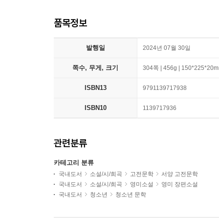
품목정보
발행일
2024년 07월 30일
쪽수, 무게, 크기
304쪽 | 456g | 150*225*20
ISBN13
9791139717938
ISBN10
1139717936
관련분류
카테고리 분류
국내도서
소설/시/희곡
고전문학
서양 고전문학
국내도서
소설/시/희곡
영미소설
영미 장편소설
국내도서
청소년
청소년 문학