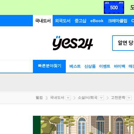
국내도서
외국도서
중고샵
eBook
크레마클럽
C
빠른분야찾기
베스트
신상품
이벤트
바이백
매
웰컴
국내도서
소설/시/희곡
고전문학