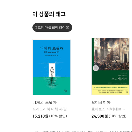
이 상품의 태그
#크레마클럽에있어요
니체의 초월자
오디세이아
프리드리히 니체 저/김철 편역
히읏
호메로스 저/페테르 파울 루벤스 그림/박문재 역
|
15,210
원
(10% 할인)
24,300
원
(10% 할인)