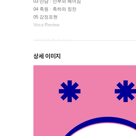
03 만남 · 안부와 헤어짐
04 축원 · 축하와 칭찬
05 감정표현
Voca Review
UNIT 02 취미·여가
상세 이미지
01 운동
02 요리
03 영화 · 공연
04 오락 · 놀이
05 전시회
Voca Review
UNIT 03 약속
01 시간 정할 때
02 장소 정할 때