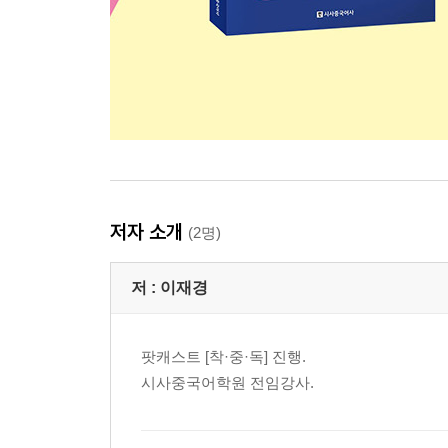
저자 소개
(2명)
저 :
이재경
팟캐스트 [착·중·독] 진행.
시사중국어학원 전임강사.