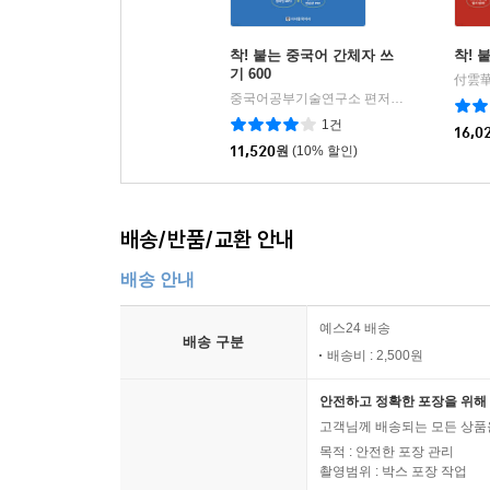
착! 붙는 중국어 간체자 쓰
착! 
기 600
중국어공부기술연구소 편저
시사중국어사
|
1건
16,0
11,520
원
(10% 할인)
배송/반품/교환 안내
배송 안내
예스24 배송
배송 구분
배송비 : 2,500원
안전하고 정확한 포장을 위해 
고객님께 배송되는 모든 상품을
목적 : 안전한 포장 관리
촬영범위 : 박스 포장 작업