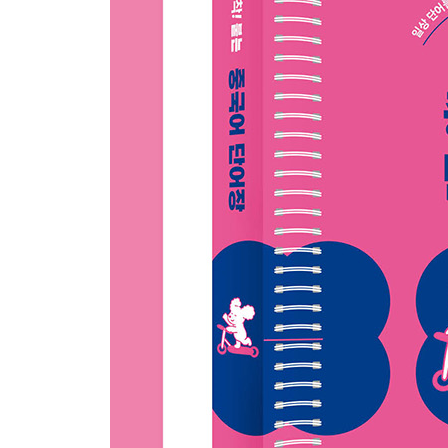
04 기차
05 비행기
Voca Review
UNIT 06 계절·날씨
01 봄
02 여름
03 가을
04 겨울
Voca Review
UNIT 07 일상생활
01 외출
02 학습
03 건강