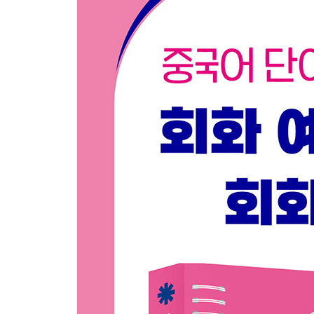
03 약속 제안할 때
04 약속 변경 · 취소할 때
UNIT 04 쇼핑
01 식품
02 전자제품
03 의류
04 화장품
05 액세서리
Voca Review
UNIT 05 교통수단
01 버스
02 택시
03 지하철