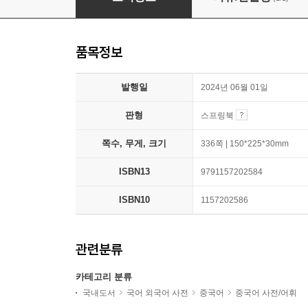
품목정보
발행일
2024년 06월 01일
판형
스프링북
쪽수, 무게, 크기
336쪽 | 150*225*30mm
ISBN13
9791157202584
ISBN10
1157202586
관련분류
카테고리 분류
국내도서
국어 외국어 사전
중국어
중국어 사전/어휘