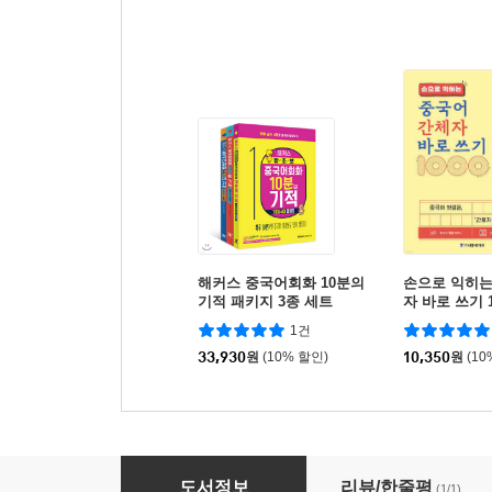
해커스 중국어회화 10분의
손으로 익히는
기적 패키지 3종 세트
자 바로 쓰기 1
1건
33,930
원
(10% 할인)
10,350
원
(10
착! 붙는 중국어 단어장
도서정보
리뷰/한줄평
(1/1)