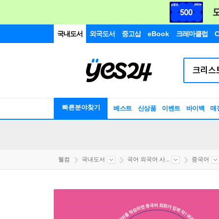
국내도서
외국도서
중고샵
eBook
크레마클럽
C
빠른분야찾기
베스트
신상품
이벤트
바이백
매
웰컴
국내도서
국어 외국어 사...
중국어