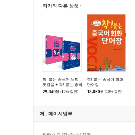
작가의 다른 상품
착! 붙는 중국어 독학
착! 붙는 중국어 회화
첫걸음 + 착! 붙는 중국
단어장
어 단어장 세트
29,340
원
(10% 할인)
13,050
원
(10% 할인)
저 :
페이시앙루
팟캐스트 [착·중·독] 진행.