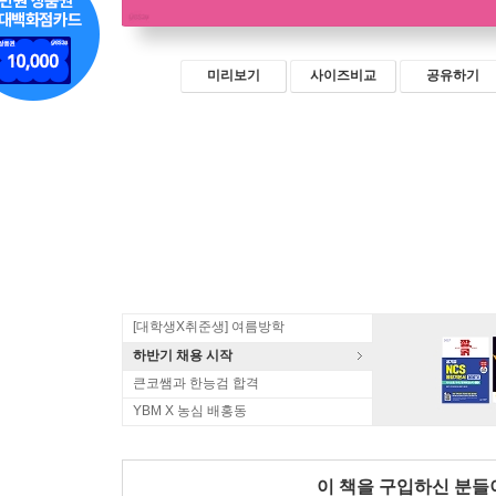
미리보기
사이즈비교
공유하기
[대학생X취준생] 여름방학
하반기 채용 시작
큰코쌤과 한능검 합격
YBM X 농심 배홍동
이 책을 구입하신 분