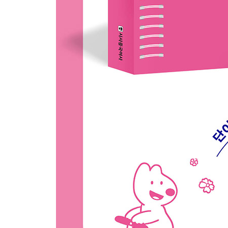
04 미용
05 여행
Voca Review
UNIT 08 장소
01 학교
02 회사
03 은행
04 약국
05 쇼핑센터 · 백화점
06 음식점
07 커피숍 · Bar
Voca Review
부록(양사·속담·격언)
색인