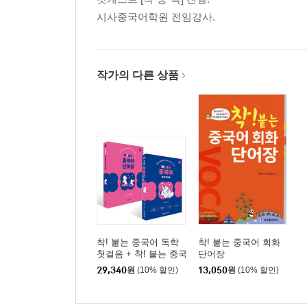
시사중국어학원 전임강사.
작가의 다른 상품
착! 붙는 중국어 독학
착! 붙는 중국어 회화
첫걸음 + 착! 붙는 중국
단어장
어 단어장 세트
29,340
원
(10% 할인)
13,050
원
(10% 할인)