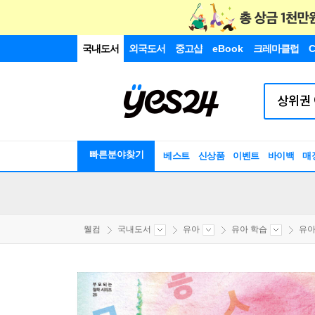
국내도서
외국도서
중고샵
eBook
크레마클럽
C
빠른분야찾기
베스트
신상품
이벤트
바이백
매
웰컴
국내도서
유아
유아 학습
유아