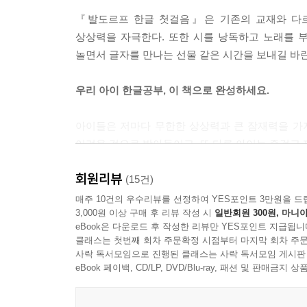
『발도르프 한글 첫걸음』은 기존의 교재와 다르
상상력을 자극한다. 또한 시를 낭독하고 노래를 
놀면서 글자를 만나는 선물 같은 시간을 보내길 바란
우리 아이 한글공부, 이 책으로 완성하세요.
아이들은 저마다 무한한 상상력과 큰 잠재력을 가지
어려운 것으로 받아들이고, 또 다른 아이는 즐겁고
회원리뷰
아이가 자신의 상상력과 잠재력을 마음껏 펼치도록 
(15건)
함께 몸을 움직이게 해준다. 놀다 보면 아이는 자연
매주 10건의 우수리뷰를 선정하여 YES포인트 3만원을 드
3,000원 이상 구매 후 리뷰 작성 시
일반회원 300원, 마니아
eBook은 다운로드 후 작성한 리뷰만 YES포인트 지급됩니
‘아이와 밝은 마음으로 놀자!’는 이 책의 핵심 메시
클래스는 첫번째 회차 주문확정 시점부터 마지막 회차 주문
첫걸음』으로 완성하자.
사락 독서모임으로 진행된 클래스는 사락 독서모임 게시판
eBook 페이백, CD/LP, DVD/Blu-ray, 패션 및 판매금
부모 되는 철학 시리즈