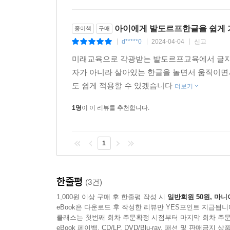
아이에게 발도르프한글을 쉽게
종이책
구매
d*****0
2024-04-04
신고
|
|
|
미래교육으로 각광받는 발도르프교육에서 글자를
자가 아니라 살아있는 한글을 놀면서 움직이
도 쉽게 적용할 수 있겠습니다
더보기
1명
이 이 리뷰를 추천합니다.
1
한줄평
(3건)
1,000원 이상 구매 후 한줄평 작성 시
일반회원 50원, 마니
eBook은 다운로드 후 작성한 리뷰만 YES포인트 지급됩니
클래스는 첫번째 회차 주문확정 시점부터 마지막 회차 주문
eBook 페이백, CD/LP, DVD/Blu-ray, 패션 및 판매금