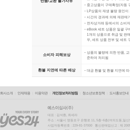
반품/교환 불가사유
중고상품이 구매확정(자동 
LP상품의 재생 불량 원인이 기
시간의 경과에 의해 재판매가
전자상거래 등에서의 소비자
eBook 세트 상품은 일괄 
1개의 상품으로 취급 및 판매
우, 세트 상품 전부 및 세트
상품의 불량에 의한 반품, 교
소비자 피해보상
준하여 처리됨
환불 지연에 따른 배상
대금 환불 및 환불 지연에 
회사소개
인재채용
이용약관
개인정보처리방침
청소년보호정책
도서홍보안내
대표 : 김석환, 최세라
주소 : 서울시 영등포구 은행로 11, 5층~6층(여의도동,일신
사업자등록번호 : 229-81-37000 통신판매업신고 : 제 200