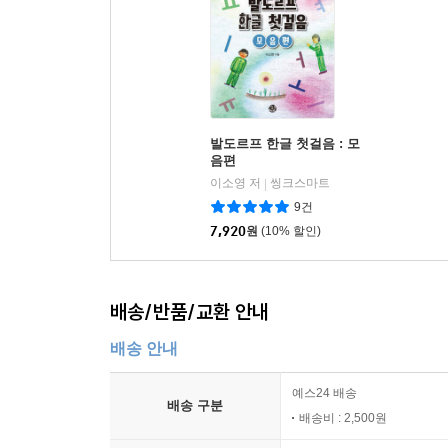
발도르프 한글 첫걸음 : 모
음편
이소영 저
씽크스마트
|
9건
7,920
원
(10% 할인)
배송/반품/교환 안내
배송 안내
예스24 배송
배송 구분
배송비 : 2,500원