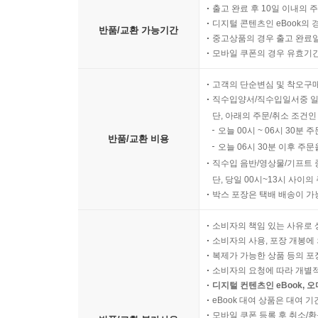
출고 완료 후 10일 이내의 
디지털 콘텐츠인 eBook의 
반품/교환 가능기간
중고상품의 경우 출고 완료일
모바일 쿠폰의 경우 유효기간(
고객의 단순변심 및 착오구
직수입양서/직수입일서중 일
단, 아래의 주문/취소 조건인
오늘 00시 ~ 06시 30분 
반품/교환 비용
오늘 06시 30분 이후 주문
직수입 음반/영상물/기프트 
단, 당일 00시~13시 사이
박스 포장은 택배 배송이 가
소비자의 책임 있는 사유로 
소비자의 사용, 포장 개봉에 
복제가 가능한 상품 등의 포장을 
소비자의 요청에 따라 개별
디지털 컨텐츠인 eBook, 
eBook 대여 상품은 대여 기
모바일 쿠폰 등록 후 취소/환