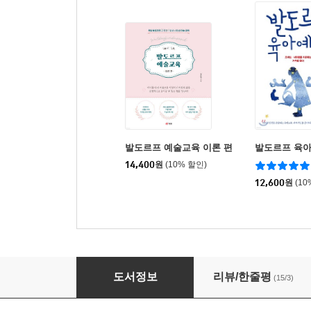
발도르프 예술교육 이론 편
발도르프 육
14,400
원
(10% 할인)
12,600
원
(10
발도르프 한글 첫걸음 : 자음편
도서정보
리뷰/한줄평
(15/3)